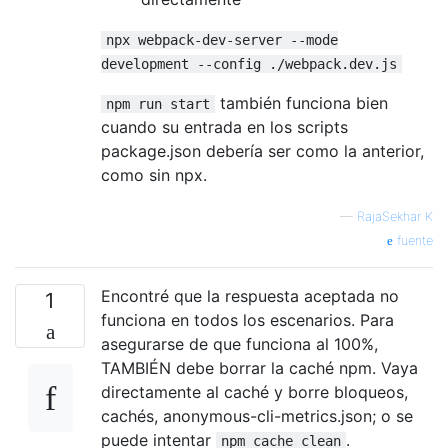
npx webpack-dev-server --mode
development --config ./webpack.dev.js
también funciona bien
npm run start
cuando su entrada en los scripts
package.json debería ser como la anterior,
como sin npx.
—
RajaSekhar K
fuente
Encontré que la respuesta aceptada no
1
funciona en todos los escenarios. Para
asegurarse de que funciona al 100%,
TAMBIÉN debe borrar la caché npm. Vaya
directamente al caché y borre bloqueos,
cachés, anonymous-cli-metrics.json; o se
puede intentar
.
npm cache clean