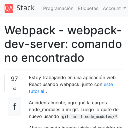
Programación
Etiquetas
Account
Webpack - webpack-
dev-server: comando
no encontrado
Estoy trabajando en una aplicación web
97
React usando webpack, junto con
este
tutorial
.
Accidentalmente, agregué la carpeta
node_modules a mi git. Luego lo quité de
nuevo usando
.
git rm -f node_modules/*
Ahora, cuando intento iniciar el servidor de