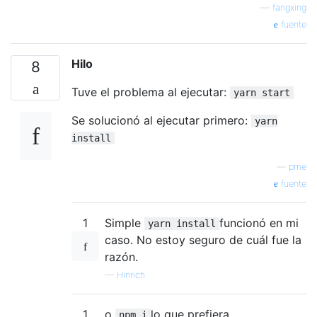
—
fangxing
fuente
Hilo
8
Tuve el problema al ejecutar:
yarn start
Se solucionó al ejecutar primero:
yarn
install
—
pme
fuente
1
Simple
funcionó en mi
yarn install
caso. No estoy seguro de cuál fue la
razón.
—
Hinrich
1
o
lo que prefiera
npm i