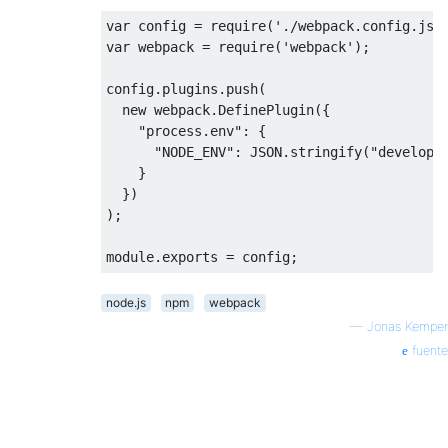
var
 config 
=
 require
(
'./webpack.config.js'
var
 webpack 
=
 require
(
'webpack'
);
config
.
plugins
.
push
(
new
 webpack
.
DefinePlugin
({
"process.env"
:
{
"NODE_ENV"
:
 JSON
.
stringify
(
"developm
}
})
);
module
.
exports 
=
 config
;
node.js
npm
webpack
—
Jonas Kemper
fuente