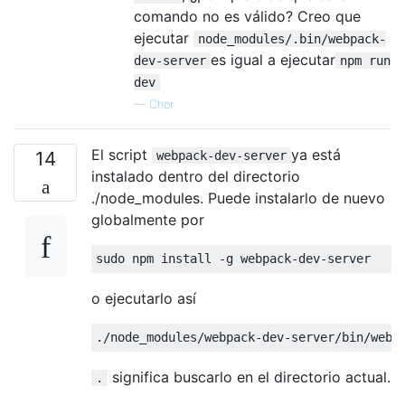
comando no es válido? Creo que
ejecutar
node_modules/.bin/webpack-
es igual a ejecutar
dev-server
npm run
dev
—
Chor
El script
ya está
14
webpack-dev-server
instalado dentro del directorio
./node_modules. Puede instalarlo de nuevo
globalmente por
sudo npm install 
-
g webpack
-
dev
-
server
o ejecutarlo así
.
/node_modules/
webpack
-
dev
-
server
/
bin
/
webp
significa buscarlo en el directorio actual.
.