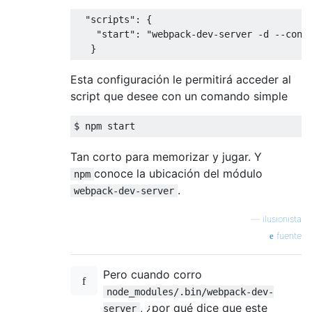
"scripts"
:
{
"start"
:
"webpack-dev-server -d --conf
}
Esta configuración le permitirá acceder al
script que desee con un comando simple
$ npm start
Tan corto para memorizar y jugar. Y
conoce la ubicación del módulo
npm
.
webpack-dev-server
—
ilusionista
fuente
Pero cuando corro
node_modules/.bin/webpack-dev-
, ¿por qué dice que este
server