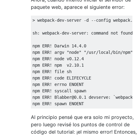
paquete web, aparece el siguiente error:
>
 webpack
-
dev
-
server 
-
d 
--
config webpack
.
d
sh
:
 webpack
-
dev
-
server
:
 command not found

npm ERR
!
Darwin
14.4
.
0
npm ERR
!
 argv 
"node"
"/usr/local/bin/npm"
npm ERR
!
 node v0
.
12.4
npm ERR
!
 npm  v2
.
10.1
npm ERR
!
 file sh

npm ERR
!
 code ELIFECYCLE

npm ERR
!
 errno ENOENT

npm ERR
!
 syscall spawn

npm ERR
!
Blabber@0
.
0.1
 devserve
:
`
webpack
-
npm ERR
!
 spawn ENOENT
Al principio pensé que era solo mi proyecto,
pero luego revisé los puntos de control de
código del tutorial: ¡el mismo error! Entonces,