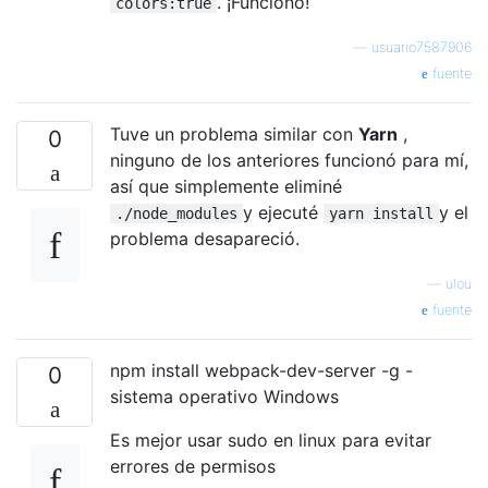
. ¡Funcionó!
colors:true
—
usuario7587906
fuente
Tuve un problema similar con
Yarn
,
0
ninguno de los anteriores funcionó para mí,
así que simplemente eliminé
y ejecuté
y el
./node_modules
yarn install
problema desapareció.
—
ulou
fuente
npm install webpack-dev-server -g -
0
sistema operativo Windows
Es mejor usar sudo en linux para evitar
errores de permisos