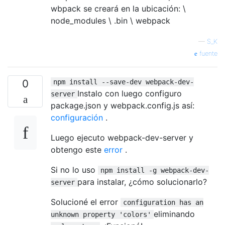
wbpack se creará en la ubicación: \
node_modules \ .bin \ webpack
—
S_K
fuente
0
npm install --save-dev webpack-dev-
Instalo con luego configuro
server
package.json y webpack.config.js así:
configuración
.
Luego ejecuto webpack-dev-server y
obtengo este
error
.
Si no lo uso
npm install -g webpack-dev-
para instalar, ¿cómo solucionarlo?
server
Solucioné el error
configuration has an
eliminando
unknown property 'colors'