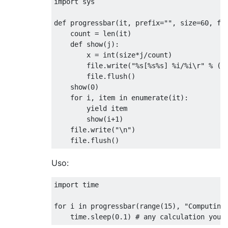
import
 sys

def
 progressbar
(
it
,
 prefix
=
""
,
 size
=
60
,
 fi
    count 
=
 len
(
it
)
def
 show
(
j
):
        x 
=
 int
(
size
*
j
/
count
)
        file
.
write
(
"%s[%s%s] %i/%i\r"
%
(
p
        file
.
flush
()
    show
(
0
)
for
 i
,
 item 
in
 enumerate
(
it
):
yield
 item

        show
(
i
+
1
)
    file
.
write
(
"\n"
)
    file
.
flush
()
Uso:
import
 time

for
 i 
in
 progressbar
(
range
(
15
),
"Computing
    time
.
sleep
(
0.1
)
# any calculation you 