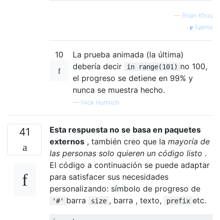
print
"progress : 0->1"
—
Brian Khuu
for
 i 
in
 range
(
101
):
fuente
    time
.
sleep
(
0.1
)
    update_progress
(
i
/
100.0
)
10
La prueba animada (la última)
print
""
debería decir
no 100,
in range(101)
print
"Test completed"
el progreso se detiene en 99% y
time
.
sleep
(
10
)
nunca se muestra hecho.
—
Nick Humrich
Esta respuesta no se basa en paquetes
41
externos
, también creo que la
mayoría de
las personas solo quieren un código listo
.
El código a continuación se puede adaptar
para satisfacer sus necesidades
personalizando: símbolo de progreso de
barra
, barra , texto,
etc.
'#'
size
prefix