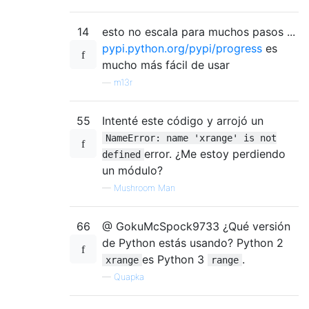
14
esto no escala para muchos pasos ...
pypi.python.org/pypi/progress
es
mucho más fácil de usar
—
m13r
55
Intenté este código y arrojó un
NameError: name 'xrange' is not
error. ¿Me estoy perdiendo
defined
un módulo?
—
Mushroom Man
66
@ GokuMcSpock9733 ¿Qué versión
de Python estás usando? Python 2
es Python 3
.
xrange
range
—
Quapka