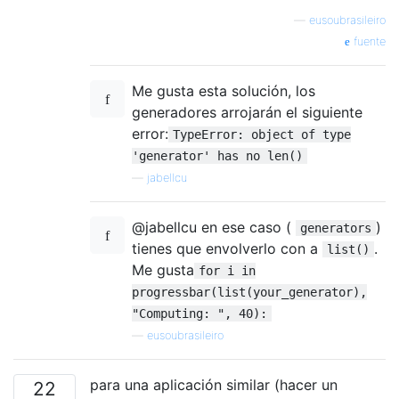
—
eusoubrasileiro
fuente
Me gusta esta solución, los
generadores arrojarán el siguiente
error:
TypeError: object of type
'generator' has no len()
—
jabellcu
@jabellcu en ese caso (
)
generators
tienes que envolverlo con a
.
list()
Me gusta
for i in
progressbar(list(your_generator),
"Computing: ", 40):
—
eusoubrasileiro
para una aplicación similar (hacer un
22