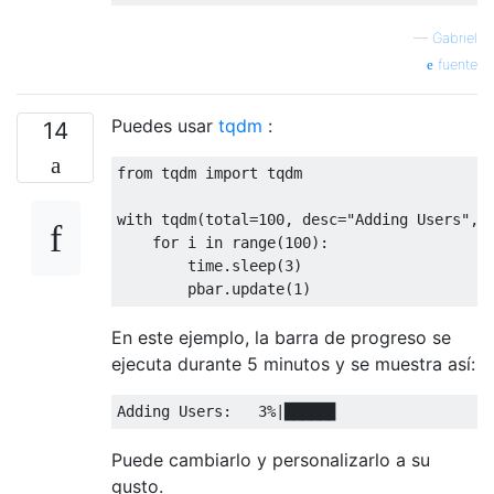
—
Gabriel
fuente
Puedes usar
tqdm
:
14
from
 tqdm 
import
 tqdm

with
 tqdm
(
total
=
100
,
 desc
=
"Adding Users"
,
 
for
 i 
in
 range
(
100
):
        time
.
sleep
(
3
)
        pbar
.
update
(
1
)
En este ejemplo, la barra de progreso se
ejecuta durante 5 minutos y se muestra así:
Adding
Users
:
3
%|█████▊
Puede cambiarlo y personalizarlo a su
gusto.