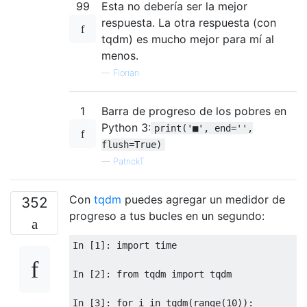
99
Esta no debería ser la mejor
respuesta. La otra respuesta (con
tqdm) es mucho mejor para mí al
menos.
—
Florian
1
Barra de progreso de los pobres en
Python 3:
print('■', end='',
flush=True)
—
PatrickT
Con
tqdm
puedes agregar un medidor de
352
progreso a tus bucles en un segundo:
In
[
1
]:
import
 time

In
[
2
]:
from
 tqdm 
import
 tqdm

In
[
3
]:
for
 i 
in
 tqdm
(
range
(
10
)):