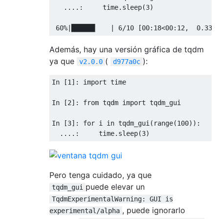
....:
     time
.
sleep
(
3
)
60
%|██████
|
6
/
10
[
00
:
18
<
00
:
12
,
0.33
 
Además, hay una versión gráfica de tqdm
ya que
(
):
v2.0.0
d977a0c
In
[
1
]:
import
 time

In
[
2
]:
from
 tqdm 
import
 tqdm_gui

In
[
3
]:
for
 i 
in
 tqdm_gui
(
range
(
100
)):
....:
     time
.
sleep
(
3
)
Pero tenga cuidado, ya que
puede elevar un
tqdm_gui
TqdmExperimentalWarning: GUI is
, puede ignorarlo
experimental/alpha