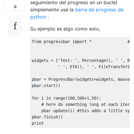
seguimiento del progreso en un bucle)
simplemente usé la
barra de progreso de
python
:
Su ejemplo es algo como esto,
from
 progressbar 
import
*
# 
widgets 
=
[
'Test: '
,
Percentage
(),
' '
,
Ba
' '
,
 ETA
(),
' '
,
FileTransferSp
pbar 
=
ProgressBar
(
widgets
=
widgets
,
 maxval
pbar
.
start
()
for
 i 
in
 range
(
100
,
500
+
1
,
50
):
# here do something long at each itera
    pbar
.
update
(
i
)
#this adds a little sym
pbar
.
finish
()
print