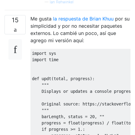
—
Ian Rehwinkel
Me gusta
la respuesta de Brian Khuu
por su
15
simplicidad y por no necesitar paquetes
externos. Lo cambié un poco, así que
agrego mi versión aquí:
import
import
 time

def
 updt
(
total
,
 progress
):
"""

    Displays or updates a console progress 
    Original source: https://stackoverflow.
    """
    barLength
,
 status 
=
20
,
""
    progress 
=
 float
(
progress
)
/
 float
(
tot
if
 progress 
>=
1.
: