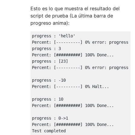
update_progress
(
"hello"
)
time
.
sleep
(
1
)
Esto es lo que muestra el resultado del
script de prueba (La última barra de
print
"progress : 3"
progreso anima):
update_progress
(
3
)
time
.
sleep
(
1
)
progress 
:
'hello'
Percent
:
[----------]
0
%
 error
:
 progress va
print
"progress : [23]"
progress 
:
3
update_progress
([
23
])
Percent
:
[##########]
100
%
Done
...
time
.
sleep
(
1
)
progress 
:
[
23
]
Percent
:
[----------]
0
%
 error
:
 progress va
print
""
print
"progress : -10"
progress 
:
-
10
update_progress
(-
10
)
Percent
:
[----------]
0
%
Halt
...
time
.
sleep
(
2
)
progress 
:
10
print
""
Percent
:
[##########]
100
%
Done
...
print
"progress : 10"
update_progress
(
10
)
progress 
:
0
->
1
time
.
sleep
(
2
)
Percent
:
[##########]
100
%
Done
...
Test
 completed
print
""