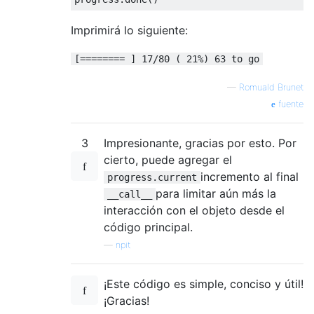
Imprimirá lo siguiente:
[======== ] 17/80 ( 21%) 63 to go
—
Romuald Brunet
fuente
3
Impresionante, gracias por esto. Por
cierto, puede agregar el
incremento al final
progress.current
para limitar aún más la
__call__
interacción con el objeto desde el
código principal.
—
npit
¡Este código es simple, conciso y útil!
¡Gracias!