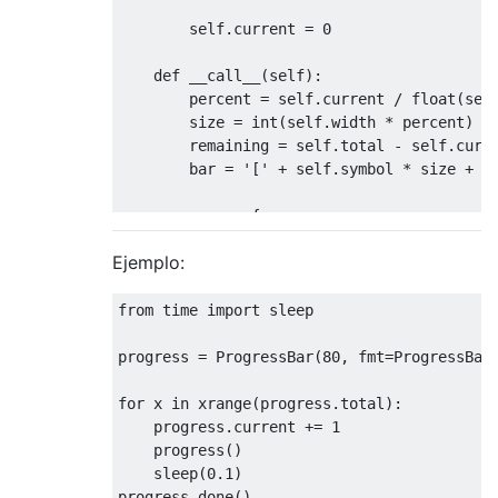
        self
.
current 
=
0
def
 __call__
(
self
):
        percent 
=
 self
.
current 
/
 float
(
sel
        size 
=
 int
(
self
.
width 
*
 percent
)
        remaining 
=
 self
.
total 
-
 self
.
curre
        bar 
=
'['
+
 self
.
symbol 
*
 size 
+
'
        args 
=
{
'total'
:
 self
.
total
,
Ejemplo:
'bar'
:
 bar
,
'current'
:
 self
.
current
,
'percent'
:
 percent 
*
100
,
from
 time 
import
 sleep

'remaining'
:
 remaining

}
progress 
=
ProgressBar
(
80
,
 fmt
=
ProgressBar
print
(
'\r'
+
 self
.
fmt 
%
 args
,
 file
for
 x 
in
 xrange
(
progress
.
total
):
def
 done
(
self
):
    progress
.
current 
+=
1
        self
.
current 
=
 self
.
total

    progress
()
        self
()
    sleep
(
0.1
)
print
(
''
,
 file
=
self
.
output
)
progress
.
done
()