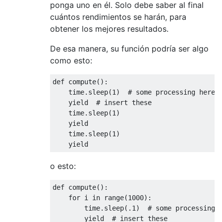
ponga uno en él. Solo debe saber al final
cuántos rendimientos se harán, para
obtener los mejores resultados.
De esa manera, su función podría ser algo
como esto:
def
 compute
():
    time
.
sleep
(
1
)
# some processing here
yield
# insert these
    time
.
sleep
(
1
)
yield
    time
.
sleep
(
1
)
yield
o esto:
def
 compute
():
for
 i 
in
 range
(
1000
):
        time
.
sleep
(.
1
)
# some processing 
yield
# insert these