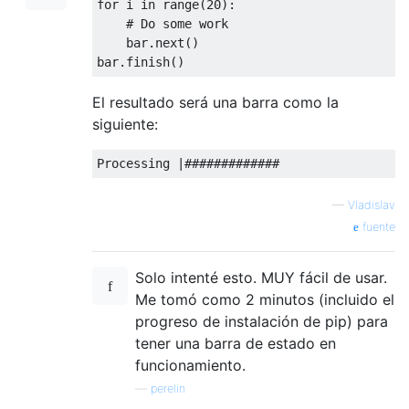
for
 i 
in
 range
(
20
):
# Do some work
    bar
.
next
()
bar
.
finish
()
El resultado será una barra como la
siguiente:
Processing
|#############
—
Vladislav
fuente
Solo intenté esto. MUY fácil de usar.
Me tomó como 2 minutos (incluido el
progreso de instalación de pip) para
tener una barra de estado en
funcionamiento.
—
perelin