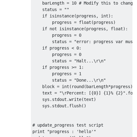
    barLength 
=
10
# Modify this to change
    status 
=
""
if
 isinstance
(
progress
,
 int
):
        progress 
=
 float
(
progress
)
if
not
 isinstance
(
progress
,
 float
):
        progress 
=
0
        status 
=
"error: progress var must
if
 progress 
<
0
:
        progress 
=
0
        status 
=
"Halt...\r\n"
if
 progress 
>=
1
:
        progress 
=
1
        status 
=
"Done...\r\n"
    block 
=
 int
(
round
(
barLength
*
progress
))
    text 
=
"\rPercent: [{0}] {1}% {2}"
.
for
    sys
.
stdout
.
write
(
text
)
    sys
.
stdout
.
flush
()
# update_progress test script
print
"progress : 'hello'"