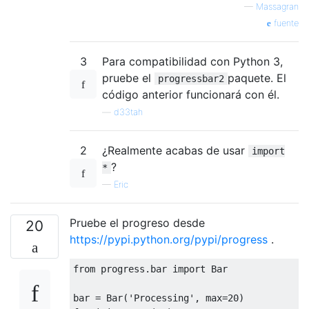
—
Massagran
fuente
3
Para compatibilidad con Python 3,
pruebe el
paquete. El
progressbar2
código anterior funcionará con él.
—
d33tah
2
¿Realmente acabas de usar
import
?
*
—
Eric
Pruebe el progreso desde
20
https://pypi.python.org/pypi/progress
.
from
 progress
.
bar 
import
Bar
bar 
=
Bar
(
'Processing'
,
 max
=
20
)