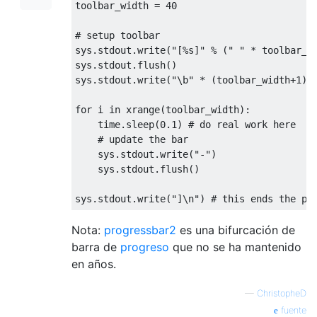
toolbar_width 
=
40
# setup toolbar
sys
.
stdout
.
write
(
"[%s]"
%
(
" "
*
 toolbar_w
sys
.
stdout
.
flush
()
sys
.
stdout
.
write
(
"\b"
*
(
toolbar_width
+
1
))
for
 i 
in
 xrange
(
toolbar_width
):
    time
.
sleep
(
0.1
)
# do real work here
# update the bar
    sys
.
stdout
.
write
(
"-"
)
    sys
.
stdout
.
flush
()
sys
.
stdout
.
write
(
"]\n"
)
# this ends the pr
Nota:
progressbar2
es una bifurcación de
barra de
progreso
que no se ha mantenido
en años.
—
ChristopheD
fuente