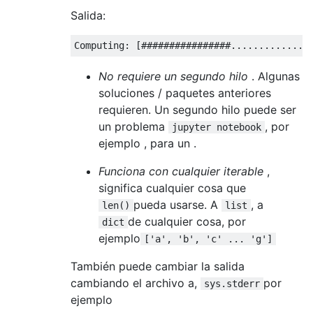
Salida:
Computing
:
[################..............
No requiere un segundo hilo
. Algunas
soluciones / paquetes anteriores
requieren. Un segundo hilo puede ser
un problema
, por
jupyter notebook
ejemplo , para un .
Funciona con cualquier iterable
,
significa cualquier cosa que
pueda usarse. A
, a
len()
list
de cualquier cosa, por
dict
ejemplo
['a', 'b', 'c' ... 'g']
También puede cambiar la salida
cambiando el archivo a,
por
sys.stderr
ejemplo