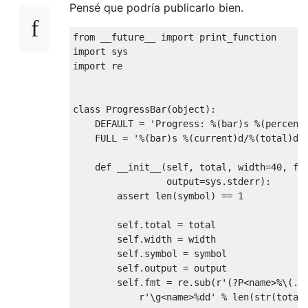
Pensé que podría publicarlo bien.
from
 __future__ 
import
import
import
 re

class
ProgressBar
(
object
):
    DEFAULT 
=
'Progress: %(bar)s %(percent
    FULL 
=
'%(bar)s %(current)d/%(total)d 
def
 __init__
(
self
,
 total
,
 width
=
40
,
 fm
                 output
=
sys
.
stderr
):
assert
 len
(
symbol
)
==
1
        self
.
total 
=
 total

        self
.
width 
=
 width

        self
.
symbol 
=
 symbol

        self
.
output 
=
 output

        self
.
fmt 
=
 re
.
sub
(
r
'(?P<name>%\(.+
            r
'\g<name>%dd'
%
 len
(
str
(
total