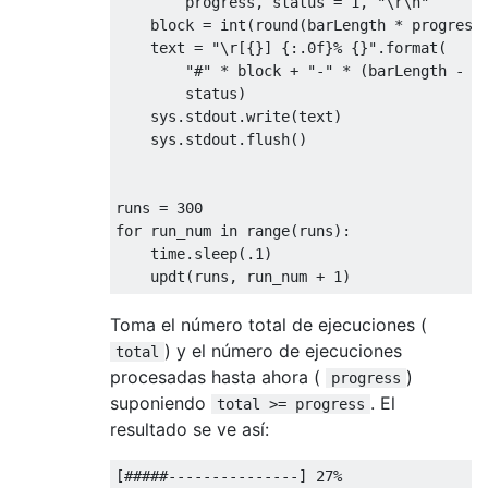
        progress
,
 status 
=
1
,
"\r\n"
    block 
=
 int
(
round
(
barLength 
*
 progress
    text 
=
"\r[{}] {:.0f}% {}"
.
format
(
"#"
*
 block 
+
"-"
*
(
barLength 
-
 b
        status
)
    sys
.
stdout
.
write
(
text
)
    sys
.
stdout
.
flush
()
runs 
=
300
for
 run_num 
in
 range
(
runs
):
    time
.
sleep
(.
1
)
    updt
(
runs
,
 run_num 
+
1
)
Toma el número total de ejecuciones (
) y el número de ejecuciones
total
procesadas hasta ahora (
)
progress
suponiendo
. El
total >= progress
resultado se ve así:
[#####---------------]
27
%