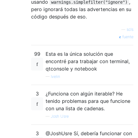
usando
,
warnings.simplefilter("ignore")
pero ignorará todas las advertencias en su
código después de eso.
—
scls
fuente
99
Esta es la única solución que
encontré para trabajar con terminal,
qtconsole y notebook
—
Ivelin
3
¿Funciona con algún iterable? He
tenido problemas para que funcione
con una lista de cadenas.
—
Josh Usre
3
@JoshUsre Sí, debería funcionar con