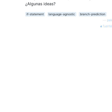
¿Algunas ideas?
if-statement
language-agnostic
branch-prediction
—
pek
fuente