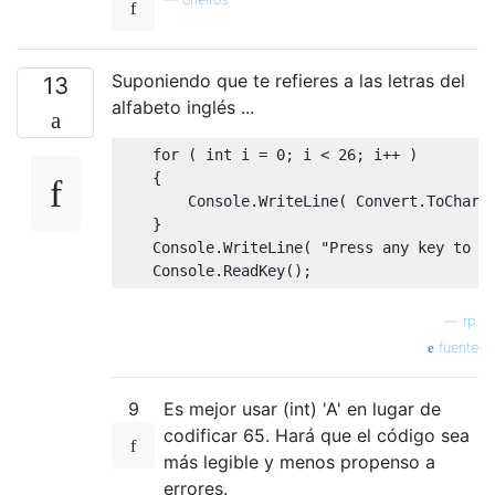
Suponiendo que te refieres a las letras del
13
alfabeto inglés ...
for
(
int
 i 
=
0
;
 i 
<
26
;
 i
++
)
{
Console
.
WriteLine
(
Convert
.
ToChar
(
}
Console
.
WriteLine
(
"Press any key to c
Console
.
ReadKey
();
—
rp.
fuente
9
Es mejor usar (int) 'A' en lugar de
codificar 65. Hará que el código sea
más legible y menos propenso a
errores.