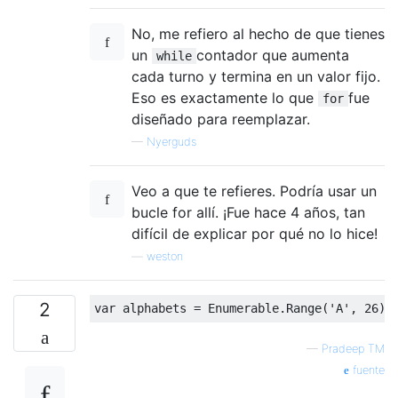
No, me refiero al hecho de que tienes
un
contador que aumenta
while
cada turno y termina en un valor fijo.
Eso es exactamente lo que
fue
for
diseñado para reemplazar.
—
Nyerguds
Veo a que te refieres. Podría usar un
bucle for allí. ¡Fue hace 4 años, tan
difícil de explicar por qué no lo hice!
—
weston
2
var
 alphabets 
=
Enumerable
.
Range
(
'A'
,
26
).
—
Pradeep TM
fuente