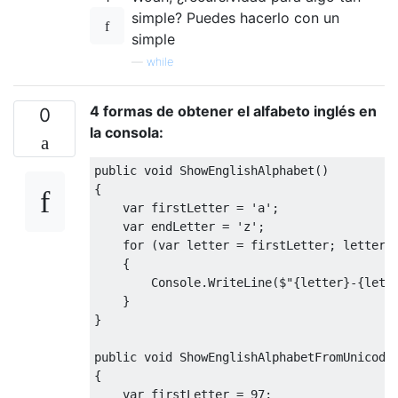
        i
++;
simple? Puedes hacerlo con un
}
simple
—
while
4 formas de obtener el alfabeto inglés en
0
la consola:
public
void
ShowEnglishAlphabet
()
{
var
 firstLetter 
=
'a'
;
var
 endLetter 
=
'z'
;
for
(
var
 letter 
=
 firstLetter
;
 letter 
{
Console
.
WriteLine
(
$
"{letter}-{lett
}
}
public
void
ShowEnglishAlphabetFromUnicode
{
var
 firstLetter 
=
97
;