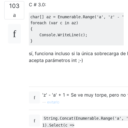
C # 3.0:
103
char
[]
 az 
=
Enumerable
.
Range
(
'a'
,
'z'
-
'a
foreach
(
var
 c 
in
 az
)
{
Console
.
WriteLine
(
c
);
}
sí, funciona incluso si la única sobrecarga d
acepta parámetros int ;-)
'z' - 'a' + 1 = Se ve muy torpe, pero n
—
evitarlo
String.Concat(Enumerable.Range('a', 
1).Select(c =>