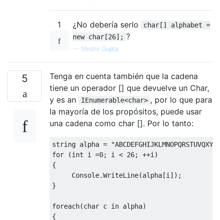
1
¿No debería serlo
char[] alphabet =
?
new char[26];
—
Shishir Gupta
Tenga en cuenta también que la cadena
5
tiene un operador [] que devuelve un Char,
y es an
, por lo que para
IEnumerable<char>
la mayoría de los propósitos, puede usar
una cadena como char []. Por lo tanto:
string
 alpha 
=
"ABCDEFGHIJKLMNOPQRSTUVQXYZ
for
(
int
 i 
=
0
;
 i 
<
26
;
++
i
)
{
Console
.
WriteLine
(
alpha
[
i
]);
}
foreach
(
char
 c 
in
 alpha
)
{