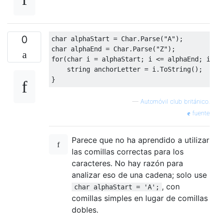
0
char
 alphaStart 
=
Char
.
Parse
(
"A"
);
char
 alphaEnd 
=
Char
.
Parse
(
"Z"
);
for
(
char
 i 
=
 alphaStart
;
 i 
<=
 alphaEnd
;
 i
+
string
 anchorLetter 
=
 i
.
ToString
();
}
—
Automóvil club británico.
fuente
Parece que no ha aprendido a utilizar
las comillas correctas para los
caracteres. No hay razón para
analizar eso de una cadena; solo use
, con
char alphaStart = 'A';
comillas simples en lugar de comillas
dobles.