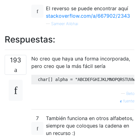
El reverso se puede encontrar aquí
stackoverflow.com/a/667902/2343
—
Sameer Alibhai
Respuestas:
No creo que haya una forma incorporada,
193
pero creo que la más fácil sería
char
[]
 alpha 
=
"ABCDEFGHIJKLMNOPQRSTUVWX
—
Beto
fuente
7
También funciona en otros alfabetos,
siempre que coloques la cadena en
un recurso :)