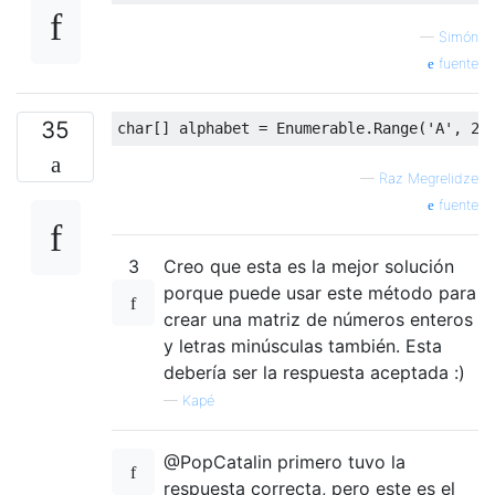
—
Simón
fuente
35
char
[]
 alphabet 
=
Enumerable
.
Range
(
'A'
,
26
—
Raz Megrelidze
fuente
3
Creo que esta es la mejor solución
porque puede usar este método para
crear una matriz de números enteros
y letras minúsculas también. Esta
debería ser la respuesta aceptada :)
—
Kapé
@PopCatalin primero tuvo la
respuesta correcta, pero este es el