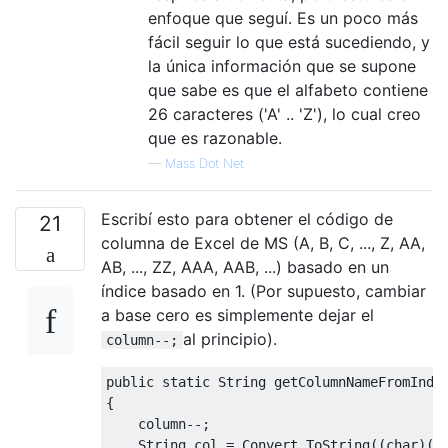
enfoque que seguí. Es un poco más
fácil seguir lo que está sucediendo, y
la única información que se supone
que sabe es que el alfabeto contiene
26 caracteres ('A' .. 'Z'), lo cual creo
que es razonable.
—
Mass Dot Net
Escribí esto para obtener el código de
21
columna de Excel de MS (A, B, C, ..., Z, AA,
AB, ..., ZZ, AAA, AAB, ...) basado en un
índice basado en 1. (Por supuesto, cambiar
a base cero es simplemente dejar el
al principio).
column--;
public
static
String
 getColumnNameFromInde
{
    column
--;
String
 col 
=
Convert
.
ToString
((
char
)(
'