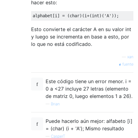
hacer esto:
alphabet
[
i
]
=
(
char
)(
i
+(
int
)(
'A'
));
Esto convierte el carácter A en su valor int
y luego se incrementa en base a esto, por
lo que no está codificado.
—
xan
fuente
Este código tiene un error menor. i =
0 a <27 incluye 27 letras (elemento
de matriz 0, luego elementos 1 a 26).
—
Brian
Puede hacerlo aún mejor: alfabeto [i]
= (char) (i + 'A'); Mismo resultado
—
CasperT