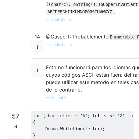
((char)c).ToString().ToUpperInvariant
;
ABCDEFGHIJKLMNOPQRSTUVWXYZ
—
abatishchev
14
@CasperT: Probablemente
Enumerable.
—
abatishchev
Esto no funcionará para los idiomas que
cuyos códigos ASCII están fuera del rang
puede utilizar este método en tales ca
de lo contrario.
—
Michal B.
57
for
(
char
 letter 
=
'A'
;
 letter 
<=
'Z'
;
 let
{
Debug
.
WriteLine
(
letter
);
}