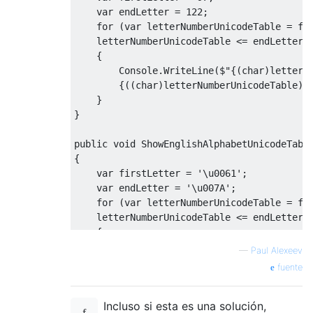
var
 endLetter 
=
122
;
for
(
var
 letterNumberUnicodeTable 
=
 fi
    letterNumberUnicodeTable 
<=
 endLetter
;
{
Console
.
WriteLine
(
$
"{(
char
)
letterN
{((
char
)
letterNumberUnicodeTable
).
}
}
public
void
ShowEnglishAlphabetUnicodeTabl
{
var
 firstLetter 
=
'\u0061'
;
var
 endLetter 
=
'\u007A'
;
for
(
var
 letterNumberUnicodeTable 
=
 fi
    letterNumberUnicodeTable 
<=
 endLetter
;
{
Console
.
WriteLine
(
$
"{
letterNumberU
—
Paul Alexeev
{
letterNumberUnicodeTable
.
ToString
fuente
}
}
Incluso si esta es una solución,