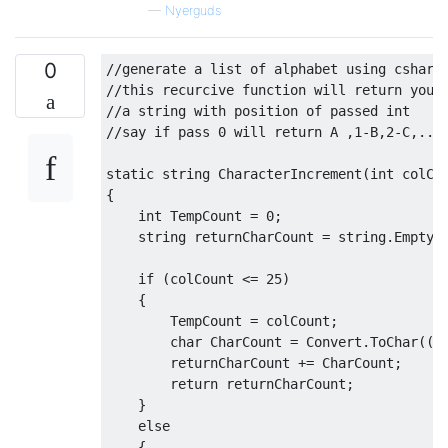
—
Nyerguds
0
//generate a list of alphabet using csharp
//this recurcive function will return you
//a string with position of passed int
//say if pass 0 will return A ,1-B,2-C,...
static
string
CharacterIncrement
(
int
 colCo
{
int
TempCount
=
0
;
string
 returnCharCount 
=
string
.
Empty
;
if
(
colCount 
<=
25
)
{
TempCount
=
 colCount
;
char
CharCount
=
Convert
.
ToChar
((
C
        returnCharCount 
+=
CharCount
;
return
 returnCharCount
;
}
else
{