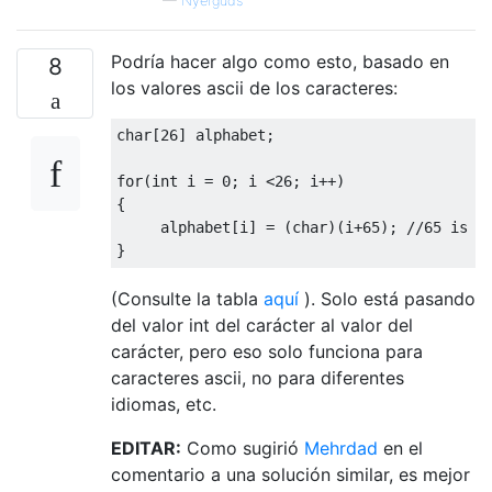
—
Nyerguds
Podría hacer algo como esto, basado en
8
los valores ascii de los caracteres:
char
[
26
]
 alphabet
;
for
(
int
 i 
=
0
;
 i 
<
26
;
 i
++)
{
     alphabet
[
i
]
=
(
char
)(
i
+
65
);
//65 is t
}
(Consulte la tabla
aquí
). Solo está pasando
del valor int del carácter al valor del
carácter, pero eso solo funciona para
caracteres ascii, no para diferentes
idiomas, etc.
EDITAR:
Como sugirió
Mehrdad
en el
comentario a una solución similar, es mejor