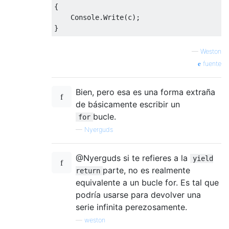
{
Console
.
Write
(
c
);
}
—
Weston
fuente
Bien, pero esa es una forma extraña
de básicamente escribir un
bucle.
for
—
Nyerguds
@Nyerguds si te refieres a la
yield
parte, no es realmente
return
equivalente a un bucle for. Es tal que
podría usarse para devolver una
serie infinita perezosamente.
—
weston