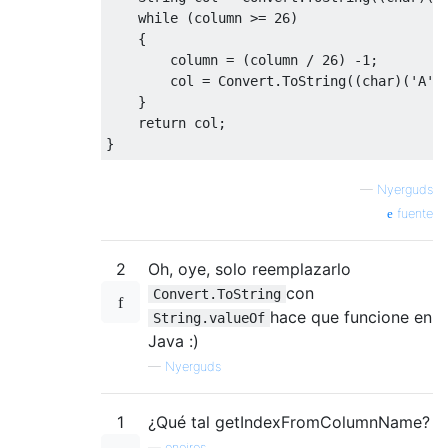
while
(
column 
>=
26
)
{
        column 
=
(
column 
/
26
)
-
1
;
        col 
=
Convert
.
ToString
((
char
)(
'A'
}
return
 col
;
}
—
Nyerguds
fuente
2
Oh, oye, solo reemplazarlo
con
Convert.ToString
hace que funcione en
String.valueOf
Java :)
—
Nyerguds
1
¿Qué tal getIndexFromColumnName?
—
oneiros