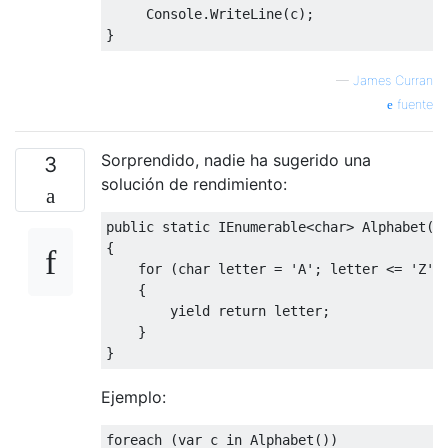
Console
.
WriteLine
(
c
);
}
—
James Curran
fuente
Sorprendido, nadie ha sugerido una
3
solución de rendimiento:
public
static
IEnumerable
<char>
Alphabet
()
{
for
(
char
 letter 
=
'A'
;
 letter 
<=
'Z'
;
{
yield
return
 letter
;
}
}
Ejemplo:
foreach
(
var
 c 
in
Alphabet
())