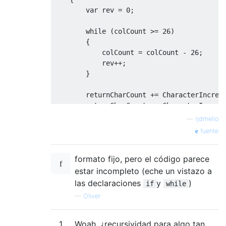
var
 rev 
=
0
;
while
(
colCount 
>=
26
)
{
            colCount 
=
 colCount 
-
26
;
            rev
++;
}
        returnCharCount 
+=
CharacterIncrem
        returnCharCount 
+=
CharacterIncrem
return
 returnCharCount
;
—
rjdmello
}
fuente
}
formato fijo, pero el código parece
//--------this loop call this function----
int
 i 
=
0
;
estar incompleto (eche un vistazo a
while
(
i 
<>
las declaraciones
y
)
if
while
{
—
Oliver
string
CharCount
=
string
.
Empty
;
CharCount
=
CharacterIncrement
(
i
);
1
Woah, ¿recursividad para algo tan