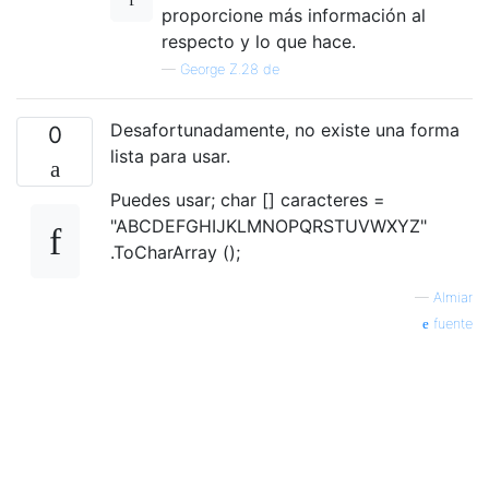
public
void
ShowEnglishAlphabetUnicodeTabl
proporcione más información al
{
respecto y lo que hace.
var
 alphabets 
=
Enumerable
.
Range
(
'a'
,
—
George Z.28 de
((
char
)
letter
).
ToString
()).
ToList
();
foreach
(
var
 letter 
in
 alphabets
)
{
Desafortunadamente, no existe una forma
0
Console
.
WriteLine
(
$
"{letter}-{lett
lista para usar.
}
}
Puedes usar; char [] caracteres =
"ABCDEFGHIJKLMNOPQRSTUVWXYZ"
.ToCharArray ();
—
Almiar
fuente