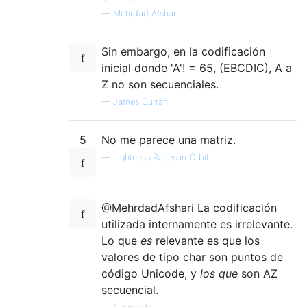
—
Mehrdad Afshari
Sin embargo, en la codificación
inicial donde 'A'! = 65, (EBCDIC), A a
Z no son secuenciales.
—
James Curran
5
No me parece una matriz.
—
Lightness Races in Orbit
@MehrdadAfshari La codificación
utilizada internamente es irrelevante.
Lo que
es
relevante es que los
valores de tipo char son puntos de
código Unicode, y
los que
son AZ
secuencial.