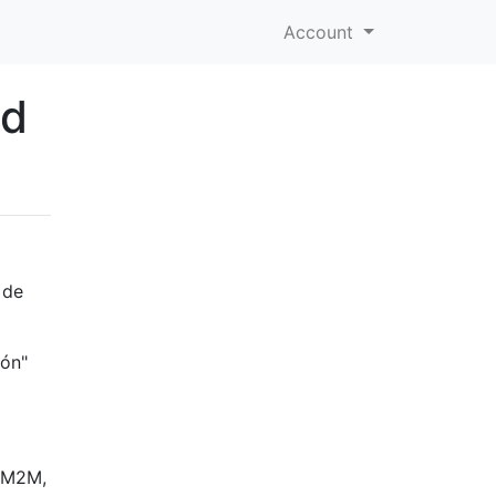
Account
ed
 de
ión"
n M2M,