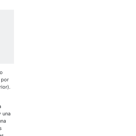
mo
 por
ior).
a
y una
una
s
as