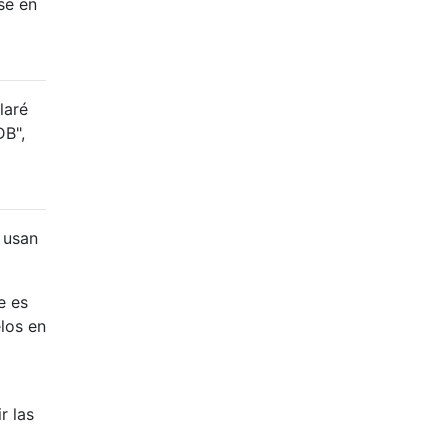
se en
laré
DB",
 usan
e es
los en
r las