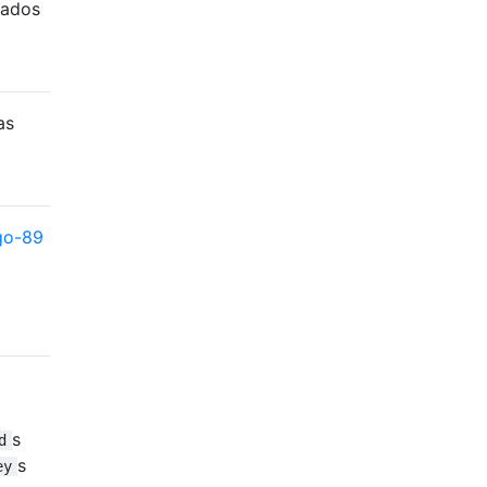
tados
as
go-89
s
d
s
ey