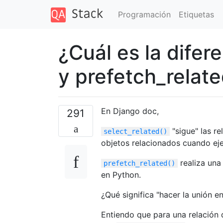
Programación
Etiquetas
¿Cuál es la difer
y prefetch_relat
En Django doc,
291
"sigue" las r
select_related()
objetos relacionados cuando eje
realiza una
prefetch_related()
en Python.
¿Qué significa "hacer la unión e
Entiendo que para una relación 