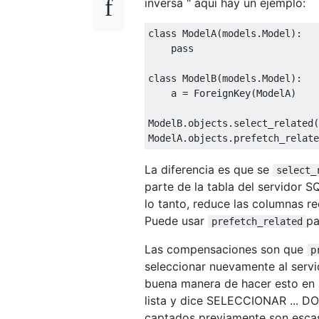
inversa " aquí hay un ejemplo:
class
ModelA
(
models
.
Model
):
pass
class
ModelB
(
models
.
Model
):
    a 
=
ForeignKey
(
ModelA
)
ModelB
.
objects
.
select_related
(
ModelA
.
objects
.
prefetch_relate
La diferencia es que se
select_
parte de la tabla del servidor S
lo tanto, reduce las columnas re
Puede usar
pa
prefetch_related
Las compensaciones son que
p
seleccionar nuevamente al servi
buena manera de hacer esto en 
lista y dice SELECCIONAR ... DOND
captados previamente son escas