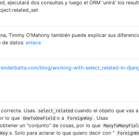
d, ejecutará dos consultas y luego el ORM 'unirá' los resul
bject.related_set
na, Timmy O'Mahony también puede explicar sus diferenci
se de datos:
enlace
renderbatta.com/blog/working-with-select_related-in-djan
correcta. Usas
cuando el objeto que vas a
select_related
por lo que
o a
. Usas
OneToOneField
ForeignKey
obtener un "conjunto" de cosas, por lo que
ManyToManyFiel
s. Solo para aclarar lo que quiero decir con "
nKey
ForeignK