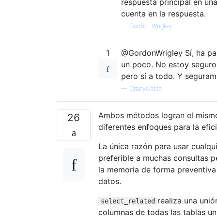
respuesta principal en un
cuenta en la respuesta.
—
Gordon Wrigley
1
@GordonWrigley Sí, ha pas
un poco. No estoy seguro 
pero sí a todo. Y segura
—
CrazyCasta
Ambos métodos logran el mismo 
26
diferentes enfoques para la efici
La única razón para usar cualq
preferible a muchas consultas p
la memoria de forma preventiva 
datos.
realiza una unió
select_related
columnas de todas las tablas un