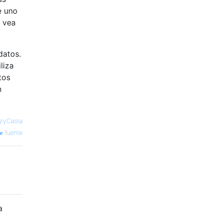
e uno
 vea
datos.
liza
tos
n
zyCasta
fuente
a