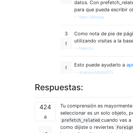
datos. Con prefetch_relate
para que pueda escribir o
—
Mark Galloway
3
Como nota de pie de pági
utilizando visitas a la ba
—
Mærcos
Esto puede ayudarlo a
ap
—
anjaneyulubatta505
Respuestas:
Tu comprensión es mayormente 
424
seleccionar es un solo objeto, 
cuando vas a 
prefetch_related
como dijiste o reviertes
Foreig