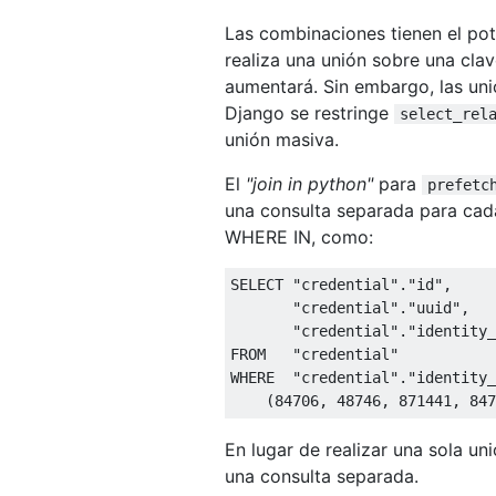
Las combinaciones tienen el pot
realiza una unión sobre una cla
aumentará. Sin embargo, las un
Django se restringe
select_rel
unión masiva.
El
"join in python"
para
prefetc
una consulta separada para cada 
WHERE IN, como:
SELECT 
"credential"
.
"id"
,
"credential"
.
"uuid"
,
"credential"
.
"identity_
FROM   
"credential"
WHERE  
"credential"
.
"identity_
(
84706
,
48746
,
871441
,
847
En lugar de realizar una sola un
una consulta separada.