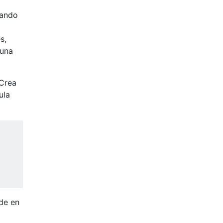
uando
s,
 una
 Crea
ula
ide en