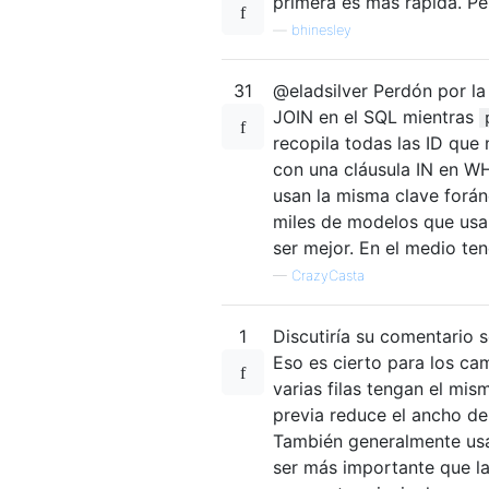
primera es más rápida. P
—
bhinesley
31
@eladsilver Perdón por l
JOIN en el SQL mientras
recopila todas las ID que
con una cláusula IN en WH
usan la misma clave forá
miles de modelos que usa
ser mejor. En el medio te
—
CrazyCasta
1
Discutiría su comentario 
Eso es cierto para los c
varias filas tengan el mism
previa reduce el ancho de 
También generalmente usa
ser más importante que la