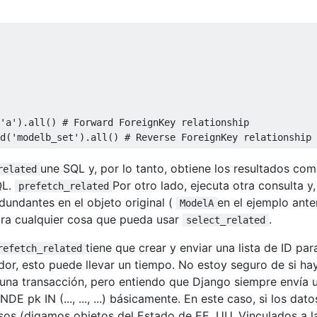
'a'
).
all
()
# Forward ForeignKey relationship
d
(
'modelb_set'
).
all
()
# Reverse ForeignKey relationship
une SQL y, por lo tanto, obtiene los resultados co
related
QL.
Por otro lado, ejecuta otra consulta y,
prefetch_related
dundantes en el objeto original (
en el ejemplo anter
ModelA
ra cualquier cosa que pueda usar
.
select_related
tiene que crear y enviar una lista de ID par
refetch_related
dor, esto puede llevar un tiempo. No estoy seguro de si ha
una transacción, pero entiendo que Django siempre envía 
E pk IN (..., ..., ...) básicamente. En este caso, si los dato
os (digamos objetos del Estado de EE. UU. Vinculados a l