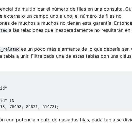
encial de multiplicar el número de filas en una consulta. C
ve externa o un campo uno a uno, el número de filas no
iones de muchos a muchos no tienen esta garantía. Entonce
a las relaciones que inesperadamente no resultarán en
ated
es un poco más alarmante de lo que debería ser.
h_related
tabla a unir. Filtra cada una de estas tablas con una cláus
id"
id"
 IN

13
,
76492
,
84621
,
51472
);
ión con potencialmente demasiadas filas, cada tabla se div