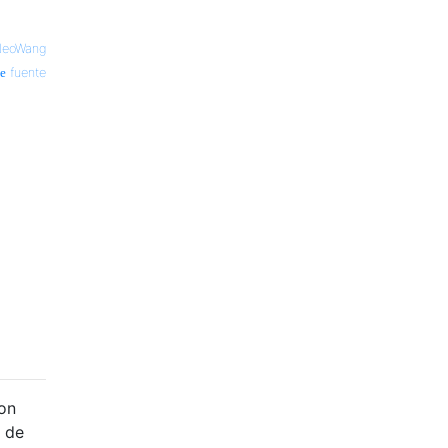
eoWang
fuente
Con
e de