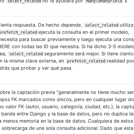
ero
no te ayudará por
's
select_related
ManyToManyField
a lenta respuesta. De hecho depende.
utiliz
select_related
ejecuta la consulta en el primer modelo,
prefetch_related
 necesita para buscar previamente y luego ejecuta una cons
ERE con todas las ID que necesita. Si ha dicho 3-5 model
nea,
seguramente será mejor. Si tiene ciento
select_related
n la misma clave externa, en
realidad po
prefetch_related
ndrás que probar y ver qué pasa.
sobre la captación previa "generalmente no tiene mucho sen
ampos FK marcados como únicos, pero en cualquier lugar d
o valor FK (autor, usuario, categoría, ciudad, etc.), la capt
banda entre Django y la base de datos, pero no duplica las 
 menos memoria en la base de datos. Cualquiera de estos
 sobrecarga de una sola consulta adicional. Dado que esta 