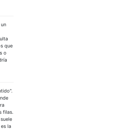
a un
ulta
os que
s o
dría
tido".
onde
ura
filas.
 suele
es la