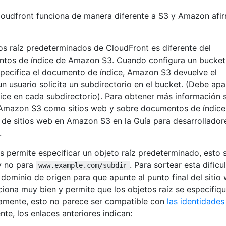
loudfront funciona de manera diferente a S3 y Amazon afi
s raíz predeterminados de CloudFront es diferente del
tos de índice de Amazon S3. Cuando configura un bucket
ecifica el documento de índice, Amazon S3 devuelve el
n usuario solicita un subdirectorio en el bucket. (Debe apa
ice en cada subdirectorio). Para obtener más información 
 Amazon S3 como sitios web y sobre documentos de índice
o de sitios web en Amazon S3 en la Guía para desarrollador
.
 permite especificar un objeto raíz predeterminado, esto 
y no para
. Para sortear esta dificu
www.example.com/subdir
ominio de origen para que apunte al punto final del sitio
iona muy bien y permite que los objetos raíz se especifiq
amente, esto no parece ser compatible con
las identidades
te, los enlaces anteriores indican: