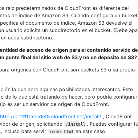
s raíz predeterminados de CloudFront es diferente del
tos de índice de Amazon S3. Cuando configura un bucket
ecifica el documento de índice, Amazon S3 devuelve el
n usuario solicita un subdirectorio en el bucket. (Debe apa
en cada subdirectorio).
identidad de acceso de origen para el contenido servido d
n punto final del sitio web de S3 y no un depósito de S3?
para orígenes con CloudFront son buckets S3 o su propio
ión la que abre algunas posibilidades interesantes. Esto
o de lo que está tratando de hacer, pero podría configurar
ajo es ser un servidor de origen de CloudFront.
http://d111111abcdef8.cloudfront.net/install/
, CloudFront
rvidor de origen, solicitando
. Puedes configurar t
/install
, incluso para servir
en este caso.
index.html