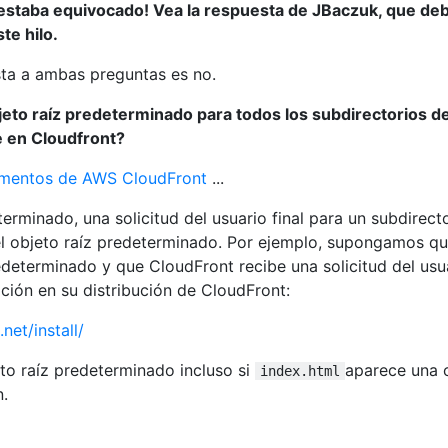
taba equivocado! Vea la respuesta de JBaczuk, que deb
te hilo.
ta a ambas preguntas es no.
bjeto raíz predeterminado para todos los subdirectorios d
e en Cloudfront?
mentos de AWS CloudFront
...
eterminado, una solicitud del usuario final para un subdirect
el objeto raíz predeterminado. Por ejemplo, supongamos q
edeterminado y que CloudFront recibe una solicitud del usu
lación en su distribución de CloudFront:
net/install/
to raíz predeterminado incluso si
aparece una 
index.html
n.