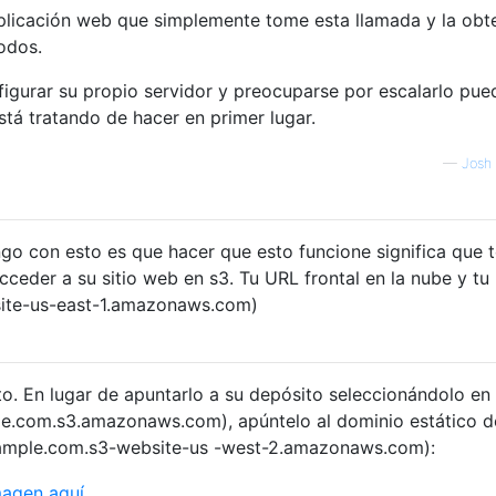
plicación web que simplemente tome esta llamada y la obt
odos.
igurar su propio servidor y preocuparse por escalarlo pue
está tratando de hacer en primer lugar.
—
Josh
go con esto es que hacer que esto funcione significa que t
ceder a su sitio web en s3. Tu URL frontal en la nube y tu
ite-us-east-1.amazonaws.com)
. En lugar de apuntarlo a su depósito seleccionándolo en 
.com.s3.amazonaws.com), apúntelo al dominio estático d
ample.com.s3-website-us -west-2.amazonaws.com):