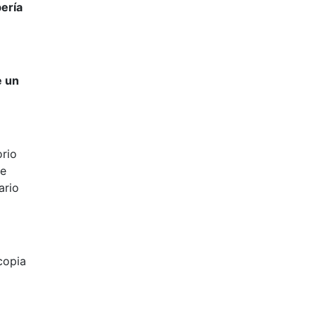
ería
e un
orio
ue
ario
copia