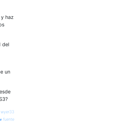
 y haz
os
 del
de un
desde
 S3?
—
wyer33
fuente