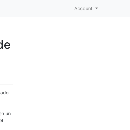
Account
de
jado
en un
el