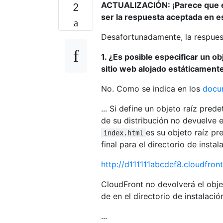
ACTUALIZACIÓN: ¡Parece que es
2
ser la respuesta aceptada en es
Desafortunadamente, la respues
1. ¿Es posible especificar un o
sitio web alojado estáticament
No. Como se indica en los
docu
... Si define un objeto raíz pred
de su distribución no devuelve 
es su objeto raíz pr
index.html
final para el directorio de insta
http://d111111abcdef8.cloudfront.
CloudFront no devolverá el obje
de en el directorio de instalació
...