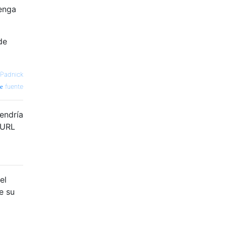
enga
de
 Padnick
fuente
endría
 URL
el
e su