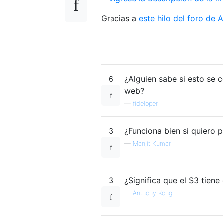
Gracias a
este hilo del foro de
6
¿Alguien sabe si esto se c
web?
—
fideloper
3
¿Funciona bien si quiero 
—
Manjit Kumar
3
¿Significa que el S3 tien
—
Anthony Kong