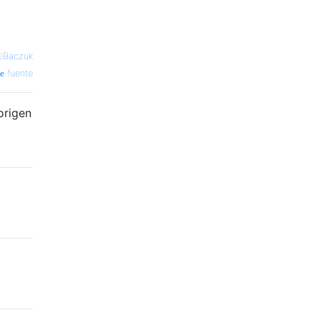
JBaczuk
fuente
origen