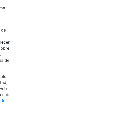
rma
 de
recer
sobre
,
es de
solo
ltad,
 web
uen de
 de