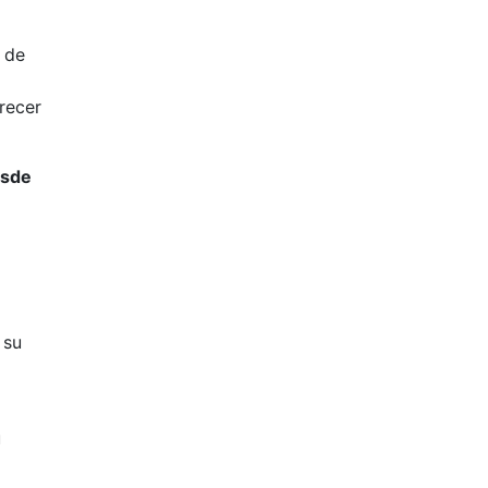
 de
recer
esde
 su
u