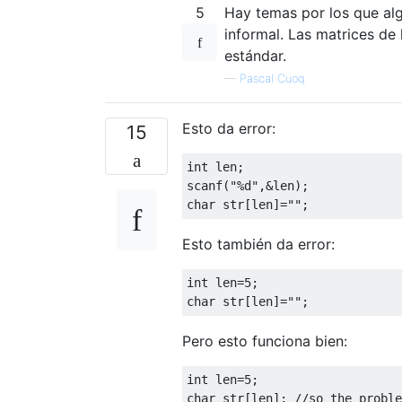
5
Hay temas por los que alg
informal. Las matrices de 
estándar.
—
Pascal Cuoq
Esto da error:
15
int
 len
;
scanf
(
"%d"
,&
len
);
char
 str
[
len
]=
""
;
Esto también da error:
int
 len
=
5
;
char
 str
[
len
]=
""
;
Pero esto funciona bien:
int
 len
=
5
;
char
 str
[
len
];
//so the proble