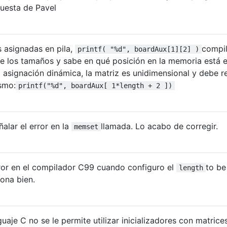
puesta de Pavel
 asignadas en pila,
compi
printf( "%d", boardAux[1][2] )
e los tamaños y sabe en qué posición en la memoria está el
 asignación dinámica, la matriz es unidimensional y debe re
smo:
printf("%d", boardAux[ 1*length + 2 ])
alar el error en la
llamada. Lo acabo de corregir.
memset
ror en el compilador C99 cuando configuro el
to be
length
ona bien.
uaje C no se le permite utilizar inicializadores con matrice