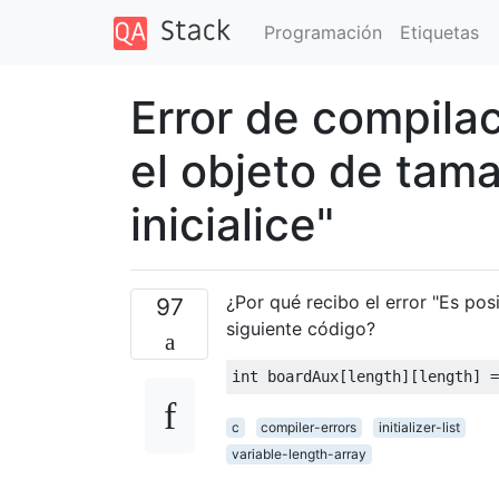
Programación
Etiquetas
Error de compilac
el objeto de tama
inicialice"
¿Por qué recibo el error "Es pos
97
siguiente código?
int
 boardAux
[
length
][
length
]
=
c
compiler-errors
initializer-list
variable-length-array