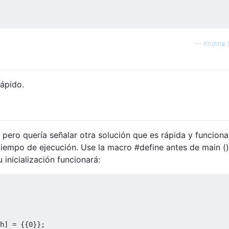
—
Krishna 
rápido.
pero quería señalar otra solución que es rápida y funciona 
iempo de ejecución. Use la macro #define antes de main ()
u inicialización funcionará:
h
]
=
{{
0
}};