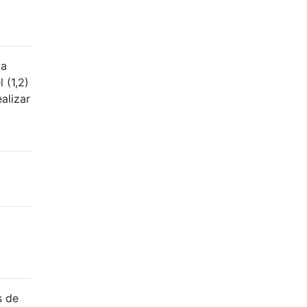
la
 (1,2)
alizar
s de