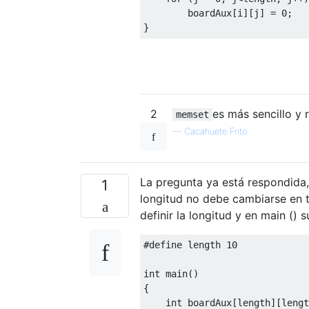
        boardAux
[
i
][
j
]
=
0
;
}
2
es más sencillo y 
memset
—
Cacahuete Frito
La pregunta ya está respondida, 
1
longitud no debe cambiarse en t
definir la longitud y en main () s
#define
 length 
10
int
 main
()
{
int
 boardAux
[
length
][
lengt