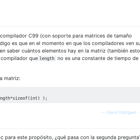
 compilador C99 (con soporte para matrices de tamaño
ódigo es que en el momento en que los compiladores ven s
en saber cuántos elementos hay en la matriz (también est
l compilador que
no es una constante de tiempo de
length
a matriz:
ngth
*
sizeof
(
int
)
);
—
David Rodríguez -
c para este propósito, ¿qué pasa con la segunda pregunta