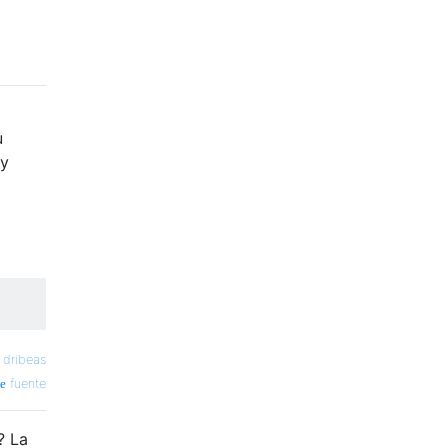
u
oy
 dribeas
fuente
? La