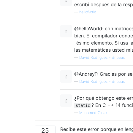
escribí después de la res
—
helloWorld
@helloWorld: con matrices
bien. El compilador conoc
-ésimo elemento. Si usa la
las matemáticas usted mi
—
David Rodríguez - dribeas
@AndreyT: Gracias por señ
—
David Rodríguez - dribeas
¿Por qué obtengo este er
? En C ++ 14 funci
static
—
Muhamed Cicak
Recibe este error porque en leng
25