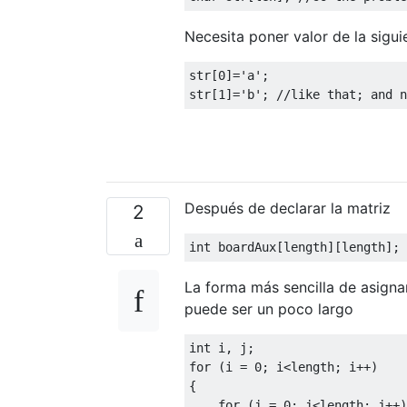
Necesita poner valor de la sigu
str
[
0
]=
'a'
;
str
[
1
]=
'b'
;
//like that; and n
Después de declarar la matriz
2
int
 boardAux
[
length
][
length
];
La forma más sencilla de asignar 
puede ser un poco largo
int
 i
,
 j
;
for
(
i 
=
0
;
 i
<
length
;
 i
++)
{
for
(
j 
=
0
;
 j
<
length
;
 j
++)