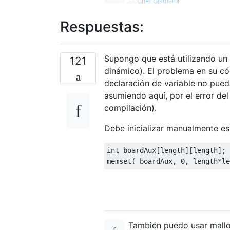
—
Chef Gladiator
Respuestas:
Supongo que está utilizando un
121
dinámico). El problema en su c
declaración de variable no pued
asumiendo aquí, por el error de
compilación).
Debe inicializar manualmente es
int
 boardAux
[
length
][
length
];
memset
(
 boardAux
,
0
,
 length
*
le
También puedo usar mallo