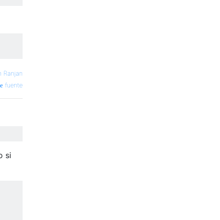
h Ranjan
fuente
o si