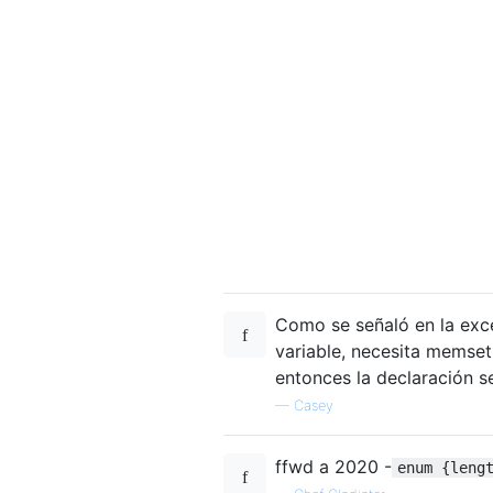
Como se señaló en la exce
variable, necesita memset
entonces la declaración s
—
Casey
ffwd a 2020 -
enum {leng