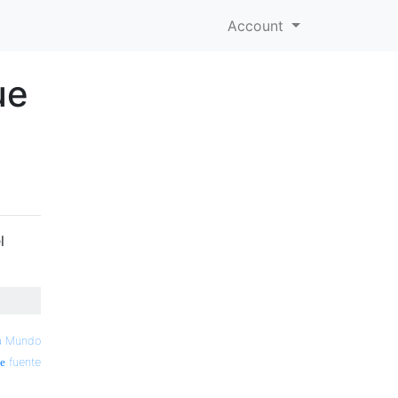
Account
ue
l
a Mundo
fuente