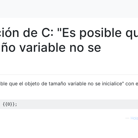
ión de C: "Es posible q
ño variable no se
ible que el objeto de tamaño variable no se inicialice" con e
{{
0
}};
—
Hol