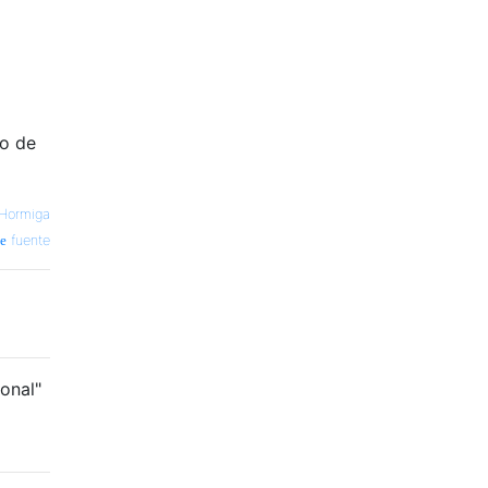
po de
Hormiga
fuente
onal"