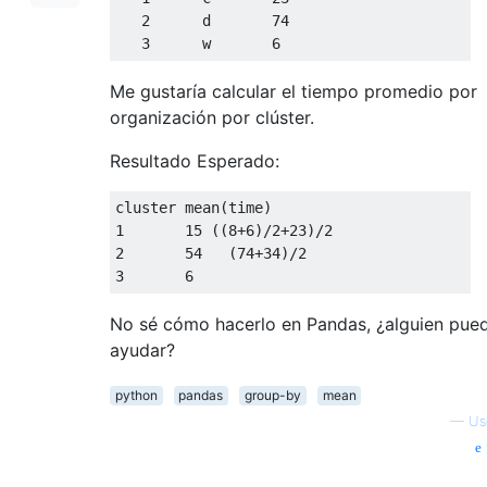
2
      d       
74
3
      w       
6
Me gustaría calcular el tiempo promedio por
organización por clúster.
Resultado Esperado:
1
15
 ((
8
+
6
)/
2
+
23
)/
2
2
54
   (
74
+
34
)/
2
3
6
No sé cómo hacerlo en Pandas, ¿alguien pue
ayudar?
python
pandas
group-by
mean
—
Us