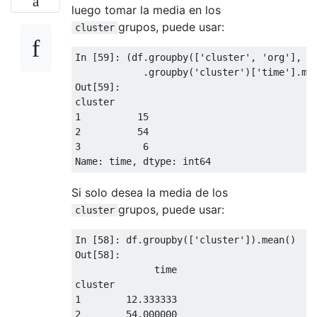
luego tomar la media en los
grupos, puede usar:
cluster
In [
59
]: (df.groupby([
'cluster'
, 
'org'
], a
            .groupby(
'cluster'
)[
'time'
].mea
Out[
59
]:

1
15
2
54
3
6
Si solo desea la media de los
grupos, puede usar:
cluster
In [
58
]: df.groupby([
'cluster'
]).mean()

Out[
58
]:

              time

1
12.333333
2
54.000000