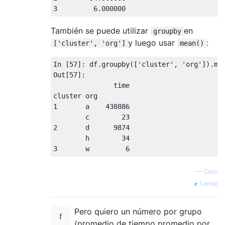
3
6.000000
También se puede utilizar
en
groupby
y luego usar
:
['cluster', 'org']
mean()
In [
57
]: df.groupby([
'cluster'
, 
'org'
]).mea
Out[
57
]:

               time

1
       a    
438886
        c        
23
2
       d      
9874
        h        
34
3
       w         
6
—
Cero
fuente
Pero quiero un número por grupo
(promedio de tiempo promedio por