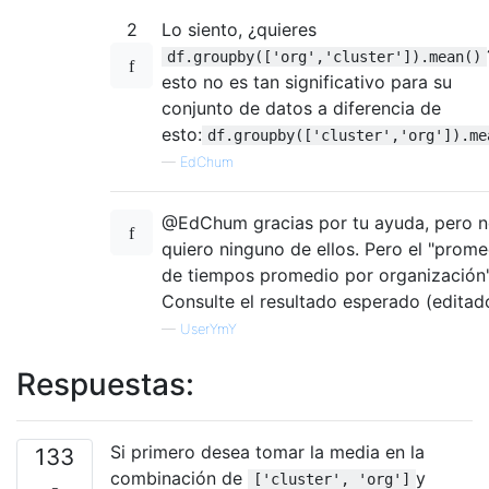
2
Lo siento, ¿quieres
df.groupby(['org','cluster']).mean()
esto no es tan significativo para su
conjunto de datos a diferencia de
esto:
df.groupby(['cluster','org']).me
—
EdChum
@EdChum gracias por tu ayuda, pero 
quiero ninguno de ellos. Pero el "prome
de tiempos promedio por organización"
Consulte el resultado esperado (editad
—
UserYmY
Respuestas:
Si primero desea tomar la media en la
133
combinación de
y
['cluster', 'org']