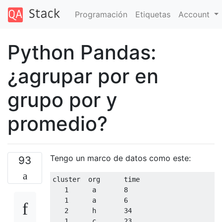
Programación
Etiquetas
Account
Python Pandas:
¿agrupar por en
grupo por y
promedio?
Tengo un marco de datos como este:
93
cluster  org      time

1
      a       
8
1
      a       
6
2
      h       
34
1
      c       
23