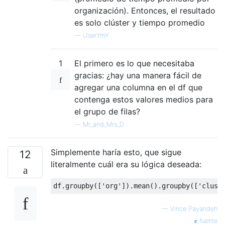
organización). Entonces, el resultado
es solo clúster y tiempo promedio
—
UserYmY
1
El primero es lo que necesitaba
gracias: ¿hay una manera fácil de
agregar una columna en el df que
contenga estos valores medios para
el grupo de filas?
—
Mr_and_Mrs_D
Simplemente haría esto, que sigue
12
literalmente cuál era su lógica deseada:
df.groupby([
'org'
]).mean().groupby([
'clust
—
Vince Payandeh
fuente