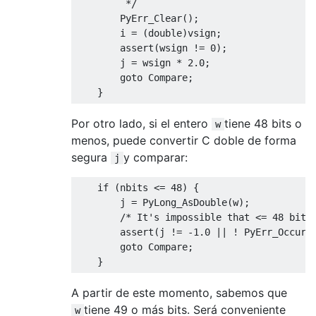
         */
PyErr_Clear
();
        i 
=
(
double
)
vsign
;
assert
(
wsign 
!=
0
);
        j 
=
 wsign 
*
2.0
;
goto
Compare
;
}
Por otro lado, si el entero
tiene 48 bits o
w
menos, puede convertir C doble de forma
segura
y comparar:
j
if
(
nbits 
<=
48
)
{
        j 
=
PyLong_AsDouble
(
w
);
/* It's impossible that <= 48 bits
assert
(
j 
!=
-
1.0
||
!
PyErr_Occurr
goto
Compare
;
}
A partir de este momento, sabemos que
tiene 49 o más bits. Será conveniente
w