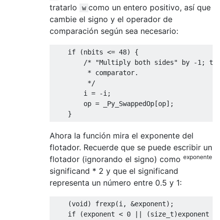
tratarlo
como un entero positivo, así que
w
cambie el signo y el operador de
comparación según sea necesario:
if
(
nbits 
<=
48
)
{
/* "Multiply both sides" by -1; thi
         * comparator.

         */
        i 
=
-
i
;
        op 
=
_Py_SwappedOp
[
op
];
}
Ahora la función mira el exponente del
flotador. Recuerde que se puede escribir un
exponente
flotador (ignorando el signo) como
significand * 2 y que el significand
representa un número entre 0.5 y 1:
(
void
)
 frexp
(
i
,
&
exponent
);
if
(
exponent 
<
0
||
(
size_t
)
exponent 
<