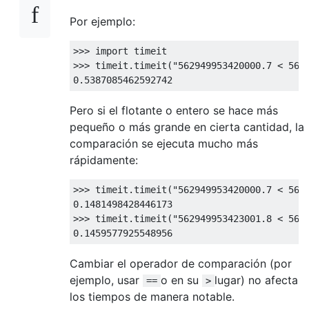
Por ejemplo:
>>>
import
>>>
 timeit
.
timeit
(
"562949953420000.7 < 562
0.5387085462592742
Pero si el flotante o entero se hace más
pequeño o más grande en cierta cantidad, la
comparación se ejecuta mucho más
rápidamente:
>>>
 timeit
.
timeit
(
"562949953420000.7 < 562
0.1481498428446173
>>>
 timeit
.
timeit
(
"562949953423001.8 < 562
0.1459577925548956
Cambiar el operador de comparación (por
ejemplo, usar
o en su
lugar) no afecta
==
>
los tiempos de manera notable.