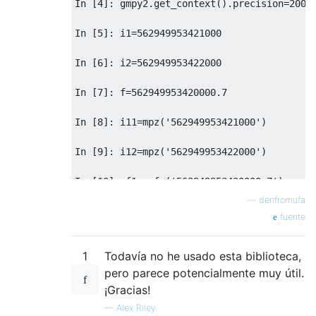
In
[
4
]:
 gmpy2
.
get_context
().
precision
=
200
In
[
5
]:
 i1
=
562949953421000
In
[
6
]:
 i2
=
562949953422000
In
[
7
]:
 f
=
562949953420000.7
In
[
8
]:
 i11
=
mpz
(
'562949953421000'
)
In
[
9
]:
 i12
=
mpz
(
'562949953422000'
)
In
[
10
]:
 f1
=
mpfr
(
'562949953420000.7'
)
—
denfromufa
In
[
11
]:
 f
<
fuente
Out
[
11
]:
True
1
Todavía no he usado esta biblioteca,
In
[
12
]:
 f
<
Out
[
12
]:
True
pero parece potencialmente muy útil.
¡Gracias!
In
[
13
]:
 f1
<
—
Alex Riley
Out
[
13
]:
True