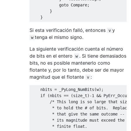
goto
Compare
;
}
}
Si esta verificación falló, entonces
y
v
tenga el mismo signo.
w
La siguiente verificación cuenta el número
de bits en el entero
. Si tiene demasiados
w
bits, no es posible mantenerlo como
flotante y, por lo tanto, debe ser de mayor
magnitud que el flotante
:
v
    nbits 
=
_PyLong_NumBits
(
w
);
if
(
nbits 
==
(
size_t
)-
1
&&
PyErr_Occur
/* This long is so large that size_
         * to hold the # of bits.  Replace 
         * that give the same outcome -- w 
         * its magnitude must exceed the ma
         * finite float.
