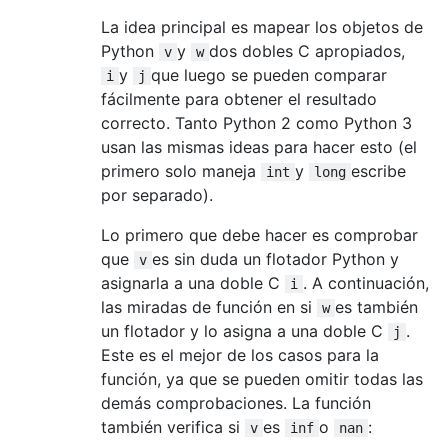
La idea principal es mapear los objetos de
Python
y
dos dobles C apropiados,
v
w
y
que luego se pueden comparar
i
j
fácilmente para obtener el resultado
correcto. Tanto Python 2 como Python 3
usan las mismas ideas para hacer esto (el
primero solo maneja
y
escribe
int
long
por separado).
Lo primero que debe hacer es comprobar
que
es sin duda un flotador Python y
v
asignarla a una doble C
. A continuación,
i
las miradas de función en si
es también
w
un flotador y lo asigna a una doble C
.
j
Este es el mejor de los casos para la
función, ya que se pueden omitir todas las
demás comprobaciones. La función
también verifica si
es
o
:
v
inf
nan