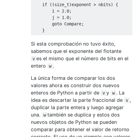
if
((
size_t
)
exponent 
>
 nbits
)
{
        i 
=
2.0
;
        j 
=
1.0
;
goto
Compare
;
}
Si esta comprobación no tuvo éxito,
sabemos que el exponente del flotante
es el mismo que el número de bits en el
v
entero
.
w
La única forma de comparar los dos
valores ahora es construir dos nuevos
enteros de Python a partir de
y
. La
v
w
idea es descartar la parte fraccional de
,
v
duplicar la parte entera y luego agregar
una.
también se duplica y estos dos
w
nuevos objetos de Python se pueden
comparar para obtener el valor de retorno
correcto. El uso de un ejemplo con valores