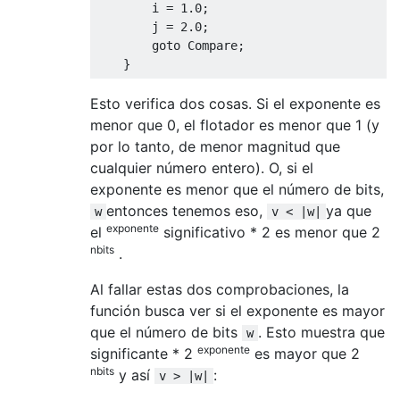
        i 
=
1.0
;
        j 
=
2.0
;
goto
Compare
;
}
Esto verifica dos cosas. Si el exponente es
menor que 0, el flotador es menor que 1 (y
por lo tanto, de menor magnitud que
cualquier número entero). O, si el
exponente es menor que el número de bits,
entonces tenemos eso,
ya que
w
v < |w|
exponente
el
significativo * 2 es menor que 2
nbits
.
Al fallar estas dos comprobaciones, la
función busca ver si el exponente es mayor
que el número de bits
. Esto muestra que
w
exponente
significante * 2
es mayor que 2
nbits
y así
:
v > |w|