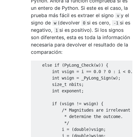
Python. Ahora la función comprueba si es
un entero de Python. Si este es el caso, la
prueba más fácil es extraer el signo
y el
v
signo de
(devolver
si es cero,
si es
w
0
-1
negativo,
si es positivo). Si los signos
1
son diferentes, esta es toda la información
necesaria para devolver el resultado de la
comparación:
else
if
(
PyLong_Check
(
w
))
{
int
 vsign 
=
 i 
==
0.0
?
0
:
 i 
<
0.0
int
 wsign 
=
_PyLong_Sign
(
w
);
size_t
 nbits
;
int
 exponent
;
if
(
vsign 
!=
 wsign
)
{
/* Magnitudes are irrelevant --
             * determine the outcome.

             */
            i 
=
(
double
)
vsign
;
            j 
=
(
double
)
wsign
;