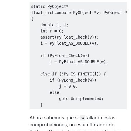
static
PyObject
*
float_richcompare
(
PyObject
*
v
,
PyObject
*
w
{
double
 i
,
 j
;
int
 r 
=
0
;
assert
(
PyFloat_Check
(
v
));
    i 
=
PyFloat_AS_DOUBLE
(
v
);
if
(
PyFloat_Check
(
w
))
        j 
=
PyFloat_AS_DOUBLE
(
w
);
else
if
(!
Py_IS_FINITE
(
i
))
{
if
(
PyLong_Check
(
w
))
            j 
=
0.0
;
else
goto
Unimplemented
;
}
Ahora sabemos que si
fallaron estas
w
comprobaciones, no es un flotador de