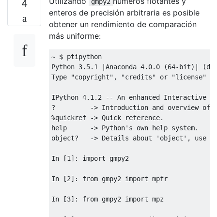
Utilizando
números flotantes y
4
gmpy2
enteros de precisión arbitraria es posible
obtener un rendimiento de comparación
más uniforme:
~
Python
3.5
.
1
|
Anaconda
4.0
.
0
(
64
-
bit
)|
(
de
Type
"copyright"
,
"credits"
or
"license"
f
IPython
4.1
.
2
--
An
 enhanced 
Interactive
P
?
->
Introduction
and
 overview of 
%quickref -> Quick reference.

help      -> Python'
s own help system
.
object
?
->
Details
 about 
'object'
,
 use 
'
In
[
1
]:
import
 gmpy2

In
[
2
]:
from
 gmpy2 
import
 mpfr

In
[
3
]:
from
 gmpy2 
import
 mpz
