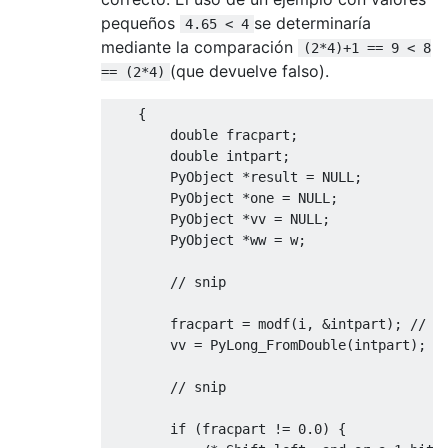
pequeños
se determinaría
4.65 < 4
mediante la comparación
(2*4)+1 == 9 < 8
(que devuelve falso).
== (2*4)
{
double
 fracpart
;
double
 intpart
;
PyObject
*
result 
=
 NULL
;
PyObject
*
one 
=
 NULL
;
PyObject
*
vv 
=
 NULL
;
PyObject
*
ww 
=
 w
;
// snip
        fracpart 
=
 modf
(
i
,
&
intpart
);
// s
        vv 
=
PyLong_FromDouble
(
intpart
);
// snip
if
(
fracpart 
!=
0.0
)
{