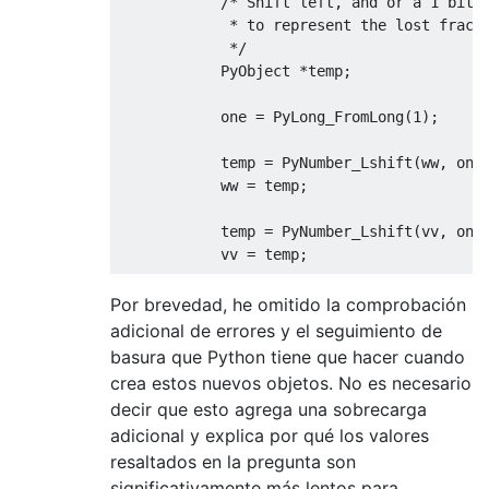
/* Shift left, and or a 1 bit i
             * to represent the lost fracti
             */
PyObject
*
temp
;
            one 
=
PyLong_FromLong
(
1
);
            temp 
=
PyNumber_Lshift
(
ww
,
 one
            ww 
=
 temp
;
            temp 
=
PyNumber_Lshift
(
vv
,
 one
            vv 
=
 temp
;
            temp 
=
PyNumber_Or
(
vv
,
 one
);
/
Por brevedad, he omitido la comprobación
            vv 
=
 temp
;
adicional de errores y el seguimiento de
}
basura que Python tiene que hacer cuando
// snip
crea estos nuevos objetos. No es necesario
}
decir que esto agrega una sobrecarga
}
adicional y explica por qué los valores
resaltados en la pregunta son
significativamente más lentos para