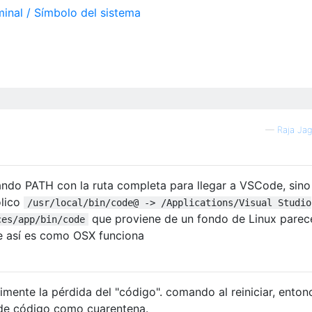
—
Raja Ja
ando PATH con la ruta completa para llegar a VSCode, sino
ólico
/usr/local/bin/code@ -> /Applications/Visual Studio
que proviene de un fondo de Linux parec
ces/app/bin/code
e así es como OSX funciona
imente la pérdida del "código". comando al reiniciar, enton
de código como cuarentena.