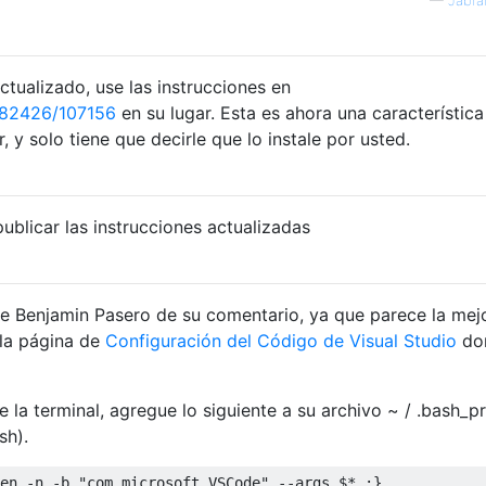
—
Jabra
ctualizado, use las instrucciones en
882426/107156
en su lugar. Esta es ahora una característica
, y solo tiene que decirle que lo instale por usted.
ublicar las instrucciones actualizadas
de Benjamin Pasero de su comentario, ya que parece la mej
 la página de
Configuración del Código de Visual Studio
do
la terminal, agregue lo siguiente a su archivo ~ / .bash_pr
sh).
en 
-
n 
-
b 
"com.microsoft.VSCode"
--
args $
*
;}