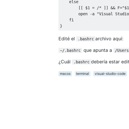
    else

        [[ $1 = /* ]] && F="$1
        open -a "Visual Studio
    fi

Edité el
archivo aquí:
.bashrc
que apunta a
~/.bashrc
/Users
¿Cuál
debería estar ed
.bashrc
macos
terminal
visual-studio-code