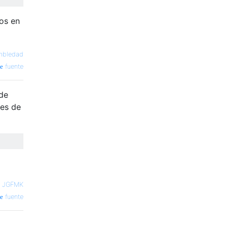
os en
mbledad
fuente
de
ues de
—
JGFMK
fuente