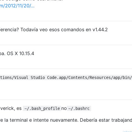
/2012/11/20/...
erencia? Todavía veo esos comandos en v1.44.2
a. OS X 10.15.4
tions/Visual Studio Code.app/Contents/Resources/app/bin/
verick, es
no
~/.bash_profile
~/.bashrc
rre la terminal e intente nuevamente. Debería estar trabajan