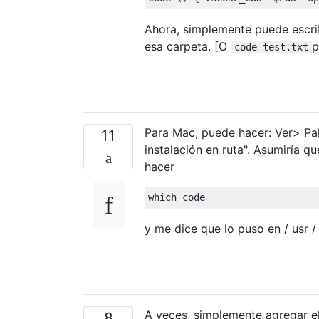
Ahora, simplemente puede escri
esa carpeta. [O
p
code test.txt
Para Mac, puede hacer: Ver> P
11
instalación en ruta". Asumiría q
hacer
y me dice que lo puso en / usr / 
A veces, simplemente agregar el
8