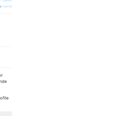
n Saeed
fuente
or
nde
ofile