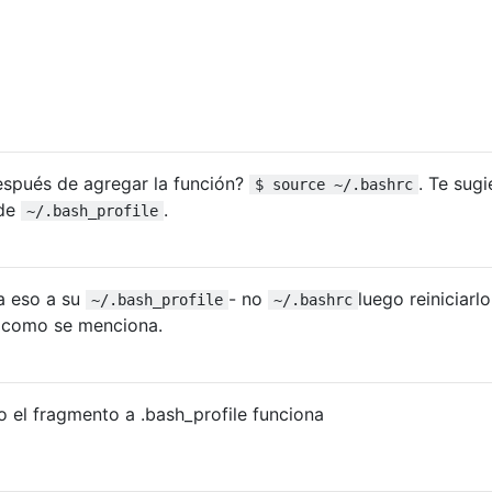
espués de agregar la función?
. Te sugi
$ source ~/.bashrc
de
.
~/.bash_profile
ía eso a su
- no
luego reiniciarlo
~/.bash_profile
~/.bashrc
 como se menciona.
do el fragmento a .bash_profile funciona