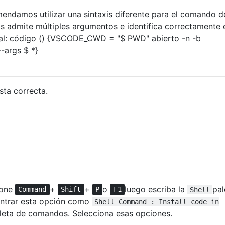
endamos utilizar una sintaxis diferente para el comando d
is admite múltiples argumentos e identifica correctamente 
tual: código () {VSCODE_CWD = "$ PWD" abierto -n -b
-args $ *}
sta correcta.
ione
+
+
o
luego escriba la
pal
Command
Shift
P
F1
Shell
ntrar esta opción como
Shell Command : Install code in
paleta de comandos. Selecciona esas opciones.