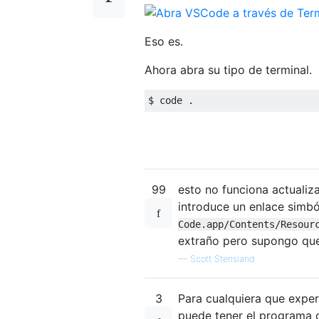
Eso es.
Ahora abra su tipo de terminal.
99
esto no funciona actualiz
introduce un enlace simb
Code.app/Contents/Resour
extraño pero supongo qu
—
Scott Stensland
3
Para cualquiera que exper
puede tener el programa 