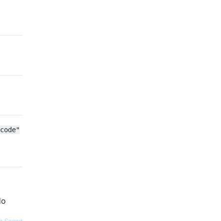
code"
do