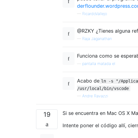
derflounder.wordpress.com
—
RicardoVallejo
@RZKY ¿Tienes alguna ref
—
Raja Jaganathan
Funciona como se esperab
—
pantalla matada el
Acabo de
ln -s "/Applica
/usr/local/bin/vscode
—
Andre Ravazzi
Si se encuentra en Mac OS X Ma
19
Intente poner el código allí, cie