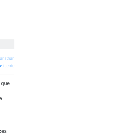
ganathan
fuente
 que
e
ces