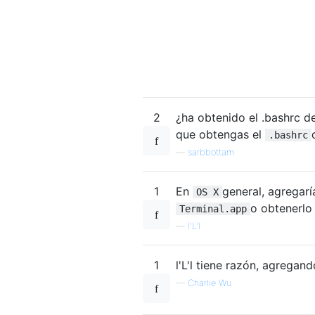
2
¿ha obtenido el .bashrc d
que obtengas el
.bashrc
—
sarbbottam
1
En
general, agregar
OS X
o obtenerlo
Terminal.app
—
l'L'l
1
l'L'l tiene razón, agregan
—
Charlie Wu