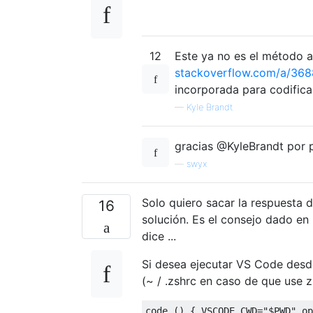
12
Este ya no es el método a
stackoverflow.com/a/36
incorporada para codificar
—
Kyle Brandt
gracias @KyleBrandt por p
—
swyx
Solo quiero sacar la respuesta 
16
solución. Es el consejo dado en
dice ...
Si desea ejecutar VS Code desde 
(~ / .zshrc en caso de que use z
code 
()
{
 VSCODE_CWD
=
"$PWD"
 op