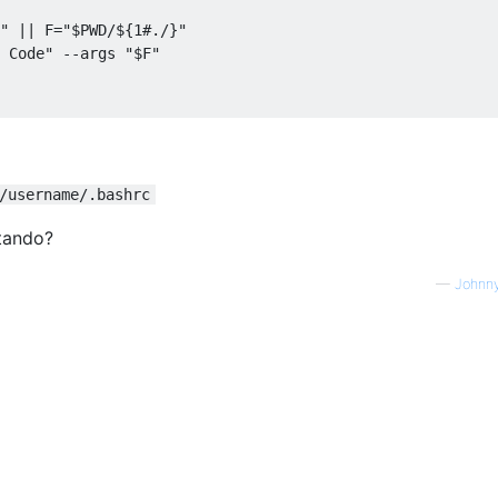
" || F="$PWD/${1#./}"

 Code" --args "$F"

/username/.bashrc
itando?
—
Johnn