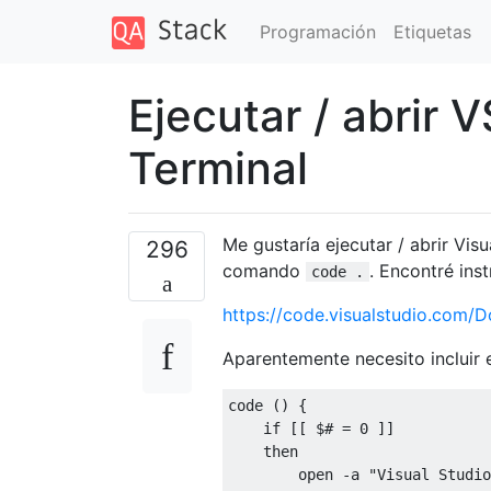
Programación
Etiquetas
Ejecutar / abrir
Terminal
Me gustaría ejecutar / abrir Vi
296
comando
. Encontré ins
code .
https://code.visualstudio.com/
Aparentemente necesito incluir 
code () {

    if [[ $# = 0 ]]

    then

        open -a "Visual Studio