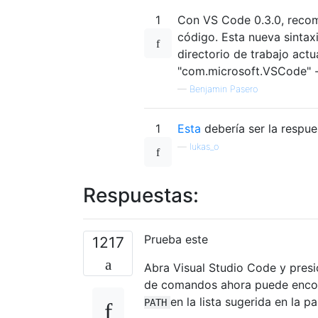
1
Con VS Code 0.3.0, recom
código. Esta nueva sintax
directorio de trabajo ac
"com.microsoft.VSCode" -
—
Benjamin Pasero
1
Esta
debería ser la respue
—
lukas_o
Respuestas:
Prueba este
1217
Abra Visual Studio Code y pres
de comandos ahora puede enco
en la lista sugerida en la 
PATH