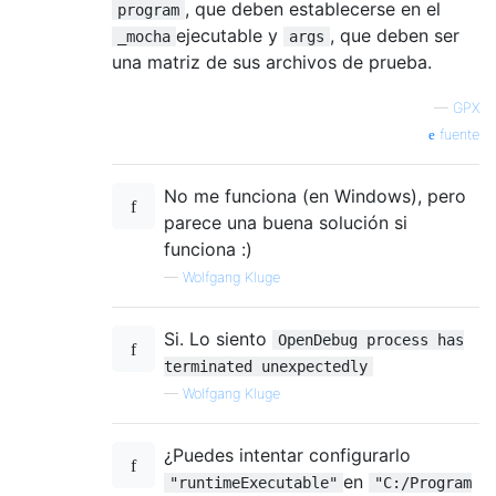
, que deben establecerse en el
program
ejecutable y
, que deben ser
_mocha
args
una matriz de sus archivos de prueba.
—
GPX
fuente
No me funciona (en Windows), pero
parece una buena solución si
funciona :)
—
Wolfgang Kluge
Si. Lo siento
OpenDebug process has
terminated unexpectedly
—
Wolfgang Kluge
¿Puedes intentar configurarlo
en
"runtimeExecutable"
"C:/Program