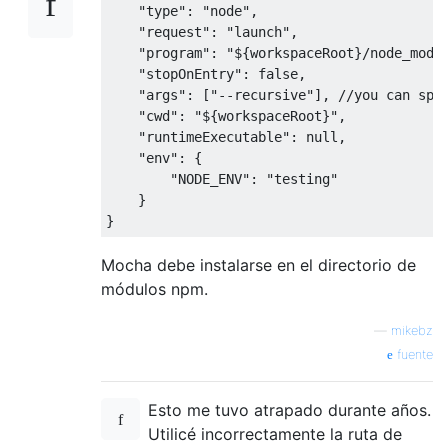
"type"
:
"node"
,
"request"
:
"launch"
,
"program"
:
"${workspaceRoot}/node_modu
"stopOnEntry"
:
false
,
"args"
:
[
"--recursive"
],
//you can spe
"cwd"
:
"${workspaceRoot}"
,
"runtimeExecutable"
:
null
,
"env"
:
{
"NODE_ENV"
:
"testing"
}
}
Mocha debe instalarse en el directorio de
módulos npm.
—
mikebz
fuente
Esto me tuvo atrapado durante años.
Utilicé incorrectamente la ruta de