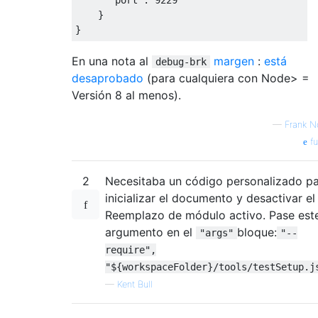
"port"
:
9229
}
}
En una nota al
margen
:
está
debug-brk
desaprobado
(para cualquiera con Node> =
Versión 8 al menos).
—
Frank N
fu
2
Necesitaba un código personalizado p
inicializar el documento y desactivar el
Reemplazo de módulo activo. Pase est
argumento en el
bloque:
"args"
"--
require",
"${workspaceFolder}/tools/testSetup.j
—
Kent Bull