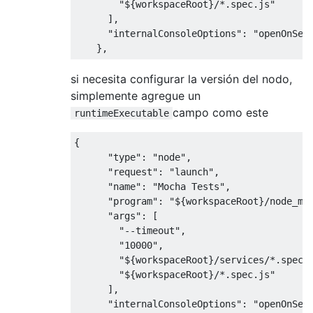
"${workspaceRoot}/*.spec.js"
],
"internalConsoleOptions"
:
"openOnSes
},
si necesita configurar la versión del nodo,
simplemente agregue un
campo como este
runtimeExecutable
{
"type"
:
"node"
,
"request"
:
"launch"
,
"name"
:
"Mocha Tests"
,
"program"
:
"${workspaceRoot}/node_mo
"args"
:
[
"--timeout"
,
"10000"
,
"${workspaceRoot}/services/*.spec.
"${workspaceRoot}/*.spec.js"
],
"internalConsoleOptions"
:
"openOnSes