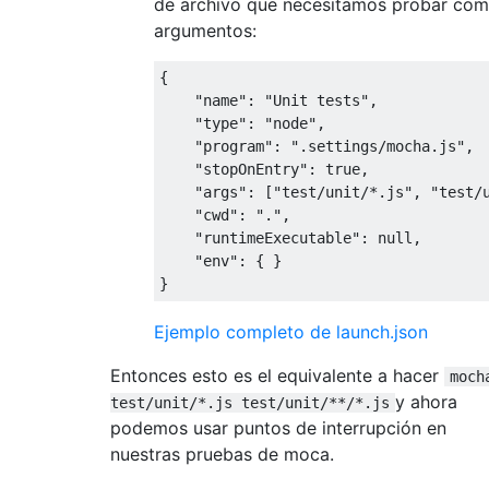
de archivo que necesitamos probar co
argumentos:
{
"name"
:
"Unit tests"
,
"type"
:
"node"
,
"program"
:
".settings/mocha.js"
,
"stopOnEntry"
:
true
,
"args"
:
[
"test/unit/*.js"
,
"test/
"cwd"
:
"."
,
"runtimeExecutable"
:
null
,
"env"
:
{
}
}
Ejemplo completo de launch.json
Entonces esto es el equivalente a hacer
moch
y ahora
test/unit/*.js test/unit/**/*.js
podemos usar puntos de interrupción en
nuestras pruebas de moca.