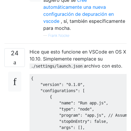
sugiero que se
cree
automáticamente una nueva
configuración de depuración en
vscode
, sí, también específicamente
para mocha.
—
Frank Nocke
Hice que esto funcione en VSCode en OS X
24
10.10. Simplemente reemplace su
archivo con esto.
./settings/launch.json
{
"version"
:
"0.1.0"
,
"configurations"
:
[
{
"name"
:
"Run app.js"
,
"type"
:
"node"
,
"program"
:
"app.js"
,
// Assumi
"stopOnEntry"
:
false
,
"args"
:
[],