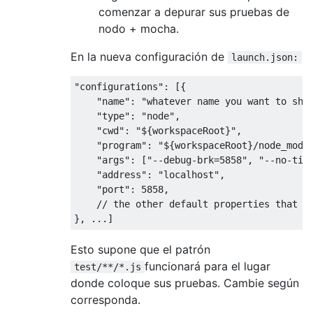
comenzar a depurar sus pruebas de
nodo + mocha.
En la nueva configuración de
launch.json:
"configurations"
:
[{
"name"
:
"whatever name you want to sho
"type"
:
"node"
,
"cwd"
:
"${workspaceRoot}"
,
"program"
:
"${workspaceRoot}/node_modu
"args"
:
[
"--debug-brk=5858"
,
"--no-tim
"address"
:
"localhost"
,
"port"
:
5858
,
// the other default properties that a
},
...]
Esto supone que el patrón
funcionará para el lugar
test/**/*.js
donde coloque sus pruebas. Cambie según
corresponda.