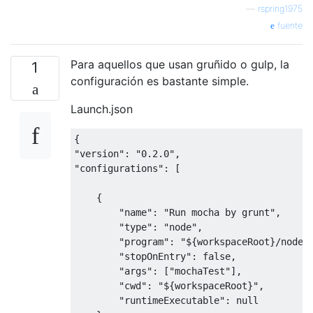
—
rspring1975
fuente
Para aquellos que usan gruñido o gulp, la
1
configuración es bastante simple.
Launch.json
{
"version"
:
"0.2.0"
,
"configurations"
:
[
{
"name"
:
"Run mocha by grunt"
,
"type"
:
"node"
,
"program"
:
"${workspaceRoot}/node_
"stopOnEntry"
:
false
,
"args"
:
[
"mochaTest"
],
"cwd"
:
"${workspaceRoot}"
,
"runtimeExecutable"
:
null