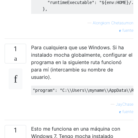
"runtimeExecutable"
:
"${env:HOME}/.n
},
—
Alongkorn Chetasumon
fuente
Para cualquiera que use Windows. Si ha
1
instalado mocha globalmente, configurar el
programa en la siguiente ruta funcionó
para mí (intercambie su nombre de
usuario).
"program"
:
"C:\\Users\\myname\\AppData\\Ro
—
JayChase
fuente
Esto me funciona en una máquina con
1
Windows 7. Tengo mocha instalado