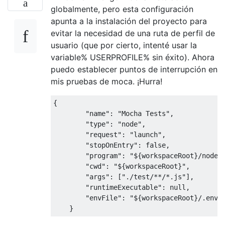
globalmente, pero esta configuración
apunta a la instalación del proyecto para
evitar la necesidad de una ruta de perfil de
usuario (que por cierto, intenté usar la
variable% USERPROFILE% sin éxito). Ahora
puedo establecer puntos de interrupción en
mis pruebas de moca. ¡Hurra!
{
"name"
:
"Mocha Tests"
,
"type"
:
"node"
,
"request"
:
"launch"
,
"stopOnEntry"
:
false
,
"program"
:
"${workspaceRoot}/node_
"cwd"
:
"${workspaceRoot}"
,
"args"
:
[
"./test/**/*.js"
],
"runtimeExecutable"
:
null
,
"envFile"
:
"${workspaceRoot}/.env"
}