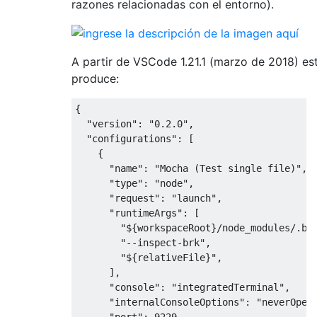
razones relacionadas con el entorno).
A partir de VSCode 1.21.1 (marzo de 2018) es
produce:
{
"version"
:
"0.2.0"
,
"configurations"
:
[
{
"name"
:
"Mocha (Test single file)"
,
"type"
:
"node"
,
"request"
:
"launch"
,
"runtimeArgs"
:
[
"${workspaceRoot}/node_modules/.bi
"--inspect-brk"
,
"${relativeFile}"
,
],
"console"
:
"integratedTerminal"
,
"internalConsoleOptions"
:
"neverOpen