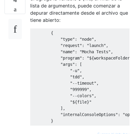
lista de argumentos, puede comenzar a
depurar directamente desde el archivo que
tiene abierto:
{
"type"
:
"node"
,
"request"
:
"launch"
,
"name"
:
"Mocha Tests"
,
"program"
:
"${workspaceFolder}
"args"
:
[
"-u"
,
"tdd"
,
"--timeout"
,
"999999"
,
"--colors"
,
"${file}"
],
"internalConsoleOptions"
:
"ope
}