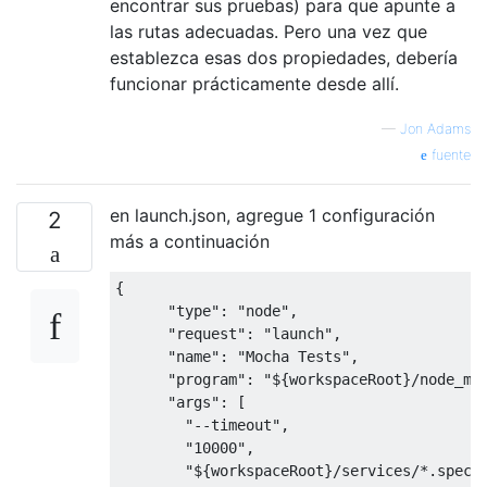
encontrar sus pruebas) para que apunte a
las rutas adecuadas. Pero una vez que
establezca esas dos propiedades, debería
funcionar prácticamente desde allí.
—
Jon Adams
fuente
en launch.json, agregue 1 configuración
2
más a continuación
{
"type"
:
"node"
,
"request"
:
"launch"
,
"name"
:
"Mocha Tests"
,
"program"
:
"${workspaceRoot}/node_mo
"args"
:
[
"--timeout"
,
"10000"
,
"${workspaceRoot}/services/*.spec.