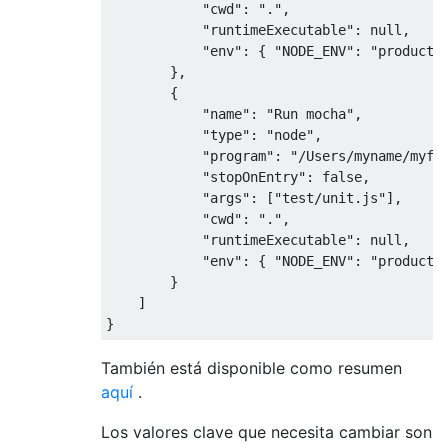
"cwd"
:
"."
,
"runtimeExecutable"
:
null
,
"env"
:
{
"NODE_ENV"
:
"producti
},
{
"name"
:
"Run mocha"
,
"type"
:
"node"
,
"program"
:
"/Users/myname/myfo
"stopOnEntry"
:
false
,
"args"
:
[
"test/unit.js"
],
"cwd"
:
"."
,
"runtimeExecutable"
:
null
,
"env"
:
{
"NODE_ENV"
:
"producti
}
]
}
También está disponible como resumen
aquí
.
Los valores clave que necesita cambiar son