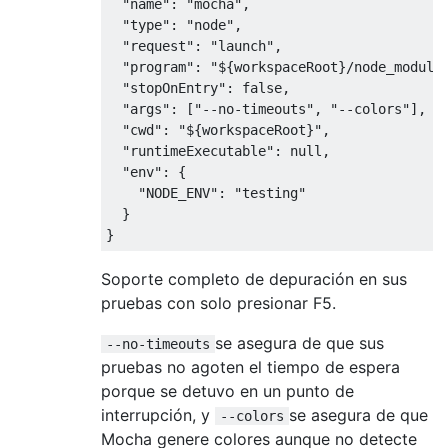
"name"
:
"mocha"
,
"type"
:
"node"
,
"request"
:
"launch"
,
"program"
:
"${workspaceRoot}/node_module
"stopOnEntry"
:
false
,
"args"
:
[
"--no-timeouts"
,
"--colors"
],
/
"cwd"
:
"${workspaceRoot}"
,
"runtimeExecutable"
:
null
,
"env"
:
{
"NODE_ENV"
:
"testing"
}
}
Soporte completo de depuración en sus
pruebas con solo presionar F5.
se asegura de que sus
--no-timeouts
pruebas no agoten el tiempo de espera
porque se detuvo en un punto de
interrupción, y
se asegura de que
--colors
Mocha genere colores aunque no detecte