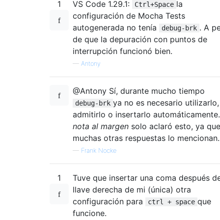
1
VS Code 1.29.1:
la
Ctrl+Space
configuración de Mocha Tests
autogenerada no tenía
. A p
debug-brk
de que la depuración con puntos de
interrupción funcionó bien.
—
Antony
@Antony Sí, durante mucho tiempo
ya no es necesario utilizarlo,
debug-brk
admitirlo o insertarlo automáticamente.
nota al margen
solo aclaró esto, ya qu
muchas otras respuestas lo mencionan.
—
Frank Nocke
1
Tuve que insertar una coma después de
llave derecha de mi (única) otra
configuración para
que
ctrl + space
funcione.