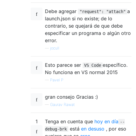
Debe agregar
a
"request": "attach"
launch.json si no existe; de ​​lo
contrario, se quejará de que debe
especificar un programa o algún otro
error.
—
jocull
Esto parece ser
específico.
VS Code
No funciona en VS normal 2015
—
Pavel P
gran consejo Gracias :)
—
Gaurav Rawat
1
Tenga en cuenta que
hoy en día
--
está
en desuso
, por eso
debug-brk