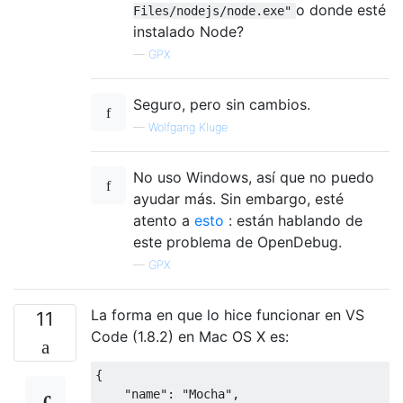
o donde esté
Files/nodejs/node.exe"
instalado Node?
—
GPX
Seguro, pero sin cambios.
—
Wolfgang Kluge
No uso Windows, así que no puedo
ayudar más. Sin embargo, esté
atento a
esto
: están hablando de
este problema de OpenDebug.
—
GPX
La forma en que lo hice funcionar en VS
11
Code (1.8.2) en Mac OS X es:
{
"name"
:
"Mocha"
,