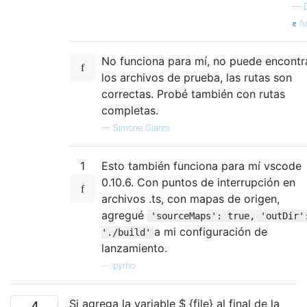
—
fu
No funciona para mí, no puede encontr
los archivos de prueba, las rutas son
correctas. Probé también con rutas
completas.
—
Simone Gianni
1
Esto también funciona para mí vscode
0.10.6. Con puntos de interrupción en
archivos .ts, con mapas de origen,
agregué
'sourceMaps': true, 'outDir'
a mi configuración de
'./build'
lanzamiento.
—
pyrho
Si agrega la variable $ {file} al final de la
4