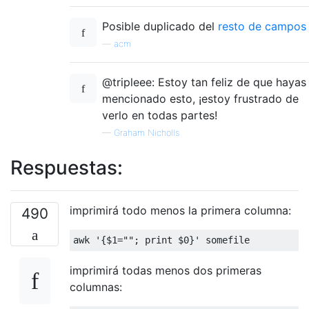
Posible duplicado del
resto de campos
—
acm
@tripleee: Estoy tan feliz de que hayas
mencionado esto, ¡estoy frustrado de
verlo en todas partes!
—
Graham Nicholls
Respuestas:
imprimirá todo menos la primera columna:
490
awk 
'{$1=""; print $0}'
 somefile
imprimirá todas menos dos primeras
columnas: