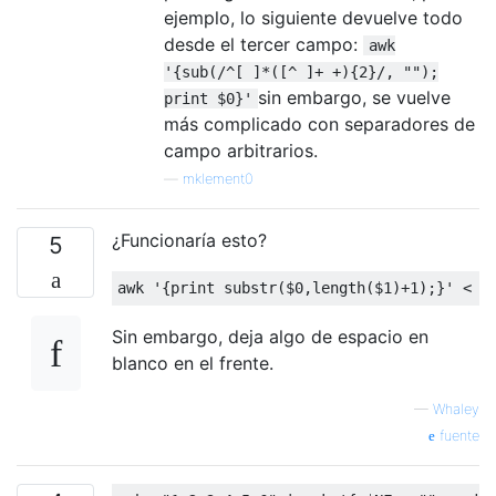
ejemplo, lo siguiente devuelve todo
desde el tercer campo:
awk
'{sub(/^[ ]*([^ ]+ +){2}/, "");
sin embargo, se vuelve
print $0}'
más complicado con separadores de
campo arbitrarios.
—
mklement0
¿Funcionaría esto?
5
awk 
'{print substr($0,length($1)+1);}'
<
 f
Sin embargo, deja algo de espacio en
blanco en el frente.
—
Whaley
fuente