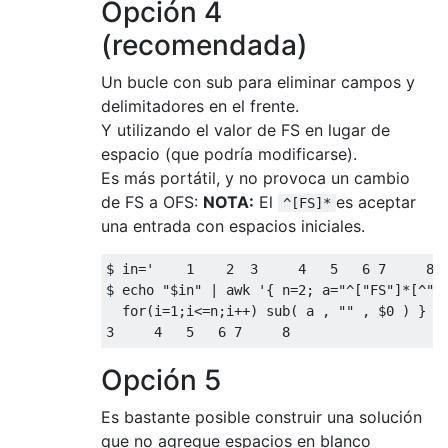
Opción 4
(recomendada)
Un bucle con sub para eliminar campos y
delimitadores en el frente.
Y utilizando el valor de FS en lugar de
espacio (que podría modificarse).
Es más portátil, y no provoca un cambio
de FS a OFS:
NOTA:
El
es aceptar
^[FS]*
una entrada con espacios iniciales.
$ 
in
=
'    1    2  3     4   5   6 7     8 
$ echo 
"$in"
|
 awk 
'{ n=2; a="^["FS"]*[^"FS
  for(i=1;i<=n;i++) sub( a , "" , $0 ) } 1
3
4
5
6
7
8
Opción 5
Es bastante posible construir una solución
que no agregue espacios en blanco