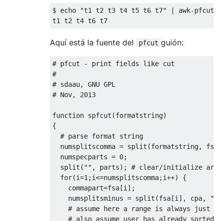
$ echo 
"t1 t2 t3 t4 t5 t6 t7"
|
 awk
-
pfcut 
t1 t2 t4 t6 t7
Aquí está la fuente del
guión:
pfcut
# pfcut - print fields like cut
#
# sdaau, GNU GPL
# Nov, 2013
function
 spfcut
(
formatstring
)
{
# parse format string
  numsplitscomma 
=
 split
(
formatstring
,
 fsa
  numspecparts 
=
0
;
  split
(
""
,
 parts
);
# clear/initialize arr
for
(
i
=
1
;
i
<=
numsplitscomma
;
i
++)
{
    commapart
=
fsa
[
i
];
    numsplitsminus 
=
 split
(
fsa
[
i
],
 cpa
,
"-
# assume here a range is always just t
# also assume user has already sorted 