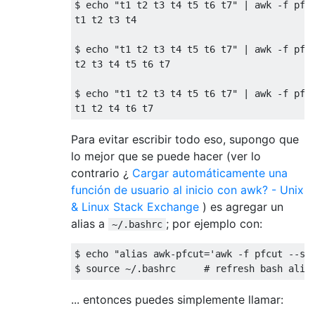
$ echo 
"t1 t2 t3 t4 t5 t6 t7"
|
 awk 
-
f pfc
t1 t2 t3 t4

$ echo 
"t1 t2 t3 t4 t5 t6 t7"
|
 awk 
-
f pfc
t2 t3 t4 t5 t6 t7

$ echo 
"t1 t2 t3 t4 t5 t6 t7"
|
 awk 
-
f pfc
t1 t2 t4 t6 t7
Para evitar escribir todo eso, supongo que
lo mejor que se puede hacer (ver lo
contrario ¿
Cargar automáticamente una
función de usuario al inicio con awk? - Unix
& Linux Stack Exchange
) es agregar un
alias a
; por ejemplo con:
~/.bashrc
$ echo 
"alias awk-pfcut='awk -f pfcut --so
$ source 
~/.
bashrc     
# refresh bash alia
... entonces puedes simplemente llamar: