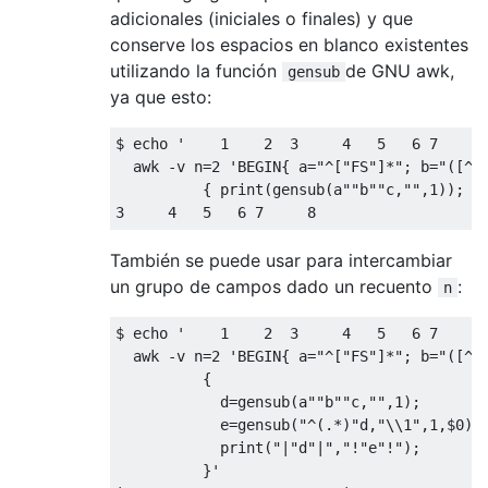
adicionales (iniciales o finales) y que
conserve los espacios en blanco existentes
utilizando la función
de GNU awk,
gensub
ya que esto:
$ echo 
'    1    2  3     4   5   6 7     
  awk 
-
v n
=
2
'BEGIN{ a="^["FS"]*"; b="([^"F
          { print(gensub(a""b""c,"",1)); }
3
4
5
6
7
8
También se puede usar para intercambiar
un grupo de campos dado un recuento
:
n
$ echo 
'    1    2  3     4   5   6 7     
  awk 
-
v n
=
2
'BEGIN{ a="^["FS"]*"; b="([^"F
          {

            d=gensub(a""b""c,"",1);

            e=gensub("^(.*)"d,"\\1",1,$0);

            print("|"d"|","!"e"!");

          }'