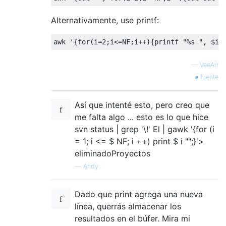
Alternativamente, use printf:
awk 
'{for(i=2;i<=NF;i++){printf "%s ", $i}
—
VeeArr
fuente
Así que intenté esto, pero creo que
me falta algo ... esto es lo que hice
svn status | grep '\!' El | gawk '{for (i
= 1; i <= $ NF; i ++) print $ i "";}'>
eliminadoProyectos
—
Andy
Dado que print agrega una nueva
línea, querrás almacenar los
resultados en el búfer. Mira mi