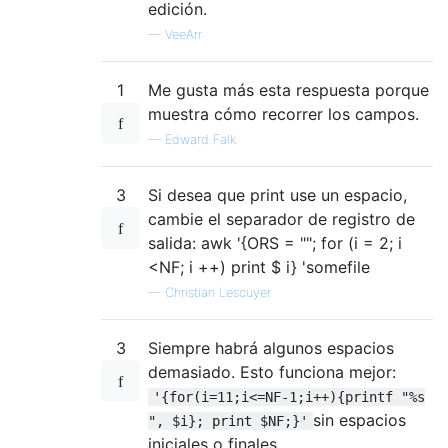
edición.
—
VeeArr
1
Me gusta más esta respuesta porque
muestra cómo recorrer los campos.
—
Edward Falk
3
Si desea que print use un espacio,
cambie el separador de registro de
salida: awk '{ORS = ""; for (i = 2; i
<NF; i ++) print $ i} 'somefile
—
Christian Lescuyer
3
Siempre habrá algunos espacios
demasiado. Esto funciona mejor:
'{for(i=11;i<=NF-1;i++){printf "%s
sin espacios
", $i}; print $NF;}'
iniciales o finales.