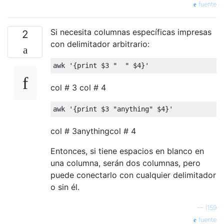
fuente
Si necesita columnas específicas impresas
2
con delimitador arbitrario:
awk 
'{print $3 "  " $4}'
col # 3 col # 4
awk 
'{print $3 "anything" $4}'
col # 3anythingcol # 4
Entonces, si tiene espacios en blanco en
una columna, serán dos columnas, pero
puede conectarlo con cualquier delimitador
o sin él.
—
I159
fuente