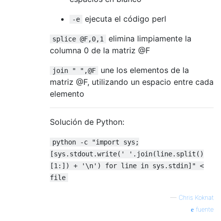
ejecuta el código perl
-e
elimina limpiamente la
splice @F,0,1
columna 0 de la matriz @F
une los elementos de la
join " ",@F
matriz @F, utilizando un espacio entre cada
elemento
Solución de Python:
python -c "import sys;
[sys.stdout.write(' '.join(line.split()
[1:]) + '\n') for line in sys.stdin]" <
file
—
Chris Koknat
fuente