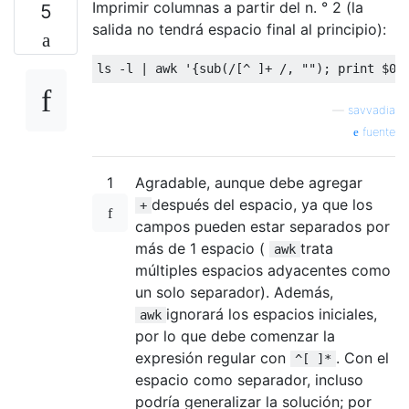
Imprimir columnas a partir del n. ° 2 (la
5
salida no tendrá espacio final al principio):
ls 
-
l 
|
 awk 
'{sub(/[^ ]+ /, ""); print $0}
—
savvadia
fuente
1
Agradable, aunque debe agregar
después del espacio, ya que los
+
campos pueden estar separados por
más de 1 espacio (
trata
awk
múltiples espacios adyacentes como
un solo separador). Además,
ignorará los espacios iniciales,
awk
por lo que debe comenzar la
expresión regular con
. Con el
^[ ]*
espacio como separador, incluso
podría generalizar la solución; por