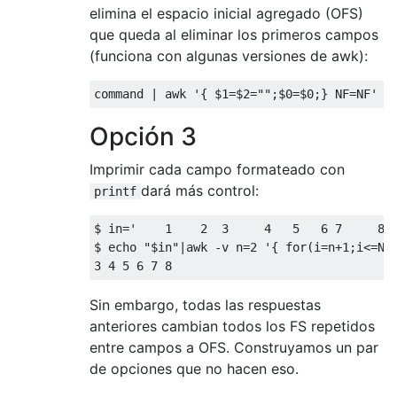
elimina el espacio inicial agregado (OFS)
que queda al eliminar los primeros campos
(funciona con algunas versiones de awk):
command 
|
 awk 
'{ $1=$2="";$0=$0;} NF=NF'
Opción 3
Imprimir cada campo formateado con
dará más control:
printf
$ 
in
=
'    1    2  3     4   5   6 7     8 
$ echo 
"$in"
|
awk 
-
v n
=
2
'{ for(i=n+1;i<=NF
3
4
5
6
7
8
Sin embargo, todas las respuestas
anteriores cambian todos los FS repetidos
entre campos a OFS. Construyamos un par
de opciones que no hacen eso.