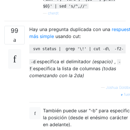
$0}' | sed 's/^,//'
—
cherdt
Hay una pregunta duplicada con una
respues
99
más simple
usando cut:
 svn status 
|
  grep 
'\!'
|
 cut 
-
d\  
-
f2
-
especifica el delimitador
(espacio)
,
-d
-
especifica la lista de columnas
(todas
f
comenzando con la 2da)
—
Joshua Goldb
fue
También puede usar "-b" para especific
la posición (desde el enésimo carácter
en adelante).