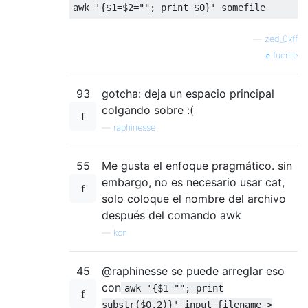
awk 
'{$1=$2=""; print $0}'
 somefile
—
zed_0xff
fuente
93
gotcha: deja un espacio principal
colgando sobre :(
—
raphinesse
55
Me gusta el enfoque pragmático. sin
embargo, no es necesario usar cat,
solo coloque el nombre del archivo
después del comando awk
—
kon
45
@raphinesse se puede arreglar eso
con
awk '{$1=""; print
substr($0,2)}' input_filename >