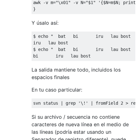
awk 
-
v m
=
"\x01"
-
v N
=
"$1"
'{$N=m$N; print 
}
Y úsalo así:
$ echo 
"  bat   bi       iru   lau bost   
iru   lau bost   

$ echo 
"  bat   bi       iru   lau bost   
bi       iru   lau bost 
La salida mantiene todo, incluidos los
espacios finales
En tu caso particular:
svn status 
|
 grep 
'\!'
|
 fromField 
2
>
 rem
Si su archivo / secuencia no contiene
caracteres de nueva línea en el medio de
las líneas (podría estar usando un
Separador de registro diferente), puede