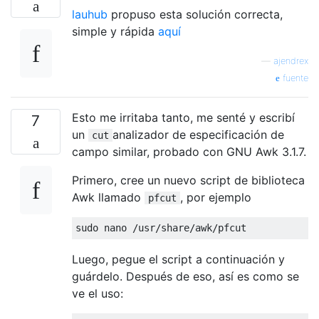
lauhub
propuso esta solución correcta,
simple y rápida
aquí
—
ajendrex
fuente
Esto me irritaba tanto, me senté y escribí
7
un
analizador de especificación de
cut
campo similar, probado con GNU Awk 3.1.7.
Primero, cree un nuevo script de biblioteca
Awk llamado
, por ejemplo
pfcut
sudo nano 
/
usr
/
share
/
awk
/
pfcut
Luego, pegue el script a continuación y
guárdelo. Después de eso, así es como se
ve el uso: