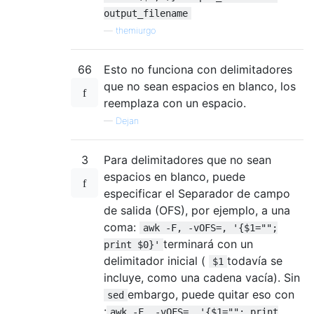
output_filename
—
themiurgo
66
Esto no funciona con delimitadores
que no sean espacios en blanco, los
reemplaza con un espacio.
—
Dejan
3
Para delimitadores que no sean
espacios en blanco, puede
especificar el Separador de campo
de salida (OFS), por ejemplo, a una
coma:
awk -F, -vOFS=, '{$1="";
terminará con un
print $0}'
delimitador inicial (
todavía se
$1
incluye, como una cadena vacía). Sin
embargo, puede quitar eso con
sed
:
awk -F, -vOFS=, '{$1=""; print