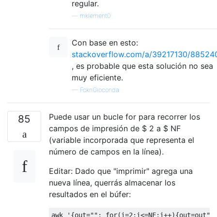
regular.
—
mklement0
Con base en esto:
stackoverflow.com/a/39217130/88524
, es probable que esta solución no sea
muy eficiente.
—
FcknGioconda
Puede usar un bucle for para recorrer los
85
campos de impresión de $ 2 a $ NF
(variable incorporada que representa el
número de campos en la línea).
Editar: Dado que "imprimir" agrega una
nueva línea, querrás almacenar los
resultados en el búfer:
awk 
'{out=""; for(i=2;i<=NF;i++){out=out" 