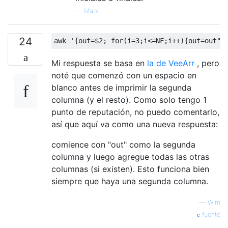
—
Marki
24
awk 
'{out=$2; for(i=3;i<=NF;i++){out=out" 
Mi respuesta se basa en
la de VeeArr
, pero
noté que comenzó con un espacio en
blanco antes de imprimir la segunda
columna (y el resto). Como solo tengo 1
punto de reputación, no puedo comentarlo,
así que aquí va como una nueva respuesta:
comience con "out" como la segunda
columna y luego agregue todas las otras
columnas (si existen). Esto funciona bien
siempre que haya una segunda columna.
—
Wim
fuente