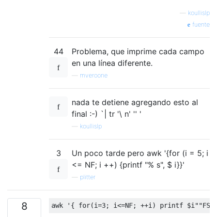
—
koullislp
fuente
44
Problema, que imprime cada campo
en una línea diferente.
—
mveroone
nada te detiene agregando esto al
final :-) `| tr '\ n' '' '
—
koullislp
3
Un poco tarde pero awk '{for (i = 5; i
<= NF; i ++) {printf "% s", $ i}}'
—
plitter
8
awk 
'{ for(i=3; i<=NF; ++i) printf $i""FS;