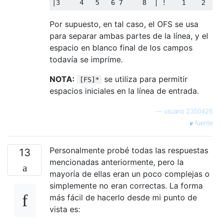
|
3
4
5
6
7
8
|
!
1
2
!
Por supuesto, en tal caso, el OFS se usa
para separar ambas partes de la línea, y el
espacio en blanco final de los campos
todavía se imprime.
NOTA:
se utiliza para permitir
[FS]*
espacios iniciales en la línea de entrada.
—
usuario 2350426
fuente
Personalmente probé todas las respuestas
13
mencionadas anteriormente, pero la
mayoría de ellas eran un poco complejas o
simplemente no eran correctas. La forma
más fácil de hacerlo desde mi punto de
vista es: