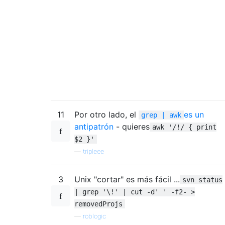
11
Por otro lado, el
es un
grep | awk
antipatrón
- quieres
awk '/!/ { print
$2 }'
—
tripleee
3
Unix "cortar" es más fácil ...
svn status
| grep '\!' | cut -d' ' -f2- >
removedProjs
—
roblogic