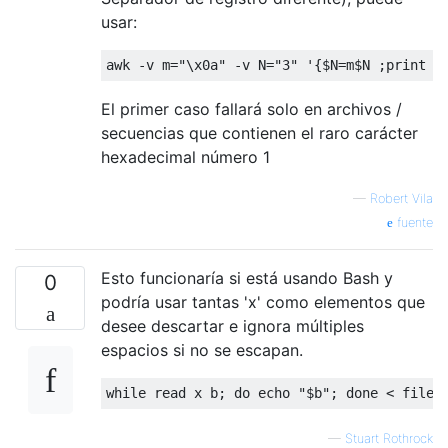
usar:
awk 
-
v m
=
"\x0a"
-
v N
=
"3"
'{$N=m$N ;print s
El primer caso fallará solo en archivos /
secuencias que contienen el raro carácter
hexadecimal número 1
—
Robert Vila
fuente
Esto funcionaría si está usando Bash y
0
podría usar tantas 'x' como elementos que
desee descartar e ignora múltiples
espacios si no se escapan.
while
 read x b
;
do
 echo 
"$b"
;
done
<
 filen
—
Stuart Rothrock