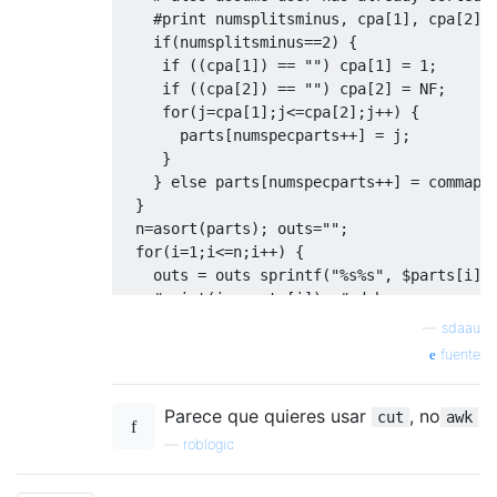
#print numsplitsminus, cpa[1], cpa[2];
if
(
numsplitsminus
==
2
)
{
if
((
cpa
[
1
])
==
""
)
 cpa
[
1
]
=
1
;
if
((
cpa
[
2
])
==
""
)
 cpa
[
2
]
=
 NF
;
for
(
j
=
cpa
[
1
];
j
<=
cpa
[
2
];
j
++)
{
       parts
[
numspecparts
++]
=
 j
;
}
}
else
 parts
[
numspecparts
++]
=
 commapa
}
  n
=
asort
(
parts
);
 outs
=
""
;
for
(
i
=
1
;
i
<=
n
;
i
++)
{
    outs 
=
 outs sprintf
(
"%s%s"
,
 $parts
[
i
],
#print(i, parts[i]); # debug
}
—
sdaau
return
 outs
;
fuente
}
Parece que quieres usar
, no
function
 pfcut
(
formatstring
)
{
cut
awk
print
 spfcut
(
formatstring
);
—
roblogic
}