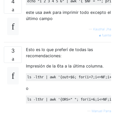
4
echo 
"1 2 3 4 5 6"
|
 awk 
'{ $NF = ""; prin
este usa awk para imprimir todo excepto el
último campo
—
Kaushal Jha
fuente
Esto es lo que preferí de todas las
3
recomendaciones:
Impresión de la 6ta a la última columna.
ls 
-
lthr 
|
 awk 
'{out=$6; for(i=7;i<=NF;i++
o
ls 
-
lthr 
|
 awk 
'{ORS=" "; for(i=6;i<=NF;i+
—
Manuel Parra