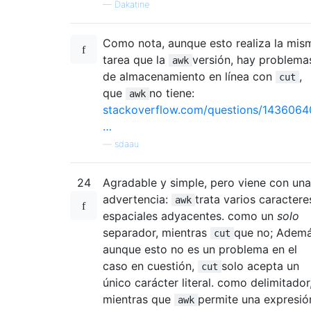
—
Dakatine
Como nota, aunque esto realiza la mis
tarea que la
versión, hay problema
awk
de almacenamiento en línea con
,
cut
que
no tiene:
awk
stackoverflow.com/questions/1436064
…
—
sdaau
24
Agradable y simple, pero viene con una
advertencia:
trata varios caractere
awk
espaciales adyacentes. como un
solo
separador, mientras
que no; Ademá
cut
aunque esto no es un problema en el
caso en cuestión,
solo acepta un
cut
único carácter literal. como delimitador
mientras que
permite una expresió
awk