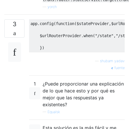
—
yorch
3
app
.
config
(
function
(
$stateProvider
,
$urlRou
    $urlRouterProvider
.
when
(
"/state"
,
"/sta
})
—
shubam yadav
fuente
1
¿Puede proporcionar una explicación
de lo que hace esto y por qué es
mejor que las respuestas ya
existentes?
—
Equalsk
Esta solución es la más fácil y me