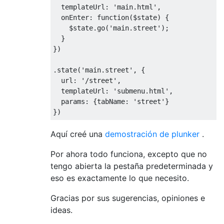
  templateUrl
:
'main.html'
,
  onEnter
:
function
(
$state
)
{
    $state
.
go
(
'main.street'
);
}
})
.
state
(
'main.street'
,
{
  url
:
'/street'
,
  templateUrl
:
'submenu.html'
,
  params
:
{
tabName
:
'street'
}
})
Aquí creé una
demostración de plunker
.
Por ahora todo funciona, excepto que no
tengo abierta la pestaña predeterminada y
eso es exactamente lo que necesito.
Gracias por sus sugerencias, opiniones e
ideas.