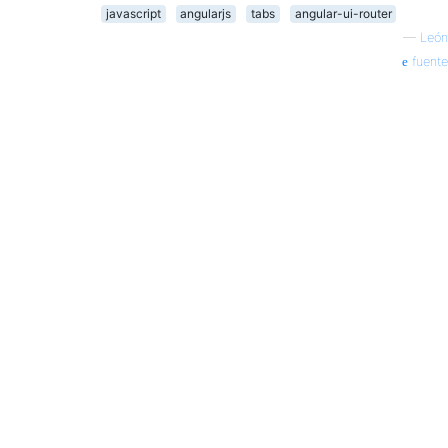
javascript
angularjs
tabs
angular-ui-router
—
León
fuente