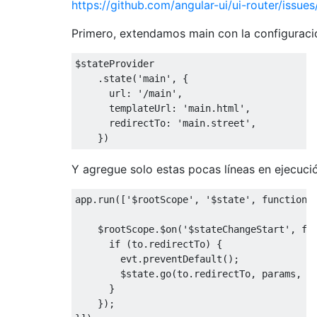
https://github.com/angular-ui/ui-router/iss
Primero, extendamos main con la configuració
$stateProvider

.
state
(
'main'
,
{
      url
:
'/main'
,
      templateUrl
:
'main.html'
,
      redirectTo
:
'main.street'
,
})
Y agregue solo estas pocas líneas en ejecuci
app
.
run
([
'$rootScope'
,
'$state'
,
function
(
    $rootScope
.
$on
(
'$stateChangeStart'
,
fu
if
(
to
.
redirectTo
)
{
        evt
.
preventDefault
();
        $state
.
go
(
to
.
redirectTo
,
 params
,
{
}
});