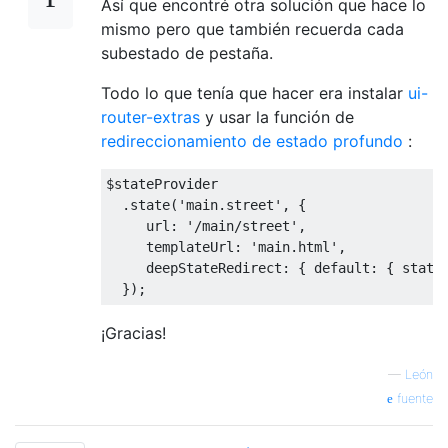
Así que encontré otra solución que hace lo
mismo pero que también recuerda cada
subestado de pestaña.
Todo lo que tenía que hacer era instalar
ui-
router-extras
y usar la función de
redireccionamiento de estado profundo
:
$stateProvider

.
state
(
'main.street'
,
{
     url
:
'/main/street'
,
     templateUrl
:
'main.html'
,
     deepStateRedirect
:
{
default
:
{
 state
});
¡Gracias!
—
León
fuente