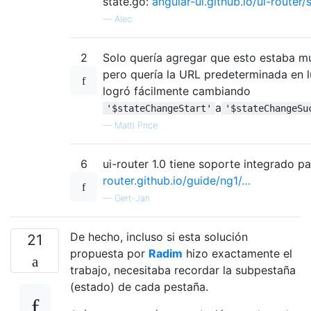
state.go:
angular-ui.github.io/ui-router/si
—
Alec
2
Solo quería agregar que esto estaba mu
pero quería la URL predeterminada en l
logró fácilmente cambiando
a
'$stateChangeStart'
'$stateChangeSu
—
Matti Price
6
ui-router 1.0 tiene soporte integrado p
router.github.io/guide/ng1/…
—
Gert-Jan
De hecho, incluso si esta solución
21
propuesta por
Radim
hizo exactamente el
trabajo, necesitaba recordar la subpestaña
(estado) de cada pestaña.