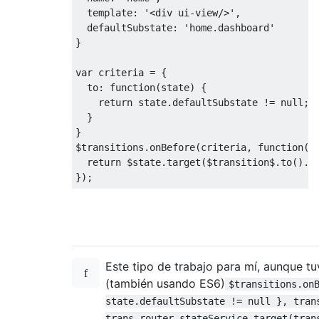
  template
:
'<div ui-view/>'
,
  defaultSubstate
:
'home.dashboard'
}
var
 criteria 
=
{
  to
:
function
(
state
)
{
return
 state
.
defaultSubstate 
!=
null
;
}
}
$transitions
.
onBefore
(
criteria
,
function
(
$
return
 $state
.
target
(
$transition$
.
to
().
d
});
Este tipo de trabajo para mí, aunque t
(también usando ES6)
$transitions.on
state.defaultSubstate != null }, tran
trans.router.stateService.target(tran