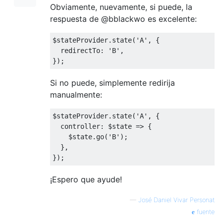
Obviamente, nuevamente, si puede, la
respuesta de @bblackwo es excelente:
$stateProvider
.
state
(
'A'
,
{
  redirectTo
:
'B'
,
});
Si no puede, simplemente redirija
manualmente:
$stateProvider
.
state
(
'A'
,
{
  controller
:
 $state 
=>
{
    $state
.
go
(
'B'
);
},
});
¡Espero que ayude!
—
José Daniel Vivar Personat
fuente