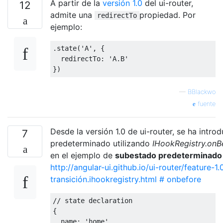
A partir de la
versión 1.0
del ui-router,
12
admite una
propiedad. Por
redirectTo
ejemplo:
.
state
(
'A'
,
{
  redirectTo
:
'A.B'
})
—
BBlackwo
fuente
Desde la versión 1.0 de ui-router, se ha intro
7
predeterminado utilizando
IHookRegistry.onBe
en el ejemplo de
subestado predeterminado
http://angular-ui.github.io/ui-router/feature-1.
transición.ihookregistry.html # onbefore
// state declaration
{
  name
:
'home'
,