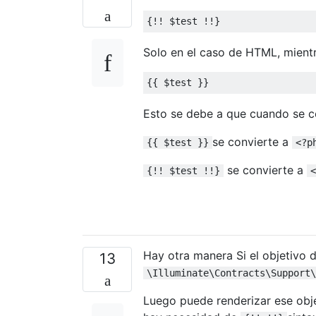
{!!
 $test 
!!}
Solo en el caso de HTML, mientr
{{
 $test 
}}
Esto se debe a que cuando se c
se convierte a
{{ $test }}
<?p
se convierte a
{!! $test !!}
<
Hay otra manera Si el objetivo 
13
\Illuminate\Contracts\Support\
Luego puede renderizar ese obj