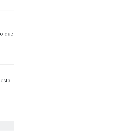
lo que
uesta