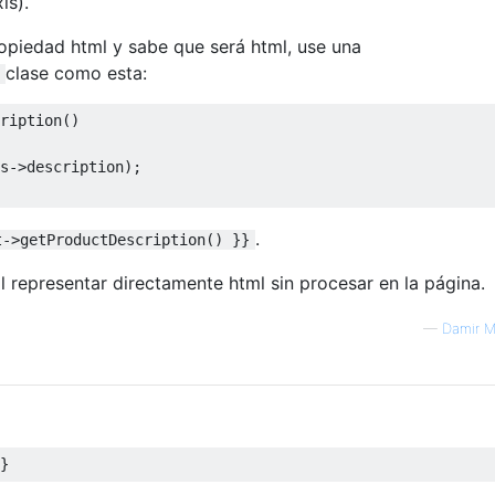
is).
opiedad html y sabe que será html, use una
clase como esta:
cription
()
s
->
description
);
.
t->getProductDescription() }}
l representar directamente html sin procesar en la página.
—
Damir M
}