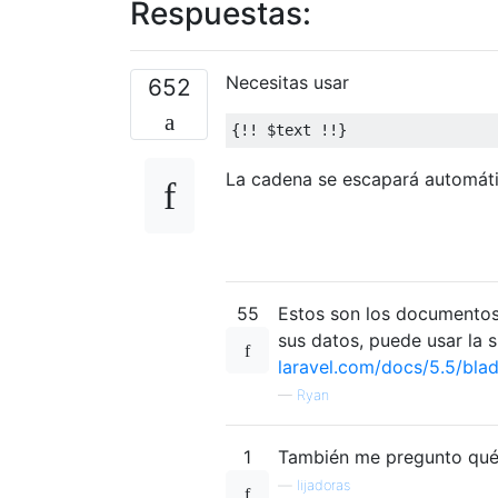
Respuestas:
Necesitas usar
652
{!!
 $text 
!!}
La cadena se escapará automát
55
Estos son los documentos
sus datos, puede usar la s
laravel.com/docs/5.5/bla
—
Ryan
1
También me pregunto qué
—
lijadoras