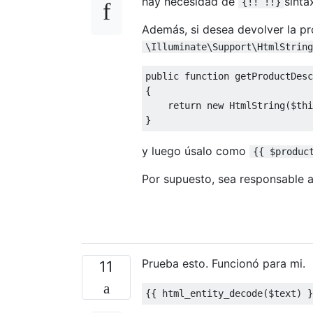
hay necesidad de
sintax
{!! !!}
Además, si desea devolver la pr
\Illuminate\Support\HtmlString
public
function
 getProductDes
{
return
new
HtmlString
(
$thi
}
y luego úsalo como
{{ $produc
Por supuesto, sea responsable a
Prueba esto. Funcionó para mi.
11
{{
 html_entity_decode
(
$text
)
}