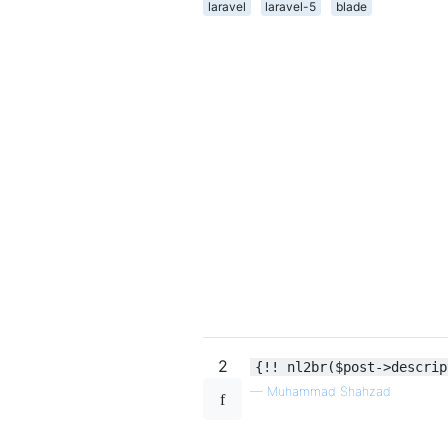
laravel
laravel-5
blade
2
{!! nl2br($post->descrip
—
Muhammad Shahzad