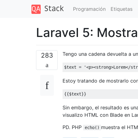
Programación
Etiquetas
Laravel 5: Mostr
Tengo una cadena devuelta a una
283
$text 
=
'<p><strong>Lorem</str
Estoy tratando de mostrarlo con
{{
$text
}}
Sin embargo, el resultado es u
visualizo HTML con Blade en La
PD. PHP
muestra el HTM
echo()