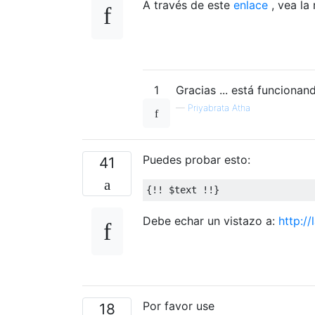
A través de este
enlace
, vea la
1
Gracias ... está funcionand
—
Priyabrata Atha
Puedes probar esto:
41
{!!
 $text 
!!}
Debe echar un vistazo a:
http:/
Por favor use
18