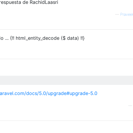
 respuesta de RachidLaasri
—
Pravee
o ... {!! html_entity_decode ($ data) !!}
/laravel.com/docs/5.0/upgrade#upgrade-5.0