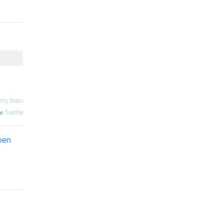
rry bajo
fuente
pen