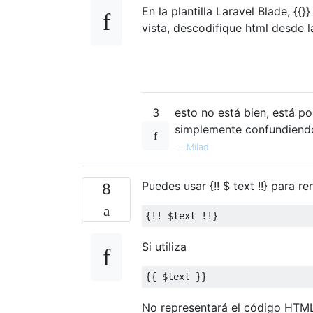
En la plantilla Laravel Blade, {{
vista, descodifique html desde 
3
esto no está bien, está p
simplemente confundiend
—
Milad
Puedes usar {!! $ text !!} para 
8
{!!
 $text 
!!}
Si utiliza
{{
 $text 
}}
No representará el código HTM