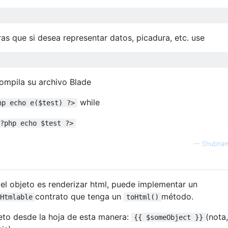
as que si desea representar datos, picadura, etc. use
ompila su archivo Blade
while
hp echo e($test) ?>
?php echo $test ?>
—
Shubham
del objeto es renderizar html, puede implementar un
contrato que tenga un
método.
Htmlable
toHtml()
eto desde la hoja de esta manera:
(nota
{{ $someObject }}