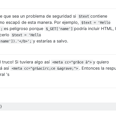
e que sea un problema de seguridad si
contiene
$text
y no escapó de esta manera. Por ejemplo,
$text = 'Hello
es peligroso porque
podría incluir HTML, 
';
$_GET['name']
acerlo
$text = 'Hello
y estarías a salvo.
'name']).'</b>';
 truco! Si tuviera algo así
y quiero
<meta cc="grâce à">
rá así
. Entonces la resp
<meta cc="gr&acirc;ce &agrave;">
al 's
}