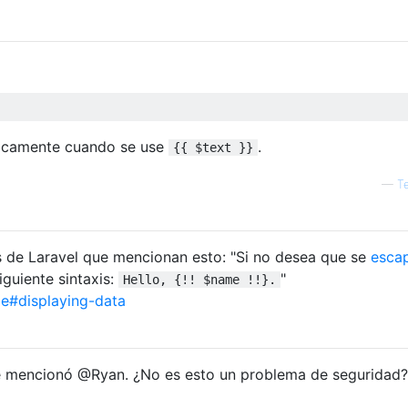
icamente cuando se use
.
{{ $text }}
—
Te
 de Laravel que mencionan esto: "Si no desea que se
esca
iguiente sintaxis:
"
Hello, {!! $name !!}.
de#displaying-data
 mencionó @Ryan. ¿No es esto un problema de seguridad?