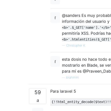
@sanders Es muy probabl
información del usuario 
<b>'.$_GET['name'].'</b>
permitiría XSS. Podrías h
<b>'.htmlentities($_GET[
—
Christopher K.
esta dosis no hace todo el
mostrarlo en Blade, se ve
para mí es @Praveen_Dabr
—
brahimm
Para laravel 5
59
{!!
html_entity_decode
(
$text
)!!