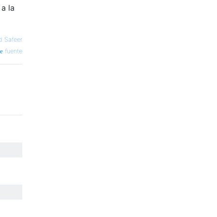
 a la
 Safeer
fuente