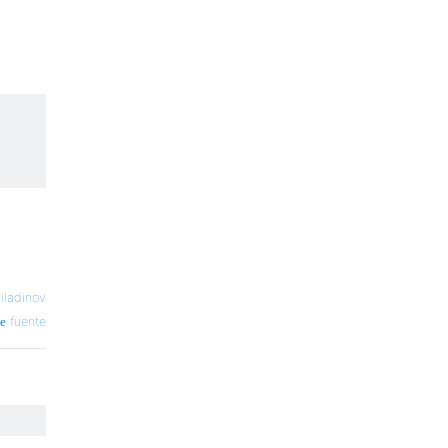
iladinov
fuente