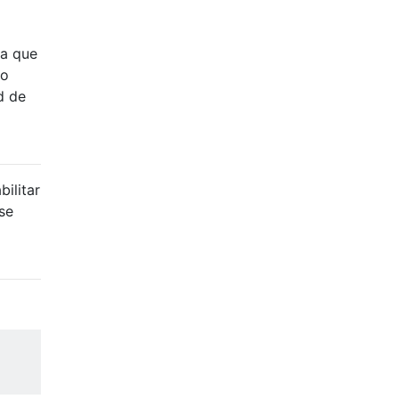
ta que
No
d de
bilitar
se