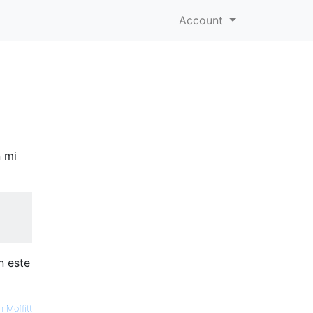
Account
a
n mi
n este
 Moffitt