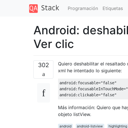
Programación
Etiquetas
Android: deshabili
Ver clic
Quiero deshabilitar el resaltado 
302
xml he intentado lo siguiente:
android
:
focusable
=
"false"
android
:
focusableInTouchMode
=
"
android
:
clickable
=
"false"
Más información: Quiero que hay
objeto listView.
android
android-listview
highlighting