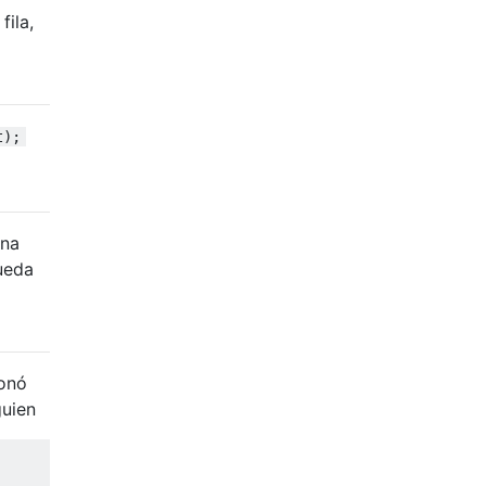
fila,
t);
una
pueda
ionó
guien