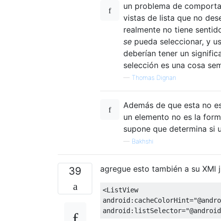
un problema de comportami
vistas de lista que no des
realmente no tiene sentid
se
pueda seleccionar, y u
deberían tener un signific
selección es una cosa sem
—
Thomas Dignan
Además de que esta no es 
un elemento no es la form
supone que determina si 
—
Bakhshi
agregue esto también a su XMl ju
39
<ListView
android:cacheColorHint
=
"@andro
android:listSelector
=
"@android