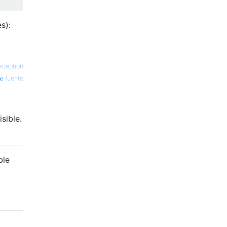
s):
xception
fuente
sible.
ble