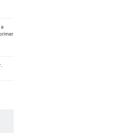
 a
primer
.