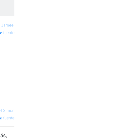
 Jameel
fuente
yl Simon
fuente
ás,