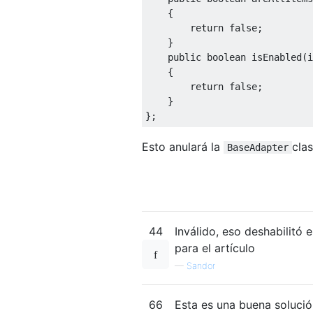
{
return
false
;
}
public
boolean
 isEnabled
(
i
{
return
false
;
}
};
Esto anulará la
cla
BaseAdapter
44
Inválido, eso deshabilitó
para el artículo
—
Sandor
66
Esta es una buena solució