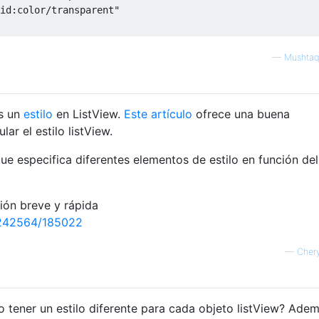
id:color/transparent"
—
Mushtaq
es un
estilo
en ListView.
Este artículo
ofrece una buena
ar el estilo listView.
ue especifica diferentes elementos de estilo en función del
ión breve y rápida
2242564/185022
—
Cher
 tener un estilo diferente para cada objeto listView? Adem