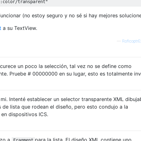
:color/transparent"
uncionar (no estoy seguro y no sé si hay mejores solucione
t
a su TextView.
—
RoflcoptrE
scurece un poco la selección, tal vez no se define como
e. Pruebe # 00000000 en su lugar, esto es totalmente invi
 mi. Intenté establecer un selector transparente XML dibuja
s de lista que rodean el diseño, pero esto condujo a la
en dispositivos ICS.
izo a
para la lista. El diseño XML contiene uno
Fragment