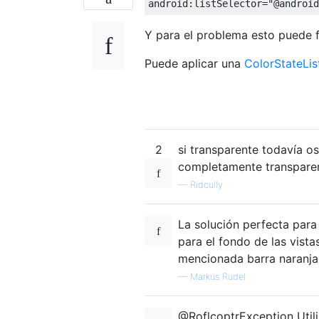
android
:
listSelector
=
"@android
Y para el problema esto puede f
Puede aplicar una
ColorStateLis
2
si transparente todavía o
completamente transparent
—
Ridcully
La solución perfecta para
para el fondo de las vista
mencionada barra naranja 
—
Markus Rudel
@RoflcoptrException Util