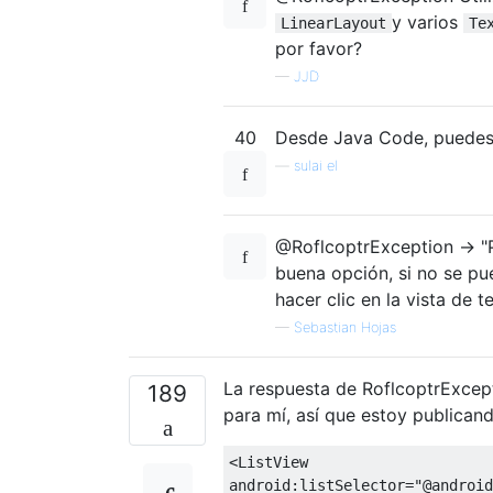
y varios
LinearLayout
Te
por favor?
—
JJD
40
Desde Java Code, puedes
—
sulai el
@RoflcoptrException -> "P
buena opción, si no se pue
hacer clic en la vista de t
—
Sebastian Hojas
La respuesta de RoflcoptrExcept
189
para mí, así que estoy publican
<ListView
android:listSelector
=
"@android