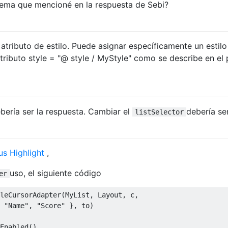
blema que mencioné en la respuesta de Sebi?
 atributo de estilo. Puede asignar específicamente un estilo
tributo style = "@ style / MyStyle" como se describe en el 
ebería ser la respuesta. Cambiar el
debería ser
listSelector
us Highlight
,
uso, el siguiente código
er
leCursorAdapter
(
MyList
,
Layout
,
 c
,
"Name"
,
"Score"
},
 to
)
Enabled
()