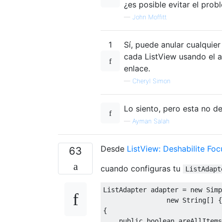
¿es posible evitar el pro
—
John Moffitt
1
Sí, puede anular cualquier
cada ListView usando el a
enlace.
—
Cheryl Simon
Lo siento, pero esta no d
—
Ayman Salah
Desde
ListView: Deshabilite Foc
63
cuando configuras tu
ListAdapt
ListAdapter
 adapter 
=
new
Simp
new
String
[]
{
{
public
boolean
 areAllItems