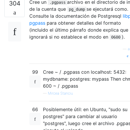
Cree un
archivo en el directorio de in
304
.pgpass
de la cuenta que
se ejecutará como.
pg_dump
Consulte la documentación de Postgresql
lib
pgpass
para obtener detalles del formato
(incluido el último párrafo donde explica que
ignorará si no establece el modo en
).
0600
—
a
99
Cree ~ / .pgpass con localhost: 5432:
mydbname: postgres: mypass Then ch
600 ~ / .pgpass
—
Mircea Stanciu
66
Posiblemente útil: en Ubuntu, "sudo su
postgres" para cambiar al usuario
"postgres", luego cree el archivo .pgpa