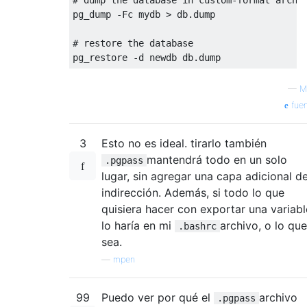
pg_dump 
-
Fc
 mydb 
>
 db
.
dump
# restore the database
pg_restore 
-
d newdb db
.
dump
—
M
fuen
3
Esto no es ideal. tirarlo también
mantendrá todo en un solo
.pgpass
lugar, sin agregar una capa adicional d
indirección. Además, si todo lo que
quisiera hacer con exportar una variabl
lo haría en mi
archivo, o lo que
.bashrc
sea.
—
mpen
99
Puedo ver por qué el
archivo
.pgpass