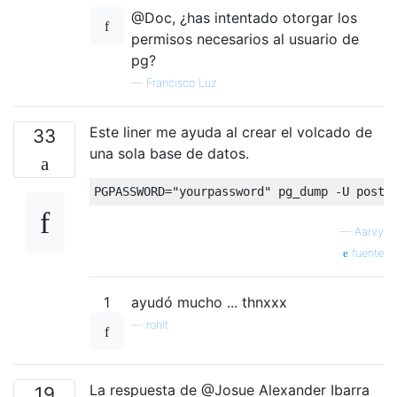
@Doc, ¿has intentado otorgar los
permisos necesarios al usuario de
pg?
—
Francisco Luz
Este liner me ayuda al crear el volcado de
33
una sola base de datos.
PGPASSWORD
=
"yourpassword"
 pg_dump 
-
U postg
—
Aarvy
fuente
1
ayudó mucho ... thnxxx
—
ronit
La respuesta de @Josue Alexander Ibarra
19