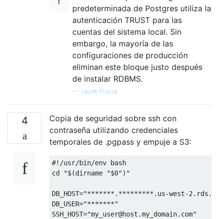
predeterminada de Postgres utiliza la
autenticación TRUST para las
cuentas del sistema local. Sin
embargo, la mayoría de las
configuraciones de producción
eliminan este bloque justo después
de instalar RDBMS.
—
Jacek Prucia
Copia de seguridad sobre ssh con
4
contraseña utilizando credenciales
temporales de .pgpass y empuje a S3:
#!/usr/bin/env bash
cd 
"$(dirname "
$0
")"
DB_HOST
=
"*******.*********.us-west-2.rds.a
DB_USER
=
"*******"
SSH_HOST
=
"my_user@host.my_domain.com"