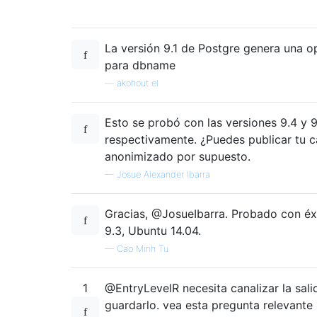
La versión 9.1 de Postgre genera una 
para dbname
—
akohout el
Esto se probó con las versiones 9.4 y 
respectivamente. ¿Puedes publicar tu 
anonimizado por supuesto.
—
Josue Alexander Ibarra
Gracias, @JosueIbarra. Probado con é
9.3, Ubuntu 14.04.
—
Cao Minh Tu
1
@EntryLevelR necesita canalizar la sali
guardarlo. vea esta pregunta relevante