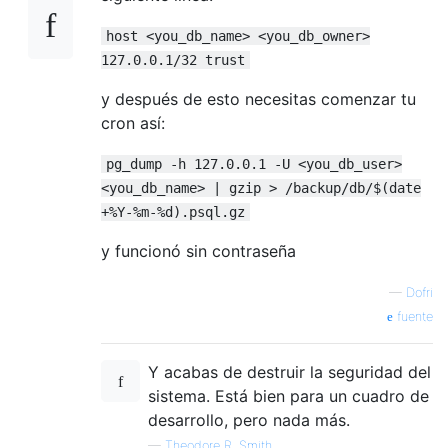
host <you_db_name> <you_db_owner>
127.0.0.1/32 trust
y después de esto necesitas comenzar tu
cron así:
pg_dump -h 127.0.0.1 -U <you_db_user>
<you_db_name> | gzip > /backup/db/$(date
+%Y-%m-%d).psql.gz
y funcionó sin contraseña
—
Dofri
fuente
Y acabas de destruir la seguridad del
sistema. Está bien para un cuadro de
desarrollo, pero nada más.
—
Theodore R. Smith