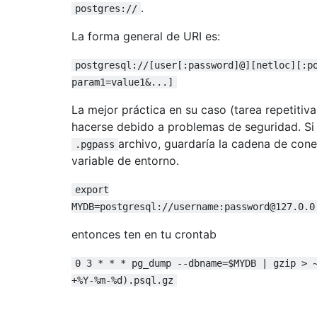
.
postgres://
La forma general de URI es:
postgresql://[user[:password]@][netloc][:p
param1=value1&...]
La mejor práctica en su caso (tarea repetitiv
hacerse debido a problemas de seguridad. Si 
archivo, guardaría la cadena de con
.pgpass
variable de entorno.
export
MYDB=postgresql://username:password@127.0.0
entonces ten en tu crontab
0 3 * * * pg_dump --dbname=$MYDB | gzip > 
+%Y-%m-%d).psql.gz