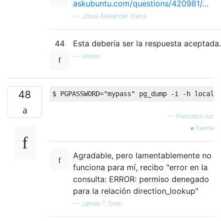
askubuntu.com/questions/420981/…
—
Josue Alexander Ibarra
44
Esta debería ser la respuesta aceptada. 
—
swdev
48
$ PGPASSWORD
=
"mypass"
 pg_dump 
-
i 
-
h localh
—
Francisco luz
fuente
Agradable, pero lamentablemente no
funciona para mí, recibo "error en la
consulta: ERROR: permiso denegado
para la relación direction_lookup"
—
James T Snell