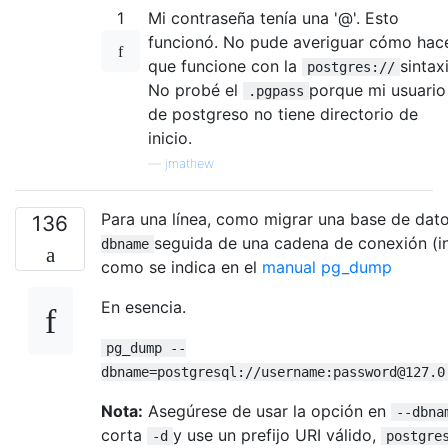
1
Mi contraseña tenía una '@'. Esto
funcionó. No pude averiguar cómo hac
que funcione con la
sintaxi
postgres://
No probé el
porque mi usuario
.pgpass
de postgreso no tiene directorio de
inicio.
—
jmathew
Para una línea, como migrar una base de dat
136
seguida de una cadena de conexión (in
dbname
como se indica en el
manual pg_dump
En esencia.
pg_dump --
dbname=postgresql://username:password@127.0
Nota:
Asegúrese de usar la opción en
--dbna
corta
y use un prefijo URI válido,
-d
postgre