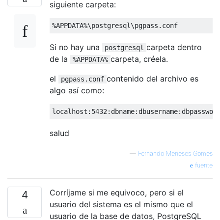
siguiente carpeta:
%
APPDATA
%
\postgresql\pgpass
.
conf
Si no hay una
carpeta dentro
postgresql
de la
carpeta, créela.
%APPDATA%
el
contenido del archivo es
pgpass.conf
algo así como:
localhost
:
5432
:
dbname
:
dbusername
:
dbpasswor
salud
—
Fernando Meneses Gomes
fuente
Corríjame si me equivoco, pero si el
4
usuario del sistema es el mismo que el
usuario de la base de datos, PostgreSQL