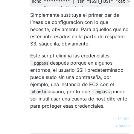
echo 
"*********"
|
 ssh 
"$SSH_HOST"
"cat > 
echo 
"encrypt the backup .."
gpg 
--
batch 
--
passphrase 
"$PASSWORD"
--
cip
Simplemente sustituya el primer par de
líneas de configuración con lo que
# Backing up to AWS obviously requires hav
necesite, obviamente. Para aquellos que no
# EC2 instances can use instance permissio
estén interesados ​​en la parte de respaldo
DATETIME
=
`date "+%Y%m%d-%H%M%S"`
S3, sáquenla, obviamente.
aws s3 cp 
./
"$DATABASE.sql.gz.gpg"
 s3
:
//"$
# s3 is cheap, so don't worry about a litt
Este script elimina las credenciales
# "latest" is always good to have because 
después porque en algunos
.pgpass
aws s3 cp 
./
"$DATABASE.sql.gz.gpg"
 s3
:
//"$
entornos, el usuario SSH predeterminado
puede sudo sin una contraseña, por
echo 
"local clean-up .."
rm 
./
tmp
.
gz

ejemplo, una instancia de EC2 con el
rm 
"$DATABASE.sql.gz.gpg"
usuario, por lo que
puede
ubuntu
.pgpass
ser inútil usar una cuenta de host diferente
echo 
"-----------------------"
para proteger esas credenciales.
echo 
"To decrypt and extract:"
echo 
"-----------------------"
—
MikeM
echo 
"gpg -d ./$DATABASE.sql.gz.gpg | gunz
fuente
echo