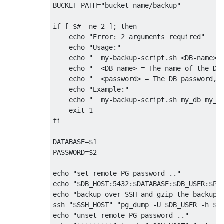
BUCKET_PATH
=
"bucket_name/backup"
if
[
 $
# -ne 2 ]; then
    echo 
"Error: 2 arguments required"
    echo 
"Usage:"
    echo 
"  my-backup-script.sh <DB-name> 
    echo 
"  <DB-name> = The name of the DB
    echo 
"  <password> = The DB password, 
    echo 
"Example:"
    echo 
"  my-backup-script.sh my_db my_p
exit
1
fi
DATABASE
=
$1

PASSWORD
=
$2

echo 
"set remote PG password .."
echo 
"$DB_HOST:5432:$DATABASE:$DB_USER:$PA
echo 
"backup over SSH and gzip the backup 
ssh 
"$SSH_HOST"
"pg_dump -U $DB_USER -h $D
echo 
"unset remote PG password .."