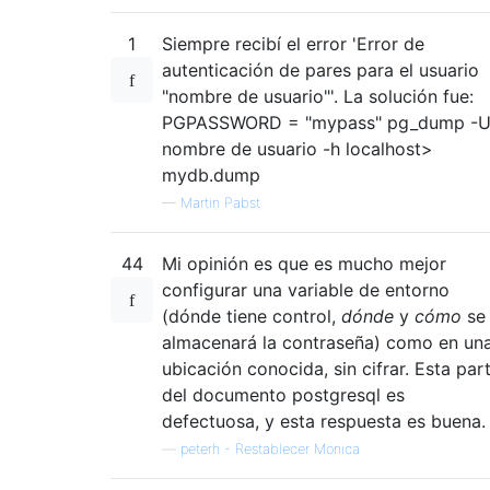
1
Siempre recibí el error 'Error de
autenticación de pares para el usuario
"nombre de usuario"'. La solución fue:
PGPASSWORD = "mypass" pg_dump -
nombre de usuario -h localhost>
mydb.dump
—
Martin Pabst
44
Mi opinión es que es mucho mejor
configurar una variable de entorno
(dónde tiene control,
dónde
y
cómo
se
almacenará la contraseña) como en un
ubicación conocida, sin cifrar. Esta par
del documento postgresql es
defectuosa, y esta respuesta es buena.
—
peterh - Restablecer Monica