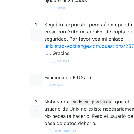
ejecute el volcado.
—
Fivedogit
1
Seguí tu respuesta, pero aún no puedo
crear con éxito mi archivo de copia de
seguridad. Por favor vea mi enlace:
unix.stackexchange.com/questions/25
…
. Gracias.
—
alyssaeliyah
Funciona en 9.6.2: o)
—
Andrew
2
Nota sobre
: que el
sudo su postgres
usuario de Unix no existe necesariamen
No necesita hacerlo. Pero el usuario de 
base de datos debería.
—
Fabien Haddadi