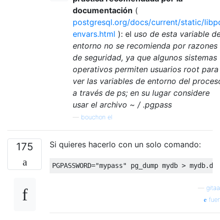
documentación
(
postgresql.org/docs/current/static/libp
envars.html
): el
uso de esta variable d
entorno no se recomienda por razones
de seguridad, ya que algunos sistemas
operativos permiten usuarios root para
ver las variables de entorno del proces
a través de ps; en su lugar considere
usar el archivo ~ / .pgpass
—
bouchon el
Si quieres hacerlo con un solo comando:
175
PGPASSWORD
=
"mypass"
 pg_dump mydb 
>
 mydb
.
du
—
gitaa
fuen