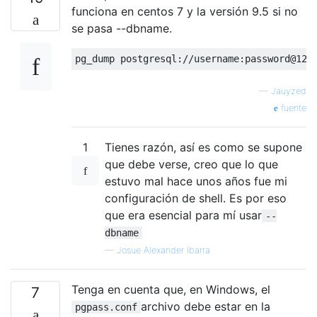
funciona en centos 7 y la versión 9.5 si no
se pasa --dbname.
pg_dump postgresql
:
//username:password@127
—
Jauyzed
fuente
1
Tienes razón, así es como se supone
que debe verse, creo que lo que
estuvo mal hace unos años fue mi
configuración de shell. Es por eso
que era esencial para mí usar
--
dbname
—
Josue Alexander Ibarra
Tenga en cuenta que, en Windows, el
7
archivo debe estar en la
pgpass.conf