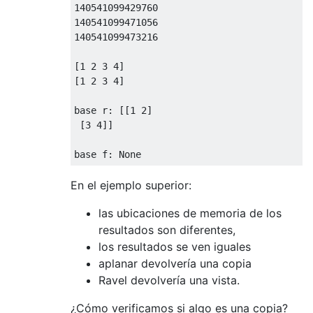
140541099429760
140541099471056
140541099473216
[
1
2
3
4
]
[
1
2
3
4
]
base r
:
[[
1
2
]
[
3
4
]]
base f
:
None
En el ejemplo superior:
las ubicaciones de memoria de los
resultados son diferentes,
los resultados se ven iguales
aplanar devolvería una copia
Ravel devolvería una vista.
¿Cómo verificamos si algo es una copia?