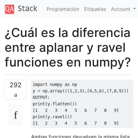
Programación
Etiquetas
Account
¿Cuál es la diferencia
entre aplanar y ravel
funciones en numpy?
292
import
 numpy 
as
 np

y 
=
 np
.
array
(((
1
,
2
,
3
),(
4
,
5
,
6
),(
7
,
8
,
9
)))
OUTPUT
:
print
(
y
.
flatten
())
[
1
2
3
4
5
6
7
8
9
]
print
(
y
.
ravel
())
[
1
2
3
4
5
6
7
8
9
]
Ambas funciones devuelven la misma lista.