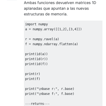
Ambas funciones devuelven matrices 1D
aplanadas que apuntan a las nuevas
estructuras de memoria.
import
 numpy

a 
=
 numpy
.
array
([[
1
,
2
],[
3
,
4
]])
r 
=
 numpy
.
ravel
(
a
)
f 
=
 numpy
.
ndarray
.
flatten
(
a
)
print
(
id
(
a
))
print
(
id
(
r
))
print
(
id
(
f
))
print
(
r
)
print
(
f
)
print
(
"\nbase r:"
,
 r
.
base
)
print
(
"\nbase f:"
,
 f
.
base
)
---
returns
---