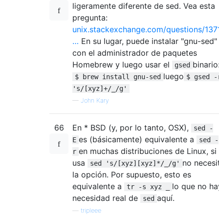
ligeramente diferente de sed. Vea esta
pregunta:
unix.stackexchange.com/questions/137
…
En su lugar, puede instalar "gnu-sed"
con el administrador de paquetes
Homebrew y luego usar el
binario
gsed
luego
$ brew install gnu-sed
$ gsed -
's/[xyz]+/_/g'
—
John Kary
66
En * BSD (y, por lo tanto, OSX),
sed -
es (básicamente) equivalente a
E
sed -
en muchas distribuciones de Linux, si
r
usa
no necesi
sed 's/[xyz][xyz]*/_/g'
la opción. Por supuesto, esto es
equivalente a
lo que no ha
tr -s xyz _
necesidad real de
aquí.
sed
—
tripleee