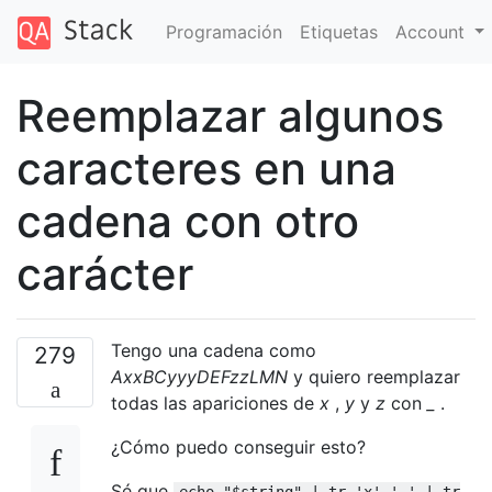
Programación
Etiquetas
Account
Reemplazar algunos
caracteres en una
cadena con otro
carácter
Tengo una cadena como
279
AxxBCyyyDEFzzLMN
y quiero reemplazar
todas las apariciones de
x
,
y
y
z
con
_
.
¿Cómo puedo conseguir esto?
Sé que
echo "$string" | tr 'x' '_' | tr