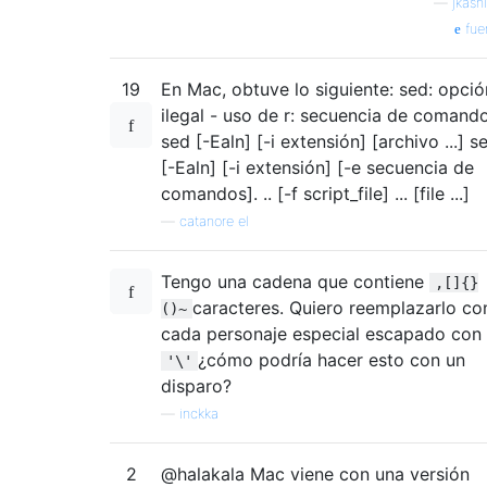
—
jkasni
fue
19
En Mac, obtuve lo siguiente: sed: opció
ilegal - uso de r: secuencia de comand
sed [-Ealn] [-i extensión] [archivo ...] s
[-Ealn] [-i extensión] [-e secuencia de
comandos]. .. [-f script_file] ... [file ...]
—
catanore el
Tengo una cadena que contiene
,[]{}
caracteres. Quiero reemplazarlo co
()~
cada personaje especial escapado con
¿cómo podría hacer esto con un
'\'
disparo?
—
inckka
2
@halakala Mac viene con una versión