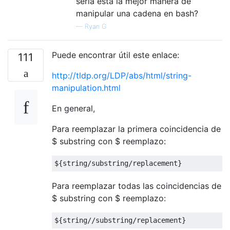
sería esta la mejor manera de
manipular una cadena en bash?
—
Ryan G
Puede encontrar útil este enlace:
111
http://tldp.org/LDP/abs/html/string-
manipulation.html
En general,
Para reemplazar la primera coincidencia de
$ substring con $ reemplazo:
$
{
string
/
substring
/
replacement
}
Para reemplazar todas las coincidencias de
$ substring con $ reemplazo:
$
{
string
//
substring
/
replacement
}