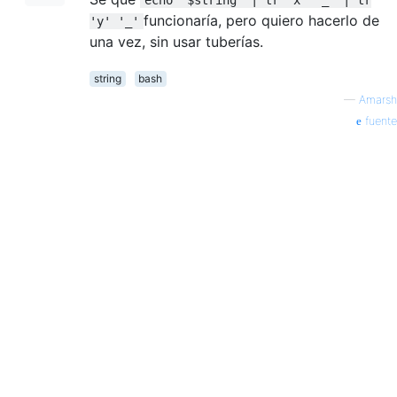
funcionaría, pero quiero hacerlo de
'y' '_'
una vez, sin usar tuberías.
string
bash
—
Amarsh
fuente