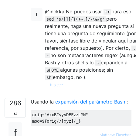
@inckka No puedes usar
para eso.
tr
pero
sed 's/[][{}()~,]/\\&/g'
realmente, haga una nueva pregunta si
tiene una pregunta de seguimiento (por
favor, siéntase libre de vincular aquí pa
referencia, por supuesto). Por cierto,
,
no son metacaracteres regex (aunqu
~
Bash y otros shells lo
expanden a
~
algunas posiciones; sin
$HOME
embargo, no ).
sh
—
tripleee
Usando la
expansión del parámetro Bash
:
286
orig
=
"AxxBCyyyDEFzzLMN"
mod
=
$
{
orig
//[
xyz
]/
_
}
—
Matthew Flaschen