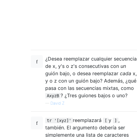
¿Desea reemplazar cualquier secuencia
de x, y's o z's consecutivas con
un
guión bajo, o desea reemplazar
cada
x,
y o z con un guión bajo? Además, ¿qué
pasa con las secuencias mixtas, como
? ¿Tres guiones bajos o uno?
AxyzB
—
David Z
reemplazará
y
,
tr '[xyz]'
[
]
también. El argumento debería ser
simplemente una lista de caracteres