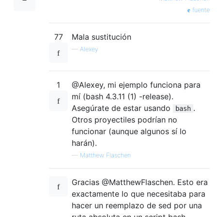
fuente
77
Mala sustitución
—
Alexey
1
@Alexey, mi ejemplo funciona para
mí (bash 4.3.11 (1) -release).
Asegúrate de estar usando
.
bash
Otros proyectiles podrían no
funcionar (aunque algunos sí lo
harán).
—
Matthew Flaschen
Gracias @MatthewFlaschen. Esto era
exactamente lo que necesitaba para
hacer un reemplazo de sed por una
ruta absoluta en un script bash