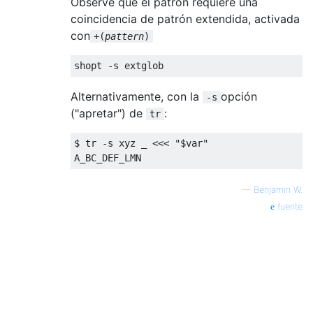
Observe que el patrón requiere una
coincidencia de patrón extendida, activada
con
+(
pattern
)
shopt 
-
s extglob
Alternativamente, con la
opción
-s
("apretar") de
:
tr
$ tr 
-
s xyz _ 
<<<
"$var"
A_BC_DEF_LMN
—
Benjamin W.
fuente