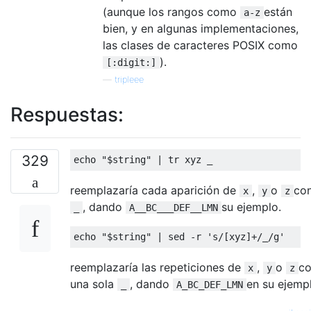
(aunque los rangos como
están
a-z
bien, y en algunas implementaciones,
las clases de caracteres POSIX como
).
[:digit:]
—
tripleee
Respuestas:
329
echo 
"$string"
|
 tr xyz _
reemplazaría cada aparición de
,
o
co
x
y
z
, dando
su ejemplo.
_
A__BC___DEF__LMN
echo 
"$string"
|
 sed 
-
r 
's/[xyz]+/_/g'
reemplazaría las repeticiones de
,
o
c
x
y
z
una sola
, dando
en su ejemp
_
A_BC_DEF_LMN