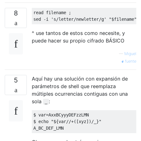
8
read filename 
;
sed 
-
i 
's/letter/newletter/g'
"$filename"
^ use tantos de estos como necesite, y
puede hacer su propio cifrado BÁSICO
—
Miguel
fuente
Aquí hay una solución con expansión de
5
parámetros de shell que reemplaza
múltiples ocurrencias contiguas con una
sola
:
_
$ var
=
AxxBCyyyDEFzzLMN
$ echo 
"${var//+([xyz])/_}"
A_BC_DEF_LMN