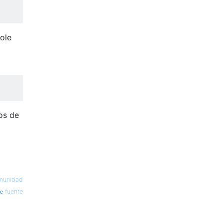
ole
0
os de
munidad
fuente