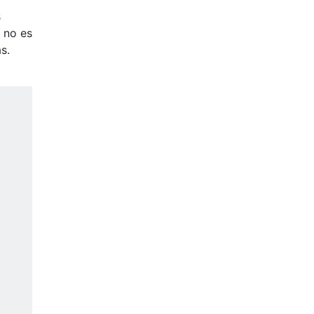
s
e no es
s.