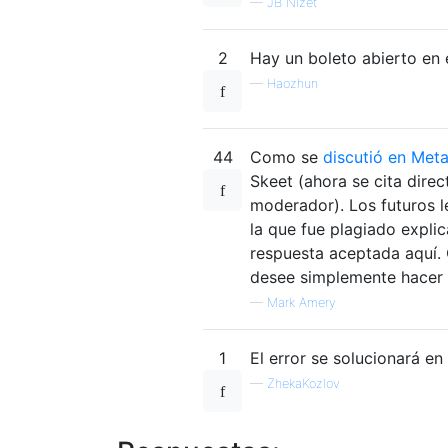
—
JB Nizet
2
Hay un boleto abierto en 
—
Haozhun
44
Como se
discutió en Met
Skeet (ahora se cita direc
moderador). Los futuros l
la que fue plagiado expli
respuesta aceptada aquí. C
desee simplemente hacer c
—
Mark Amery
1
El error se solucionará en
—
ZhekaKozlov