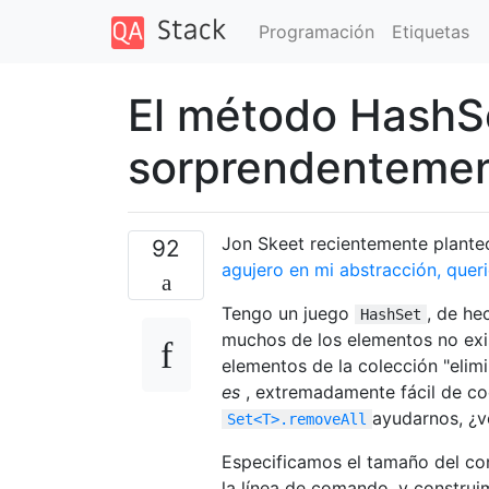
Programación
Etiquetas
El método HashS
sorprendentemen
Jon Skeet recientemente plante
92
agujero en mi abstracción, queri
Tengo un juego
, de he
HashSet
muchos de los elementos no exi
elementos de la colección "elimi
es
, extremadamente fácil de co
ayudarnos, ¿
Set<T>.removeAll
Especificamos el tamaño del con
la línea de comando, y construi