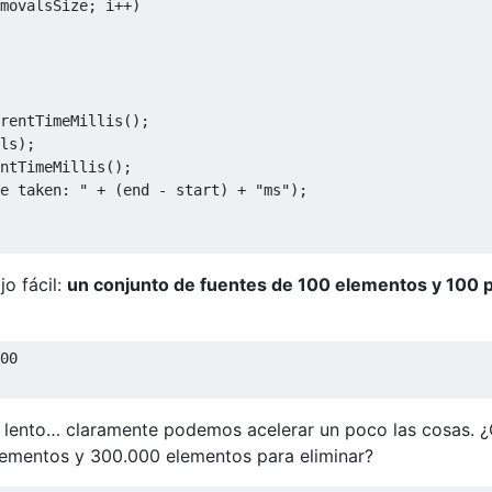
movalsSize
;
 i
++)
rentTimeMillis
();
ls
);
ntTimeMillis
();
e taken: "
+
(
end 
-
 start
)
+
"ms"
);
o fácil:
un conjunto de fuentes de 100 elementos y 100 
00
 lento… claramente podemos acelerar un poco las cosas. 
elementos y 300.000 elementos para eliminar?