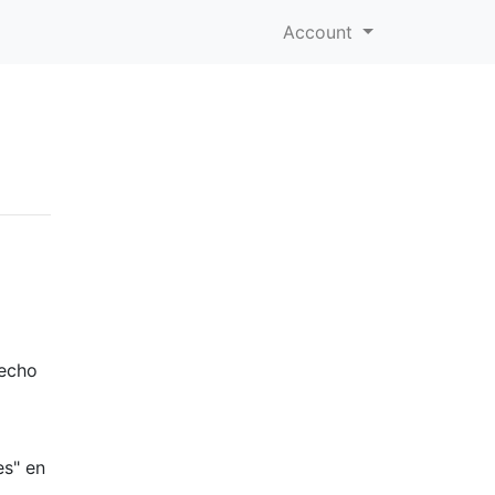
Account
hecho
es" en