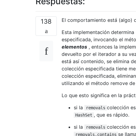
Respuestas:
El comportamiento está (algo)
138
Esta implementación determina 
especificada, invocando el mé
elementos
, entonces la implem
devuelto por el iterador a su ve
está así contenido, se elimina d
colección especificada tiene me
colección especificada, elimina
utilizando el método remove de 
Lo que esto significa en la prác
si la
colección e
removals
, que es rápido.
HashSet
si la
colección e
removals
se llama
removals.contains