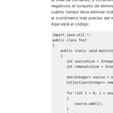
negativos; el conjunto de elimi
cuánto tiempo lleva eliminar t
el cronómetro más preciso del 
Aquí está el código:
import
 java
.
util
.*;
public
class
Test
{
public
static
void
 main
(
St
{
int
 sourceSize 
=
Intege
int
 removalsSize 
=
Inte
Set
<
Integer
>
 source 
=
n
Collection
<
Integer
>
 rem
for
(
int
 i 
=
0
;
 i 
<
 sou
{
           source
.
add
(
i
);
}