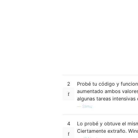
2
Probé tu código y funcion
aumentado ambos valores 
algunas tareas intensivas
—
Slimu
4
Lo probé y obtuve el mism
Ciertamente extraño. Win