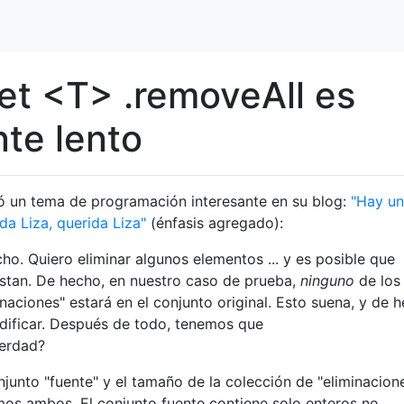
et <T> .removeAll es
te lento
ó un tema de programación interesante en su blog:
"Hay un
da Liza, querida Liza"
(énfasis agregado):
cho. Quiero eliminar algunos elementos ... y es posible que
stan. De hecho, en nuestro caso de prueba,
ninguno
de los
naciones" estará en el conjunto original. Esto suena, y de 
dificar. Después de todo, tenemos que
verdad?
junto "fuente" y el tamaño de la colección de "eliminacion
mos ambos. El conjunto fuente contiene solo enteros no