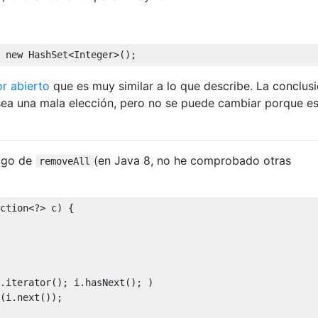
new
HashSet
<
Integer
>();
or abierto
que es muy similar a lo que describe. La conclus
ea una mala elección, pero no se puede cambiar porque es
digo de
(en Java 8, no he comprobado otras
removeAll
ction
<?>
 c
)
{
.
iterator
();
 i
.
hasNext
();
)
(
i
.
next
());