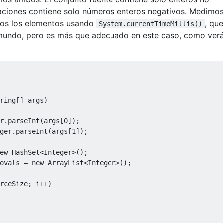
naciones contiene solo números enteros negativos. Medimo
odos los elementos usando
, qu
System.currentTimeMillis()
mundo, pero es más que adecuado en este caso, como verá
ring
[]
 args
)
r
.
parseInt
(
args
[
0
]);
ger
.
parseInt
(
args
[
1
]);
ew
HashSet
<
Integer
>();
ovals 
=
new
ArrayList
<
Integer
>();
rceSize
;
 i
++)