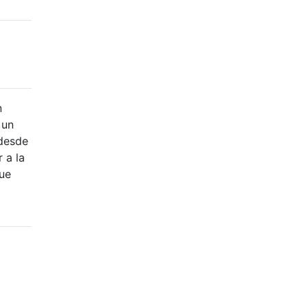
n
 un
 desde
 a la
que