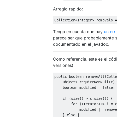
Arreglo rapido:
Collection
<
Integer
>
 removals 
=
Tenga en cuenta que hay
un err
parece ser que probablemente s
documentado en el javadoc.
Como referencia, este es el có
versiones):
public
boolean
 removeAll
(
Colle
Objects
.
requireNonNull
(
c
);
boolean
 modified 
=
false
;
if
(
size
()
>
 c
.
size
())
{
for
(
Iterator
<?>
 i 
=
 c
            modified 
|=
 remove
}
else
{