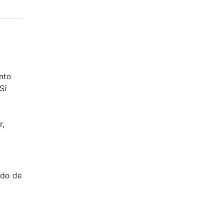
nto
Si
r,
do de