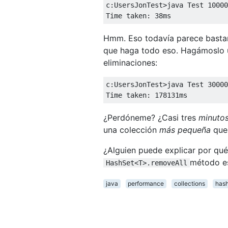
c:UsersJonTest>java Test 10000
Time taken: 38ms
Hmm. Eso todavía parece bastant
que haga todo eso. Hagámoslo u
eliminaciones:
c:UsersJonTest>java Test 30000
Time taken: 178131ms
¿Perdóneme? ¿Casi tres
minuto
una colección
más pequeña
que
¿Alguien puede explicar por qué
método es
HashSet<T>.removeAll
java
performance
collections
hash