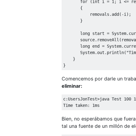
for
(
int
 i 
=
1
;
 i 
<=
 re
{
           removals
.
add
(-
i
);
}
long
 start 
=
System
.
cur
       source
.
removeAll
(
remova
long
 end 
=
System
.
curre
System
.
out
.
println
(
"Tim
}
}
Comencemos por darle un trabaj
eliminar:
c:UsersJonTest>java Test 100 1
Time taken: 1ms
Bien, no esperábamos que fuera
tal una fuente de un millón de 