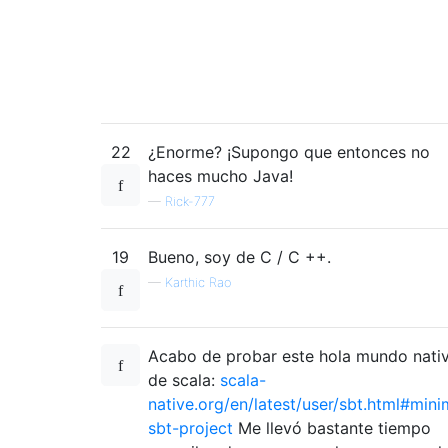
22
¿Enorme? ¡Supongo que entonces no
haces mucho Java!
—
Rick-777
19
Bueno, soy de C / C ++.
—
Karthic Rao
Acabo de probar este hola mundo nati
de scala:
scala-
native.org/en/latest/user/sbt.html#mini
sbt-project
Me llevó bastante tiempo