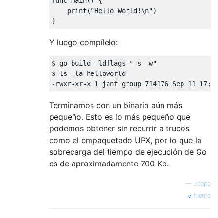
func
main
()
 {

print
(
"Hello World!\n"
)

Y luego compílelo:
$ 
go
 build -ldflags 
"-s -w"
$ ls -la helloworld

-rwxr-xr-x 
1
 janf group 
714176
 Sep 
11
17
:
0
Terminamos con un binario aún más
pequeño. Esto es lo más pequeño que
podemos obtener sin recurrir a trucos
como el empaquetado UPX, por lo que la
sobrecarga del tiempo de ejecución de Go
es de aproximadamente 700 Kb.
—
Joppe
fuente