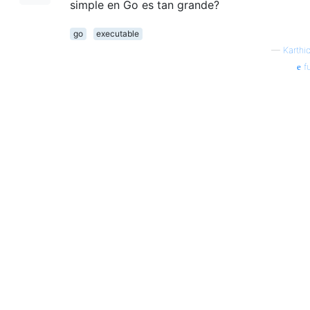
simple en Go es tan grande?
go
executable
—
Karthi
f