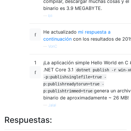
compilar, descargar muchas cosas y el
binario es 3.9 MEGABYTE.
—
bli
He actualizado
mi respuesta a
continuación
con los resultados de 201
—
VonC
1
¡La aplicación simple Hello World en C 
.NET Core 3.1
dotnet publish -r win-x
-p:publishsinglefile=true -
p:publishreadytorun=true -
genera un archi
p:publishtrimmed=true
binario de aproximadamente ~ 26 MB!
—
Jalal
Respuestas: