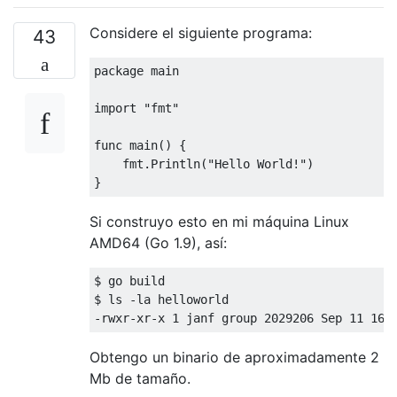
Considere el siguiente programa:
43
package
 main

import
"fmt"
func
main
()
 {

    fmt.Println(
"Hello World!"
)

Si construyo esto en mi máquina Linux
AMD64 (Go 1.9), así:
$ 
go
 build

$ ls -la helloworld

-rwxr-xr-x 
1
 janf group 
2029206
 Sep 
11
16
:
Obtengo un binario de aproximadamente 2
Mb de tamaño.