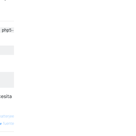
e
php5-
cesita
atterjee
fuente