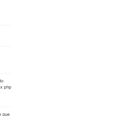
do
nx php
n que