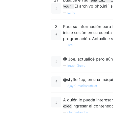
php.ini' f
El archivo php.ini` 
your
—
styfle
3
Para su información para f
inicie sesión en su cuent
programación. Actualice s
—
Joe
@ Joe, actualicé pero aú
—
Eugen Sunic
@styfle 1up, en una máqui
—
AjayKumarBasuthkar
A quién le pueda interesar
ingresar al contened
exec
—
cleybertandre