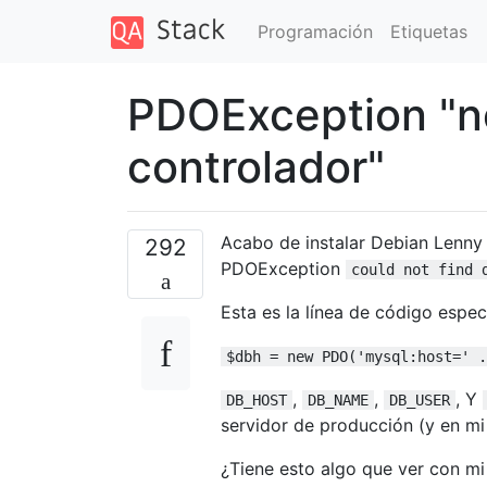
Programación
Etiquetas
PDOException "no
controlador"
Acabo de instalar Debian Lenny
292
PDOException
could not find 
Esta es la línea de código especí
$dbh = new PDO('mysql:host=' .
,
,
, Y
DB_HOST
DB_NAME
DB_USER
servidor de producción (y en mi
¿Tiene esto algo que ver con mi