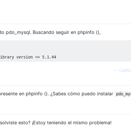
do pdo_mysql. Buscando seguir en phpinfo (),
ibrary version 
=>
5.1
.
44
—
Codifi
resente en phpinfo (). ¿Sabes cómo puedo instalar
pdo_my
solviste esto? ¡Estoy teniendo el mismo problema!