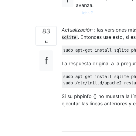
avanza.
—
John P
Actualización
: las versiones má
83
. Entonces use esto, si e
sqlite
sudo apt
-
get
 install sqlite ph
La respuesta original a la pregun
sudo apt
-
get
 install sqlite ph
sudo 
/
etc
/
init
.
d
/
apache2 resta
Si su phpinfo () no muestra la l
ejecutar las líneas anteriores y 