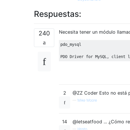
Respuestas:
Necesita tener un módulo llama
240
pdo_mysql

PDO 
Driver
for
MySQL
,
 client l
2
@ZZ Coder Esto no está p
—
Mike Moore
14
@letseatfood ... ¿Cómo re
—
Hristo