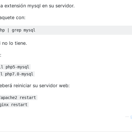
a extensión mysql en su servidor.
paquete con:
hp 
|
 grep mysql
 no lo tiene.
:
ll php5-mysql
ll php7.0-mysql
eberá reiniciar su servidor web:
/apache2 restart
ginx restart
—
g