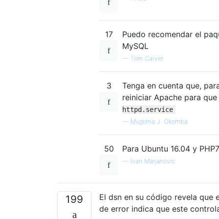
17
Puedo recomendar el paqu
MySQL
—
Tom Carver
3
Tenga en cuenta que, para
reiniciar Apache para que
httpd.service
—
Mugoma J. Okomba
50
Para Ubuntu 16.04 y PHP7
—
Ivan Marjanovic
El dsn en su código revela que 
199
de error indica que este control