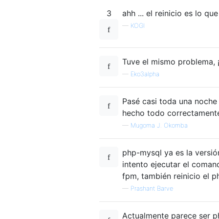
3
ahh ... el reinicio es lo q
—
KOGI
Tuve el mismo problema, ¡
—
Eko3alpha
Pasé casi toda una noche 
hecho todo correctamente 
—
Mugoma J. Okomba
php-mysql ya es la versió
intento ejecutar el coman
fpm, también reinicio el p
—
Prashant Barve
Actualmente parece ser p