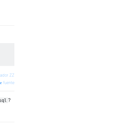
cador ZZ
fuente
?
sql