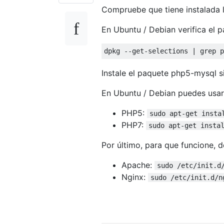
Compruebe que tiene instalada l
En Ubuntu / Debian verifica el 
dpkg 
--
get
-
selections 
|
 grep p
Instale el paquete php5-mysql si
En Ubuntu / Debian puedes usar
PHP5:
sudo apt-get insta
PHP7:
sudo apt-get insta
Por último, para que funcione, d
Apache:
sudo /etc/init.d
Nginx:
sudo /etc/init.d/n