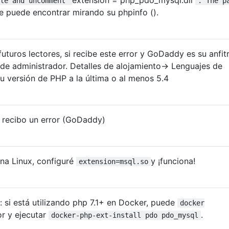
ile and uncomment
. The p
se puede encontrar mirando su phpinfo ().
uturos lectores, si recibe este error y GoDaddy es su anfitr
a de administrador. Detalles de alojamiento-> Lenguajes de
u versión de PHP a la última o al menos 5.4
n recibo un error (GoDaddy)
na Linux, configuré
y ¡funciona!
extension=msql.so
: si está utilizando php 7.1+ en Docker, puede
docker
or y ejecutar
.
docker-php-ext-install pdo pdo_mysql