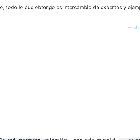
o, todo lo que obtengo es intercambio de expertos y ejem
—
Mik
extensión = php_pdo_mysql.dll