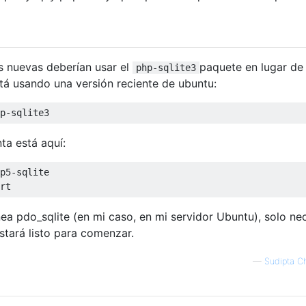
s nuevas deberían usar el
paquete en lugar d
php-sqlite3
stá usando una versión reciente de ubuntu:
p
-
sqlite3
ta está aquí:
p5
-
sqlite

rt
ínea pdo_sqlite (en mi caso, en mi servidor Ubuntu), solo ne
estará listo para comenzar.
—
Sudipta Ch