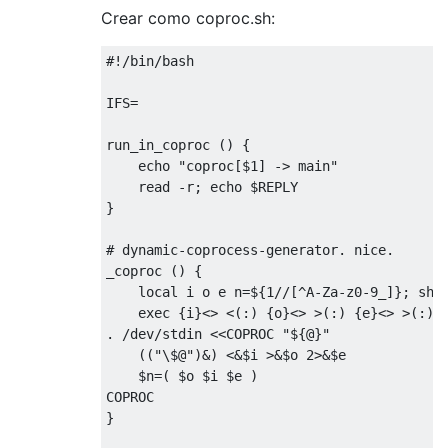
Crear como coproc.sh:
#!/bin/bash

IFS=

run_in_coproc () {

    echo "coproc[$1] -> main"

    read -r; echo $REPLY

}

# dynamic-coprocess-generator. nice.

_coproc () {

    local i o e n=${1//[^A-Za-z0-9_]}; shif
    exec {i}<> <(:) {o}<> >(:) {e}<> >(:)

. /dev/stdin <<COPROC "${@}"

    (("\$@")&) <&$i >&$o 2>&$e

    $n=( $o $i $e )

COPROC

}
