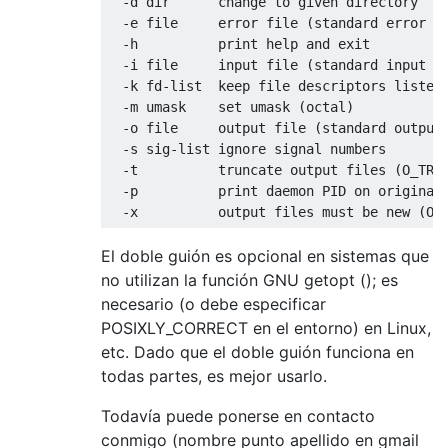
  -d dir      change to given directory

  -e file     error file (standard error - 
  -h          print help and exit

  -i file     input file (standard input - 
  -k fd-list  keep file descriptors listed 
  -m umask    set umask (octal)

  -o file     output file (standard output 
  -s sig-list ignore signal numbers

  -t          truncate output files (O_TRUN
  -p          print daemon PID on original 
El doble guión es opcional en sistemas que
no utilizan la función GNU getopt (); es
necesario (o debe especificar
POSIXLY_CORRECT en el entorno) en Linux,
etc. Dado que el doble guión funciona en
todas partes, es mejor usarlo.
Todavía puede ponerse en contacto
conmigo (nombre punto apellido en gmail