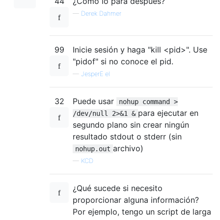
44
¿Cómo lo para después?
—
Derek Dahmer
99
Inicie sesión y haga "kill <pid>". Use
"pidof" si no conoce el pid.
—
JesperE el
32
Puede usar
nohup command >
para ejecutar en
/dev/null 2>&1 &
segundo plano sin crear ningún
resultado stdout o stderr (sin
archivo)
nohup.out
—
KCD
¿Qué sucede si necesito
proporcionar alguna información?
Por ejemplo, tengo un script de larga