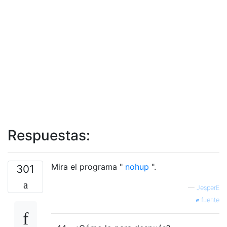
Respuestas:
Mira el programa "
nohup
".
301
—
JesperE
fuente