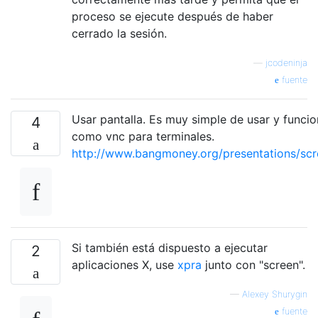
proceso se ejecute después de haber
cerrado la sesión.
—
jcodeninja
fuente
Usar pantalla. Es muy simple de usar y funci
4
como vnc para terminales.
http://www.bangmoney.org/presentations/scr
Si también está dispuesto a ejecutar
2
aplicaciones X, use
xpra
junto con "screen".
—
Alexey Shurygin
fuente