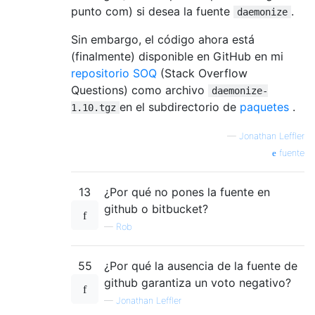
punto com) si desea la fuente
.
daemonize
Sin embargo, el código ahora está
(finalmente) disponible en GitHub en mi
repositorio SOQ
(Stack Overflow
Questions) como archivo
daemonize-
en el subdirectorio de
paquetes
.
1.10.tgz
—
Jonathan Leffler
fuente
13
¿Por qué no pones la fuente en
github o bitbucket?
—
Rob
55
¿Por qué la ausencia de la fuente de
github garantiza un voto negativo?
—
Jonathan Leffler