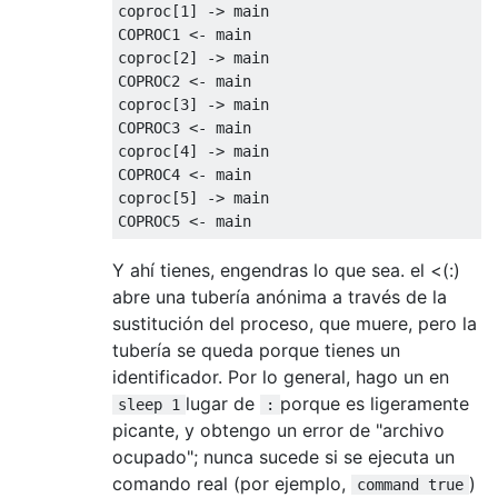
coproc[1] -> main

COPROC1 <- main

coproc[2] -> main

COPROC2 <- main

coproc[3] -> main

COPROC3 <- main

coproc[4] -> main

COPROC4 <- main

coproc[5] -> main

Y ahí tienes, engendras lo que sea. el <(:)
abre una tubería anónima a través de la
sustitución del proceso, que muere, pero la
tubería se queda porque tienes un
identificador. Por lo general, hago un en
lugar de
porque es ligeramente
sleep 1
:
picante, y obtengo un error de "archivo
ocupado"; nunca sucede si se ejecuta un
comando real (por ejemplo,
)
command true