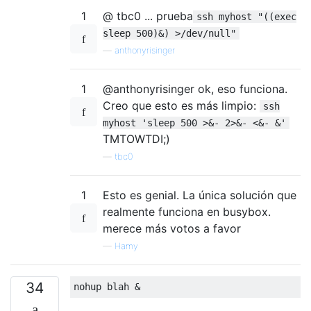
1
@ tbc0 ... prueba
ssh myhost "((exec
sleep 500)&) >/dev/null"
—
anthonyrisinger
1
@anthonyrisinger ok, eso funciona.
Creo que esto es más limpio:
ssh
myhost 'sleep 500 >&- 2>&- <&- &'
TMTOWTDI;)
—
tbc0
1
Esto es genial. La única solución que
realmente funciona en busybox.
merece más votos a favor
—
Hamy
34