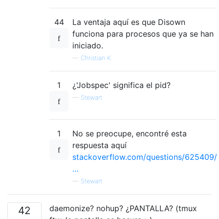
44
La ventaja aquí es que Disown
funciona para procesos que ya se han
iniciado.
—
Christian K.
1
¿'Jobspec' significa el pid?
—
Stewart
1
No se preocupe, encontré esta
respuesta aquí
stackoverflow.com/questions/625409/
…
—
Stewart
daemonize? nohup? ¿PANTALLA? (tmux
42