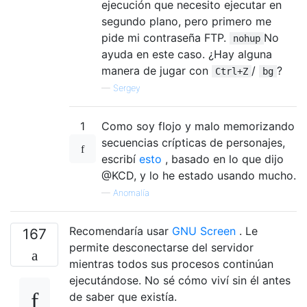
ejecución que necesito ejecutar en
segundo plano, pero primero me
pide mi contraseña FTP.
No
nohup
ayuda en este caso. ¿Hay alguna
manera de jugar con
/
?
Ctrl+Z
bg
—
Sergey
1
Como soy flojo y malo memorizando
secuencias crípticas de personajes,
escribí
esto
, basado en lo que dijo
@KCD, y lo he estado usando mucho.
—
Anomalía
Recomendaría usar
GNU Screen
. Le
167
permite desconectarse del servidor
mientras todos sus procesos continúan
ejecutándose. No sé cómo viví sin él antes
de saber que existía.