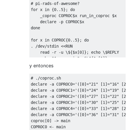
# pi-rads-of-awesome?

for x in {0..5}; do

    _coproc COPROC$x run_in_coproc $x

    declare -p COPROC$x

done

for x in COPROC{0..5}; do

. /dev/stdin <<RUN

    read -r -u \${$x[0]}; echo \$REPLY

    echo "$x <- main" >&\${$x[1]}

    read -r -u \${$x[0]}; echo \$REPLY

y entonces
RUN

# ./coproc.sh 

declare -a COPROC0='([0]="21" [1]="16" [2]=
declare -a COPROC1='([0]="24" [1]="19" [2]=
declare -a COPROC2='([0]="27" [1]="22" [2]=
declare -a COPROC3='([0]="30" [1]="25" [2]=
declare -a COPROC4='([0]="33" [1]="28" [2]=
declare -a COPROC5='([0]="36" [1]="31" [2]=
coproc[0] -> main

COPROC0 <- main
