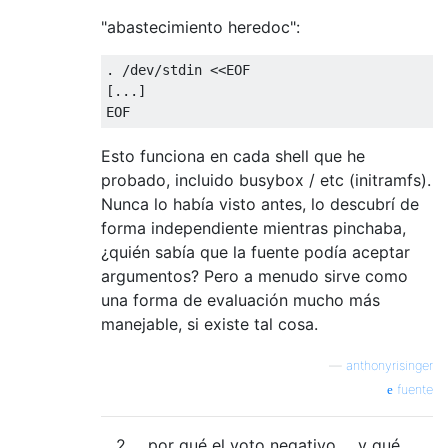
"abastecimiento heredoc":
. /dev/stdin <<EOF

[...]

Esto funciona en cada shell que he
probado, incluido busybox / etc (initramfs).
Nunca lo había visto antes, lo descubrí de
forma independiente mientras pinchaba,
¿quién sabía que la fuente podía aceptar
argumentos? Pero a menudo sirve como
una forma de evaluación mucho más
manejable, si existe tal cosa.
—
anthonyrisinger
fuente
2
por qué el voto negativo ... y qué