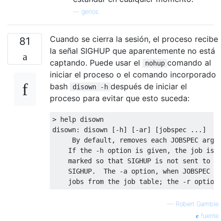
—
gerlos
Cuando se cierra la sesión, el proceso recibe
81
la señal SIGHUP que aparentemente no está
captando. Puede usar el
comando al
nohup
iniciar el proceso o el comando incorporado
bash
después de iniciar el
disown -h
proceso para evitar que esto suceda:
> help disown

disown: disown [-h] [-ar] [jobspec ...]

     By default, removes each JOBSPEC argum
    If the -h option is given, the job is n
    marked so that SIGHUP is not sent to th
    SIGHUP.  The -a option, when JOBSPEC is
—
Robert Gamble
fuente