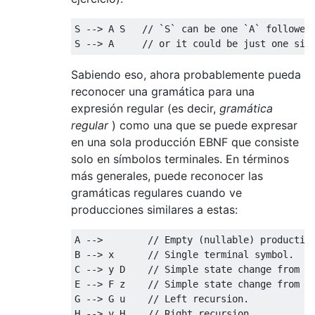
S --> A S   // `S` can be one `A` followed 
Sabiendo eso, ahora probablemente pueda
reconocer una gramática para una
expresión regular (es decir,
gramática
regular
) como una que se puede expresar
en una sola producción EBNF que consiste
solo en símbolos terminales. En términos
más generales, puede reconocer las
gramáticas regulares cuando ve
producciones similares a estas:
A -->        // Empty (nullable) production
B --> x      // Single terminal symbol.

C --> y D    // Simple state change from `C
E --> F z    // Simple state change from `E
G --> G u    // Left recursion.
