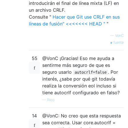
introducirán el final de línea mixta (LF) en
un archivo CRLF.
Consulte "
Hacer que Git use CRLF en sus
líneas de fusión" <<<<<<< HEAD "
"
—
VonC
fuente
55
@VonC ¡Gracias! Eso me ayuda a
sentirme más seguro de que es
seguro usarlo
. Por
autocrlf=false
interés, ¿sabe por qué git todavía
realiza la conversión eol incluso si
tiene autocrlf configurado en falso?
—
Rico
14
@VonC: No creo que esta respuesta
sea correcta. Usar core.autocrlf =