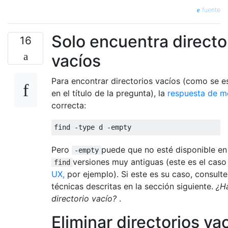
fuente
Solo encuentra directo
16
vacíos
Para encontrar directorios vacíos (como se e
en el título de la pregunta), la
respuesta de 
correcta:
find 
-
type d 
-
empty
Pero
puede que no esté disponible en
-empty
versiones muy antiguas (este es el cas
find
UX,
por ejemplo). Si este es su caso, consulte
técnicas descritas en la sección siguiente.
¿H
directorio vacío?
.
Eliminar directorios va