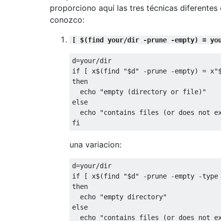
proporciono aquí las tres técnicas diferentes
conozco:
[ $(find your/dir -prune -empty) = yo
d
=
your
/
if
[
 x$
(
find 
"$d"
-
prune 
-
empty
)
=
 x
"
then
  echo 
"empty (directory or file)"
else
  echo 
"contains files (or does not e
fi
una variacion:
d
=
your
/
if
[
 x$
(
find 
"$d"
-
prune 
-
empty 
-
type
then
  echo 
"empty directory"
else
  echo 
"contains files (or does not e