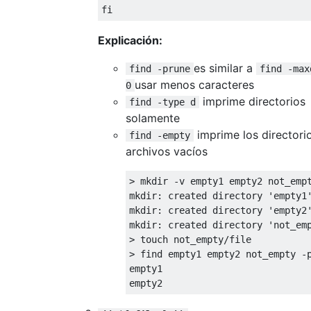
fi
Explicación:
es similar a
find -prune
find -max
usar menos caracteres
0
imprime directorios
find -type d
solamente
imprime los directori
find -empty
archivos vacíos
>
 mkdir 
-
v empty1 empty2 not_empt
mkdir
:
 created directory 
'empty1
mkdir
:
 created directory 
'empty2
mkdir
:
 created directory 
'not_em
>
 touch not_empty
/
>
 find empty1 empty2 not_empty 
-
empty1

empty2