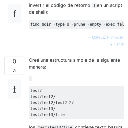
invertir el código de retorno
en un script
!
de shell):
find $dir 
-
type d 
-
prune 
-
empty 
-
exec fals
—
Mateusz Piotrowski
fuente
Creé una estructura simple de la siguiente
0
manera:
test
/
test
/
test2
/
test
/
test2
/
test2
.
2
/
test
/
test3
/
test
/
test3
/
file
los
contiene texto basura.
test/test3/file