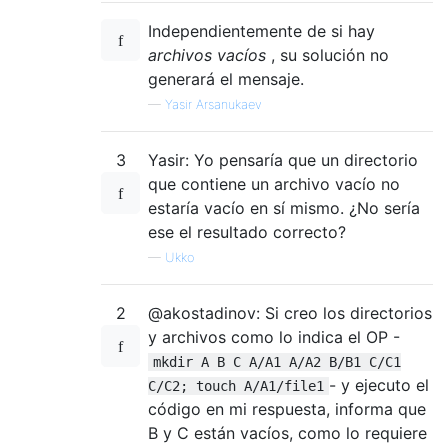
Independientemente de si hay
archivos vacíos
, su solución no
generará el mensaje.
—
Yasir Arsanukaev
3
Yasir: Yo pensaría que un directorio
que contiene un archivo vacío no
estaría vacío en sí mismo. ¿No sería
ese el resultado correcto?
—
Ukko
2
@akostadinov: Si creo los directorios
y archivos como lo indica el OP -
mkdir A B C A/A1 A/A2 B/B1 C/C1
- y ejecuto el
C/C2; touch A/A1/file1
código en mi respuesta, informa que
B y C están vacíos, como lo requiere