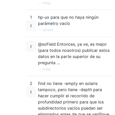
—
mosg
1
hp-ux para que no haya ningún
parámetro vacío
—
soField
@soField Entonces, ya ve, es mejor
(para todos nosotros) publicar estos
datos en la parte superior de su
pregunta ...
—
mosg
2
find no tiene -empty en solaris
tampoco, pero tiene -depth para
hacer cumplir el recorrido de
profundidad primero para que los
subdirectorios vacíos puedan ser
eliminados antes de que se verifique