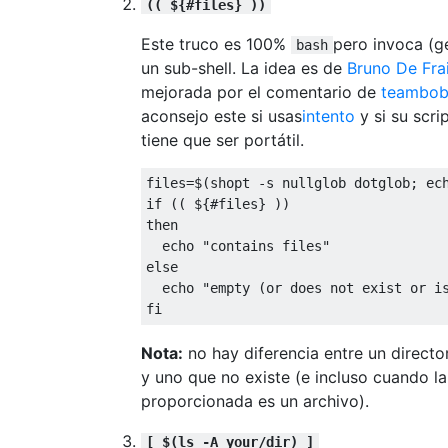
(( ${#files} ))
Este truco es 100%
pero invoca (g
bash
un sub-shell. La idea es de
Bruno De Fra
mejorada por el comentario de
teambo
aconsejo este si usas
intento
y si su scri
tiene que ser portátil.
files
=
$
(
shopt 
-
s nullglob dotglob
;
 ec
if
((
 $
{#
files
}
))
then
  echo 
"contains files"
else
  echo 
"empty (or does not exist or i
fi
Nota:
no hay diferencia entre un directo
y uno que no existe (e incluso cuando la
proporcionada es un archivo).
[ $(ls -A your/dir) ]