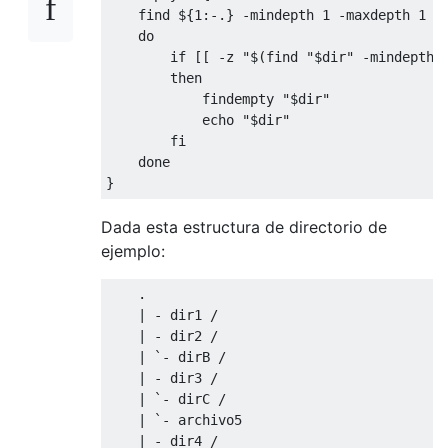
    find $
{
1
:-.}
-
mindepth 
1
-
maxdepth 
1
-
do
if
[[
-
z 
"$(find "
$dir
" -mindepth 
then
            findempty 
"$dir"
            echo 
"$dir"
fi
done
}
Dada esta estructura de directorio de
ejemplo:
    .

    | - dir1 /

    | - dir2 /

    | `- dirB /

    | - dir3 /

    | `- dirC /

    | `- archivo5

    | - dir4 /
