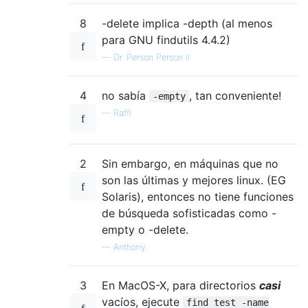
8
-delete implica -depth (al menos
para GNU findutils 4.4.2)
—
Dr. Person Person II
4
no sabía
, tan conveniente!
-empty
—
Raffi
2
Sin embargo, en máquinas que no
son las últimas y mejores linux. (EG
Solaris), entonces no tiene funciones
de búsqueda sofisticadas como -
empty o -delete.
—
Anthony
3
En MacOS-X, para directorios
casi
vacíos, ejecute
find test -name