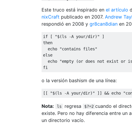
Este truco está inspirado en
el artículo
d
nixCraft
publicado en 2007.
Andrew Tay
respondió en 2008 y
gr8can8dian
en 201
if
[
"$(ls -A your/dir)"
]
then
  echo 
"contains files"
else
  echo 
"empty (or does not exist or i
fi
o la versión bashism de una línea:
[[
"$(ls -A your/dir)"
]]
&&
 echo 
"co
Nota:
regresa
cuando el direct
ls
$?=2
existe. Pero no hay diferencia entre un 
un directorio vacío.