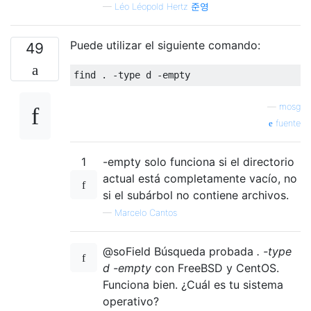
—
Léo Léopold Hertz 준영
Puede utilizar el siguiente comando:
49
find 
.
-
type d 
-
empty
—
mosg
fuente
1
-empty solo funciona si el directorio
actual está completamente vacío, no
si el subárbol no contiene archivos.
—
Marcelo Cantos
@soField Búsqueda probada
. -type
d -empty
con FreeBSD y CentOS.
Funciona bien. ¿Cuál es tu sistema
operativo?