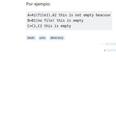
Por ejemplo:
A
>
A1
(
file1
),
A2 this is not empty beacuse of
B
>
B1
(
no file
)
 this is empty

C
>
C1
,
C2 this is empty
bash
unix
directory
—
soField
fuente