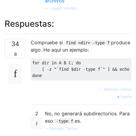
archivos
—
Joseph Holsten
Respuestas:
Compruebe si
produce
34
find <dir> -type f
algo. He aquí un ejemplo:
for
 dir 
in
 A B C
;
do
[
-
z 
"`find $dir -type f`"
]
&&
 echo 
"
done
—
Marcelo Cantos
fuente
2
No, no generará subdirectorios. Para
eso
es.
-type f
—
Marcelo Cantos