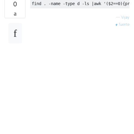
0
find 
.
-
name 
-
type d 
-
ls 
|
awk 
'($2==0){pri
—
Vijay
fuente