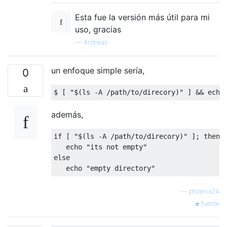
Esta fue la versión más útil para mi
uso, gracias
—
Andreas
un enfoque simple sería,
0
$ 
[
"$(ls -A /path/to/direcory)"
]
&&
 echo
además,
if
[
"$(ls -A /path/to/direcory)"
];
then
   echo 
"its not empty"
else
   echo 
"empty directory"
—
phoenix24
fuente