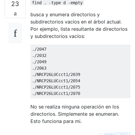
23
find . -type d -empty
busca y enumera directorios y
subdirectorios vacíos en el árbol actual.
Por ejemplo, lista resultante de directorios
y subdirectorios vacíos:
./
2047
./
2032
./
2049
./
2063
./
NRCP26LUCcct1
/
2039
./
NRCP26LUCcct1
/
2054
./
NRCP26LUCcct1
/
2075
./
NRCP26LUCcct1
/
2070
No se realiza ninguna operación en los
directorios. Simplemente se enumeran.
Esto funciona para mi.
—
usuario7194913