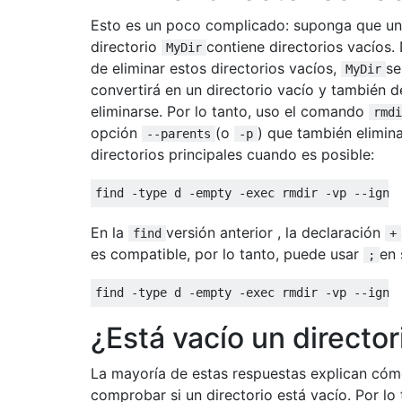
Esto es un poco complicado: suponga que un
directorio
contiene directorios vacíos.
MyDir
de eliminar estos directorios vacíos,
se
MyDir
convertirá en un directorio vacío y también 
eliminarse. Por lo tanto, uso el comando
rmdi
opción
(o
) que también elimina
--parents
-p
directorios principales cuando es posible:
find 
-
type d 
-
empty 
-
exec rmdir 
-
vp 
--
igno
En la
versión anterior , la declaración
find
+
es compatible, por lo tanto, puede usar
en 
;
find 
-
type d 
-
empty 
-
exec rmdir 
-
vp 
--
igno
¿Está vacío un director
La mayoría de estas respuestas explican có
comprobar si un directorio está vacío. Por lo 