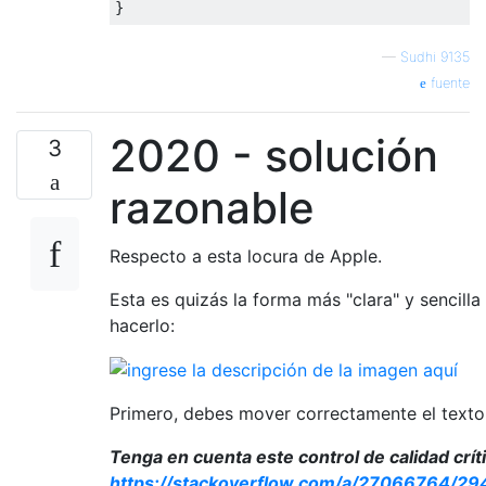
}
}
—
Sudhi 9135
override
func
 editingRect
(
forBounds bo
fuente
return
 bounds
.
insetBy
(
dx
:
50
,
 dy
:
}
2020 - solución
3
}
razonable
Respecto a esta locura de Apple.
Esta es quizás la forma más "clara" y sencilla
hacerlo:
Primero, debes mover correctamente el texto
Tenga en cuenta este control de calidad crít
https://stackoverflow.com/a/27066764/2