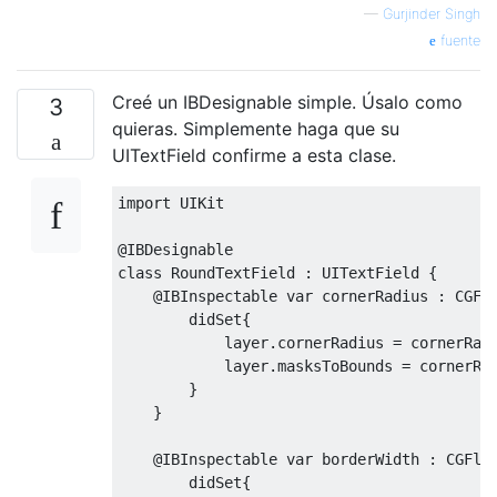
—
Gurjinder Singh
fuente
Creé un IBDesignable simple. Úsalo como
3
quieras. Simplemente haga que su
UITextField confirme a esta clase.
import
UIKit
@
IBDesignable
class
RoundTextField
:
UITextField
{
@
IBInspectable
var
 cornerRadius 
:
CGFl
didSet
{
            layer
.
cornerRadius 
=
 cornerRadi
            layer
.
masksToBounds 
=
 cornerRa
}
}
@
IBInspectable
var
 borderWidth 
:
CGFlo
didSet
{