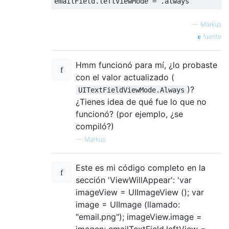
emailField
.
leftViewMode 
=
.
always
—
Markus
fuente
Hmm funcionó para mí, ¿lo probaste
con el valor actualizado (
)?
UITextFieldViewMode.Always
¿Tienes idea de qué fue lo que no
funcionó? (por ejemplo, ¿se
compiló?)
—
Markus
Este es mi código completo en la
sección 'ViewWillAppear': 'var
imageView = UIImageView (); var
image = UIImage (llamado:
"email.png"); imageView.image =