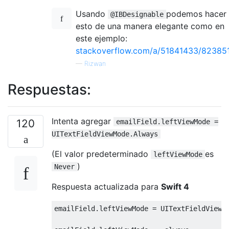
Usando
podemos hacer
@IBDesignable
esto de una manera elegante como en
este ejemplo:
stackoverflow.com/a/51841433/82385
—
Rizwan
Respuestas:
Intenta agregar
120
emailField.leftViewMode =
UITextFieldViewMode.Always
(El valor predeterminado
es
leftViewMode
)
Never
Respuesta actualizada para
Swift 4
emailField
.
leftViewMode 
=
UITextFieldViewM