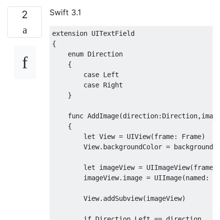
Swift 3.1
2
extension
UITextField
{
enum
Direction
{
case
Left
case
Right
}
func
AddImage
(
direction
:
Direction
,
imag
{
let
View
=
UIView
(
frame
:
Frame
)
View
.
backgroundColor 
=
 backgroundCo
let
 imageView 
=
UIImageView
(
frame
:
        imageView
.
image 
=
UIImage
(
named
:
 i
View
.
addSubview
(
imageView
)
if
Direction
.
Left
==
 direction
