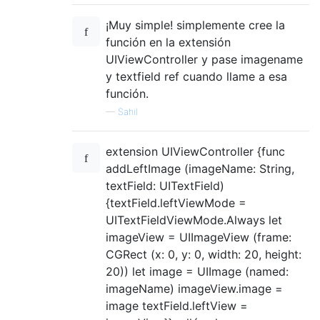
¡Muy simple! simplemente cree la
función en la extensión
UIViewController y pase imagename
y textfield ref cuando llame a esa
función.
—
Sahil
extension UIViewController {func
addLeftImage (imageName: String,
textField: UITextField)
{textField.leftViewMode =
UITextFieldViewMode.Always let
imageView = UIImageView (frame:
CGRect (x: 0, y: 0, width: 20, height:
20)) let image = UIImage (named:
imageName) imageView.image =
image textField.leftView =