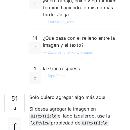
¡Buen trabajo, chicos! Yo también
terminé haciendo lo mismo más
tarde. Ja, ja
—
Mark Moeykens
14
¿Qué pasa con el relleno entre la
imagen y el texto?
—
Zaporozhchenko Oleksandr
1
la Gran respuesta.
—
Ripa Saha
Solo quiero agregar algo más aquí:
51
Si desea agregar la imagen en
el lado izquierdo, use la
UITextField
propiedad de
leftView
UITextField