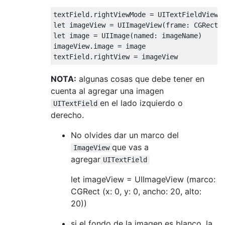
textField
.
rightViewMode 
=
UITextFieldViewM
let
 imageView 
=
UIImageView
(
frame
:
CGRect
(
let
 image 
=
UIImage
(
named
:
 imageName
)
imageView
.
image 
=
 image

textField
.
rightView 
=
 imageView
NOTA:
algunas cosas que debe tener en
cuenta al agregar una imagen
en el lado izquierdo o
UITextField
derecho.
No olvides dar un marco del
que vas a
ImageView
agregar
UITextField
let imageView = UIImageView (marco:
CGRect (x: 0, y: 0, ancho: 20, alto:
20))
si el fondo de la imagen es blanco, la