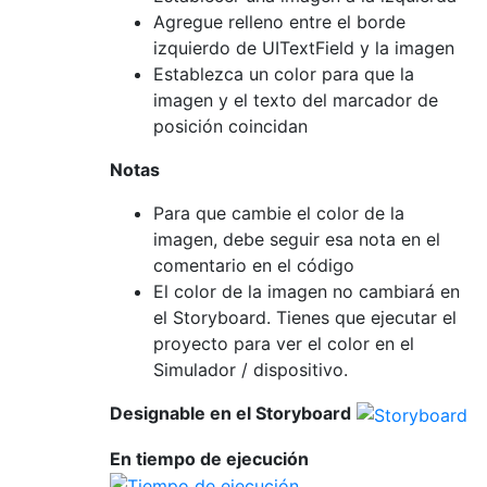
            leftView 
=
 imageView

Agregue relleno entre el borde
}
else
{
izquierdo de UITextField y la imagen
            leftViewMode 
=
UITextField
.
Vie
Establezca un color para que la
            leftView 
=
nil
imagen y el texto del marcador de
}
posición coincidan
Notas
        attributedPlaceholder 
=
NSAttribut
}
Para que cambie el color de la
}
imagen, debe seguir esa nota en el
comentario en el código
El color de la imagen no cambiará en
el Storyboard. Tienes que ejecutar el
proyecto para ver el color en el
Simulador / dispositivo.
Designable en el Storyboard
En tiempo de ejecución