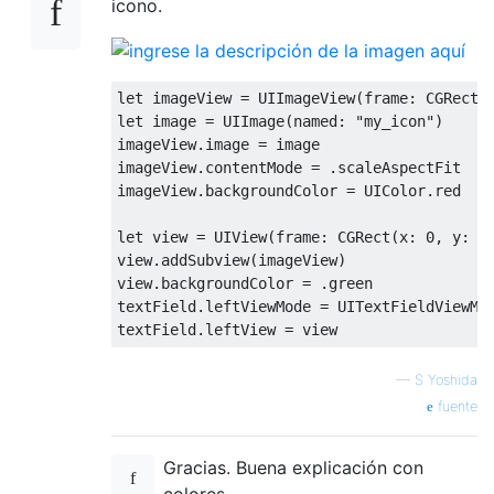
icono.
let
 imageView 
=
UIImageView
(
frame
:
CGRect
(
let
 image 
=
UIImage
(
named
:
"my_icon"
)
imageView
.
image 
=
 image

imageView
.
contentMode 
=
.
scaleAspectFit

imageView
.
backgroundColor 
=
UIColor
.
red

let
 view 
=
UIView
(
frame
:
CGRect
(
x
:
0
,
 y
:
0
view
.
addSubview
(
imageView
)
view
.
backgroundColor 
=
.
green

textField
.
leftViewMode 
=
UITextFieldViewMo
textField
.
leftView 
=
 view
—
S Yoshida
fuente
Gracias. Buena explicación con