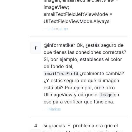
imagen; emailTextField.leftView =
imageView;
emailTextField.leftViewMode =
UITextFieldViewMode.Always
—
informatiker
@informatiker Ok, ¿estás seguro de
que tienes las conexiones correctas?
Si, ​​por ejemplo, estableces el color
de fondo del,
¿realmente cambia?
emailTextField
¿Y estás seguro de que la imagen
está ahí? Por ejemplo, cree otro
UIImageView y cárguelo
en
image
ese para verificar que funciona.
—
Markus
4
si gracias. El problema era que el