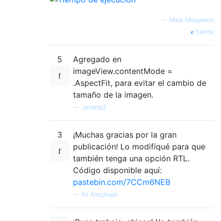
—
Mark Moeykens
fuente
5
Agregado en
imageView.contentMode =
.AspectFit, para evitar el cambio de
tamaño de la imagen.
—
Jerland2
3
¡Muchas gracias por la gran
publicación! Lo modifiqué para que
también tenga una opción RTL.
Código disponible aquí:
pastebin.com/7CCm6NEB
—
Ali Almohsen