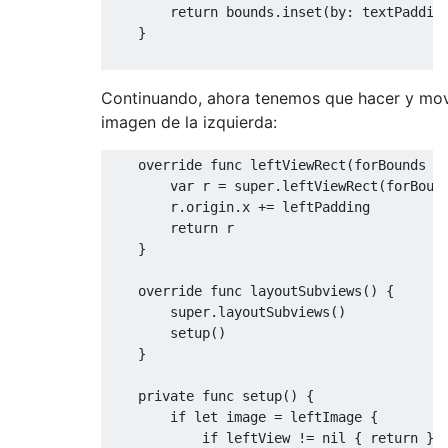
return
 bounds
.
inset
(
by
:
 textPaddin
}
Continuando, ahora tenemos que hacer y mov
imagen de la izquierda:
override
func
 leftViewRect
(
forBounds b
var
 r 
=
super
.
leftViewRect
(
forBoun
        r
.
origin
.
x 
+=
 leftPadding

return
 r

}
override
func
 layoutSubviews
()
{
super
.
layoutSubviews
()
        setup
()
}
private
func
 setup
()
{
if
let
 image 
=
 leftImage 
{
if
 leftView 
!=
nil
{
return
}