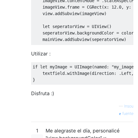
    imageView
.
contentMode 
=
.
scaleAspectFit
    imageView
.
frame 
=
CGRect
(
x
:
12
.
0
,
 y
:
1
    view
.
addSubview
(
imageView
)
let
 seperatorView 
=
UIView
()
    seperatorView
.
backgroundColor 
=
 colorSe
    mainView
.
addSubview
(
seperatorView
)
if
(
Direction
.
Left
==
 direction
){
Utilizar :
        seperatorView
.
frame 
=
CGRect
(
x
:
45
self
.
leftViewMode 
=
.
always

if
let
 myImage 
=
UIImage
(
named
:
"my_image"
self
.
leftView 
=
 mainView

    textfield
.
withImage
(
direction
:
.
Left
,
 
}
else
{
}
        seperatorView
.
frame 
=
CGRect
(
x
:
0
,
self
.
rightViewMode 
=
.
always

Disfruta :)
self
.
rightView 
=
 mainView

}
—
Insou
fuente
self
.
layer
.
borderColor 
=
 colorBorder
.
cg
self
.
layer
.
borderWidth 
=
CGFloat
(
0
.
5
)
1
self
Me alegraste el día, personalicé
.
layer
.
cornerRadius 
=
5
}
"view.backgroundColor" y