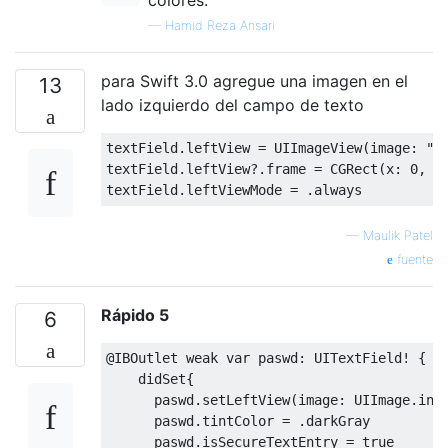
colores.
—
Hamid Reza Ansari
para Swift 3.0 agregue una imagen en el
13
lado izquierdo del campo de texto
textField
.
leftView 
=
UIImageView
(
image
:
"s
textField
.
leftView
?.
frame 
=
CGRect
(
x
:
0
,
 y
textField
.
leftViewMode 
=
.
always
—
Maulik Patel
fuente
Rápido 5
6
@
IBOutlet
weak
var
 paswd
:
UITextField
!
{
didSet
{
      paswd
.
setLeftView
(
image
:
UIImage
.
ini
      paswd
.
tintColor 
=
.
darkGray

      paswd
.
isSecureTextEntry 
=
true