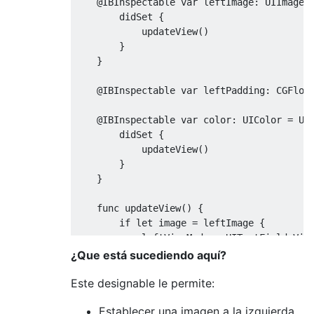
@
IBInspectable
var
 leftImage
:
UIImage
?
didSet
{
            updateView
()
}
}
@
IBInspectable
var
 leftPadding
:
CGFloa
@
IBInspectable
var
 color
:
UIColor
=
UI
didSet
{
            updateView
()
}
}
func
 updateView
()
{
if
let
 image 
=
 leftImage 
{
            leftViewMode 
=
UITextField
.
Vie
let
 imageView 
=
UIImageView
(
fr
¿Que está sucediendo aquí?
            imageView
.
contentMode 
=
.
scaleA
Este designable le permite:
            imageView
.
image 
=
 image

Establecer una imagen a la izquierda
            imageView
.
tintColor 
=
 color
