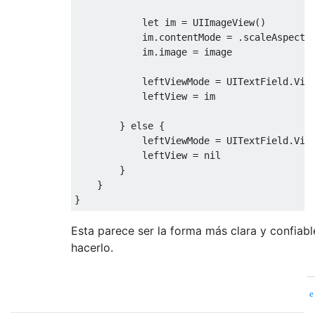
let
 im 
=
UIImageView
()
            im
.
contentMode 
=
.
scaleAspectFi
            im
.
image 
=
 image

            leftViewMode 
=
UITextField
.
Vie
            leftView 
=
 im

}
else
{
            leftViewMode 
=
UITextField
.
Vie
            leftView 
=
nil
}
}
}
Esta parece ser la forma más clara y confiabl
hacerlo.