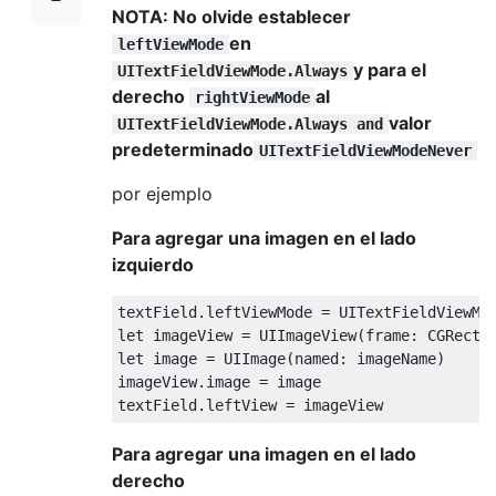
NOTA:
No olvide establecer
en
leftViewMode
y para el
UITextFieldViewMode.Always
derecho
al
rightViewMode
valor
UITextFieldViewMode.Always and
predeterminado
UITextFieldViewModeNever
por ejemplo
Para agregar una imagen en el lado
izquierdo
textField
.
leftViewMode 
=
UITextFieldViewMo
let
 imageView 
=
UIImageView
(
frame
:
CGRect
(
let
 image 
=
UIImage
(
named
:
 imageName
)
imageView
.
image 
=
 image

textField
.
leftView 
=
 imageView
Para agregar una imagen en el lado
derecho