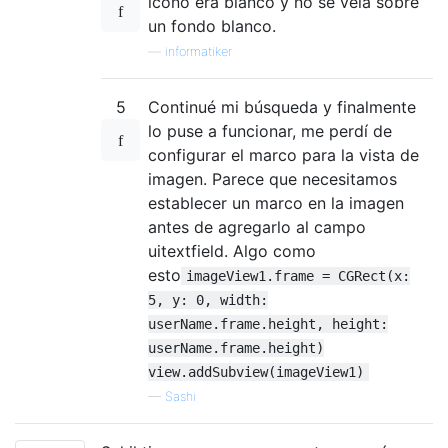
icono era blanco y no se veía sobre
un fondo blanco.
—
informatiker
5
Continué mi búsqueda y finalmente
lo puse a funcionar, me perdí de
configurar el marco para la vista de
imagen. Parece que necesitamos
establecer un marco en la imagen
antes de agregarlo al campo
uitextfield. Algo como
esto
imageView1.frame = CGRect(x:
5, y: 0, width:
userName.frame.height, height:
userName.frame.height)
view.addSubview(imageView1)
—
Sashi