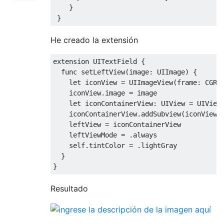
}
}
He creado la extensión
extension
UITextField
{
func
 setLeftView
(
image
:
UIImage
)
{
let
 iconView 
=
UIImageView
(
frame
:
CGRe
    iconView
.
image 
=
 image

let
 iconContainerView
:
UIView
=
UIView
    iconContainerView
.
addSubview
(
iconView
)
    leftView 
=
 iconContainerView

    leftViewMode 
=
.
always

self
.
tintColor 
=
.
lightGray

}
}
Resultado