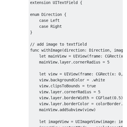
extension
UITextField
{
enum
Direction
{
case
Left
case
Right
}
func
 withImage
(
direction
:
Direction
,
 image
let
 mainView 
=
UIView
(
frame
:
CGRect
(
x
:
    mainView
.
layer
.
cornerRadius 
=
5
let
 view 
=
UIView
(
frame
:
CGRect
(
x
:
0
,
 
    view
.
backgroundColor 
=
.
white

    view
.
clipsToBounds 
=
true
    view
.
layer
.
cornerRadius 
=
5
    view
.
layer
.
borderWidth 
=
CGFloat
(
0
.
5
)
    view
.
layer
.
borderColor 
=
 colorBorder
.
cg
    mainView
.
addSubview
(
view
)
let
 imageView 
=
UIImageView
(
image
:
 ima