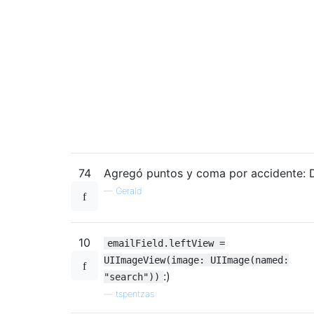
74
Agregó puntos y coma por accidente: 
—
Gerald
10
emailField.leftView =
UIImageView(image: UIImage(named:
:)
"search"))
—
tspentzas