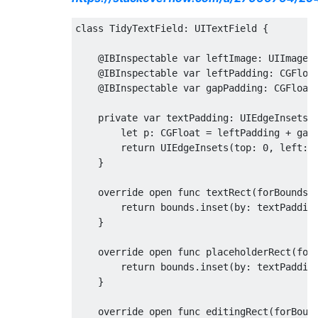
class
TidyTextField
:
UITextField
{
@
IBInspectable
var
 leftImage
:
UIImage
?
@
IBInspectable
var
 leftPadding
:
CGFloa
@
IBInspectable
var
 gapPadding
:
CGFloat
private
var
 textPadding
:
UIEdgeInsets
let
 p
:
CGFloat
=
 leftPadding 
+
 gap
return
UIEdgeInsets
(
top
:
0
,
left
:
 
}
override
open
func
 textRect
(
forBounds 
return
 bounds
.
inset
(
by
:
 textPaddin
}
override
open
func
 placeholderRect
(
for
return
 bounds
.
inset
(
by
:
 textPaddin
}
override
open
func
 editingRect
(
forBoun