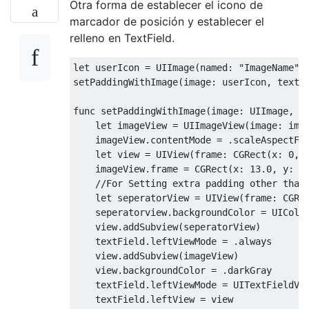
                imageView
.
image 
=
 image

Otra forma de establecer el icono de
                imageView
.
tintColor 
=
 tintC
marcador de posición y establecer el
let
 view 
=
UIView
(
frame 
:
relleno en TextField.
                view
.
addSubview
(
imageView
)
                leftView 
=
 view

let
 userIcon 
=
UIImage
(
named
:
"ImageName"
)
}
else
{
setPaddingWithImage
(
image
:
 userIcon
,
 textF
                leftViewMode 
=
.
never

}
func
 setPaddingWithImage
(
image
:
UIImage
,
 t
let
 imageView 
=
UIImageView
(
image
:
 ima
}
    imageView
.
contentMode 
=
.
scaleAspectFit
}
let
 view 
=
UIView
(
frame
:
CGRect
(
x
:
0
,
 
    imageView
.
frame 
=
CGRect
(
x
:
13
.
0
,
 y
:
1
@
IBInspectable
var
 placeholderColor 
:
didSet
{
let
 seperatorView 
=
UIView
(
frame
:
CGRe
let
 rawString 
=
 attributedPlac
    seperatorview
.
backgroundColor 
=
UIColo
let
 str 
=
NSAttributedString
(
s
    view
.
addSubview
(
seperatorView
)
            attributedPlaceholder 
=
 str

    textField
.
leftViewMode 
=
.
always

}
    view
.
addSubview
(
imageView
)
}
    view
.
backgroundColor 
=
.
darkGray

    textField
.
leftViewMode 
=
UITextFieldVi
override
func
 textRect
(
forBounds bound
    textField
.
leftView 
=
return
 bounds
.
insetBy
(
dx
:
50
,
 dy
: