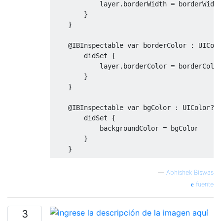
            layer
.
borderWidth 
=
 borderWidth
}
}
@
IBInspectable
var
 borderColor 
:
UICol
didSet
{
            layer
.
borderColor 
=
 borderColo
}
}
@
IBInspectable
var
 bgColor 
:
UIColor
?
didSet
{
            backgroundColor 
=
 bgColor

}
}
@
IBInspectable
var
 leftImage 
:
UIImage
—
Abhishek Biswas
didSet
{
fuente
if
let
 image 
=
 leftImage
{
                leftViewMode 
=
.
always

let
 imageView 
=
UIImageVie
3