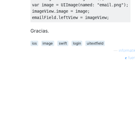
var
 image 
=
UIImage
(
named
:
"email.png"
);
imageView
.
image 
=
 image
;
emailField
.
leftView 
=
 imageView
;
Gracias.
ios
image
swift
login
uitextfield
—
informati
fuen