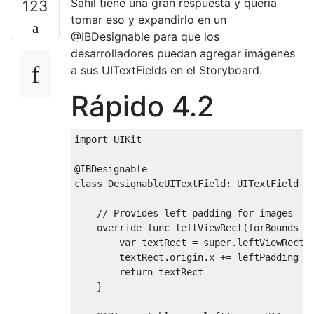
Sahil tiene una gran respuesta y quería
123
tomar eso y expandirlo en un
@IBDesignable para que los
desarrolladores puedan agregar imágenes
a sus UITextFields en el Storyboard.
Rápido 4.2
import
UIKit
@
IBDesignable
class
DesignableUITextField
:
UITextField
{
override
func
 leftViewRect
(
forBounds b
var
 textRect 
=
super
.
leftViewRect
(
        textRect
.
origin
.
x 
+=
 leftPadding

return
 textRect

}