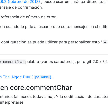
1.8.2 (febrero de 2013)
, puede usar un carácter diferente a 
ensaje de confirmación.
u referencia de número de error.
t da cuando le pide al usuario que edite mensajes en el edit
 configuración se puede utilizar para personalizar esto '
#
palabra (varios caracteres), pero git 2.0.x / 2
e.commentChar
n Thái Ngọc Duy (
)
:
pclouds
to en core.commentChar
arios (al menos todavía no). Y la codificación de caracte
interpretarse.