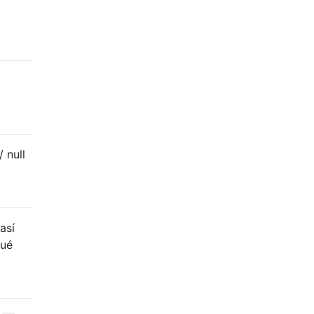
 null
así
qué