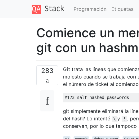
Programación
Etiquetas
Comience un men
git con un hashm
Git trata las líneas que comien
283
molesto cuando se trabaja con u
el número de ticket al comienzo d
git simplemente eliminará la lí
del hash? Lo intenté
y
, pe
\
!
conservan, por lo que tampoco s
git
commit
ticket-system
ticket-t