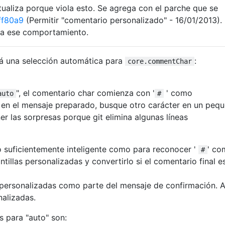
aliza porque viola esto. Se agrega con el parche que se
ff80a9
(Permitir "comentario personalizado" - 16/01/2013).
a ese comportamiento.
ará una selección automática para
:
core.commentChar
", el comentario char comienza con '
' como
auto
#
á en el mensaje preparado, busque otro carácter en un peq
r las sorpresas porque git elimina algunas líneas
o suficientemente inteligente como para reconocer '
' co
#
tillas personalizadas y convertirlo si el comentario final e
as personalizadas como parte del mensaje de confirmación. 
nalizadas.
s para "auto" son: