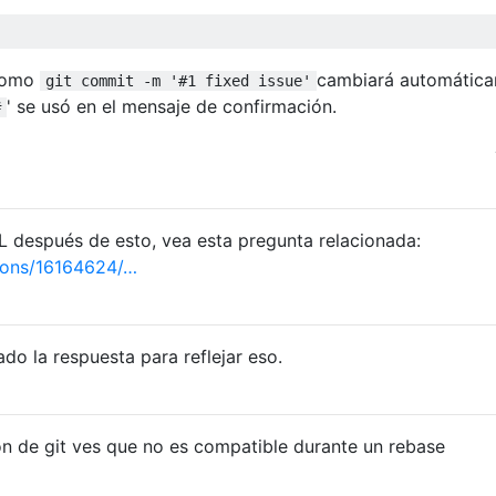
 como
cambiará automátic
git commit -m '#1 fixed issue'
' se usó en el mensaje de confirmación.
#
HL después de esto, vea esta pregunta relacionada:
ions/16164624/…
do la respuesta para reflejar eso.
 de git ves que no es compatible durante un rebase