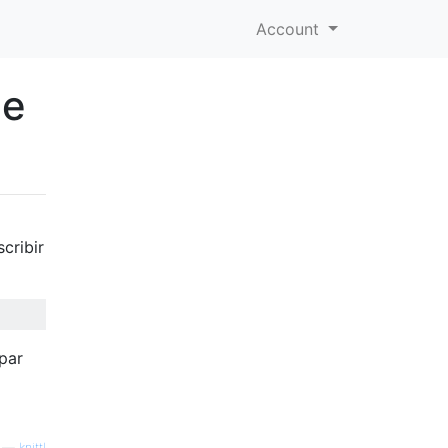
Account
de
cribir
par
—
knittl