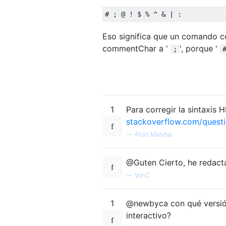
Eso significa que un comando
commentChar a '
', porque '
;
1
Para corregir la sintaxis 
stackoverflow.com/quest
—
Alois Mahdal
@Guten Cierto, he redacta
—
VonC
1
@newbyca con qué versión
interactivo?