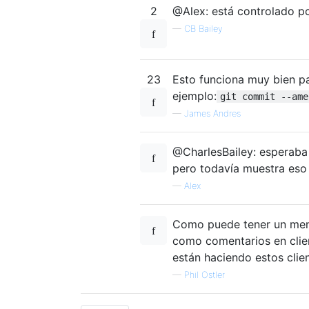
2
@Alex: está controlado p
—
CB Bailey
23
Esto funciona muy bien pa
ejemplo:
git commit --ame
—
James Andres
@CharlesBailey: esperaba 
pero todavía muestra eso
—
Alex
Como puede tener un mens
como comentarios en cli
están haciendo estos clie
—
Phil Ostler