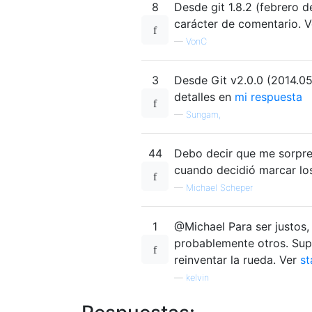
8
Desde git 1.8.2 (febrero 
carácter de comentario. 
—
VonC
3
Desde Git v2.0.0 (2014.0
detalles en
mi respuesta
—
Sungam,
44
Debo decir que me sorpre
cuando decidió marcar lo
—
Michael Scheper
1
@Michael Para ser justos,
probablemente otros. Sup
reinventar la rueda. Ver
s
—
kelvin