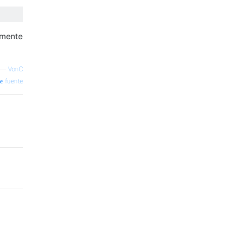
amente
—
VonC
fuente