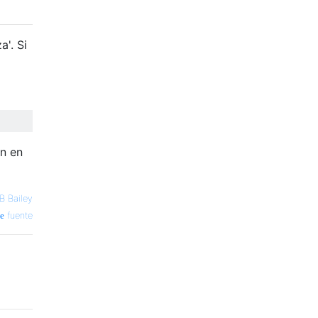
a'. Si
n en
B Bailey
fuente