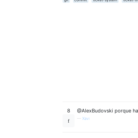
8
@AlexBudovski porque ha
—
Xavi