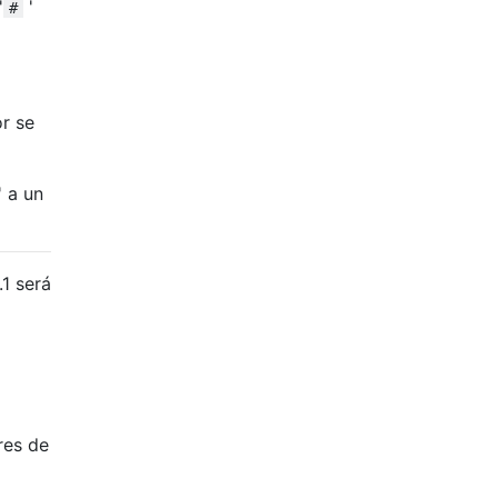
'
'
#
or se
' a un
.1 será
res de