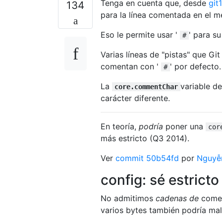
Tenga en cuenta que, desde
git
134
para la línea comentada en el m
Eso le permite usar '
' para s
#
Varias líneas de "pistas" que Gi
comentan con '
' por defecto.
#
La
variable de
core.commentChar
carácter diferente.
En teoría,
podría
poner una
cor
más estricto (Q3 2014).
Ver
commit 50b54fd
por
Nguyễ
config: sé estric
No admitimos
cadenas de
coment
varios bytes también podría mal