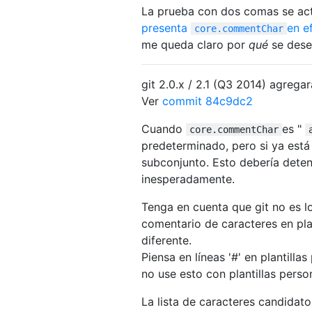
La prueba con dos comas se actu
presenta
en e
core.commentChar
me queda claro por
qué
se dese
git 2.0.x / 2.1 (Q3 2014) agreg
Ver
commit 84c9dc2
Cuando
es "
core.commentChar
predeterminado, pero si ya est
subconjunto. Esto debería detene
inesperadamente.
Tenga en cuenta que git no es l
comentario de caracteres en plan
diferente.
Piensa en líneas '#' en plantill
no use esto con plantillas perso
La lista de caracteres candidato