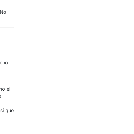
 No
ueño
mo el
s
Así que