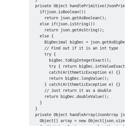
private
Object
 handlePrimitive
(
JsonPrimi
if
(
json
.
isBoolean
())
return
 json
.
getAsBoolean
();
else
if
(
json
.
isString
())
return
 json
.
getAsString
();
else
{
BigDecimal
 bigDec 
=
 json
.
getAsBigDec
// Find out if it is an int type
try
{
        bigDec
.
toBigIntegerExact
();
try
{
return
 bigDec
.
intValueExact
(
catch
(
ArithmeticException
 e
)
{}
return
 bigDec
.
longValue
();
}
catch
(
ArithmeticException
 e
)
{}
// Just return it as a double
return
 bigDec
.
doubleValue
();
}
}
private
Object
 handleArray
(
JsonArray
 jso
Object
[]
 array 
=
new
Object
[
json
.
size
(
for
(
int
 i 
=
0
;
 i 
<
 array
.
length
;
 i
++)