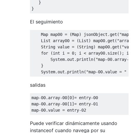
}
}
El seguimiento
Map
 map00 
=
(
Map
)
 jsonObject
.
get
(
"map-
List
 array00 
=
(
List
)
 map00
.
get
(
"array
String
 value 
=
(
String
)
 map00
.
get
(
"val
for
(
int
 i 
=
0
;
 i 
<
 array00
.
size
();
 i
+
System
.
out
.
println
(
"map-00.array-0
}
System
.
out
.
println
(
"map-00.value = "
+
salidas
map
-
00.array
-
00
[
0
]=
 entry
-
00
map
-
00.array
-
00
[
1
]=
 entry
-
01
map
-
00.value
=
 entry
-
02
Puede verificar dinámicamente usando
instanceof cuando navega por su