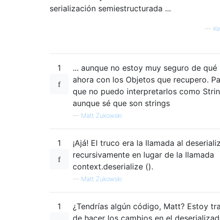
serialización semiestructurada ...
—
Ke
1
... aunque no estoy muy seguro de qué
ahora con los Objetos que recupero. P
que no puedo interpretarlos como Stri
aunque sé que son strings
—
Matt Zukowski
1
¡Ajá! El truco era la llamada al deserial
recursivamente en lugar de la llamada
context.deserialize ().
—
Matt Zukowski
1
¿Tendrías algún código, Matt? Estoy tr
de hacer los cambios en el deserializad