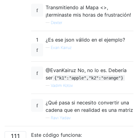
Transmitiendo al Mapa <>,
¡terminaste mis horas de frustración!
—
Dexter
1
¿Es ese json válido en el ejemplo?
—
Evan Kairuz
@EvanKairuz No, no lo es. Debería
ser
{"k1":"apple","k2":"orange"}
—
Vadim Kotov
¿Qué pasa si necesito convertir una
cadena que en realidad es una matriz
—
Ravi Yadav
Este código funciona:
111