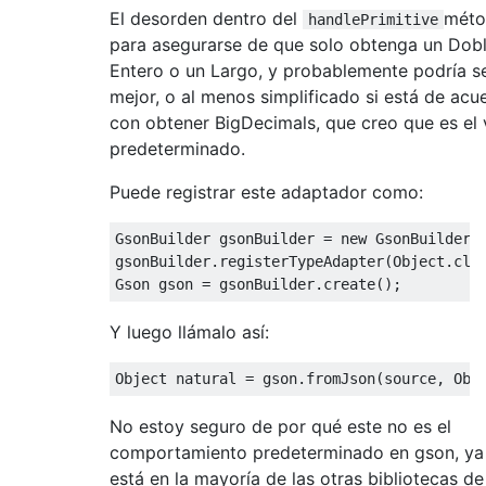
      array
[
i
]
=
 context
.
deserialize
(
json
.
El desorden dentro del
méto
handlePrimitive
return
 array
;
para asegurarse de que solo obtenga un Dobl
}
Entero o un Largo, y probablemente podría s
private
Object
 handleObject
(
JsonObject
 j
mejor, o al menos simplificado si está de acu
Map
<
String
,
Object
>
 map 
=
new
HashMap
<
con obtener BigDecimals, que creo que es el 
for
(
Map
.
Entry
<
String
,
JsonElement
>
 ent
predeterminado.
      map
.
put
(
entry
.
getKey
(),
 context
.
dese
return
 map
;
Puede registrar este adaptador como:
}
}
GsonBuilder
 gsonBuilder 
=
new
GsonBuilder
(
gsonBuilder
.
registerTypeAdapter
(
Object
.
cla
Gson
 gson 
=
 gsonBuilder
.
create
();
Y luego llámalo así:
Object
 natural 
=
 gson
.
fromJson
(
source
,
Obj
No estoy seguro de por qué este no es el
comportamiento predeterminado en gson, ya
está en la mayoría de las otras bibliotecas de