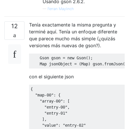
Usando gson 2.6.2.
—
Ferran Maylinch
Tenía exactamente la misma pregunta y
12
terminé aquí. Tenía un enfoque diferente
que parece mucho más simple (¿quizás
versiones más nuevas de gson?).
Gson
 gson 
=
new
Gson
();
Map
 jsonObject 
=
(
Map
)
 gson
.
fromJson
(
d
con el siguiente json
{
"map-00"
:
{
"array-00"
:
[
"entry-00"
,
"entry-01"
],
"value"
:
"entry-02"