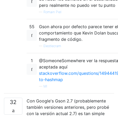
pero realmente no puedo ver tu punto
—
Romain Piel
55
Gson ahora por defecto parece tener e
comportamiento que Kevin Dolan busca
fragmento de código.
—
Eleotlecram
1
@SomeoneSomewhere ver la respuest
aceptada aquí
stackoverflow.com/questions/1494441
to-hashmap
—
MI
Con Google's Gson 2.7 (probablemente
32
también versiones anteriores, pero probé
con la versión actual 2.7) es tan simple