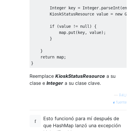
Integer
 key 
=
Integer
.
parseInt
(
ent
KioskStatusResource
 value 
=
new
Gs
if
(
value 
!=
null
)
{
            map
.
put
(
key
,
 value
);
}
}
return
 map
;
}
Reemplace
KioskStatusResource
a su
clase e
Integer
a su clase clave.
—
R4U
fuente
Esto funcionó para mí después de
que HashMap lanzó una excepción