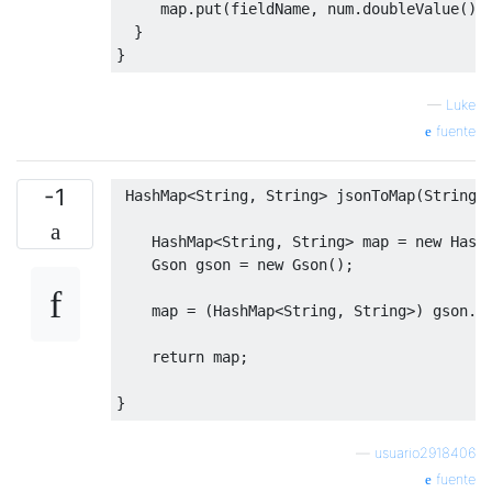
     map
.
put
(
fieldName
,
 num
.
doubleValue
())
}
}
}
—
Luke
fuente
-1
HashMap
<
String
,
String
>
 jsonToMap
(
String
HashMap
<
String
,
String
>
 map 
=
new
Hash
Gson
 gson 
=
new
Gson
();
    map 
=
(
HashMap
<
String
,
String
>)
 gson
.
f
return
 map
;
}
—
usuario2918406
fuente