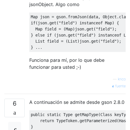
jsonObject. Algo como
Map
 json 
=
 gson
.
fromJson
(
data
,
Object
.
clas
if
(
json
.
get
(
"field"
)
instanceof
Map
)
{
Map
 field 
=
(
Map
)
json
.
get
(
"field"
);
}
else
if
(
json
.
get
(
"field"
)
instanceof
Li
List
 field 
=
(
List
)
json
.
get
(
"field"
);
}
...
Funciona para mí, por lo que debe
funcionar para usted ;-)
—
krico
fuente
A continuación se admite desde gson 2.8.0
6
public
static
Type
 getMapType
(
Class
 keyTyp
return
TypeToken
.
getParameterized
(
Hash
}