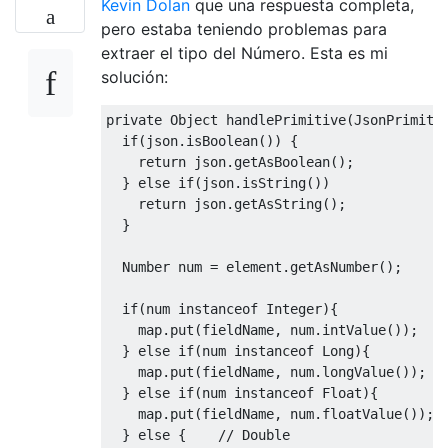
Kevin Dolan
que una respuesta completa,
            map
.
put
(
key
,
 value
);
pero estaba teniendo problemas para
}
extraer el tipo del Número. Esta es mi
return
 map
;
solución:
}
private
Object
 handlePrimitive
(
JsonPrimiti
if
(
json
.
isBoolean
())
{
public
static
List
<
Object
>
 toList
(
JSON
return
 json
.
getAsBoolean
();
List
<
Object
>
 list 
=
new
ArrayList
<
}
else
if
(
json
.
isString
())
for
(
int
 i 
=
0
;
 i 
<
 array
.
length
();
return
 json
.
getAsString
();
Object
 value 
=
 array
.
get
(
i
);
}
if
(
value 
instanceof
JSONArray
)
                value 
=
 toList
((
JSONArray
)
Number
 num 
=
 element
.
getAsNumber
();
}
if
(
num 
instanceof
Integer
){
else
if
(
value 
instanceof
JSONO
    map
.
put
(
fieldName
,
 num
.
intValue
());
                value 
=
 toMap
((
JSONObject
)
}
else
if
(
num 
instanceof
Long
){
}
    map
.
put
(
fieldName
,
 num
.
longValue
());
            list
.
add
(
value
);
}
else
if
(
num 
instanceof
Float
){
}
    map
.
put
(
fieldName
,
 num
.
floatValue
());
return
 list
;
}
else
{
// Double
}