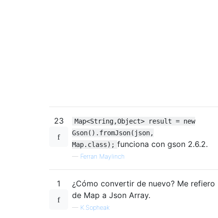
23
Map<String,Object> result = new
Gson().fromJson(json,
funciona con gson 2.6.2.
Map.class);
—
Ferran Maylinch
1
¿Cómo convertir de nuevo? Me refiero
de Map a Json Array.
—
K.Sopheak