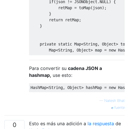
if
(
json 
!=
JSONObject
.
NULL
)
{
            retMap 
=
 toMap
(
json
);
}
return
 retMap
;
}
private
static
Map
<
String
,
Object
>
 toM
Map
<
String
,
Object
>
 map 
=
new
Hash
Iterator
<
String
>
 keysItr 
=
 object
.
Para convertir su
cadena JSON a
while
(
keysItr
.
hasNext
())
{
String
 key 
=
 keysItr
.
next
();
hashmap,
use esto:
Object
 value 
=
 object
.
get
(
key
)
HashMap
<
String
,
Object
>
 hashMap 
=
new
Hash
if
(
value 
instanceof
JSONArray
)
                value 
=
 toList
((
JSONArray
)
—
Natesh Bhat
}
fuente
else
if
(
value 
instanceof
JSONO
                value 
=
 toMap
((
JSONObject
)
Esto es más una adición a
la respuesta
de
0
}