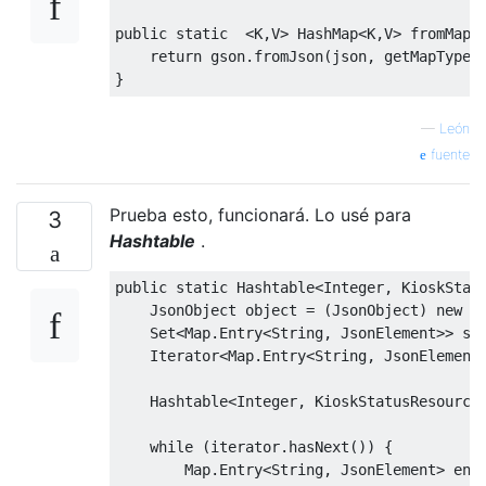
public
static
<
K
,
V
>
HashMap
<
K
,
V
>
 fromMap
(
return
 gson
.
fromJson
(
json
,
 getMapType
(
}
—
León
fuente
Prueba esto, funcionará. Lo usé para
3
Hashtable
.
public
static
Hashtable
<
Integer
,
KioskStat
JsonObject
 object 
=
(
JsonObject
)
new
 c
Set
<
Map
.
Entry
<
String
,
JsonElement
>>
 se
Iterator
<
Map
.
Entry
<
String
,
JsonElement
Hashtable
<
Integer
,
KioskStatusResource
while
(
iterator
.
hasNext
())
{
Map
.
Entry
<
String
,
JsonElement
>
 ent