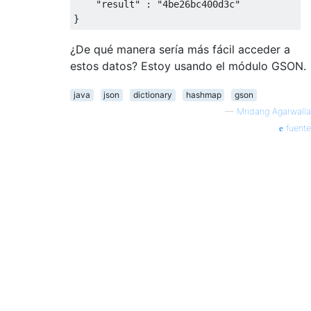
"result"
:
"4be26bc400d3c"
}
¿De qué manera sería más fácil acceder a
estos datos? Estoy usando el módulo GSON.
java
json
dictionary
hashmap
gson
—
Mridang Agarwalla
fuente