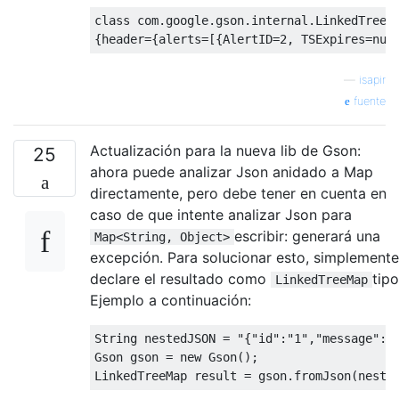
class
 com
.
google
.
gson
.
internal
.
LinkedTreeM
{
header
={
alerts
=[{
AlertID
=
2
,
TSExpires
=
nul
—
isapir
fuente
Actualización para la nueva lib de Gson:
25
ahora puede analizar Json anidado a Map
directamente, pero debe tener en cuenta en
caso de que intente analizar Json para
escribir: generará una
Map<String, Object>
excepción. Para solucionar esto, simplemente
declare el resultado como
tipo
LinkedTreeMap
Ejemplo a continuación:
String
 nestedJSON 
=
"{"
id
":"
1
","
message
":"
Gson
 gson 
=
new
Gson
();
LinkedTreeMap
 result 
=
 gson
.
fromJson
(
neste