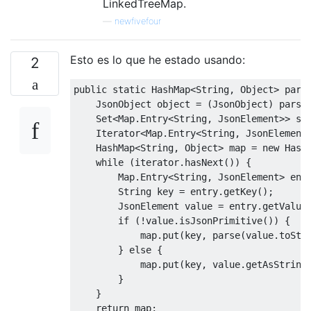
LinkedTreeMap.
—
newfivefour
Esto es lo que he estado usando:
2
public
static
HashMap
<
String
,
Object
>
 pars
JsonObject
 object 
=
(
JsonObject
)
 parse
Set
<
Map
.
Entry
<
String
,
JsonElement
>>
 se
Iterator
<
Map
.
Entry
<
String
,
JsonElement
HashMap
<
String
,
Object
>
 map 
=
new
Hash
while
(
iterator
.
hasNext
())
{
Map
.
Entry
<
String
,
JsonElement
>
 ent
String
 key 
=
 entry
.
getKey
();
JsonElement
 value 
=
 entry
.
getValue
if
(!
value
.
isJsonPrimitive
())
{
            map
.
put
(
key
,
 parse
(
value
.
toStr
}
else
{
            map
.
put
(
key
,
 value
.
getAsString
}
}
return
 map
;