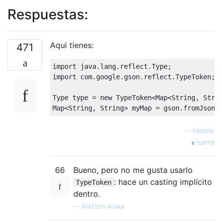
Respuestas:
Aqui tienes:
471
import
 java
.
lang
.
reflect
.
Type
;
import
 com
.
google
.
gson
.
reflect
.
TypeToken
;
Type
 type 
=
new
TypeToken
<
Map
<
String
,
Stri
Map
<
String
,
String
>
 myMap 
=
 gson
.
fromJson
(
—
heredar
fuente
66
Bueno, pero no me gusta usarlo
: hace un casting implícito
TypeToken
dentro.
—
AlikElzin-kilaka