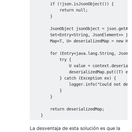
if
(!
json
.
isJsonObject
())
{
return
null
;
}
JsonObject
 jsonObject 
=
 json
.
getAs
Set
<
Entry
<
String
,
JsonElement
>>
 js
Map
<
T
,
 U
>
 deserializedMap 
=
new
Ha
for
(
Entry
<
java
.
lang
.
String
,
JsonE
try
{
                U value 
=
 context
.
deserial
                deserializedMap
.
put
((
T
)
 en
}
catch
(
Exception
 ex
)
{
                logger
.
info
(
"Could not des
}
}
return
 deserializedMap
;
}
La desventaja de esta solución es que la