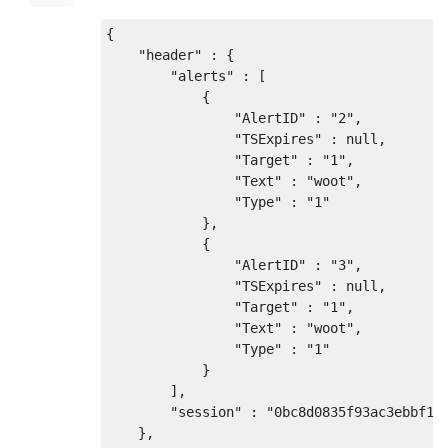
{
"header"
:
{
"alerts"
:
[
{
"AlertID"
:
"2"
,
"TSExpires"
:
null
,
"Target"
:
"1"
,
"Text"
:
"woot"
,
"Type"
:
"1"
},
{
"AlertID"
:
"3"
,
"TSExpires"
:
null
,
"Target"
:
"1"
,
"Text"
:
"woot"
,
"Type"
:
"1"
}
],
"session"
:
"0bc8d0835f93ac3ebbf11
},