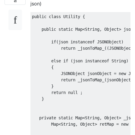
json)
public
class
Utility
{
public
static
Map
<
String
,
Object
>
 json
if
(
json 
instanceof
JSONObject
)
return
 _jsonToMap_
((
JSONObject
else
if
(
json 
instanceof
String
)
{
JSONObject
 jsonObject 
=
new
JS
return
 _jsonToMap_
(
jsonObject
)
}
return
null
;
}
private
static
Map
<
String
,
Object
>
 _jso
Map
<
String
,
Object
>
 retMap 
=
new
H