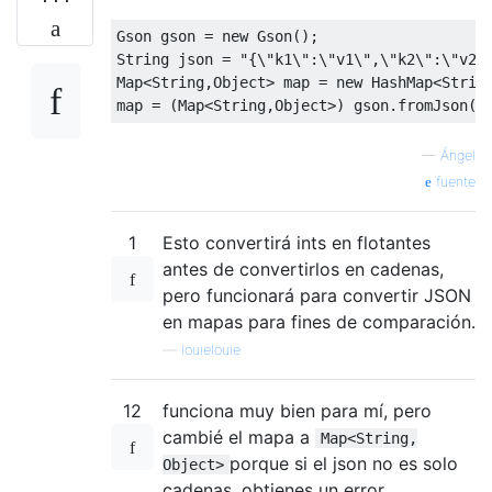
Gson
 gson 
=
new
Gson
();
String
 json 
=
"{\"k1\":\"v1\",\"k2\":\"v2\
Map
<
String
,
Object
>
 map 
=
new
HashMap
<
Strin
map 
=
(
Map
<
String
,
Object
>)
 gson
.
fromJson
(
j
—
Ángel
fuente
1
Esto convertirá ints en flotantes
antes de convertirlos en cadenas,
pero funcionará para convertir JSON
en mapas para fines de comparación.
—
louielouie
12
funciona muy bien para mí, pero
cambié el mapa a
Map<String,
porque si el json no es solo
Object>
cadenas, obtienes un error