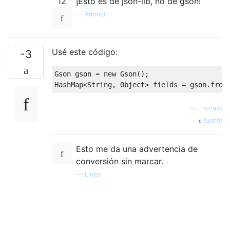
12
¡Esto es de json-lib, no de gson!
—
Ammar
Usé este código:
-3
Gson
 gson 
=
new
Gson
();
HashMap
<
String
,
Object
>
 fields 
=
 gson
.
from
—
mortalis
fuente
Esto me da una advertencia de
conversión sin marcar.
—
Línea