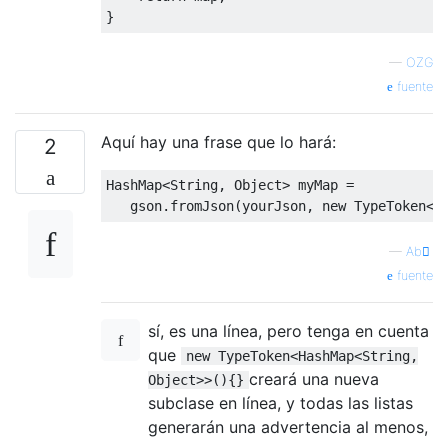
}
—
OZG
fuente
Aquí hay una frase que lo hará:
2
HashMap
<
String
,
Object
>
 myMap 
=
   gson
.
fromJson
(
yourJson
,
new
TypeToken
<
H
—
Ab ِ
fuente
sí, es una línea, pero tenga en cuenta
que
new TypeToken<HashMap<String,
creará una nueva
Object>>(){}
subclase en línea, y todas las listas
generarán una advertencia al menos,