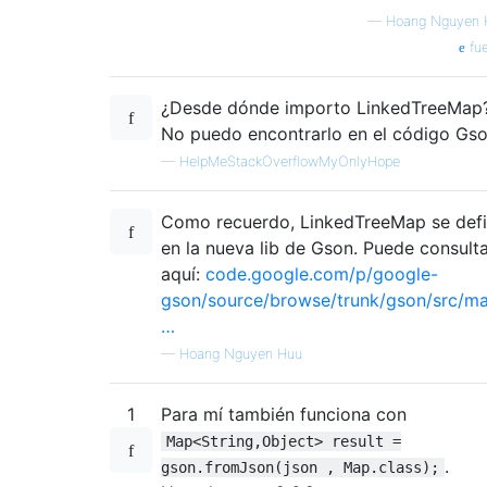
—
Hoang Nguyen 
fue
¿Desde dónde importo LinkedTreeMap
No puedo encontrarlo en el código Gso
—
HelpMeStackOverflowMyOnlyHope
Como recuerdo, LinkedTreeMap se def
en la nueva lib de Gson. Puede consult
aquí:
code.google.com/p/google-
gson/source/browse/trunk/gson/src/ma
…
—
Hoang Nguyen Huu
1
Para mí también funciona con
Map<String,Object> result =
.
gson.fromJson(json , Map.class);