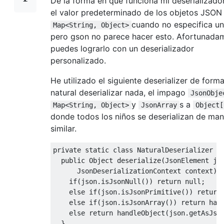
De la forma en que funciona mi deserializado
el valor predeterminado de los objetos JSON
cuando no especifica un
Map<String, Object>
pero gson no parece hacer esto. Afortunada
puedes lograrlo con un deserializador
personalizado.
He utilizado el siguiente deserializer de form
natural deserializar nada, el impago
JsonObje
y
s a
Map<String, Object>
JsonArray
Object[
donde todos los niños se deserializan de ma
similar.
private
static
class
NaturalDeserializer
i
public
Object
 deserialize
(
JsonElement
 js
JsonDeserializationContext
 context
)
if
(
json
.
isJsonNull
())
return
null
;
else
if
(
json
.
isJsonPrimitive
())
return
else
if
(
json
.
isJsonArray
())
return
 han
else
return
 handleObject
(
json
.
getAsJso
}