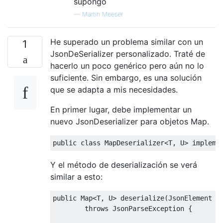
supongo
—
Martin Meeser
He superado un problema similar con un
1
JsonDeSerializer personalizado. Traté de
hacerlo un poco genérico pero aún no lo
suficiente. Sin embargo, es una solución
que se adapta a mis necesidades.
En primer lugar, debe implementar un
nuevo JsonDeserializer para objetos Map.
public
class
MapDeserializer
<
T
,
 U
>
impleme
Y el método de deserialización se verá
similar a esto:
public
Map
<
T
,
 U
>
 deserialize
(
JsonElement
 j
throws
JsonParseException
{