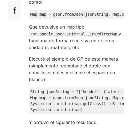
como:
Map
 map 
=
 gson
.
fromJson
(
jsonString
,
Map
.
cl
Que devuelve un
tipo
Map
y
com.google.gson.internal.LinkedTreeMap
funciona de forma recursiva en objetos
anidados, matrices, etc.
Ejecuté el ejemplo de OP de esta manera
(simplemente reemplacé el doble con
comillas simples y eliminé el espacio en
blanco):
String
 jsonString 
=
"{'header': {'alerts':
Map
 map 
=
 gson
.
fromJson
(
jsonString
,
Map
.
cl
System
.
out
.
println
(
map
.
getClass
().
toString
System
.
out
.
println
(
map
);
Y obtuvo el siguiente resultado: