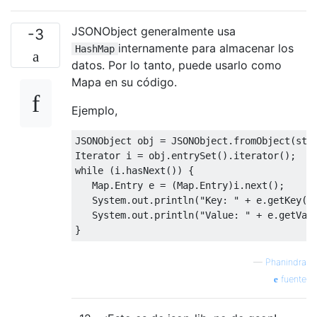
JSONObject generalmente usa
-3
internamente para almacenar los
HashMap
datos. Por lo tanto, puede usarlo como
Mapa en su código.
Ejemplo,
JSONObject
 obj 
=
JSONObject
.
fromObject
(
str
Iterator
 i 
=
 obj
.
entrySet
().
iterator
();
while
(
i
.
hasNext
())
{
Map
.
Entry
 e 
=
(
Map
.
Entry
)
i
.
next
();
System
.
out
.
println
(
"Key: "
+
 e
.
getKey
()
System
.
out
.
println
(
"Value: "
+
 e
.
getVal
}
—
Phanindra
fuente