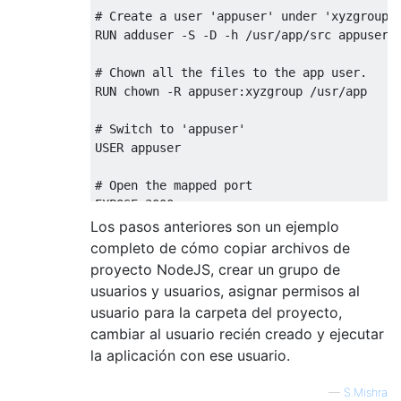
# Create a user 'appuser' under 'xyzgroup'

RUN adduser -S -D -h /usr/app/src appuser x
# Chown all the files to the app user.

RUN chown -R appuser:xyzgroup /usr/app

# Switch to 'appuser'

USER appuser

# Open the mapped port

EXPOSE 3000

Los pasos anteriores son un ejemplo
# Start the process

completo de cómo copiar archivos de
proyecto NodeJS, crear un grupo de
usuarios y usuarios, asignar permisos al
usuario para la carpeta del proyecto,
cambiar al usuario recién creado y ejecutar
la aplicación con ese usuario.
—
S.Mishra