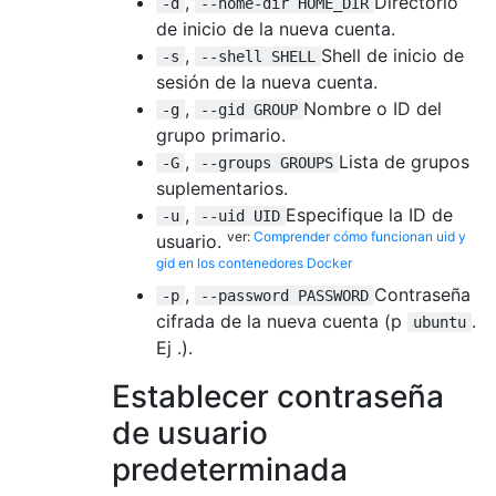
,
Directorio
-d
--home-dir HOME_DIR
de inicio de la nueva cuenta.
,
Shell de inicio de
-s
--shell SHELL
sesión de la nueva cuenta.
,
Nombre o ID del
-g
--gid GROUP
grupo primario.
,
Lista de grupos
-G
--groups GROUPS
suplementarios.
,
Especifique la ID de
-u
--uid UID
ver:
Comprender cómo funcionan uid y
usuario.
gid en los contenedores Docker
,
Contraseña
-p
--password PASSWORD
cifrada de la nueva cuenta (p
.
ubuntu
Ej .).
Establecer contraseña
de usuario
predeterminada