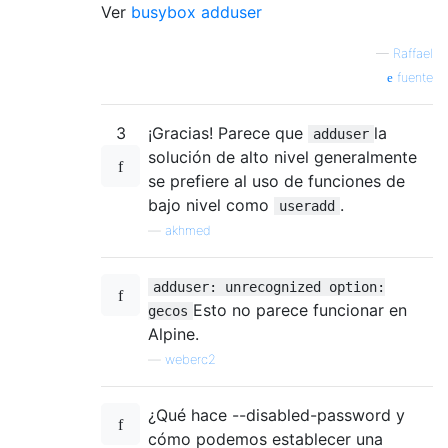
Ver
busybox adduser
—
Raffael
fuente
3
¡Gracias! Parece que
la
adduser
solución de alto nivel generalmente
se prefiere al uso de funciones de
bajo nivel como
.
useradd
—
akhmed
adduser: unrecognized option:
Esto no parece funcionar en
gecos
Alpine.
—
weberc2
¿Qué hace --disabled-password y
cómo podemos establecer una