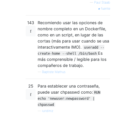
—
Paul Staab
fuente
143
Recomiendo usar las opciones de
nombre completo en un Dockerfile,
como en un script, en lugar de las
cortas (más para usar cuando se usa
interactivamente IMO).
useradd --
Es
create-home --shell /bin/bash
más comprensible / legible para los
compañeros de trabajo.
—
Baptiste Mathus
25
Para establecer una contraseña,
puede usar chpasswd como:
RUN
echo 'newuser:newpassword' |
chpasswd
—
iuridiniz