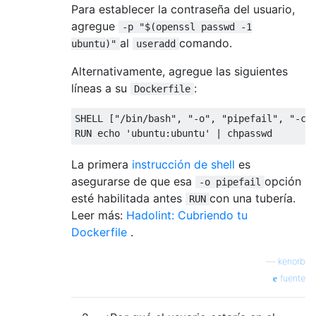
Para establecer la contraseña del usuario,
agregue
-p "$(openssl passwd -1
al
comando.
ubuntu)"
useradd
Alternativamente, agregue las siguientes
líneas a su
:
Dockerfile
SHELL ["/bin/bash", "-o", "pipefail", "-c"]
La primera
instrucción de shell
es
asegurarse de que esa
opción
-o pipefail
esté habilitada antes
con una tubería.
RUN
Leer más:
Hadolint: Cubriendo tu
Dockerfile
.
—
kenorb
fuente