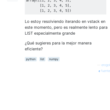
array
([[
1
,
2
,
3
,
4
,
5
],
[
1
,
2
,
3
,
4
,
5
],
[
1
,
2
,
3
,
4
,
5
])
Lo estoy resolviendo iterando en vstack en
este momento, pero es realmente lento para
LIST especialmente grande
¿Qué sugieres para la mejor manera
eficiente?
python
list
numpy
—
erogol
fuente