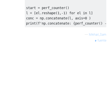
start 
=
 perf_counter
()
l 
=
[
el
.
reshape
(
1
,-
1
)
for
 el 
in
 l
]
conc 
=
 np
.
concatenate
(
l
,
 axis
=
0
)
print
(
f
'np.concatenate: {perf_counter() - 
—
Mikhail_Sam
fuente