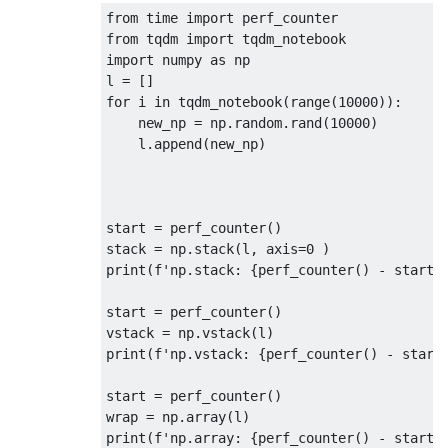
from
 time 
import
 perf_counter
from
 tqdm 
import
 tqdm_notebook
import
 numpy 
as
 np
l 
=
[]
for
 i 
in
 tqdm_notebook
(
range
(
10000
)):
    new_np 
=
 np
.
random
.
rand
(
10000
)
    l
.
append
(
new_np
)
start 
=
 perf_counter
()
stack 
=
 np
.
stack
(
l
,
 axis
=
0
)
print
(
f
'np.stack: {perf_counter() - start:
start 
=
 perf_counter
()
vstack 
=
 np
.
vstack
(
l
)
print
(
f
'np.vstack: {perf_counter() - start
start 
=
 perf_counter
()
wrap 
=
 np
.
array
(
l
)
print
(
f
'np.array: {perf_counter() - start: