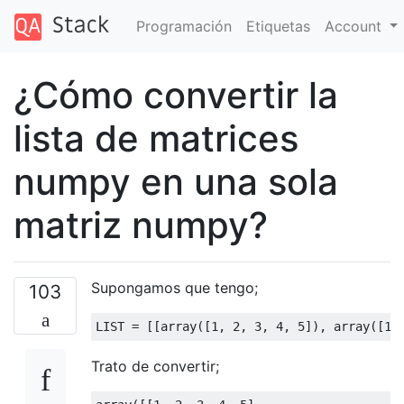
Programación
Etiquetas
Account
¿Cómo convertir la
lista de matrices
numpy en una sola
matriz numpy?
Supongamos que tengo;
103
LIST 
=
[[
array
([
1
,
2
,
3
,
4
,
5
]),
 array
([
1
,
Trato de convertir;