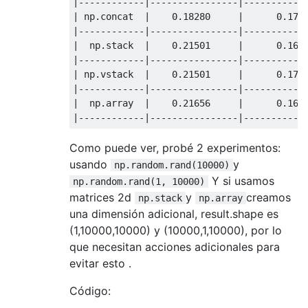
|------------|----------------|-----------
|
 np
.
concat  
|
0.18280
|
0.179
|------------|----------------|-----------
|
  np
.
stack  
|
0.21501
|
0.164
|------------|----------------|-----------
|
 np
.
vstack  
|
0.21501
|
0.171
|------------|----------------|-----------
|
  np
.
array  
|
0.21656
|
0.168
|------------|----------------|-----------
Como puede ver, probé 2 experimentos:
usando
y
np.random.rand(10000)
Y si usamos
np.random.rand(1, 10000)
matrices 2d
y
creamos
np.stack
np.array
una dimensión adicional, result.shape es
(1,10000,10000) y (10000,1,10000), por lo
que necesitan acciones adicionales para
evitar esto .
Código: