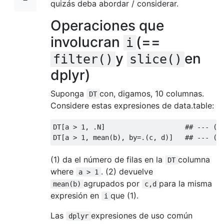
quizás deba abordar / considerar.
Operaciones que
involucran
(==
i
y
en
filter()
slice()
dplyr)
Suponga
con, digamos, 10 columnas.
DT
Considere estas expresiones de data.table:
DT[a > 
1
, .N]                    
## --- (1
DT[a > 
1
, mean(b), by=.(c, d)]   
## --- (2
(1) da el número de filas en la
columna
DT
where
. (2) devuelve
a > 1
agrupados por
para la misma
mean(b)
c,d
expresión en
que (1).
i
Las
expresiones de uso común
dplyr