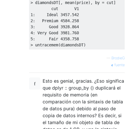
> diamondsDT[, mean(price), by = cut]

1
:     Ideal 
3457.542
2
:   Premium 
4584.258
3
:      Good 
3928.864
4
: Very Good 
3981.760
5
:      Fair 
4358.758
—
BrodieG
fuente
Esto es genial, gracias. ¿Eso significa
que dplyr :: group_by () duplicará el
requisito de memoria (en
comparación con la sintaxis de tabla
de datos pura) debido al paso de
copia de datos internos? Es decir, si
el tamaño de mi objeto de tabla de