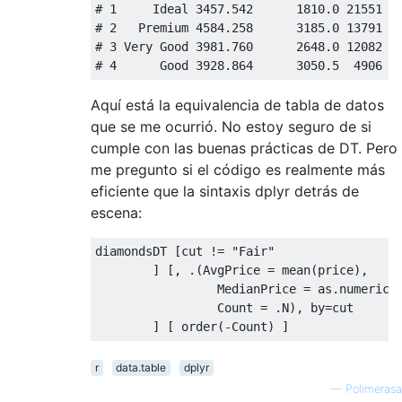
# 1     Ideal 3457.542      1810.0 21551
# 2   Premium 4584.258      3185.0 13791
# 3 Very Good 3981.760      2648.0 12082
# 4      Good 3928.864      3050.5  4906
Aquí está la equivalencia de tabla de datos
que se me ocurrió. No estoy seguro de si
cumple con las buenas prácticas de DT. Pero
me pregunto si el código es realmente más
eficiente que la sintaxis dplyr detrás de
escena:
diamondsDT [cut != 
"Fair"
        ] [, .(AvgPrice = mean(price),

                 MedianPrice = as.numeric(m
                 Count = .N), by=cut

r
data.table
dplyr
—
Polimerasa