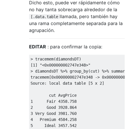
Dicho esto, puede ver rápidamente cómo
no hay tanta sobrecarga alrededor de la
llamada, pero también hay
[.data.table
una rama completamente separada para la
agrupación.
EDITAR
: para confirmar la copia:
> tracemem(diamondsDT)

[
1
] 
"<0x000000002747e348>"
> diamondsDT %>% group_by(cut) %>% summariz
tracemem[
0x000000002747e348
 -> 
0x000000002
Source: local data table [
5
 x 
2
]

1
      Fair 
4358.758
2
      Good 
3928.864
3
 Very Good 
3981.760
4
   Premium 
4584.258
5
     Ideal 
3457.542