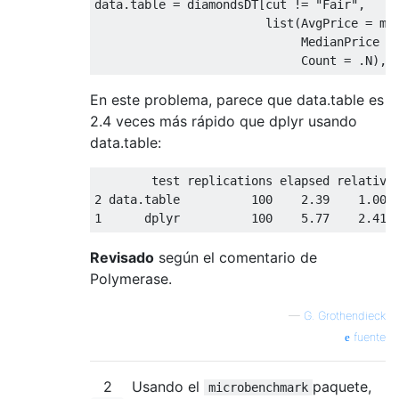
data.table = diamondsDT[cut != 
"Fair"
, 

                        list(AvgPrice = mea
                             MedianPrice = 
                             Count = .N), 
En este problema, parece que data.table es
2.4 veces más rápido que dplyr usando
data.table:
2
 data.table          
100
2.39
1.000
1
      dplyr          
100
5.77
2.414
Revisado
según el comentario de
Polymerase.
—
G. Grothendieck
fuente
2
Usando el
paquete,
microbenchmark