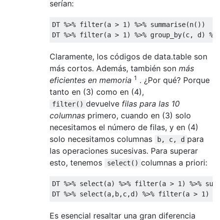
serían:
DT %>% filter(a > 
1
) %>% summarise(n())   
DT %>% filter(a > 
1
) %>% group_by(c, d) %>
Claramente, los códigos de data.table son
más cortos. Además, también son
más
1
eficientes en memoria
. ¿Por qué? Porque
tanto en (3) como en (4),
devuelve
filas para las 10
filter()
columnas
primero, cuando en (3) solo
necesitamos el número de filas, y en (4)
solo necesitamos columnas
para
b, c, d
las operaciones sucesivas. Para superar
esto, tenemos
columnas a priori:
select()
DT %>% select(a) %>% filter(a > 
1
) %>% sum
DT %>% select(a,b,c,d) %>% filter(a > 
1
) %
Es esencial resaltar una gran diferencia