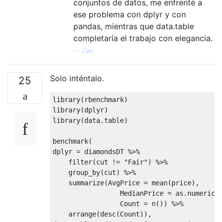
conjuntos de datos, me enfrenté a
ese problema con dplyr y con
pandas, mientras que data.table
completaría el trabajo con elegancia.
—
Zaki
Solo inténtalo.
25
library
library
library
(data.table)

benchmark(

dplyr = diamondsDT %>%

    filter(cut != 
"Fair"
) %>%

    group_by(cut) %>%

    summarize(AvgPrice = mean(price),

                 MedianPrice = as.numeric(m
                 Count = n()) %>%

    arrange(desc(Count)),
