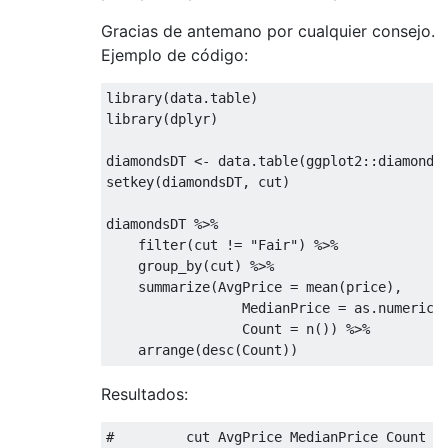
Gracias de antemano por cualquier consejo.
Ejemplo de código:
library
library
(dplyr)

diamondsDT <- data.table(ggplot2::diamonds)
setkey(diamondsDT, cut) 

diamondsDT %>%

    filter(cut != 
"Fair"
) %>%

    group_by(cut) %>%

    summarize(AvgPrice = mean(price),

                 MedianPrice = as.numeric(m
                 Count = n()) %>%

Resultados:
#         cut AvgPrice MedianPrice Count