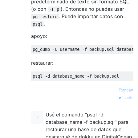
predeterminado de texto sin formato SQL
(o con
). Entonces no puedes usar
-F p
. Puede importar datos con
pg_restore
.
psql
apoyo:
pg_dump 
-
U username 
-
f 
backup
.
sql database
restaurar:
psql 
-
d database_name 
-
f 
backup
.
sql
—
Tombart
fuente
Usé el comando "psql -d
database_name -f backup.sql" para
restaurar una base de datos que
descargué de dokku en DigitalOcean.