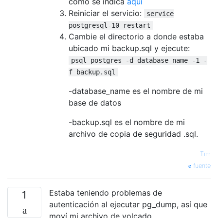
como se indica
aquí
Reiniciar el servicio:
service
postgresql-10 restart
Cambie el directorio a donde estaba
ubicado mi backup.sql y ejecute:
psql postgres -d database_name -1 -
f backup.sql
-database_name es el nombre de mi
base de datos
-backup.sql es el nombre de mi
archivo de copia de seguridad .sql.
—
Tim
fuente
Estaba teniendo problemas de
1
autenticación al ejecutar pg_dump, así que
moví mi archivo de volcado