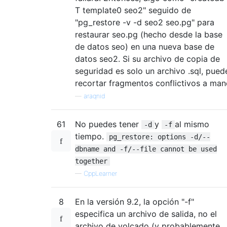
T template0 seo2" seguido de
"pg_restore -v -d seo2 seo.pg" para
restaurar seo.pg (hecho desde la base
de datos seo) en una nueva base de
datos seo2. Si su archivo de copia de
seguridad es solo un archivo .sql, pued
recortar fragmentos conflictivos a man
—
araqnid
61
No puedes tener
y
al mismo
-d
-f
tiempo.
pg_restore: options -d/--
dbname and -f/--file cannot be used
together
—
CppLearner
8
En la versión 9.2, la opción "-f"
especifica un archivo de salida, no el
archivo de volcado (y probablemente