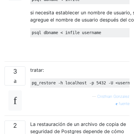
si necesita establecer un nombre de usuario,
agregue el nombre de usuario después del 
psql dbname 
<
 infile username
tratar:
3
pg_restore 
-
h localhost 
-
p 
5432
-
U 
<
userna
—
Cristhian Gonzalez
fuente
La restauración de un archivo de copia de
2
seguridad de Postgres depende de cómo