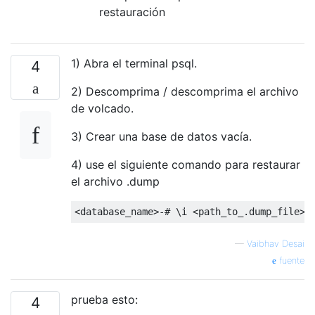
restauración
1) Abra el terminal psql.
4
2) Descomprima / descomprima el archivo
de volcado.
3) Crear una base de datos vacía.
4) use el siguiente comando para restaurar
el archivo .dump
<
database_name
>-#
\
i 
<
path_to_
.
dump_file
>
—
Vaibhav Desai
fuente
prueba esto:
4