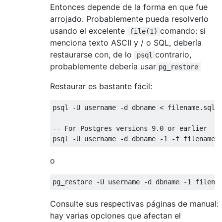
Entonces depende de la forma en que fue
arrojado. Probablemente pueda resolverlo
usando el excelente
comando: si
file(1)
menciona texto ASCII y / o SQL, debería
restaurarse con, de lo
contrario,
psql
probablemente debería usar
pg_restore
Restaurar es bastante fácil:
psql 
-
U username 
-
d dbname 
<
 filename
.
sql

-- For Postgres versions 9.0 or earlier
psql 
-
U username 
-
d dbname 
-1
-
f filename
.
o
pg_restore 
-
U username 
-
d dbname 
-1
 filena
Consulte sus respectivas páginas de manual:
hay varias opciones que afectan el