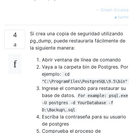
—
Dinesh-SriLanka
fuente
Si crea una copia de seguridad utilizando
4
pg_dump, puede restaurarla fácilmente de
la siguiente manera:
Abrir ventana de línea de comando
Vaya a la carpeta bin de Postgres. Por
ejemplo:
cd
"C:\ProgramFiles\PostgreSQL\9.5\bin"
Ingrese el comando para restaurar su
base de datos.
For example: psql.exe
-U postgres -d YourDatabase -f
D:\Backup\.sql
Escriba la contraseña para su usuario
de postgres
Comprueba el proceso de