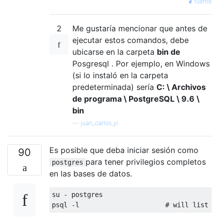
fuente
2
Me gustaría mencionar que antes de
ejecutar estos comandos, debe
ubicarse en la carpeta
bin de
Posgresql . Por ejemplo, en Windows
(si lo instaló en la carpeta
predeterminada) sería
C: \ Archivos
de programa \ PostgreSQL \ 9.6 \
bin
—
juan_carlos_yl
Es posible que deba iniciar sesión como
90
para tener privilegios completos
postgres
en las bases de datos.
su 
-
 postgres

psql 
-
l                      
#
 will list 
a