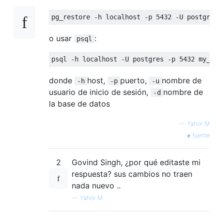
pg_restore 
-
h localhost 
-
p 
5432
-
U postgre
o usar
:
psql
psql 
-
h localhost 
-
U postgres 
-
p 
5432
 my_n
donde
host,
puerto,
nombre de
-h
-p
-u
usuario de inicio de sesión,
nombre de
-d
la base de datos
—
Yahor M
fuente
2
Govind Singh, ¿por qué editaste mi
respuesta? sus cambios no traen
nada nuevo ..
—
Yahor M