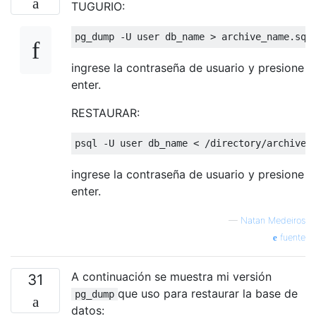
TUGURIO:
pg_dump 
-
U 
user
 db_name 
>
 archive_name
.
sql
ingrese la contraseña de usuario y presione
enter.
RESTAURAR:
psql 
-
U 
user
 db_name 
<
/
directory
/
archive
.
ingrese la contraseña de usuario y presione
enter.
—
Natan Medeiros
fuente
A continuación se muestra mi versión
31
que uso para restaurar la base de
pg_dump
datos: