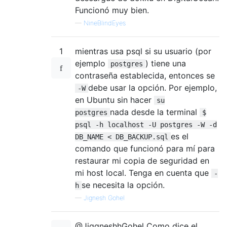
Funcionó muy bien.
—
NineBlindEyes
1
mientras usa psql si su usuario (por
ejemplo
) tiene una
postgres
contraseña establecida, entonces se
debe usar la opción. Por ejemplo,
-W
en Ubuntu sin hacer
su
nada desde la terminal
postgres
$
psql -h localhost -U postgres -W -d
es el
DB_NAME < DB_BACKUP.sql
comando que funcionó para mí para
restaurar mi copia de seguridad en
mi host local. Tenga en cuenta que
-
se necesita la opción.
h
—
Jignesh Gohel
@JiggneshhGohel Como dice el