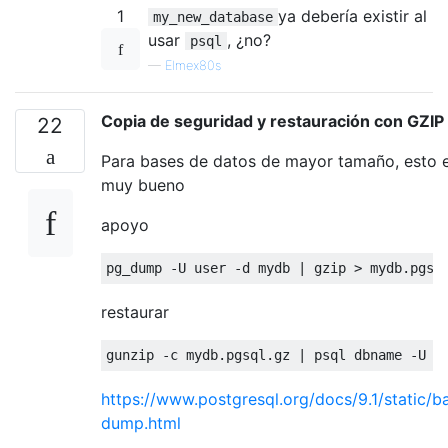
1
ya debería existir al
my_new_database
usar
, ¿no?
psql
—
Elmex80s
Copia de seguridad y restauración con GZIP
22
Para bases de datos de mayor tamaño, esto 
muy bueno
apoyo
pg_dump 
-
U 
user
-
d mydb 
|
 gzip 
>
 mydb
.
pgsq
restaurar
gunzip 
-
c mydb
.
pgsql
.
gz 
|
 psql dbname 
-
U 
u
https://www.postgresql.org/docs/9.1/static/b
dump.html