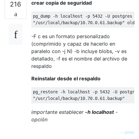
crear copia de seguridad
216
pg_dump 
-
h localhost 
-
p 
5432
-
U postgres 
-
"/usr/local/backup/10.70.0.61.backup"
 old_
-F c es un formato personalizado
(comprimido y capaz de hacerlo en
paralelo con -j N) -b incluye blobs, -v es
detallado, -f es el nombre del archivo de
respaldo
Reinstalar desde el respaldo
pg_restore 
-
h localhost 
-
p 
5432
-
U postgre
"/usr/local/backup/10.70.0.61.backup"
importante establecer
-h localhost
-
opción
—
piloto