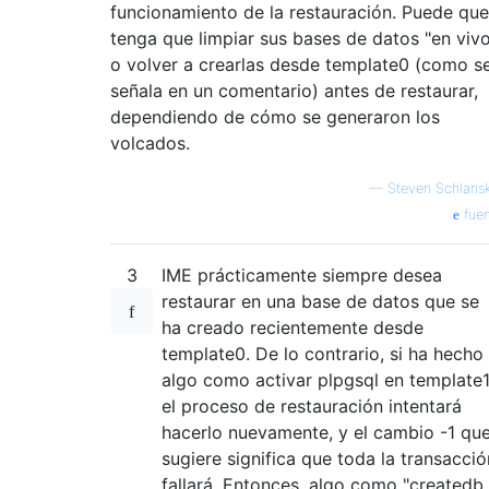
funcionamiento de la restauración. Puede que
tenga que limpiar sus bases de datos "en viv
o volver a crearlas desde template0 (como s
señala en un comentario) antes de restaurar,
dependiendo de cómo se generaron los
volcados.
—
Steven Schlans
fuen
3
IME prácticamente siempre desea
restaurar en una base de datos que se
ha creado recientemente desde
template0. De lo contrario, si ha hecho
algo como activar plpgsql en template1
el proceso de restauración intentará
hacerlo nuevamente, y el cambio -1 qu
sugiere significa que toda la transacció
fallará. Entonces, algo como "createdb 