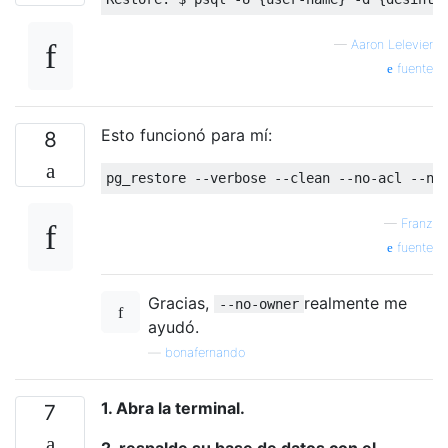
—
Aaron Lelevier
fuente
Esto funcionó para mí:
8
pg_restore 
--
verbose 
--
clean 
--
no
-
acl 
--
no
—
Franz
fuente
Gracias,
realmente me
--no-owner
ayudó.
—
bonafernando
1. Abra la terminal.
7
2. respalde su base de datos con el