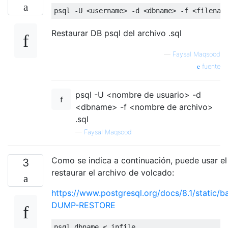
psql 
-
U 
<
username
>
-
d 
<
dbname
>
-
f 
<
filenam
Restaurar DB psql del archivo .sql
—
Faysal Maqsood
fuente
psql -U <nombre de usuario> -d
<dbname> -f <nombre de archivo>
.sql
—
Faysal Maqsood
Como se indica a continuación, puede usar e
3
restaurar el archivo de volcado:
https://www.postgresql.org/docs/8.1/static
DUMP-RESTORE
psql dbname 
<
 infile