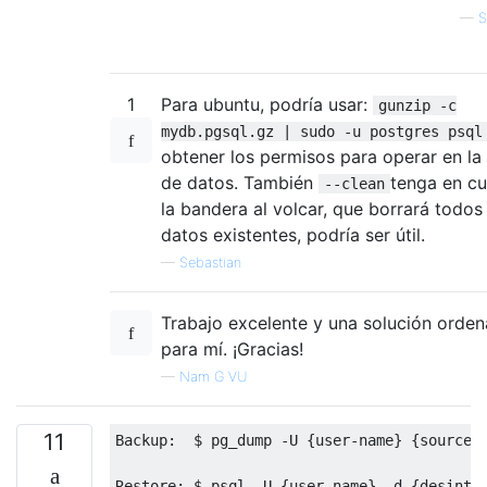
—
S
1
Para ubuntu, podría usar:
gunzip -c
mydb.pgsql.gz | sudo -u postgres psql
obtener los permisos para operar en la
de datos. También
tenga en c
--clean
la bandera al volcar, que borrará todos
datos existentes, podría ser útil.
—
Sebastian
Trabajo excelente y una solución orde
para mí. ¡Gracias!
—
Nam G VU
11
Backup
:
$
 pg_dump 
-
U 
{
user-name
}
{
source_
Restore
:
$
 psql 
-
U 
{
user-name
}
-
d 
{
desinta