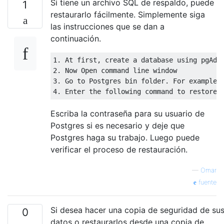
Si tiene un archivo SQL de respaldo, puede
1
restaurarlo fácilmente. Simplemente siga
las instrucciones que se dan a
continuación.
1.
 At first
,
create
 a 
database
using
 pgAdm
2.
 Now 
Open
3.
 Go 
to
 Postgres bin folder
.
For
 example
:
4.
 Enter the 
following
 command 
to
restore
 
Escriba la contraseña para su usuario de
Postgres si es necesario y deje que
Postgres haga su trabajo. Luego puede
verificar el proceso de restauración.
—
Omar
fuente
Si desea hacer una copia de seguridad de su
0
datos o restaurarlos desde una copia de