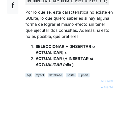
ON
 DUPLICATE 
KEY
UPDATE
 hits 
=
 hits 
+
1
;
Por lo que sé, esta característica no existe en
SQLite, lo que quiero saber es si hay alguna
forma de lograr el mismo efecto sin tener
que ejecutar dos consultas. Además, si esto
no es posible, qué prefieres:
SELECCIONAR + (INSERTAR o
ACTUALIZAR)
o
ACTUALIZAR (+ INSERTAR
si
ACTUALIZAR falla
)
sql
mysql
database
sqlite
upsert
—
Alix Axel
fuente