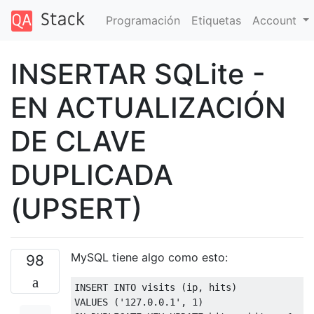
Programación
Etiquetas
Account
INSERTAR SQLite -
EN ACTUALIZACIÓN
DE CLAVE
DUPLICADA
(UPSERT)
MySQL tiene algo como esto:
98
INSERT
INTO
 visits 
(
ip
,
 hits
)
VALUES
(
'127.0.0.1'
,
1
)