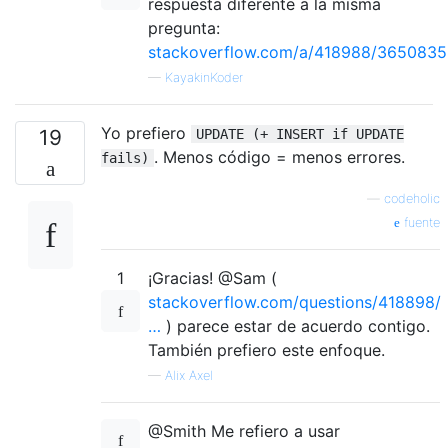
respuesta diferente a la misma
pregunta:
stackoverflow.com/a/418988/3650835
—
KayakinKoder
Yo prefiero
19
UPDATE (+ INSERT if UPDATE
. Menos código = menos errores.
fails)
—
codeholic
fuente
1
¡Gracias! @Sam (
stackoverflow.com/questions/418898/
…
) parece estar de acuerdo contigo.
También prefiero este enfoque.
—
Alix Axel
@Smith Me refiero a usar