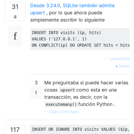
Desde 3.24.0, SQLite también admite
31
upsert
, por lo que ahora puede
simplemente escribir lo siguiente
INSERT
INTO
 visits 
(
ip
,
 hits
)
VALUES
(
'127.0.0.1'
,
1
)
ON
 CONFLICT
(
ip
)
 DO 
UPDATE
SET
 hits 
=
 hits 
—
szmate1618
fuente
3
Me preguntaba si puede hacer varias
cosas
como esta en una
upsert
transacción, es decir, con la
función Python .
executemany()
—
Radio controlado
117
INSERT
OR
 IGNORE 
INTO
 visits 
VALUES
($
ip
,