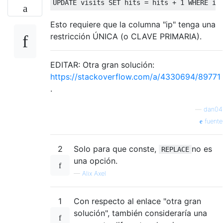
UPDATE
 visits 
SET
 hits 
=
 hits 
+
1
WHERE
 ip
Esto requiere que la columna "ip" tenga una
restricción ÚNICA (o CLAVE PRIMARIA).
EDITAR: Otra gran solución:
https://stackoverflow.com/a/4330694/89771
.
—
dan04
fuente
2
Solo para que conste,
no es
REPLACE
una opción.
—
Alix Axel
1
Con respecto al enlace "otra gran
solución", también consideraría una