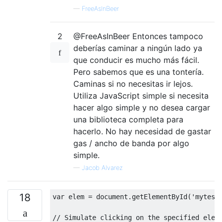
—
FreeAsInBeer
2
@FreeAsInBeer Entonces tampoco
deberías caminar a ningún lado ya
que conducir es mucho más fácil.
Pero sabemos que es una tontería.
Caminas si no necesitas ir lejos.
Utiliza JavaScript simple si necesita
hacer algo simple y no desea cargar
una biblioteca completa para
hacerlo. No hay necesidad de gastar
gas / ancho de banda por algo
simple.
—
Jacob Alvarez
18
var
 elem 
=
 document
.
getElementById
(
'mytest
// Simulate clicking on the specified elem