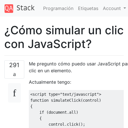
Programación
Etiquetas
Account
¿Cómo simular un clic
con JavaScript?
Me pregunto cómo puedo usar JavaScript par
291
clic en un elemento.
Actualmente tengo:
<
script type
=
"text/javascript"
>
function
 simulateClick
(
control
)
{
if
(
document
.
all
)
{
        control
.
click
();