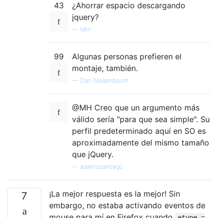
43
¿Ahorrar espacio descargando
jquery?
—
MH
99
Algunas personas prefieren el
montaje, también.
—
Dan Nissenbaum
@MH Creo que un argumento más
válido sería "para que sea simple". Su
perfil predeterminado aquí en SO es
aproximadamente del mismo tamaño
que jQuery.
—
adelriosantiago
¡La mejor respuesta es la mejor! Sin
7
embargo, no estaba activando eventos de
mouse para mí en Firefox cuando
etype =