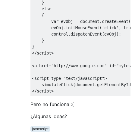
}
else
{
var
 evObj 
=
 document
.
createEvent
(
'
        evObj
.
initMouseEvent
(
'click'
,
true
        control
.
dispatchEvent
(
evObj
);
}
}
</
script
>
<
a href
=
"http://www.google.com"
 id
=
"mytest
<
script type
=
"text/javascript"
>
    simulateClick
(
document
.
getElementById
(
</
script
>
Pero no funciona :(
¿Algunas ideas?
javascript