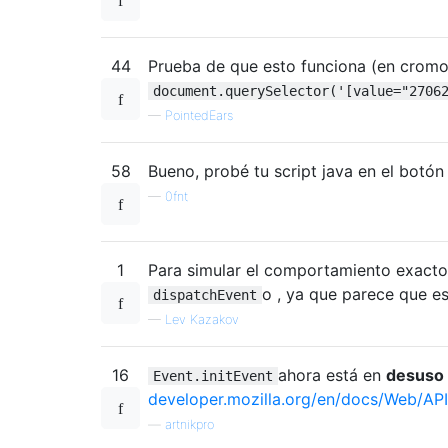
44
Prueba de que esto funciona (en cromo
document.querySelector('[value="2706
—
PointedEars
58
Bueno, probé tu script java en el botón
—
0fnt
1
Para simular el comportamiento exacto 
o , ya que parece que e
dispatchEvent
—
Lev Kazakov
16
ahora está en
desuso
Event.initEvent
developer.mozilla.org/en/docs/Web/API
—
artnikpro