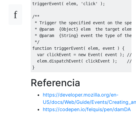
triggerEvent
(
 elem
,
'click'
);
/**

 * Trigger the specified event on the speci
 * @param  {Object} elem  the target elemen
 * @param  {String} event the type of the e
 */
function
 triggerEvent
(
 elem
,
 event 
)
{
var
 clickEvent 
=
new
Event
(
 event 
);
// 
  elem
.
dispatchEvent
(
 clickEvent 
);
// 
}
Referencia
https://developer.mozilla.org/en-
US/docs/Web/Guide/Events/Creating_an
https://codepen.io/felquis/pen/damDA