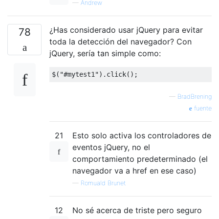
—
Andrew
¿Has considerado usar jQuery para evitar
78
toda la detección del navegador? Con
jQuery, sería tan simple como:
$
(
"#mytest1"
).
click
();
—
BradBrening
fuente
21
Esto solo activa los controladores de
eventos jQuery, no el
comportamiento predeterminado (el
navegador va a href en ese caso)
—
Romuald Brunet
12
No sé acerca de triste pero seguro