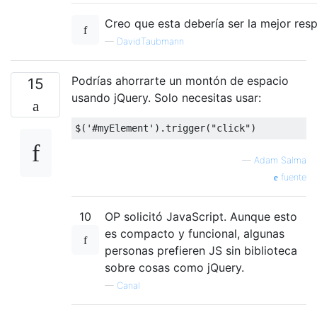
Creo que esta debería ser la mejor res
—
DavidTaubmann
Podrías ahorrarte un montón de espacio
15
usando jQuery. Solo necesitas usar:
$
(
'#myElement'
).
trigger
(
"click"
)
—
Adam Salma
fuente
10
OP solicitó JavaScript. Aunque esto
es compacto y funcional, algunas
personas prefieren JS sin biblioteca
sobre cosas como jQuery.
—
Canal