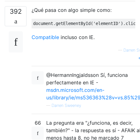
¿Qué pasa con algo simple como:
392
document
.
getElementById
(
'elementID'
).
click
Compatible
incluso con IE.
—
Darren 
@HermannIngjaldsson Sí, funciona
perfectamente en IE -
msdn.microsoft.com/en-
us/library/ie/ms536363%28v=vs.85%29
—
Darren Sweeney
66
La pregunta era "¿funciona, es decir,
también?" - la respuesta es sí - AFAIK a
menos hasta 8, no he marcado 7