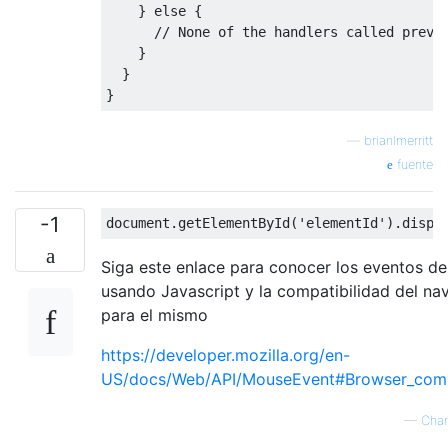
}
else
{
// None of the handlers called preve
}
}
}
—
brianlmerritt
fuente
-1
document
.
getElementById
(
'elementId'
).
dispa
Siga este enlace para conocer los eventos d
usando Javascript y la compatibilidad del n
para el mismo
https://developer.mozilla.org/en-
US/docs/Web/API/MouseEvent#Browser_compa
—
Char