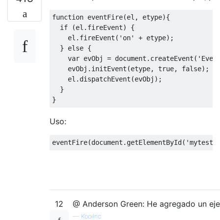
function
 eventFire
(
el
,
 etype
){
if
(
el
.
fireEvent
)
{
    el
.
fireEvent
(
'on'
+
 etype
);
}
else
{
var
 evObj 
=
 document
.
createEvent
(
'Even
    evObj
.
initEvent
(
etype
,
true
,
false
);
    el
.
dispatchEvent
(
evObj
);
}
}
Uso:
eventFire
(
document
.
getElementById
(
'mytest1
12
@ Anderson Green: He agregado un ejem
—
KooiInc