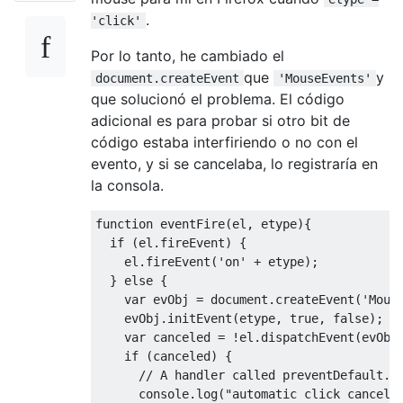
.
'click'
Por lo tanto, he cambiado el
que
y
document.createEvent
'MouseEvents'
que solucionó el problema. El código
adicional es para probar si otro bit de
código estaba interfiriendo o no con el
evento, y si se cancelaba, lo registraría en
la consola.
function
 eventFire
(
el
,
 etype
){
if
(
el
.
fireEvent
)
{
    el
.
fireEvent
(
'on'
+
 etype
);
}
else
{
var
 evObj 
=
 document
.
createEvent
(
'Mous
    evObj
.
initEvent
(
etype
,
true
,
false
);
var
 canceled 
=
!
el
.
dispatchEvent
(
evObj
if
(
canceled
)
{
// A handler called preventDefault.
      console
.
log
(
"automatic click cancele