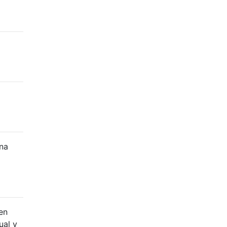
una
en
ual y