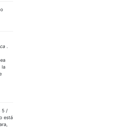
to
ica
.
nea
 la
e
 5 /
o está
ara,