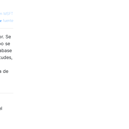
am MSFT
fuente
r. Se
po se
tabase
tudes,
a de
l