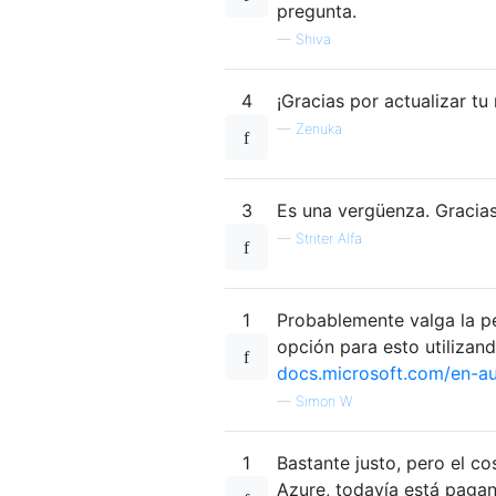
pregunta.
—
Shiva
4
¡Gracias por actualizar tu
—
Zenuka
3
Es una vergüenza. Gracias
—
Striter Alfa
1
Probablemente valga la pe
opción para esto utilizand
docs.microsoft.com/en-au
—
Simon W
1
Bastante justo, pero el c
Azure, todavía está pagan