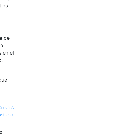
tios
se de
no
 en el
o.
que
Simon W
fuente
e