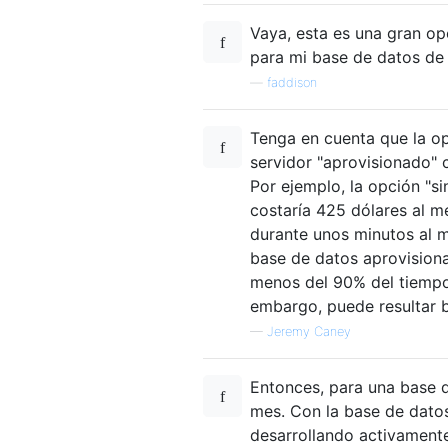
Vaya, esta es una gran o
para mi base de datos de d
—
faddison
Tenga en cuenta que la op
servidor "aprovisionado"
Por ejemplo, la opción "si
costaría 425 dólares al me
durante unos minutos al me
base de datos aprovisio
menos del 90% del tiempo 
embargo, puede resultar b
—
Jeremy Caney
Entonces, para una base d
mes. Con la base de datos
desarrollando activamente