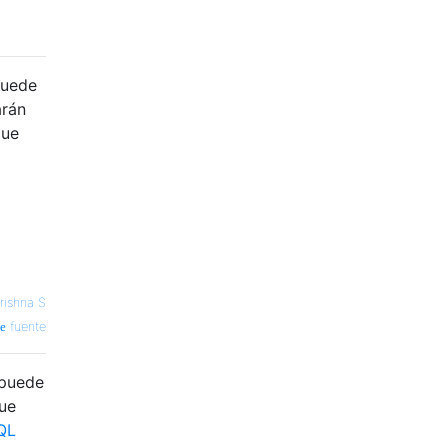
puede
arán
que
rishna S
fuente
 puede
que
QL