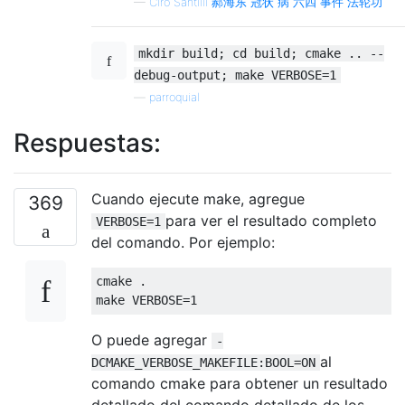
—
Ciro Santilli 郝海东 冠状 病 六四 事件 法轮功
mkdir build; cd build; cmake .. --
debug-output; make VERBOSE=1
—
parroquial
Respuestas:
Cuando ejecute make, agregue
369
para ver el resultado completo
VERBOSE=1
del comando. Por ejemplo:
cmake .

O puede agregar
-
al
DCMAKE_VERBOSE_MAKEFILE:BOOL=ON
comando cmake para obtener un resultado
detallado del comando detallado de los