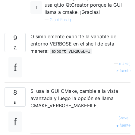
usa qt.io QtCreator porque la GUI
llama a cmake. ¡Gracias!
—
Grant Rostig
O simplemente exporte la variable de
9
entorno VERBOSE en el shell de esta
manera:
export VERBOSE=1
—
makerj
fuente
Si usa la GUI CMake, cambie a la vista
8
avanzada y luego la opción se llama
CMAKE_VERBOSE_MAKEFILE.
—
SteveL
fuente