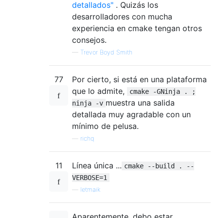
detallados"
. Quizás los
desarrolladores con mucha
experiencia en cmake tengan otros
consejos.
—
Trevor Boyd Smith
77
Por cierto, si está en una plataforma
que lo admite,
cmake -GNinja . ;
muestra una salida
ninja -v
detallada muy agradable con un
mínimo de pelusa.
—
richq
11
Línea única ...
cmake --build . --
VERBOSE=1
—
letmaik
Aparentemente, debo estar