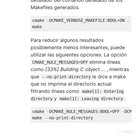
Makefiles generados.
cmake -DCMAKE_VERBOSE_MAKEFILE:BOOL=ON .

Para reducir algunos resultados
posiblemente menos interesantes, puede
utilizar las siguientes opciones. La opción
elimina líneas
CMAKE_RULE_MESSAGES=OFF
como
[33%] Building C object ...
, mientras
que
le dice a make
--no-print-directory
que no imprima el directorio actual
filtrando líneas como
make[1]: Entering
y
.
directory
make[1]: Leaving directory
cmake -DCMAKE_RULE_MESSAGES:BOOL=OFF -DCMAK
—
richq