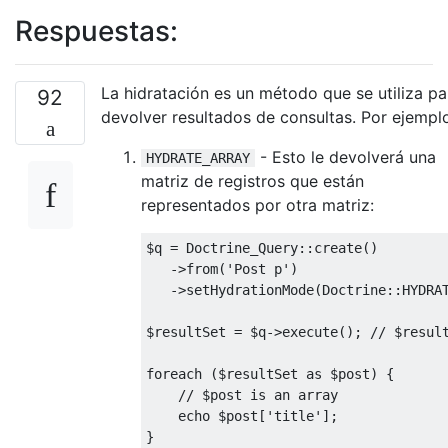
Respuestas:
La hidratación es un método que se utiliza pa
92
devolver resultados de consultas. Por ejempl
- Esto le devolverá una
HYDRATE_ARRAY
matriz de registros que están
representados por otra matriz:
$q 
=
Doctrine_Query
::
create
()
->
from
(
'Post p'
)
->
setHydrationMode
(
Doctrine
::
HYDRA
$resultSet 
=
 $q
->
execute
();
// $resul
foreach
(
$resultSet 
as
 $post
)
{
// $post is an array
    echo $post
[
'title'
];
}