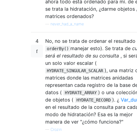
ahora todo está ordenado para mí. de 
se trata la hidratación, ¿darme objetos 
matrices ordenados?
—
never_had_a_name
4
No, no se trata de ordenar el resultado 
manejar esto). Se trata de
cu
orderBy()
será el resultado de su consulta
, si ser
un solo valor escalar (
), una matriz 
HYDRATE_SINGULAR_SCALAR
matrices donde las matrices anidadas
representan cada registro de la base d
datos (
) o una colecció
HYDRATE_ARRAY
de objetos (
). ¿
Var_d
HYDRATE_RECORD
en el resultado de la consulta para cad
modo de hidratación? Esa es la mejor
manera de ver "¿cómo funciona?"
—
Crozin