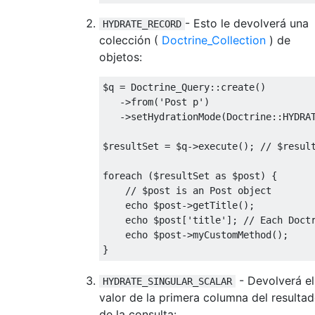
- Esto le devolverá una
HYDRATE_RECORD
colección (
Doctrine_Collection
) de
objetos:
$q 
=
Doctrine_Query
::
create
()
->
from
(
'Post p'
)
->
setHydrationMode
(
Doctrine
::
HYDRA
$resultSet 
=
 $q
->
execute
();
// $resul
foreach
(
$resultSet 
as
 $post
)
{
// $post is an Post object
    echo $post
->
getTitle
();
    echo $post
[
'title'
];
// Each Doct
    echo $post
->
myCustomMethod
();
}
- Devolverá el
HYDRATE_SINGULAR_SCALAR
valor de la primera columna del resulta
de la consulta: