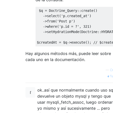
 $q 
=
Doctrine_Query
::
create
()
->
select
(
'p.created_at'
)
->
from
(
'Post p'
)
->
where
(
'p.id = ?'
,
321
)
->
setHydrationMode
(
Doctrine
::
HYDRA
$createdAt 
=
 $q
->
execute
();
// $creat
Hay algunos métodos más, puede leer sobre
cada uno en la documentación.
—
C
fu
ok..así que normalmente cuando uso sq
devuelve un objeto mysql y tengo que
usar mysqli_fetch_assoc, luego ordenar
yo mismo y así sucesivamente ... pero