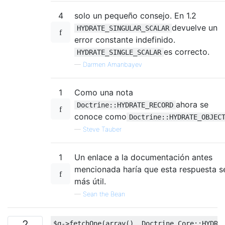
4
solo un pequeño consejo. En 1.2
devuelve un
HYDRATE_SINGULAR_SCALAR
error constante indefinido.
es correcto.
HYDRATE_SINGLE_SCALAR
—
Darmen Amanbayev
1
Como una nota
ahora se
Doctrine::HYDRATE_RECORD
conoce como
Doctrine::HYDRATE_OBJEC
—
Steve Tauber
1
Un enlace a la documentación antes
mencionada haría que esta respuesta s
más útil.
—
Sean the Bean
2
$q
->
fetchOne
(
array
(),
Doctrine_Core
::
HYDRA