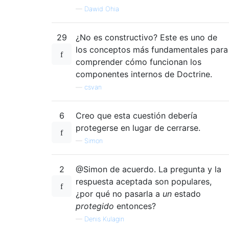
—
Dawid Ohia
29
¿No es constructivo? Este es uno de
los conceptos más fundamentales para
comprender cómo funcionan los
componentes internos de Doctrine.
—
csvan
6
Creo que esta cuestión debería
protegerse en lugar de cerrarse.
—
Simon
2
@Simon de acuerdo. La pregunta y la
respuesta aceptada son populares,
¿por qué no pasarla a
un
estado
protegido
entonces?
—
Denis Kulagin