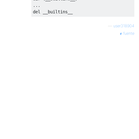
...
del
 __builtins__
—
user318904
fuente