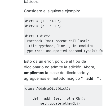
básicos.
Considere el siguiente ejemplo:
dict1 
=
{
1
:
"ABC"
}
dict2 
=
{
2
:
"EFG"
}
dict1 
+
Traceback
(
most recent call last
):
File
"python"
,
 line 
1
,
in
<
module
>
TypeError
:
 unsupported operand type
(
s
)
for
Esto da un error, porque el tipo de
diccionario no admite la adición. Ahora,
ampliemos la
clase de diccionario y
agreguemos el método mágico
"__add__"
:
class
AddableDict
(
dict
):
def
 __add__
(
self
,
 otherObj
):
        self
.
update
(
otherObj
)