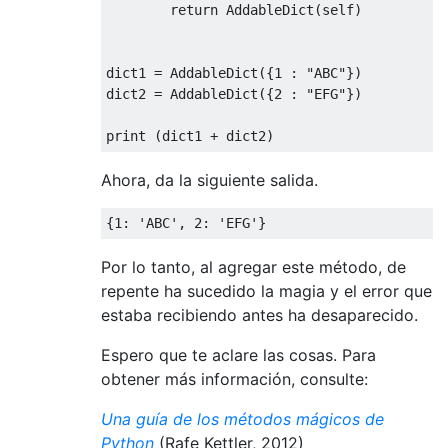
return
AddableDict
(
self
)
dict1 
=
AddableDict
({
1
:
"ABC"
})
dict2 
=
AddableDict
({
2
:
"EFG"
})
print
(
dict1 
+
 dict2
)
Ahora, da la siguiente salida.
{
1
:
'ABC'
,
2
:
'EFG'
}
Por lo tanto, al agregar este método, de
repente ha sucedido la magia y el error que
estaba recibiendo antes ha desaparecido.
Espero que te aclare las cosas. Para
obtener más información, consulte:
Una guía de los métodos mágicos de
Python
(Rafe Kettler, 2012)