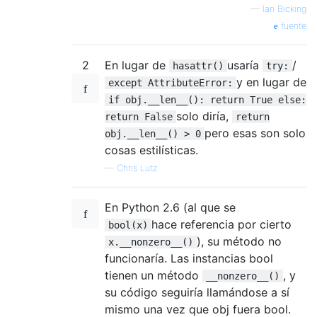
—
Ian Bicking
fuente
2
En lugar de
usaría
/
hasattr()
try:
y en lugar de
except AttributeError:
if obj.__len__(): return True else:
solo diría,
return False
return
pero esas son solo
obj.__len__() > 0
cosas estilísticas.
—
Chris Lutz
En Python 2.6 (al que se
hace referencia por cierto
bool(x)
), su método no
x.__nonzero__()
funcionaría. Las instancias bool
tienen un método
, y
__nonzero__()
su código seguiría llamándose a sí
mismo una vez que obj fuera bool.