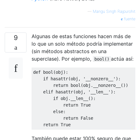
—
Mangu Singh Rajpurohit
fuente
Algunas de estas funciones hacen más de
9
lo que un solo método podría implementar
(sin métodos abstractos en una
superclase). Por ejemplo,
actúa así:
bool()
def
 bool
(
obj
):
if
 hasattr
(
obj
,
'__nonzero__'
):
return
 bool
(
obj
.
__nonzero__
())
elif
 hasattr
(
obj
,
'__len__'
):
if
 obj
.
__len__
():
return
True
else
:
return
False
return
True
También puede estar 100% seguro de que