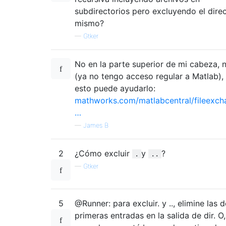
subdirectorios pero excluyendo el direc
mismo?
—
Gtker
No en la parte superior de mi cabeza, 
(ya no tengo acceso regular a Matlab),
esto puede ayudarlo:
mathworks.com/matlabcentral/fileexch
…
—
James B
2
¿Cómo excluir
y
?
.
..
—
Gtker
5
@Runner: para excluir. y .., elimine las 
primeras entradas en la salida de dir. O