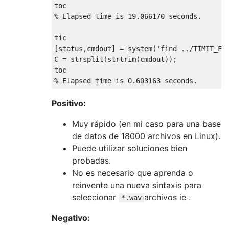
toc
% Elapsed time is 19.066170 seconds.
tic
[
status
,
cmdout
]
=
system
(
'find ../TIMIT_FU
C
=
strsplit
(
strtrim
(
cmdout
))
;
toc
% Elapsed time is 0.603163 seconds.
Positivo:
Muy rápido (en mi caso para una base
de datos de 18000 archivos en Linux).
Puede utilizar soluciones bien
probadas.
No es necesario que aprenda o
reinvente una nueva sintaxis para
seleccionar
archivos ie .
*.wav
Negativo: