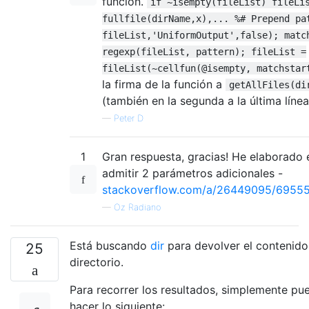
función.
if ~isempty(fileList) fileLi
fullfile(dirName,x),... %# Prepend pa
fileList,'UniformOutput',false); matc
regexp(fileList, pattern); fileList =
fileList(~cellfun(@isempty, matchstar
la firma de la función a
getAllFiles(di
(también en la segunda a la última línea
—
Peter D
1
Gran respuesta, gracias! He elaborado 
admitir 2 parámetros adicionales -
stackoverflow.com/a/26449095/6955
—
Oz Radiano
Está buscando
dir
para devolver el contenido
25
directorio.
Para recorrer los resultados, simplemente pu
hacer lo siguiente: