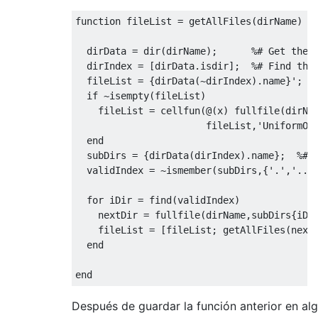
function
fileList
=
getAllFiles
(
dirName
)
dirData
=
dir
(
dirName
)
;
%# Get the 
dirIndex
=
[
dirData.isdir
]
;
%# Find the
fileList
=
{
dirData
(
~
dirIndex
)
.
name
}
'
;
if
~
isempty
(
fileList
)
fileList
=
cellfun
(
@
(
x
)
fullfile
(
dirNa
fileList
,
'UniformOu
end
subDirs
=
{
dirData
(
dirIndex
)
.
name
}
;
%# 
validIndex
=
~
ismember
(
subDirs
,
{
'.'
,
'..'
for
iDir
=
find
(
validIndex
)
nextDir
=
fullfile
(
dirName
,
subDirs
{
iDi
fileList
=
[
fileList
;
getAllFiles
(
next
end
end
Después de guardar la función anterior en alg