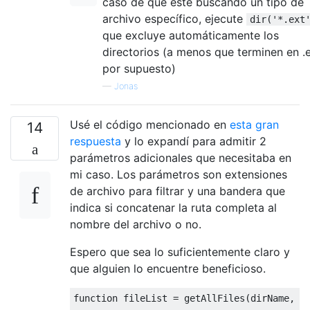
caso de que esté buscando un tipo de
archivo específico, ejecute
dir('*.ext
que excluye automáticamente los
directorios (a menos que terminen en .e
por supuesto)
—
Jonas
Usé el código mencionado en
esta gran
14
respuesta
y lo expandí para admitir 2
parámetros adicionales que necesitaba en
mi caso. Los parámetros son extensiones
de archivo para filtrar y una bandera que
indica si concatenar la ruta completa al
nombre del archivo o no.
Espero que sea lo suficientemente claro y
que alguien lo encuentre beneficioso.
function
fileList
=
getAllFiles
(
dirName
,
f