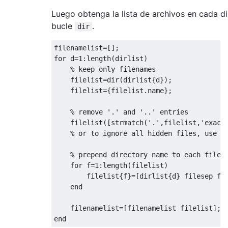
Luego obtenga la lista de archivos en cada di
bucle
.
dir
filenamelist
=
[]
;
for
d
=
1
:
length
(
dirlist
)
% keep only filenames
filelist
=
dir
(
dirlist
{
d
})
;
filelist
=
{
filelist.name
}
;
% remove '.' and '..' entries
filelist
([
strmatch
(
'.'
,
filelist
,
'exact
% or to ignore all hidden files, use f
% prepend directory name to each filen
for
f
=
1
:
length
(
filelist
)
filelist
{
f
}
=
[
dirlist
{
d
}
filesep
fi
end
filenamelist
=
[
filenamelist
filelist
]
;
end