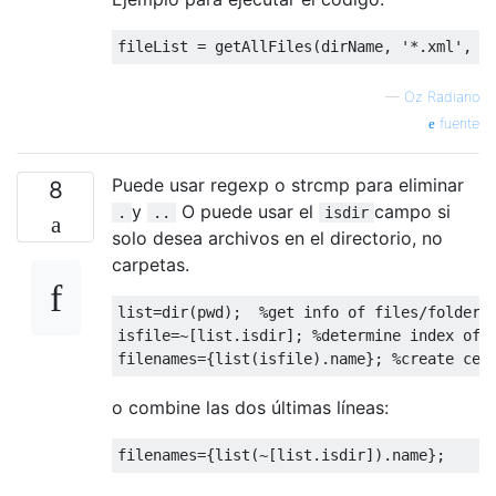
fileList
=
getAllFiles
(
dirName
,
'*.xml'
,
0
—
Oz Radiano
fuente
Puede usar regexp o strcmp para eliminar
8
y
O puede usar el
campo si
.
..
isdir
solo desea archivos en el directorio, no
carpetas.
list
=
dir
(
pwd
)
;
%get info of files/folders
isfile
=~
[
list.isdir
]
;
%determine index of 
filenames
=
{
list
(
isfile
)
.
name
}
;
%create cel
o combine las dos últimas líneas:
filenames
=
{
list
(
~
[
list.isdir
])
.
name
}
;