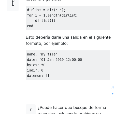
dirlist
=
dir
(
'.'
)
;
for
i
=
1
:
length
(
dirlist
)
dirlist
(
i
)
end
Esto debería darle una salida en el siguiente
formato, por ejemplo:
name
:
'my_file'
date
:
'01-Jan-2010 12:00:00'
bytes
:
56
isdir
:
0
datenum
:
[]
—
J
¿Puede hacer que busque de forma
recursiva incluyendo archivos en