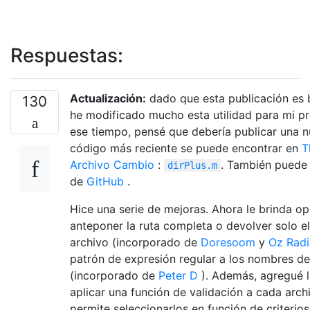
Respuestas:
Actualización:
dado que esta publicación es 
130
he modificado mucho esta utilidad para mi p
ese tiempo, pensé que debería publicar una n
código más reciente se puede encontrar en
T
Archivo Cambio
:
. También puede 
dirPlus.m
de
GitHub
.
Hice una serie de mejoras. Ahora le brinda o
anteponer la ruta completa o devolver solo e
archivo (incorporado de
Doresoom
y
Oz Rad
patrón de expresión regular a los nombres de
(incorporado de
Peter D
). Además, agregué 
aplicar una función de validación a cada archi
permite seleccionarlos en función de criterios