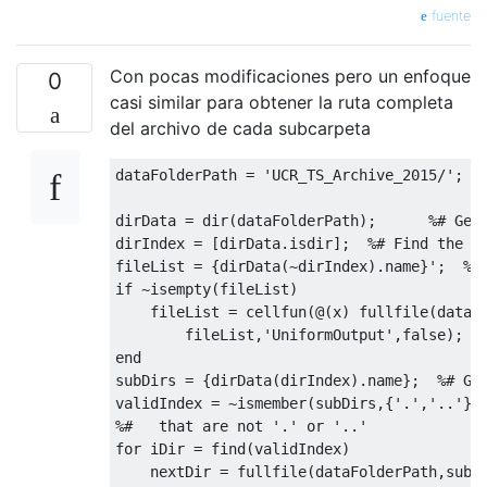
fuente
Con pocas modificaciones pero un enfoque
0
casi similar para obtener la ruta completa
del archivo de cada subcarpeta
dataFolderPath
=
'UCR_TS_Archive_2015/'
;
dirData
=
dir
(
dataFolderPath
)
;
%# Get
dirIndex
=
[
dirData.isdir
]
;
%# Find the i
fileList
=
{
dirData
(
~
dirIndex
)
.
name
}
'
;
%'
if
~
isempty
(
fileList
)
fileList
=
cellfun
(
@
(
x
)
fullfile
(
dataF
fileList
,
'UniformOutput'
,
false
)
;
end
subDirs
=
{
dirData
(
dirIndex
)
.
name
}
;
%# Ge
validIndex
=
~
ismember
(
subDirs
,
{
'.'
,
'..'
})
%#   that are not '.' or '..'
for
iDir
=
find
(
validIndex
)
nextDir
=
fullfile
(
dataFolderPath
,
subD