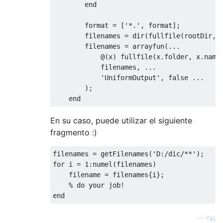
end
format
=
[
'*.'
,
format
]
;
filenames
=
dir
(
fullfile
(
rootDir
,
filenames
=
arrayfun
(
@
(
x
)
fullfile
(
x.folder
,
x.name
filenames
,
'UniformOutput'
,
false
)
;
end
En su caso, puede utilizar el siguiente
fragmento :)
filenames
=
getFilenames
(
'D:/dic/**'
)
;
for
i
=
1
:
numel
(
filenames
)
filename
=
filenames
{
i
}
;
% do your job!
end
—
Yas