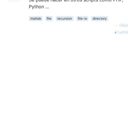
Python ...
matlab
file
recursion
file-io
directory
—
Gtker
fuente