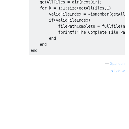
getAllFiles
=
dir
(
nextDir
)
;
for
k
=
1
:
1
:
size
(
getAllFiles
,
1
)
validFileIndex
=
~
ismember
(
getAllF
if
(
validFileIndex
)
filePathComplete
=
fullfile
(
ne
fprintf
(
'The Complete File Pat
end
end
end
—
Spandan
fuente