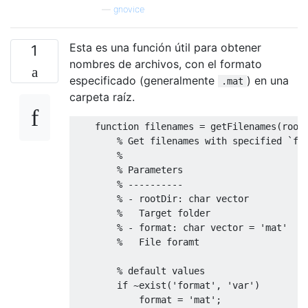
—
gnovice
Esta es una función útil para obtener
1
nombres de archivos, con el formato
especificado (generalmente
) en una
.mat
carpeta raíz.
function
filenames
=
getFilenames
(
root
% Get filenames with specified `fo
%
% Parameters
% ----------
% - rootDir: char vector
%   Target folder
% - format: char vector = 'mat'
%   File foramt
% default values
if
~
exist
(
'format'
,
'var'
)
format
=
'mat'
;