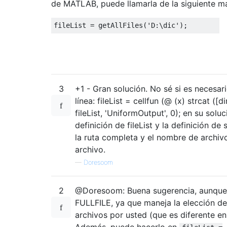
de MATLAB, puede llamarla de la siguiente m
fileList
=
getAllFiles
(
'D:\dic'
)
;
3
+1 - Gran solución. No sé si es necesario
línea: fileList = cellfun (@ (x) strcat ([di
fileList, 'UniformOutput', 0); en su solu
definición de fileList y la definición de
la ruta completa y el nombre de archiv
archivo.
—
Doresoom
2
@Doresoom: Buena sugerencia, aunque e
FULLFILE, ya que maneja la elección de
archivos por usted (que es diferente e
Además, puede hacerlo en