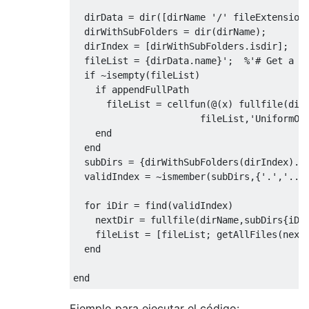
dirData
=
dir
([
dirName
'/'
fileExtension
dirWithSubFolders
=
dir
(
dirName
)
;
dirIndex
=
[
dirWithSubFolders.isdir
]
;
%
fileList
=
{
dirData.name
}
'
;
%'# Get a l
if
~
isempty
(
fileList
)
if
appendFullPath
fileList
=
cellfun
(
@
(
x
)
fullfile
(
dir
fileList
,
'UniformOu
end
end
subDirs
=
{
dirWithSubFolders
(
dirIndex
)
.
n
validIndex
=
~
ismember
(
subDirs
,
{
'.'
,
'..'
for
iDir
=
find
(
validIndex
)
nextDir
=
fullfile
(
dirName
,
subDirs
{
iDi
fileList
=
[
fileList
;
getAllFiles
(
next
end
end
Ejemplo para ejecutar el código: