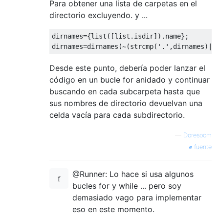
Para obtener una lista de carpetas en el
directorio excluyendo. y ...
dirnames
=
{
list
([
list.isdir
])
.
name
}
;
dirnames
=
dirnames
(
~
(
strcmp
(
'.'
,
dirnames
)
|
s
Desde este punto, debería poder lanzar el
código en un bucle for anidado y continuar
buscando en cada subcarpeta hasta que
sus nombres de directorio devuelvan una
celda vacía para cada subdirectorio.
—
Doresoom
fuente
@Runner: Lo hace si usa algunos
bucles for y while ... pero soy
demasiado vago para implementar
eso en este momento.