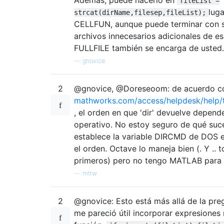
fileList =
luga
strcat(dirName,filesep,fileList);
CELLFUN, aunque puede terminar con 
archivos innecesarios adicionales de e
FULLFILE también se encarga de usted.
—
gnovice
2
@gnovice, @Doreseoom: de acuerdo c
mathworks.com/access/helpdesk/help/t
, el orden en que 'dir' devuelve depend
operativo. No estoy seguro de qué suce
establece la variable DIRCMD de DOS 
el orden. Octave lo maneja bien (. Y .. 
primeros) pero no tengo MATLAB para 
—
mtrw
2
@gnovice: Esto está más allá de la pre
me pareció útil incorporar expresiones 