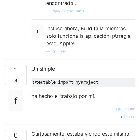
encontrado".
—
Vijay Kumar Kanta
Incluso ahora, Build falla mientras
solo funciona la aplicación. ¡Arregla
esto, Apple!
—
ScottyB
Un simple
1
@
testable 
import
MyProject
ha hecho el trabajo por mí.
—
niggeulimann
fuente
Curiosamente, estaba viendo este mismo
0