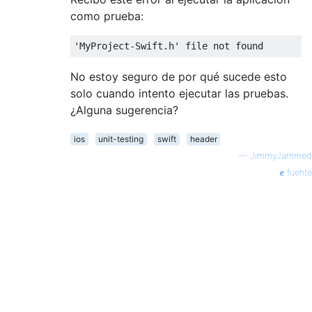
como prueba:
'
MyProject
-
Swift
.
h' file not found
No estoy seguro de por qué sucede esto
solo cuando intento ejecutar las pruebas.
¿Alguna sugerencia?
ios
unit-testing
swift
header
—
JimmyJammed
fuente