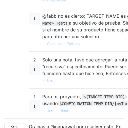
—
mluisbrown
@fabb no es cierto: TARGET_NAME es 
a su objetivo de prueba. S
Name> Tests
si el nombre de su producto tiene espa
para obtener una solución.
—
Christopher Pickslay
2
Solo una nota, tuve que agregar la rut
"recursiva" específicamente. Puede ser
funcionó hasta que hice eso; Entonces
—
Miro
1
Para mi proyecto,
$(TARGET_TEMP_DIR)
usando
$CONFIGURATION_TEMP_DIR/{myTar
—
Jordan Bondo
Gracias a @gagarwal por resolver esto. En
32