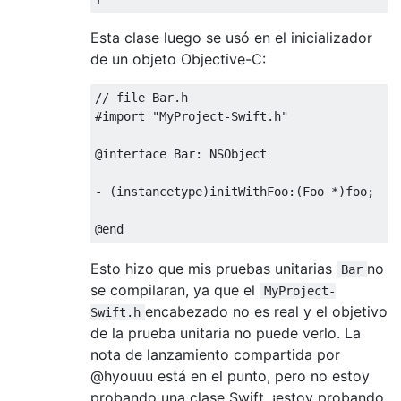
Esta clase luego se usó en el inicializador
de un objeto Objective-C:
#
import
"MyProject-Swift.h"
@
interface 
Bar
:
NSObject
-
(
instancetype
)
initWithFoo
:(
Foo
*)
foo
;
@
end
Esto hizo que mis pruebas unitarias
no
Bar
se compilaran, ya que el
MyProject-
encabezado no es real y el objetivo
Swift.h
de la prueba unitaria no puede verlo. La
nota de lanzamiento compartida por
@hyouuu está en el punto, pero no estoy
probando una clase Swift, ¡estoy probando