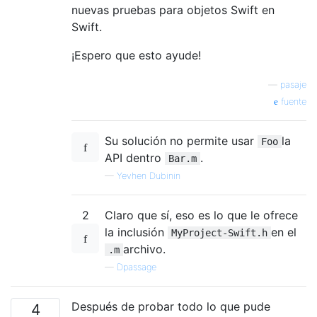
nuevas pruebas para objetos Swift en
Swift.
¡Espero que esto ayude!
—
pasaje
fuente
Su solución no permite usar
la
Foo
API dentro
.
Bar.m
—
Yevhen Dubinin
2
Claro que sí, eso es lo que le ofrece
la inclusión
en el
MyProject-Swift.h
archivo.
.m
—
Dpassage
Después de probar todo lo que pude
4