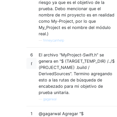
riesgo ya que es el objetivo de la
prueba. Debo mencionar que el
nombre de mi proyecto es en realidad
como My-Project, por lo que
My_Project es el nombre del módulo
real.)
—
finneycanhelp
6
El archivo "MyProject-Swift.h" se
genera en "$ (TARGET_TEMP_DIR) /../$
(PROJECT_NAME) .build /
DerivedSources". Termino agregando
esto a las rutas de búsqueda de
encabezado para mi objetivo de
prueba unitaria.
—
gagarwal
1
@gagarwal Agregar "$