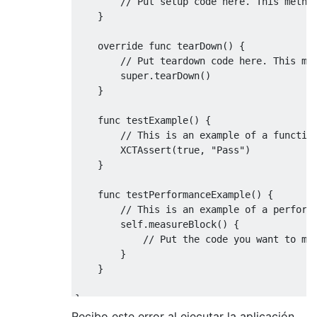
// Put setup code here. This metho
}
override
func
 tearDown
()
{
// Put teardown code here. This me
super
.
tearDown
()
}
func
 testExample
()
{
// This is an example of a functio
XCTAssert
(
true
,
"Pass"
)
}
func
 testPerformanceExample
()
{
// This is an example of a perform
self
.
measureBlock
()
{
// Put the code you want to me
}
}
}
Recibo este error al ejecutar la aplicación