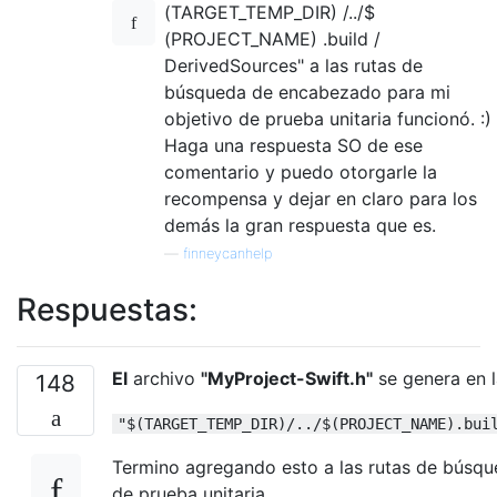
(TARGET_TEMP_DIR) /../$
(PROJECT_NAME) .build /
DerivedSources" a las rutas de
búsqueda de encabezado para mi
objetivo de prueba unitaria funcionó. :)
Haga una respuesta SO de ese
comentario y puedo otorgarle la
recompensa y dejar en claro para los
demás la gran respuesta que es.
—
finneycanhelp
Respuestas:
El
archivo
"MyProject-Swift.h"
se genera en l
148
"$(TARGET_TEMP_DIR)/../$(PROJECT_NAME).bui
Termino agregando esto a las rutas de búsq
de prueba unitaria.