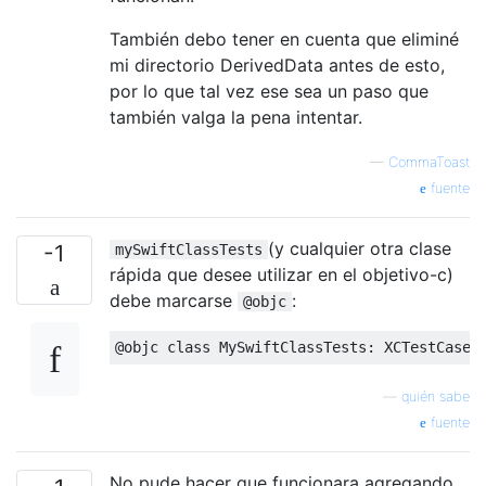
También debo tener en cuenta que eliminé
mi directorio DerivedData antes de esto,
por lo que tal vez ese sea un paso que
también valga la pena intentar.
—
CommaToast
fuente
(y cualquier otra clase
-1
mySwiftClassTests
rápida que desee utilizar en el objetivo-c)
debe marcarse
:
@objc
@
objc 
class
MySwiftClassTests
:
XCTestCase
—
quién sabe
fuente
No pude hacer que funcionara agregando