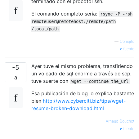
terminado con el procotol ssh.
El comando completo sería:
rsync -P -rsh
remoteuser@remotehost:/remote/path
/local/path
—
Conejito
fuente
Ayer tuve el mismo problema, transfiriendo
-5
un volcado de sql enorme a través de scp,
tuve suerte con
wget --continue the_url
Esa publicación de blog lo explica bastante
bien
http://www.cyberciti.biz/tips/wget-
resume-broken-download.html
—
Arnaud Bouchot
fuente