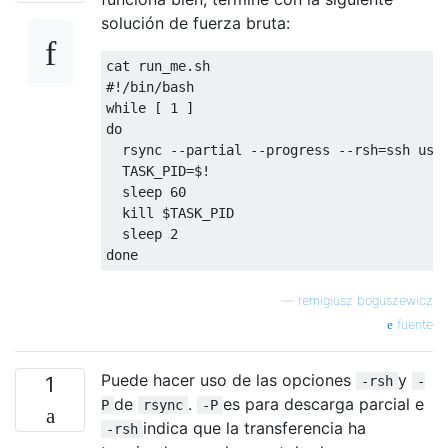
solución de fuerza bruta:
cat run_me
.
#!/bin/bash
while
[
1
]
do
  rsync 
--
partial 
--
progress 
--
rsh
=
ssh use
  TASK_PID
=
$
!
  sleep 
60
  kill $TASK_PID

  sleep 
2
done
—
remigiusz boguszewicz
fuente
Puede hacer uso de las opciones
y
1
-rsh
-
de
.
es para descarga parcial e
P
rsync
-P
indica que la transferencia ha
-rsh