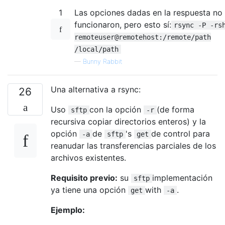
1
Las opciones dadas en la respuesta no
funcionaron, pero esto sí:
rsync -P -rs
remoteuser@remotehost:/remote/path
/local/path
—
Bunny Rabbit
Una alternativa a rsync:
26
Uso
con la opción
(de forma
sftp
-r
recursiva copiar directorios enteros) y la
opción
de
's
de control para
-a
sftp
get
reanudar las transferencias parciales de los
archivos existentes.
Requisito previo:
su
implementación
sftp
ya tiene una opción
with
.
get
-a
Ejemplo: