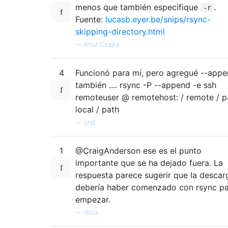
menos que también especifique
.
-r
Fuente:
lucasb.eyer.be/snips/rsync-
skipping-directory.html
—
Artur Czajka
4
Funcionó para mí, pero agregué --app
también .... rsync -P --append -e ssh
remoteuser @ remotehost: / remote / p
local / path
—
cnd
1
@CraigAnderson ese es el punto
importante que se ha dejado fuera. La
respuesta parece sugerir que la descar
debería haber comenzado con rsync p
empezar.
—
Willa