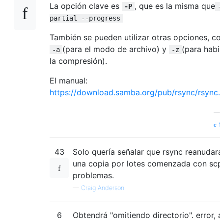
La opción clave es
, que es la misma que
-P
partial --progress
También se pueden utilizar otras opciones, 
(para el modo de archivo) y
(para habil
-a
-z
la compresión).
El manual:
https://download.samba.org/pub/rsync/rsync
f
43
Solo quería señalar que rsync reanudar
una copia por lotes comenzada con scp
problemas.
—
Craig Anderson
6
Obtendrá "omitiendo directorio". error, 