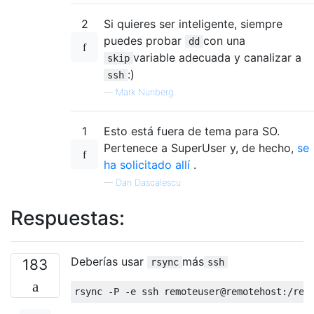
2
Si quieres ser inteligente, siempre
puedes probar
con una
dd
variable adecuada y canalizar a
skip
:)
ssh
—
Mark Nunberg
1
Esto está fuera de tema para SO.
Pertenece a SuperUser y, de hecho,
se
ha solicitado allí
.
—
Dan Dascalescu
Respuestas:
Deberías usar
más
183
rsync
ssh
rsync 
-
P 
-
e ssh remoteuser@remotehost
:/
rem