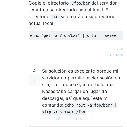
Copie el directorio
del servidor
/foo/bar
remoto a su directorio actual local. El
directorio
se creará en su directorio
bar
actual local.
echo 
"get -a /foo/bar"
|
 sftp 
-
r server
—
Ciro
fuente
4
Su solución es excelente porque mi
servidor no permite iniciar sesión en
ssh, por lo que rsync no funciona.
Necesitaba cargar en lugar de
descargar, así que aquí está mi
comando:
echo "put -a foo/bar" |
sftp -r server:/foo
—
Carlos Rafael Ramirez