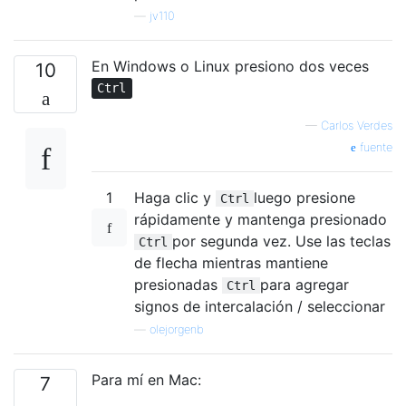
—
jv110
En Windows o Linux presiono dos veces
10
Ctrl
—
Carlos Verdes
fuente
1
Haga clic y
luego presione
Ctrl
rápidamente y mantenga presionado
por segunda vez. Use las teclas
Ctrl
de flecha mientras mantiene
presionadas
para agregar
Ctrl
signos de intercalación / seleccionar
—
olejorgenb
Para mí en Mac:
7