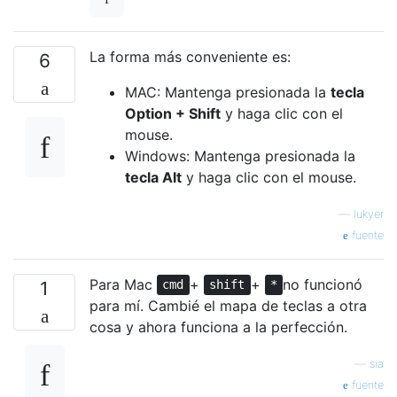
La forma más conveniente es:
6
MAC: Mantenga presionada la
tecla
Option + Shift
y haga clic con el
mouse.
Windows: Mantenga presionada la
tecla Alt
y haga clic con el mouse.
—
lukyer
fuente
Para Mac
+
+
no funcionó
1
cmd
shift
*
para mí. Cambié el mapa de teclas a otra
cosa y ahora funciona a la perfección.
—
sia
fuente