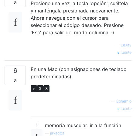
Presione una vez la tecla 'opción', suéltela
y manténgala presionada nuevamente.
Ahora navegue con el cursor para
seleccionar el código deseado. Presione
'Esc' para salir del modo columna. :)
—
LeXav
fuente
En una Mac (con asignaciones de teclado
6
predeterminadas):
⇧
⌘
8
—
Bohemio
fuente
1
memoria muscular: ir a la función
—
javadba