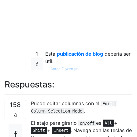
1
Esta
publicación de blog
debería ser
útil.
—
Anton Dozortsev
Respuestas:
Puede editar columnas con el
158
Edit |
.
Column Selection Mode
El atajo para girarlo
es
+
on/off
Alt
+
. Navega con las teclas de
Shift
Insert