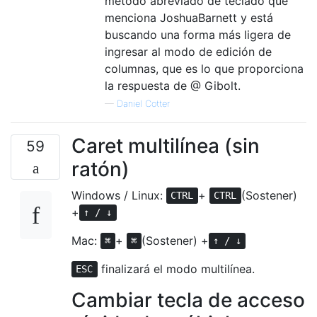
método abreviado de teclado que
menciona JoshuaBarnett y está
buscando una forma más ligera de
ingresar al modo de edición de
columnas, que es lo que proporciona
la respuesta de @ Gibolt.
—
Daniel Cotter
Caret multilínea (sin
59
ratón)
Windows / Linux:
+
(Sostener)
CTRL
CTRL
+
↑ / ↓
Mac:
+
(Sostener) +
⌘
⌘
↑ / ↓
finalizará el modo multilínea.
ESC
Cambiar tecla de acceso