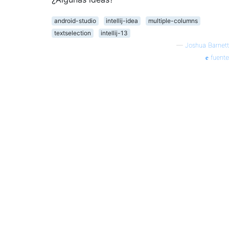
android-studio
intellij-idea
multiple-columns
textselection
intellij-13
—
Joshua Barnett
fuente