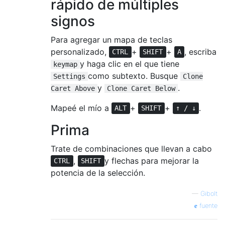
rápido de múltiples
signos
Para agregar un mapa de teclas
personalizado,
+
+
, escriba
CTRL
SHIFT
A
y haga clic en el que tiene
keymap
como subtexto. Busque
Settings
Clone
y
.
Caret Above
Clone Caret Below
Mapeé el mío a
+
+
.
ALT
SHIFT
↑ / ↓
Prima
Trate de combinaciones que llevan a cabo
,
y flechas para mejorar la
CTRL
SHIFT
potencia de la selección.
—
Gibolt
fuente