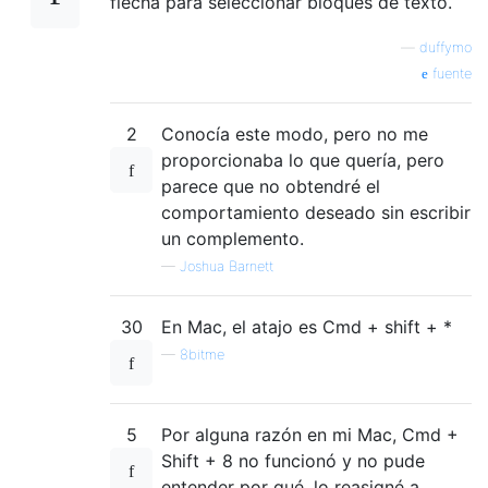
flecha para seleccionar bloques de texto.
—
duffymo
fuente
2
Conocía este modo, pero no me
proporcionaba lo que quería, pero
parece que no obtendré el
comportamiento deseado sin escribir
un complemento.
—
Joshua Barnett
30
En Mac, el atajo es Cmd + shift + *
—
8bitme
5
Por alguna razón en mi Mac, Cmd +
Shift + 8 no funcionó y no pude
entender por qué, lo reasigné a