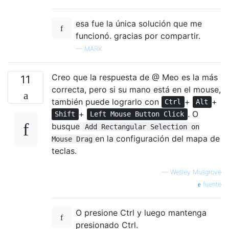
esa fue la única solución que me
funcionó. gracias por compartir.
—
MARK
Creo que la respuesta de @ Meo es la más
11
correcta, pero si su mano está en el mouse,
también puede lograrlo con
+
+
Ctrl
Alt
+
. O
Shift
Left Mouse Button Click
busque
Add Rectangular Selection on
en la configuración del mapa de
Mouse Drag
teclas.
—
Wesley Musgrove
fuente
O presione Ctrl y luego mantenga
presionado Ctrl.