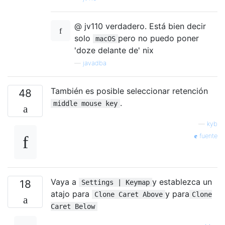
@ jv110 verdadero. Está bien decir
solo
pero no puedo poner
macOS
'doze delante de' nix
—
javadba
También es posible seleccionar retención
48
.
middle mouse key
—
kyb
fuente
Vaya a
y establezca un
18
Settings | Keymap
atajo para
y para
Clone Caret Above
Clone
Caret Below