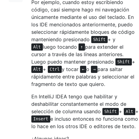
Por ejemplo, cuando estoy escribiendo
código, casi siempre hago mi navegación
únicamente mediante el uso del teclado. En
los IDE mencionados anteriormente, puedo
seleccionar rápidamente bloques de código
manteniendo presionado
+ y
Shift
luego tocando
para extender el
Alt
↑
cursor a través de las líneas anteriores.
Luego puedo mantener presionado
+
Shift
+
y tocar
o
para saltar
Alt
Ctrl
←
→
rápidamente entre palabras y seleccionar el
fragmento de texto que quiero.
En IntelliJ IDEA tengo que habilitar y
deshabilitar constantemente el modo de
selección de columna usando
+
+
Shift
Alt
e incluso entonces no funciona como
Insert
lo hace en los otros IDE o editores de texto.
¿Algunas ideas?