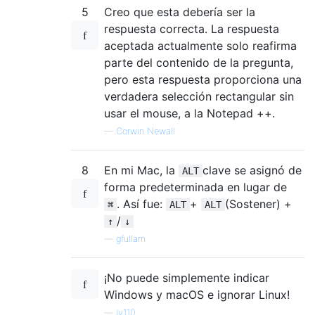
5
Creo que esta debería ser la
respuesta correcta. La respuesta
aceptada actualmente solo reafirma
parte del contenido de la pregunta,
pero esta respuesta proporciona una
verdadera selección rectangular sin
usar el mouse, a la Notepad ++.
—
Corwin Newall
8
En mi Mac, la
clave se asignó de
ALT
forma predeterminada en lugar de
. Así fue:
+
(Sostener) +
⌘
ALT
ALT
/
↑
↓
—
gfullam
¡No puede simplemente indicar
Windows y macOS e ignorar Linux!
—
jv110