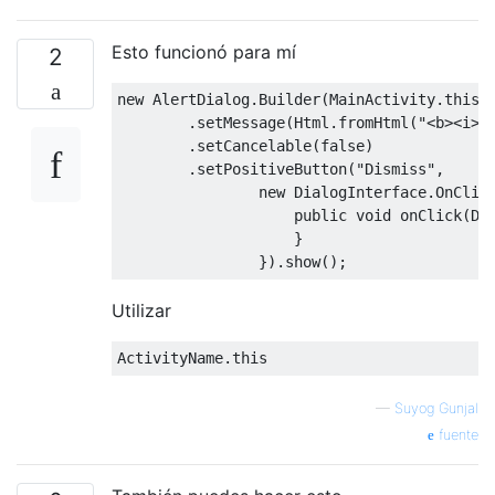
Esto funcionó para mí
2
new
AlertDialog
.
Builder
(
MainActivity
.
this
)
.
setMessage
(
Html
.
fromHtml
(
"<b><i><
.
setCancelable
(
false
)
.
setPositiveButton
(
"Dismiss"
,
new
DialogInterface
.
OnClic
public
void
 onClick
(
Di
}
}).
show
();
Utilizar
ActivityName
.
this
—
Suyog Gunjal
fuente