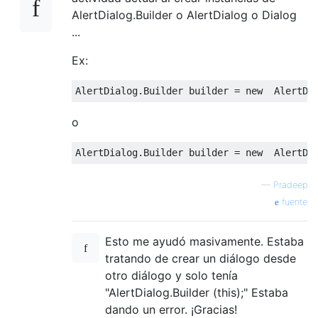
AlertDialog.Builder o AlertDialog o Dialog
...
Ex:
AlertDialog
.
Builder
 builder 
=
new
AlertDi
o
AlertDialog
.
Builder
 builder 
=
new
AlertDi
—
Pradeep
fuente
Esto me ayudó masivamente. Estaba
tratando de crear un diálogo desde
otro diálogo y solo tenía
"AlertDialog.Builder (this);" Estaba
dando un error. ¡Gracias!