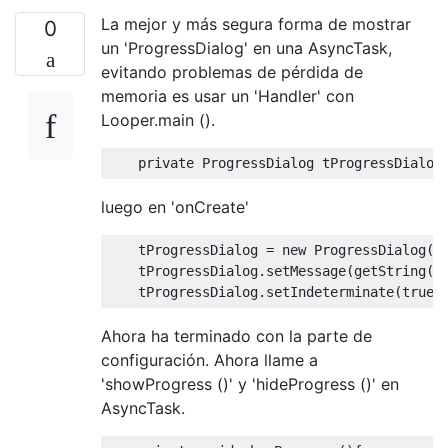
La mejor y más segura forma de mostrar
0
un 'ProgressDialog' en una AsyncTask,
evitando problemas de pérdida de
memoria es usar un 'Handler' con
Looper.main ().
private
ProgressDialog
 tProgressDialog
luego en 'onCreate'
    tProgressDialog 
=
new
ProgressDialog
(
t
    tProgressDialog
.
setMessage
(
getString
(
R
    tProgressDialog
.
setIndeterminate
(
true
)
Ahora ha terminado con la parte de
configuración. Ahora llame a
'showProgress ()' y 'hideProgress ()' en
AsyncTask.