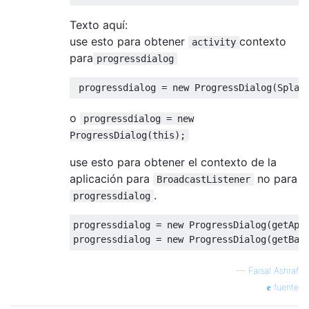
Texto aquí:
use esto para obtener
contexto
activity
para
progressdialog
 progressdialog 
=
new
ProgressDialog
(
Splas
o
progressdialog = new
ProgressDialog(this);
use esto para obtener el contexto de la
aplicación para
no para
BroadcastListener
.
progressdialog
progressdialog 
=
new
ProgressDialog
(
getApp
progressdialog 
=
new
ProgressDialog
(
getBas
—
Faisal Ashraf
fuente