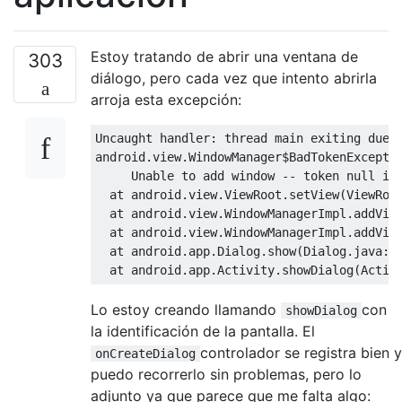
Estoy tratando de abrir una ventana de
303
diálogo, pero cada vez que intento abrirla
arroja esta excepción:
Uncaught
 handler
:
 thread main exiting due 
android
.
view
.
WindowManager$BadTokenExcepti
Unable
 to 
add
 window 
--
 token 
null
is
  at android
.
view
.
ViewRoot
.
setView
(
ViewRoo
  at android
.
view
.
WindowManagerImpl
.
addVie
  at android
.
view
.
WindowManagerImpl
.
addVie
  at android
.
app
.
Dialog
.
show
(
Dialog
.
java
:
2
  at android
.
app
.
Activity
.
showDialog
(
Activ
Lo estoy creando llamando
con
showDialog
la identificación de la pantalla. El
controlador se registra bien y
onCreateDialog
puedo recorrerlo sin problemas, pero lo
adjunto ya que parece que me falta algo: