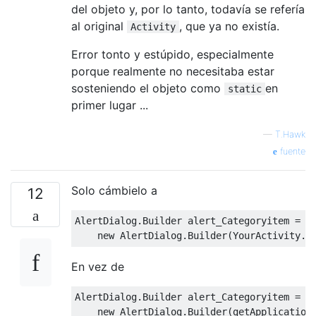
del objeto y, por lo tanto, todavía se refería
al original
, que ya no existía.
Activity
Error tonto y estúpido, especialmente
porque realmente no necesitaba estar
sosteniendo el objeto como
en
static
primer lugar ...
—
T.Hawk
fuente
Solo cámbielo a
12
AlertDialog
.
Builder
 alert_Categoryitem 
=
new
AlertDialog
.
Builder
(
YourActivity
.
t
En vez de
AlertDialog
.
Builder
 alert_Categoryitem 
=
new
AlertDialog
.
Builder
(
getApplication