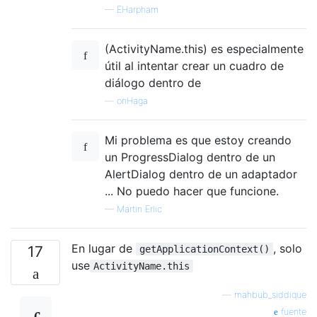
—
EHarpham
(ActivityName.this) es especialmente
útil al intentar crear un cuadro de
diálogo dentro de
—
onHaga
Mi problema es que estoy creando
un ProgressDialog dentro de un
AlertDialog dentro de un adaptador
... No puedo hacer que funcione.
—
Martin Erlic
En lugar de
, solo
17
getApplicationContext()
use
ActivityName.this
—
mahbub_siddique
fuente