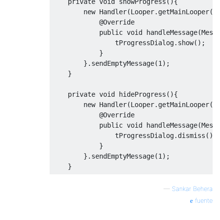
private
void
 showProgress
(){
new
Handler
(
Looper
.
getMainLooper
()
@Override
public
void
 handleMessage
(
Mess
                tProgressDialog
.
show
();
}
}.
sendEmptyMessage
(
1
);
}
private
void
 hideProgress
(){
new
Handler
(
Looper
.
getMainLooper
()
@Override
public
void
 handleMessage
(
Mess
                tProgressDialog
.
dismiss
();
}
}.
sendEmptyMessage
(
1
);
}
—
Sankar Behera
fuente