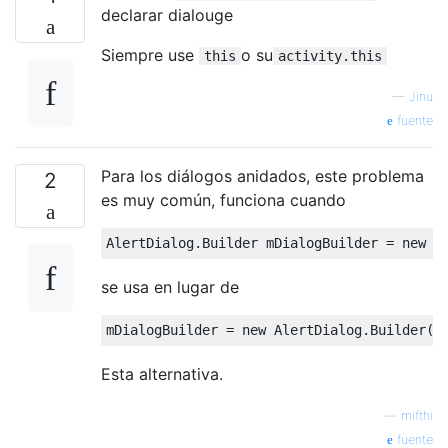
declarar dialouge
Siempre use
o su
this
activity.this
—
Jinu
fuente
Para los diálogos anidados, este problema
2
es muy común, funciona cuando
AlertDialog
.
Builder
 mDialogBuilder 
=
new
A
se usa en lugar de
mDialogBuilder 
=
new
AlertDialog
.
Builder
(
g
Esta alternativa.
—
mifthi
fuente