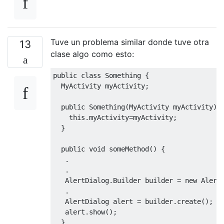
Tuve un problema similar donde tuve otra
13
clase algo como esto:
public
class
Something
{
MyActivity
 myActivity
;
public
Something
(
MyActivity
 myActivity
)
this
.
myActivity
=
myActivity
;
}
public
void
 someMethod
()
{
.
.
AlertDialog
.
Builder
 builder 
=
new
Alert
.
AlertDialog
 alert 
=
 builder
.
create
();
   alert
.
show
();
}