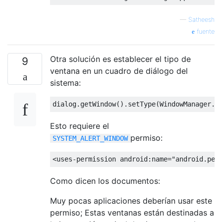
—
Satheesh
fuente
Otra solución es establecer el tipo de
9
ventana en un cuadro de diálogo del
sistema:
dialog
.
getWindow
().
setType
(
WindowManager
.
L
Esto requiere el
permiso:
SYSTEM_ALERT_WINDOW
<uses-permission
android:name
=
"android.per
Como dicen los documentos:
Muy pocas aplicaciones deberían usar este
permiso; Estas ventanas están destinadas a