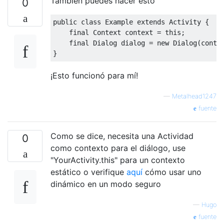
También puedes hacer esto
0
public
class
Example
extends
Activity
{
final
Context
 context 
=
this
;
final
Dialog
 dialog 
=
new
Dialog
(
conte
}
¡Esto funcionó para mí!
—
Metalhead1247
fuente
Como se dice, necesita una Actividad
0
como contexto para el diálogo, use
"YourActivity.this" para un contexto
estático o verifique
aquí
cómo usar uno
dinámico en un modo seguro
—
Hugo
fuente