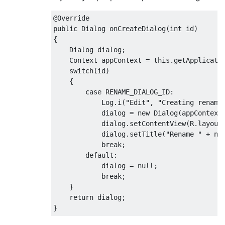
@Override
public
Dialog
 onCreateDialog
(
int
 id
)
{
Dialog
 dialog
;
Context
 appContext 
=
this
.
getApplicati
switch
(
id
)
{
case
 RENAME_DIALOG_ID
:
Log
.
i
(
"Edit"
,
"Creating rename
            dialog 
=
new
Dialog
(
appContext
            dialog
.
setContentView
(
R
.
layout
            dialog
.
setTitle
(
"Rename "
+
 no
break
;
default
:
            dialog 
=
null
;
break
;
}
return
 dialog
;
}