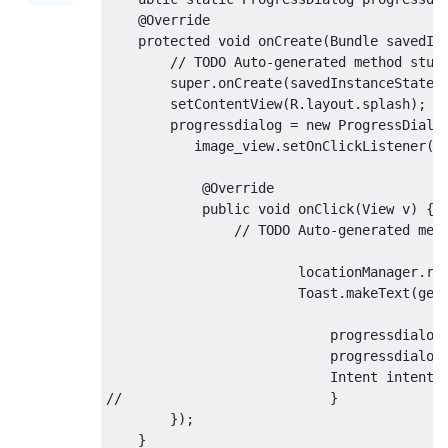
@Override
protected
void
 onCreate
(
Bundle
 savedIn
// TODO Auto-generated method stub
super
.
onCreate
(
savedInstanceState
)
        setContentView
(
R
.
layout
.
splash
);
        progressdialog 
=
new
ProgressDialo
           image_view
.
setOnClickListener
(
n
@Override
public
void
 onClick
(
View
 v
)
{
// TODO Auto-generated met
                        locationManager
.
re
Toast
.
makeText
(
get
                            progressdialog
                            progressdialog
Intent
 intent 
//                          }
});
}