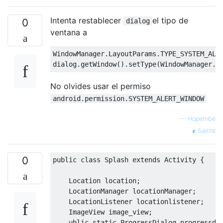
Intenta restablecer
el tipo de
0
dialog
ventana a
WindowManager
.
LayoutParams
.
TYPE_SYSTEM_ALE
dialog
.
getWindow
().
setType
(
WindowManager
.
L
No olvides usar el permiso
android.permission.SYSTEM_ALERT_WINDOW
—
Hopetribe
fuente
0
public
class
Splash
extends
Activity
{
Location
 location
;
LocationManager
 locationManager
;
LocationListener
 locationlistener
;
ImageView
 image_view
;
    ublic 
static
ProgressDialog
 progressdi