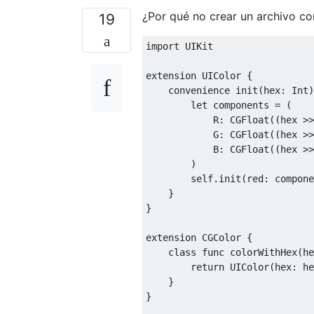
¿Por qué no crear un archivo c
19
import
UIKit
extension 
UIColor
{
    convenience init
(
hex
:
Int
)
let
 components 
=
(
            R
:
CGFloat
((
hex 
>>
            G
:
CGFloat
((
hex 
>>
            B
:
CGFloat
((
hex 
>>
)
self
.
init
(
red
:
 compone
}
}
extension 
CGColor
{
class
 func colorWithHex
(
he
return
UIColor
(
hex
:
 he
}
}