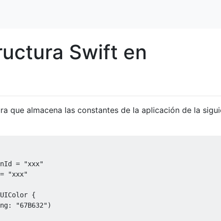
ructura Swift en
a que almacena las constantes de la aplicación de la sigui
nId
=
"xxx"
=
"xxx"
UIColor
{
ng
:
"67B632"
)