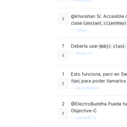
—
Khunshan
@khunshan Sí. Accesible 
clase
Constant.clientKey(
—
Fabian
7
Debería usar
@objc class 
—
William Hu
1
Esto funciona, pero en Sw
para poder llamarlos
func
—
ElectroBuddha
2
@ElectroBuddha Puede h
Objective-C.
—
user1898712