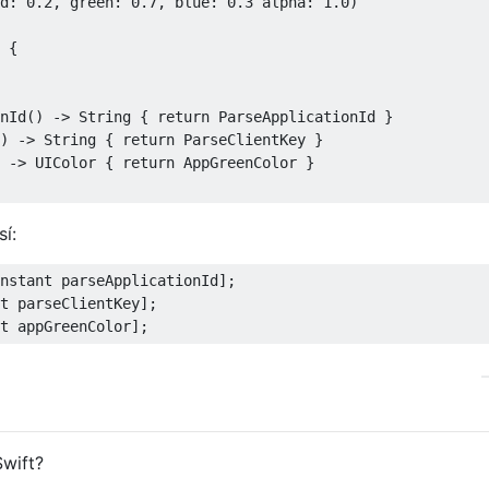
d
:
0.2
,
 green
:
0.7
,
 blue
:
0.3
 alpha
:
1.0
)
{
nId
()
->
String
{
return
ParseApplicationId
}
)
->
String
{
return
ParseClientKey
}
->
UIColor
{
return
AppGreenColor
}
í:
nstant
 parseApplicationId
];
t
 parseClientKey
];
t
 appGreenColor
];
Swift?