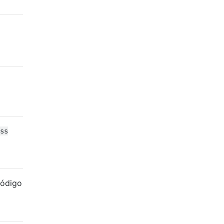
ss
código