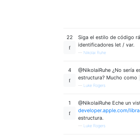
22
Siga el estilo de código r
identificadores let / var.
—
Nikolai Ruhe
4
@NikolaiRuhe ¿No sería es
estructura? Mucho como
—
Luke Rogers
1
@NikolaiRuhe Eche un vist
developer.apple.com/libr
estructura.
—
Luke Rogers