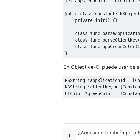
let
AppGreenColor
=
UIColor
(
re
@objc
class
Constant
:
NSObject
private
 init
()
{}
class
 func parseApplicatio
class
 func parseClientKey
(
class
 func appGreenColor
()
}
En Objective-C, puede usarlos as
NSString
*
appklicationId 
=
[
Co
NSString
*
clientKey 
=
[
Constan
UIColor
*
greenColor 
=
[
Constan
¿Accesible también para 