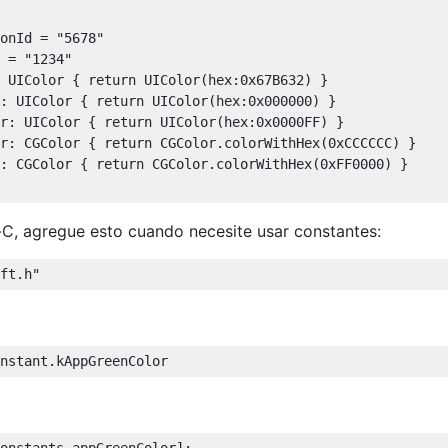
onId 
=
"5678"
 
=
"1234"
UIColor
{
return
UIColor
(
hex
:
0x67B632
)
}
:
UIColor
{
return
UIColor
(
hex
:
0x000000
)
}
r
:
UIColor
{
return
UIColor
(
hex
:
0x0000FF
)
}
r
:
CGColor
{
return
CGColor
.
colorWithHex
(
0xCCCCCC
)
}
:
CGColor
{
return
CGColor
.
colorWithHex
(
0xFF0000
)
}
-C, agregue esto cuando necesite usar constantes:
t
{
ft.h"
nId
()
->
String
{
return
Constant
.
kParseApplicationId 
}
)
->
String
{
return
Constant
.
kParseClientKey 
}
->
UIColor
{
return
Constant
.
kAppGreenColor 
}
nstant
.
kAppGreenColor
)
->
UIColor
{
return
Constant
.
kTextBlackColor 
}
()
->
UIColor
{
return
Constant
.
kSomeBgBlueColor 
}
()
->
CGColor
{
return
Constant
.
kLineGrayCGColor 
}
)
->
CGColor
{
return
Constant
.
kLineRedCGColor 
}
onstants
 appGreenColor
];