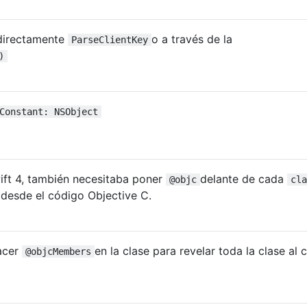
directamente
o a través de la
ParseClientKey
)
Constant: NSObject
ift 4, también necesitaba poner
delante de cada
@objc
cla
 desde el código Objective C.
acer
en la clase para revelar toda la clase al 
@objcMembers