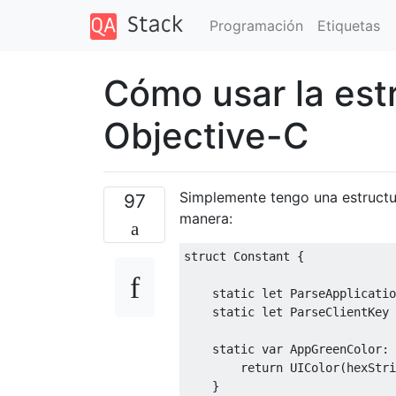
Programación
Etiquetas
Cómo usar la est
Objective-C
Simplemente tengo una estructur
97
manera:
struct
Constant
{
static
let
ParseApplicatio
static
let
ParseClientKey
static
var
AppGreenColor
:
return
UIColor
(
hexStri
}