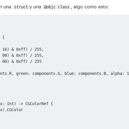
on una
y una
, algo como esto:
struct
@objc class
{
16
)
&
0xff
)
/
255
,
08
)
&
0xff
)
/
255
,
00
)
&
0xff
)
/
255
nts
.
R
,
 green
:
 components
.
G
,
 blue
:
 components
.
B
,
 alpha
:
1
x
:
Int
)
->
CGColorRef
{
x
).
CGColor