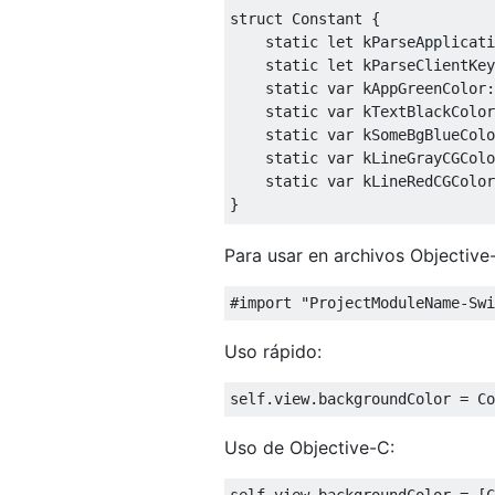
struct
Constant
{
static
let
 kParseApplicati
static
let
 kParseClientKey
static
var
 kAppGreenColor
:
static
var
 kTextBlackColor
static
var
 kSomeBgBlueColo
static
var
 kLineGrayCGColo
static
var
 kLineRedCGColor
}
Para usar en archivos Objective
@objc
class
Constants
:
NSObjec
private
override
 init
()
{}
#import "ProjectModuleName-Swi
class
 func parseApplicatio
Uso rápido:
class
 func parseClientKey
(
class
 func appGreenColor
()
self
.
view
.
backgroundColor 
=
Co
class
 func textBlackColor
(
class
 func someBgBlueColor
Uso de Objective-C:
class
 func lineGrayCGColor
class
 func lineRedCGColor
(
self
.
view
.
backgroundColor 
=
[
C