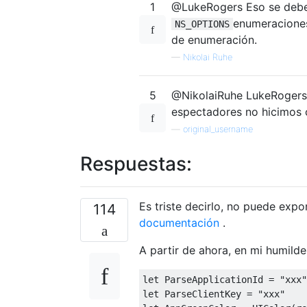
1
@LukeRogers Eso se debe 
enumeraciones
NS_OPTIONS
de enumeración.
—
Nikolai Ruhe
5
@NikolaiRuhe LukeRogers: 
espectadores no hicimos cl
—
original_username
Respuestas:
Es triste decirlo, no puede exp
114
documentación
.
A partir de ahora, en mi humild
let
ParseApplicationId
=
"xxx"
let
ParseClientKey
=
"xxx"