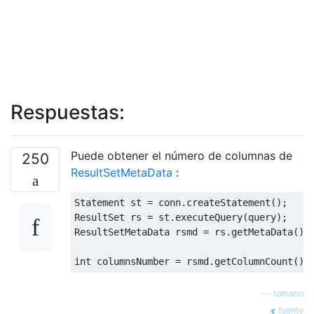
Respuestas:
Puede obtener el número de columnas de
250
ResultSetMetaData
:
Statement
 st 
=
 conn
.
createStatement
();
ResultSet
 rs 
=
 st
.
executeQuery
(
query
);
ResultSetMetaData
 rsmd 
=
 rs
.
getMetaData
();
int
 columnsNumber 
=
 rsmd
.
getColumnCount
();
—
romano
fuente