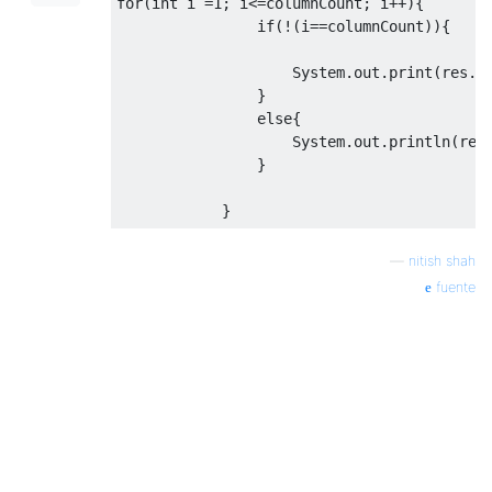
for
(
int
 i 
=
1
;
 i
<=
columnCount
;
 i
++){
if
(!(
i
==
columnCount
)){
System
.
out
.
print
(
res
.
g
}
else
{
System
.
out
.
println
(
res
}
}
—
nitish shah
fuente