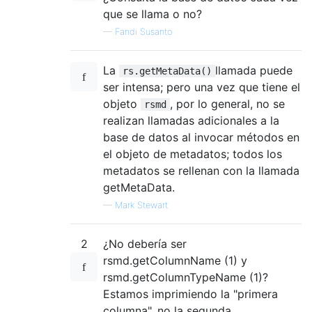
que se llama o no?
—
Fandi Susanto
La
llamada puede
rs.getMetaData()
ser intensa; pero una vez que tiene el
objeto
, por lo general, no se
rsmd
realizan llamadas adicionales a la
base de datos al invocar métodos en
el objeto de metadatos; todos los
metadatos se rellenan con la llamada
getMetaData.
—
Mark Stewart
2
¿No debería ser
rsmd.getColumnName (1) y
rsmd.getColumnTypeName (1)?
Estamos imprimiendo la "primera
columna", no la segunda.