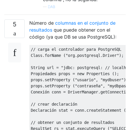
—
DAB
Número de
columnas en el conjunto de
5
resultados
que puede obtener con el
código (ya que DB se usa PostgreSQL):
// carga el controlador para PostgreSQL

Class.forName ("org.postgresql.Driver");

String url = "jdbc: postgresql: // localhos
Propiedades props = new Properties ();

props.setProperty ("usuario", "mydbuser");

props.setProperty ("contraseña", "mydbpass"
Conexión conn = DriverManager.getConnection
// crear declaración

Declaración stat = conn.createStatement ();
// obtener un conjunto de resultados

ResultSet rs = stat.executeQuery ("SELECCIO