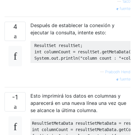
—
1ac0
fuente
Después de establecer la conexión y
4
ejecutar la consulta, intente esto:
ResultSet
 resultSet
;
int
 columnCount 
=
 resultSet
.
getMetaData
()
System
.
out
.
println
(
"column count : "
+
colu
—
Prabodh Hend
fuente
Esto imprimirá los datos en columnas y
-1
aparecerá en una nueva línea una vez que
se alcance la última columna.
ResultSetMetaData
 resultSetMetaData 
=
 res
.
int
 columnCount 
=
 resultSetMetaData
.
getCol