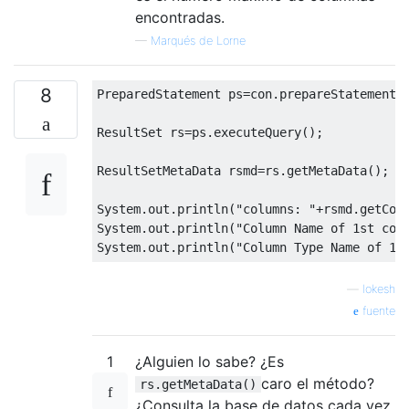
encontradas.
—
Marqués de Lorne
8
PreparedStatement
 ps
=
con
.
prepareStatement
(
ResultSet
 rs
=
ps
.
executeQuery
();
ResultSetMetaData
 rsmd
=
rs
.
getMetaData
();
System
.
out
.
println
(
"columns: "
+
rsmd
.
getCol
System
.
out
.
println
(
"Column Name of 1st col
System
.
out
.
println
(
"Column Type Name of 1s
—
lokesh
fuente
1
¿Alguien lo sabe? ¿Es
caro el método?
rs.getMetaData()
¿Consulta la base de datos cada vez