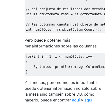
// del conjunto de resultados dar metadatos
ResultSetMetaData rsmd = rs.getMetaData ();
// las columnas cuentan del objeto de metad
Pero puede obtener más
metainformaciones sobre las columnas:
for
(
int
 i 
=
1
;
 i 
<=
 numOfCols
;
 i
++)
{
System
.
out
.
println
(
rsmd
.
getColumnName
(
}
Y al menos, pero no menos importante,
puede obtener información no solo sobre
la mesa sino también sobre DB, cómo
hacerlo, puede encontrar
aquí
y
aquí
.