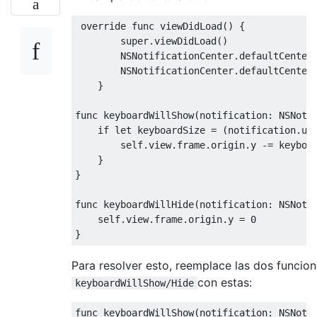
override
func
 viewDidLoad
()
{
super
.
viewDidLoad
()
NSNotificationCenter
.
defaultCenter
NSNotificationCenter
.
defaultCenter
}
func
 keyboardWillShow
(
notification
:
NSNoti
if
let
 keyboardSize 
=
(
notification
.
us
self
.
view
.
frame
.
origin
.
y 
-=
 keyboa
}
}
func
 keyboardWillHide
(
notification
:
NSNoti
self
.
view
.
frame
.
origin
.
y 
=
0
}
Para resolver esto, reemplace las dos funcio
con estas:
keyboardWillShow/Hide
func
 keyboardWillShow
(
notification
:
NSNoti