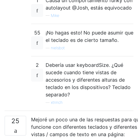
1
Causa un comportamiento funky con
autolayout @Josh, estás equivocado
—
Mike
55
¡No hagas esto! No puede asumir que
el teclado es de cierto tamaño.
—
nielsbot
2
Debería usar keyboardSize. ¿Qué
sucede cuando tiene vistas de
accesorios y diferentes alturas de
teclado en los dispositivos? Teclado
separado?
—
xtrinch
Mejoré un poco una de las respuestas para q
25
funcione con diferentes teclados y diferentes
vistas / campos de texto en una página: