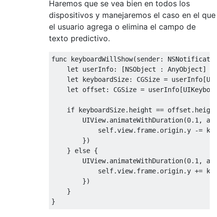
Haremos que se vea bien en todos los
dispositivos y manejaremos el caso en el que
el usuario agrega o elimina el campo de
texto predictivo.
func
 keyboardWillShow
(
sender
:
NSNotificati
let
 userInfo
:
[
NSObject
:
AnyObject
]
=
let
 keyboardSize
:
CGSize
=
 userInfo
[
UI
let
 offset
:
CGSize
=
 userInfo
[
UIKeyboa
if
 keyboardSize
.
height 
==
 offset
.
heigh
UIView
.
animateWithDuration
(
0
.
1
,
 an
self
.
view
.
frame
.
origin
.
y 
-=
 ke
})
}
else
{
UIView
.
animateWithDuration
(
0
.
1
,
 an
self
.
view
.
frame
.
origin
.
y 
+=
 ke
})
}
}