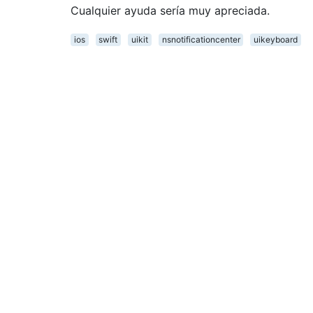
Cualquier ayuda sería muy apreciada.
ios
swift
uikit
nsnotificationcenter
uikeyboard