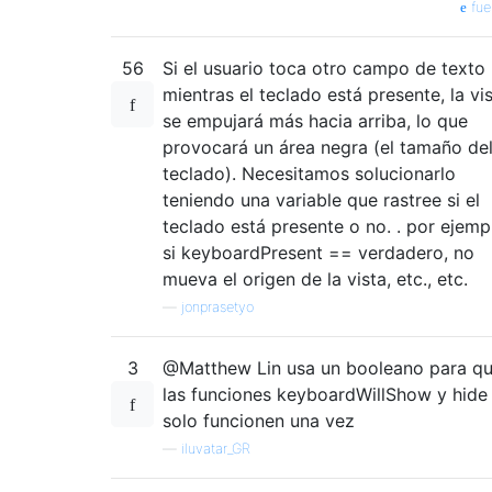
fue
56
Si el usuario toca otro campo de texto
mientras el teclado está presente, la vi
se empujará más hacia arriba, lo que
provocará un área negra (el tamaño de
teclado). Necesitamos solucionarlo
teniendo una variable que rastree si el
teclado está presente o no. . por ejemp
si keyboardPresent == verdadero, no
mueva el origen de la vista, etc., etc.
—
jonprasetyo
3
@Matthew Lin usa un booleano para q
las funciones keyboardWillShow y hide
solo funcionen una vez
—
iluvatar_GR