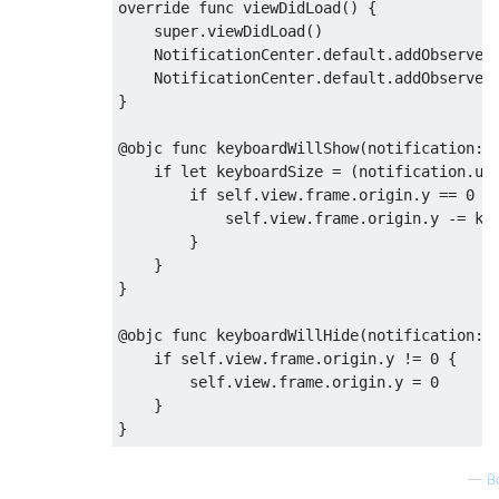
override
func
 viewDidLoad
()
{
super
.
viewDidLoad
()
NotificationCenter
.
default
.
addObserver
NotificationCenter
.
default
.
addObserver
}
@
objc 
func
 keyboardWillShow
(
notification
:
if
let
 keyboardSize 
=
(
notification
.
us
if
self
.
view
.
frame
.
origin
.
y 
==
0
{
self
.
view
.
frame
.
origin
.
y 
-=
 ke
}
}
}
@
objc 
func
 keyboardWillHide
(
notification
:
if
self
.
view
.
frame
.
origin
.
y 
!=
0
{
self
.
view
.
frame
.
origin
.
y 
=
0
}
}
—
B