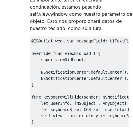
continuación, estamos pasando
self.view.window como nuestro parámetro de
objeto. Esto nos proporcionará datos de
nuestro teclado, como su altura.
@
IBOutlet
weak
var
 messageField
:
UITextFie
override
func
 viewDidLoad
()
{
super
.
viewDidLoad
()
NSNotificationCenter
.
defaultCenter
().
a
NSNotificationCenter
.
defaultCenter
().
a
}
func
 keyboardWillHide
(
sender
:
NSNotificati
let
 userInfo
:
[
NSObject
:
AnyObject
]
=
let
 keyboardSize
:
CGSize
=
 userInfo
[
UI
self
.
view
.
frame
.
origin
.
y 
+=
 keyboardSi
}