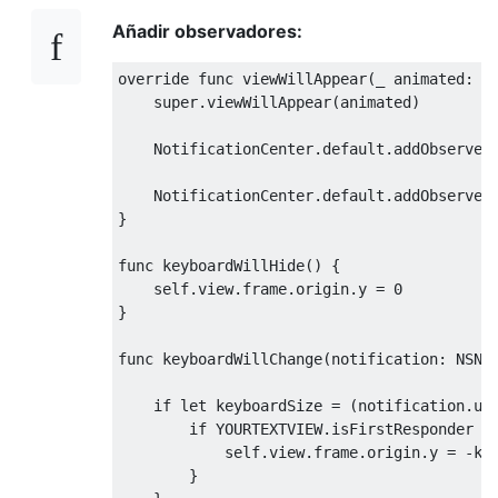
Añadir observadores:
override
func
 viewWillAppear
(
_
 animated
:
B
super
.
viewWillAppear
(
animated
)
NotificationCenter
.
default
.
addObserver
NotificationCenter
.
default
.
addObserver
}
func
 keyboardWillHide
()
{
self
.
view
.
frame
.
origin
.
y 
=
0
}
func
 keyboardWillChange
(
notification
:
NSNo
if
let
 keyboardSize 
=
(
notification
.
us
if
 YOURTEXTVIEW
.
isFirstResponder 
{
self
.
view
.
frame
.
origin
.
y 
=
-
ke
}