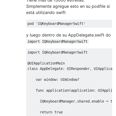
Simplemente agregue esto en su podfile si
está utilizando swift
pod '
IQKeyboardManagerSwift
'
y luego dentro de su AppDelegate.swift do
import IQKeyboardManagerSwift
import
IQKeyboardManagerSwift
@
UIApplicationMain
class
AppDelegate
:
UIResponder
,
UIApplicat
var
 window
:
UIWindow
?
func
 application
(
application
:
UIApplic
IQKeyboardManager
.
shared
.
enable 
=
tr
return
true