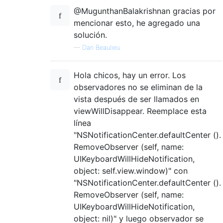
@MugunthanBalakrishnan gracias por
mencionar esto, he agregado una
solución.
—
Dan Beaulieu
Hola chicos, hay un error. Los
observadores no se eliminan de la
vista después de ser llamados en
viewWillDisappear. Reemplace esta
línea
"NSNotificationCenter.defaultCenter ().
RemoveObserver (self, name:
UIKeyboardWillHideNotification,
object: self.view.window)" con
"NSNotificationCenter.defaultCenter ().
RemoveObserver (self, name:
UIKeyboardWillHideNotification,
object: nil)" y luego observador se