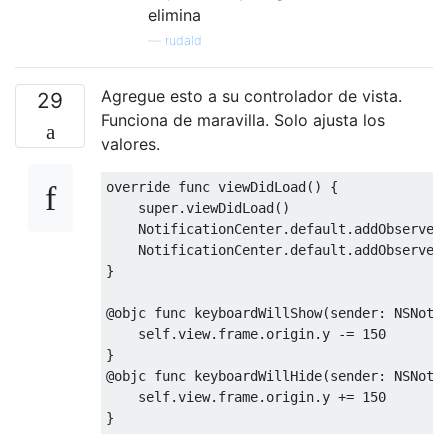
elimina
—
rudald
Agregue esto a su controlador de vista.
29
Funciona de maravilla. Solo ajusta los
valores.
override
func
 viewDidLoad
()
{
super
.
viewDidLoad
()
NotificationCenter
.
default
.
addObserver
NotificationCenter
.
default
.
addObserver
}
@
objc 
func
 keyboardWillShow
(
sender
:
NSNoti
self
.
view
.
frame
.
origin
.
y 
-=
150
}
@
objc 
func
 keyboardWillHide
(
sender
:
NSNoti
self
.
view
.
frame
.
origin
.
y 
+=
150
}