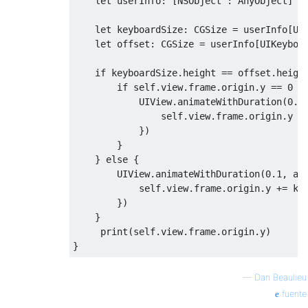
let
 userInfo
:
[
NSObject
:
AnyObject
]
=
let
 keyboardSize
:
CGSize
=
 userInfo
[
UI
let
 offset
:
CGSize
=
 userInfo
[
UIKeyboa
if
 keyboardSize
.
height 
==
 offset
.
heigh
if
self
.
view
.
frame
.
origin
.
y 
==
0
{
UIView
.
animateWithDuration
(
0
.
1
self
.
view
.
frame
.
origin
.
y 
-
})
}
}
else
{
UIView
.
animateWithDuration
(
0
.
1
,
 an
self
.
view
.
frame
.
origin
.
y 
+=
 ke
})
}
     print
(
self
.
view
.
frame
.
origin
.
y
)
}
—
Dan Beaulieu
fuente