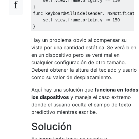
self
.
view
.
frame
.
origin
.
y 
-=
150
}
func
 keyboardWillHide
(
sender
:
NSNotificati
self
.
view
.
frame
.
origin
.
y 
+=
150
}
Hay un problema obvio al compensar su
vista por una cantidad estática. Se verá bien
en un dispositivo pero se verá mal en
cualquier configuración de otro tamaño.
Deberá obtener la altura del teclado y usarlo
como su valor de desplazamiento.
Aquí hay una solución que
funciona en todos
los dispositivos
y maneja el caso extremo
donde el usuario oculta el campo de texto
predictivo mientras escribe.
Solución
Es importante tener en cuenta a