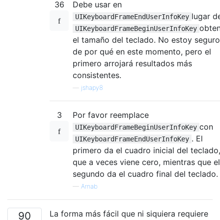
36
Debe usar en
lugar d
UIKeyboardFrameEndUserInfoKey
obte
UIKeyboardFrameBeginUserInfoKey
el tamaño del teclado. No estoy seguro
de por qué en este momento, pero el
primero arrojará resultados más
consistentes.
—
jshapy8
3
Por favor reemplace
con
UIKeyboardFrameBeginUserInfoKey
. El
UIKeyboardFrameEndUserInfoKey
primero da el cuadro inicial del teclado
que a veces viene cero, mientras que el
segundo da el cuadro final del teclado.
—
Arnab
La forma más fácil que ni siquiera requiere
90