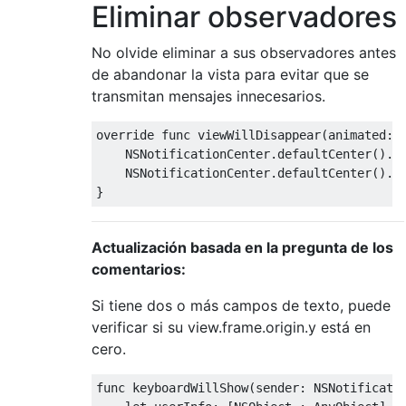
Eliminar observadores
No olvide eliminar a sus observadores antes
de abandonar la vista para evitar que se
transmitan mensajes innecesarios.
override
func
 viewWillDisappear
(
animated
:
NSNotificationCenter
.
defaultCenter
().
r
NSNotificationCenter
.
defaultCenter
().
r
}
Actualización basada en la pregunta de los
comentarios:
Si tiene dos o más campos de texto, puede
verificar si su view.frame.origin.y está en
cero.
func
 keyboardWillShow
(
sender
:
NSNotificati