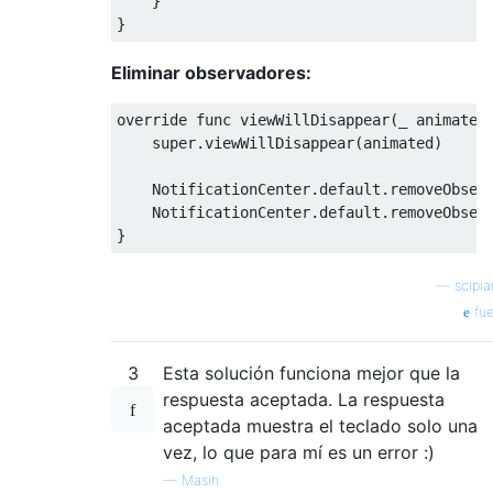
}
}
Eliminar observadores:
override
func
 viewWillDisappear
(
_
 animated
super
.
viewWillDisappear
(
animated
)
NotificationCenter
.
default
.
removeObser
NotificationCenter
.
default
.
removeObser
}
—
scipi
fue
3
Esta solución funciona mejor que la
respuesta aceptada. La respuesta
aceptada muestra el teclado solo una
vez, lo que para mí es un error :)
—
Masih