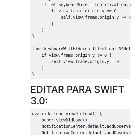
if
let
 keyboardSize 
=
(
notification
.
us
if
 view
.
frame
.
origin
.
y 
==
0
{
self
.
view
.
frame
.
origin
.
y 
-=
 ke
}
}
}
func
 keyboardWillHide
(
notification
:
NSNoti
if
 view
.
frame
.
origin
.
y 
!=
0
{
self
.
view
.
frame
.
origin
.
y 
=
0
}
}
EDITAR PARA SWIFT
3.0:
override
func
 viewDidLoad
()
{
super
.
viewDidLoad
()
NotificationCenter
.
default
.
addObserver
NotificationCenter
.
default
.
addObserver