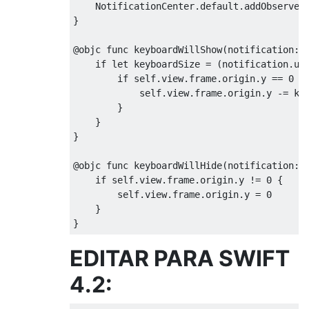
NotificationCenter
.
default
.
addObserver
}
@
objc 
func
 keyboardWillShow
(
notification
:
if
let
 keyboardSize 
=
(
notification
.
us
if
self
.
view
.
frame
.
origin
.
y 
==
0
{
self
.
view
.
frame
.
origin
.
y 
-=
 ke
}
}
}
@
objc 
func
 keyboardWillHide
(
notification
:
if
self
.
view
.
frame
.
origin
.
y 
!=
0
{
self
.
view
.
frame
.
origin
.
y 
=
0
}
}
EDITAR PARA SWIFT
4.2: