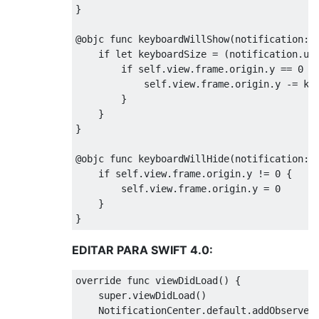
}
@
objc 
func
 keyboardWillShow
(
notification
:
if
let
 keyboardSize 
=
(
notification
.
us
if
self
.
view
.
frame
.
origin
.
y 
==
0
{
self
.
view
.
frame
.
origin
.
y 
-=
 ke
}
}
}
@
objc 
func
 keyboardWillHide
(
notification
:
if
self
.
view
.
frame
.
origin
.
y 
!=
0
{
self
.
view
.
frame
.
origin
.
y 
=
0
}
}
EDITAR PARA SWIFT 4.0:
override
func
 viewDidLoad
()
{
super
.
viewDidLoad
()
NotificationCenter
.
default
.
addObserver