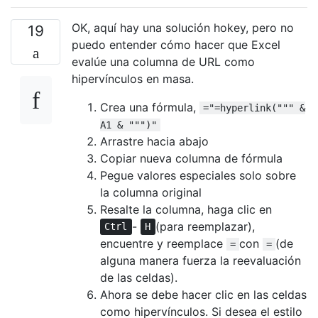
OK, aquí hay una solución hokey, pero no
19
puedo entender cómo hacer que Excel
evalúe una columna de URL como
hipervínculos en masa.
Crea una fórmula,
="=hyperlink(""" &
A1 & """)"
Arrastre hacia abajo
Copiar nueva columna de fórmula
Pegue valores especiales solo sobre
la columna original
Resalte la columna, haga clic en
-
(para reemplazar),
Ctrl
H
encuentre y reemplace
con
(de
=
=
alguna manera fuerza la reevaluación
de las celdas).
Ahora se debe hacer clic en las celdas
como hipervínculos. Si desea el estilo