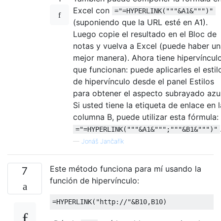
Excel con
="=HYPERLINK("""&A1&""")"
(suponiendo que la URL esté en A1).
Luego copie el resultado en el Bloc de
notas y vuelva a Excel (puede haber u
mejor manera). Ahora tiene hipervíncul
que funcionan: puede aplicarles el estil
de hipervínculo desde el panel Estilos
para obtener el aspecto subrayado azul
Si usted tiene la etiqueta de enlace en l
columna B, puede utilizar esta fórmula:
="=HYPERLINK("""&A1&""";"""&B1&""")"
—
Jonáš Jančařík
Este método funciona para mí usando la
7
función de hipervínculo: