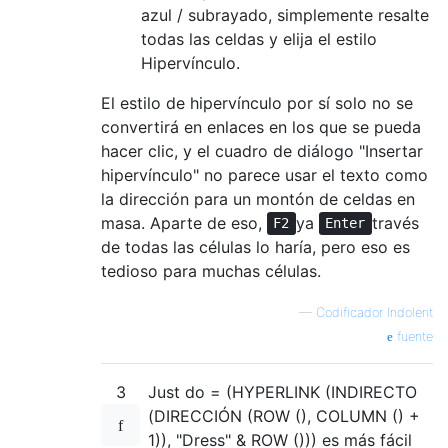
azul / subrayado, simplemente resalte
todas las celdas y elija el estilo
Hipervínculo.
El estilo de hipervínculo por sí solo no se
convertirá en enlaces en los que se pueda
hacer clic, y el cuadro de diálogo "Insertar
hipervínculo" no parece usar el texto como
la dirección para un montón de celdas en
masa. Aparte de eso,
ya
través
F2
Enter
de todas las células lo haría, pero eso es
tedioso para muchas células.
—
Codificador Indolent
fuente
3
Just do = (HYPERLINK (INDIRECTO
(DIRECCIÓN (ROW (), COLUMN () +
1)), "Dress" & ROW ())) es más fácil