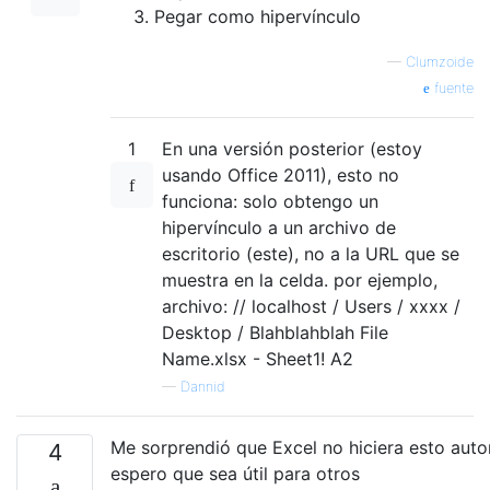
Pegar como hipervínculo
—
Clumzoide
fuente
1
En una versión posterior (estoy
usando Office 2011), esto no
funciona: solo obtengo un
hipervínculo a un archivo de
escritorio (este), no a la URL que se
muestra en la celda. por ejemplo,
archivo: // localhost / Users / xxxx /
Desktop / Blahblahblah File
Name.xlsx - Sheet1! A2
—
Dannid
Me sorprendió que Excel no hiciera esto auto
4
espero que sea útil para otros