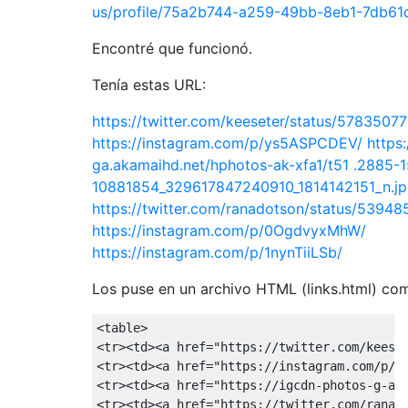
us/profile/75a2b744-a259-49bb-8eb1-7db61
Encontré que funcionó.
Tenía estas URL:
https://twitter.com/keeseter/status/578350
https://instagram.com/p/ys5ASPCDEV/
https
ga.akamaihd.net/hphotos-ak-xfa1/t51 .2885-1
10881854_329617847240910_1814142151_n.j
https://twitter.com/ranadotson/status/5394
https://instagram.com/p/0OgdvyxMhW/
https://instagram.com/p/1nynTiiLSb/
Los puse en un archivo HTML (links.html) com
<table>

<tr><td><a href="https://twitter.com/keeset
<tr><td><a href="https://instagram.com/p/ys
<tr><td><a href="https://igcdn-photos-g-a.
<tr><td><a href="https://twitter.com/ranado