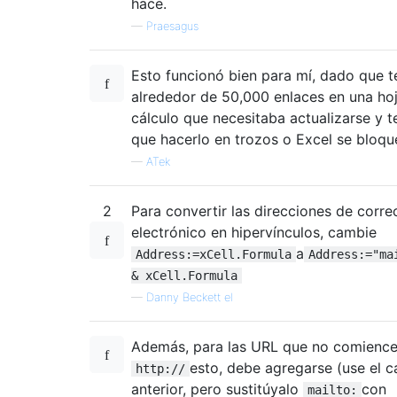
hace.
—
Praesagus
Esto funcionó bien para mí, dado que t
alrededor de 50,000 enlaces en una ho
cálculo que necesitaba actualizarse y t
que hacerlo en trozos o Excel se bloque
—
ATek
2
Para convertir las direcciones de corre
electrónico en hipervínculos, cambie
a
Address:=xCell.Formula
Address:="ma
& xCell.Formula
—
Danny Beckett el
Además, para las URL que no comienc
esto, debe agregarse (use el 
http://
anterior, pero sustitúyalo
con
mailto: