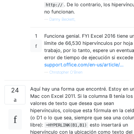
. De lo contrario, los hipervínc
http://
no funcionan.
—
Danny Beckett,
1
Funciona genial. FYI Excel 2016 tiene u
límite de 66,530 hipervínculos por hoja
trabajo, por lo tanto, espere un eventua
error de tiempo de ejecución si excede
support.office.com/en-us/article/…
—
Christopher O'Brien
Aquí hay una forma que encontré. Estoy en u
24
Mac con Excel 2011. Si la columna B tenía los
valores de texto que desea que sean
hipervínculos, coloque esta fórmula en la cel
(o D1 o lo que sea, siempre que sea una col
libre):
esto insertará un
=HYPERLINK(B1,B1)
hipervínculo con la ubicación como texto del