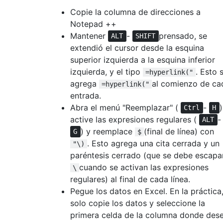
Copie la columna de direcciones a
Notepad ++
Mantener
-
prensado, se
ALT
SHIFT
extendió el cursor desde la esquina
superior izquierda a la esquina inferior
izquierda, y el tipo
. Esto 
=hyperlink("
agrega
al comienzo de ca
=hyperlink("
entrada.
Abra el menú "Reemplazar" (
-
)
Ctrl
H
active las expresiones regulares (
-
ALT
) y reemplace
(final de línea) con
G
$
. Esto agrega una cita cerrada y un
"\)
paréntesis cerrado (que se debe escapa
cuando se activan las expresiones
\
regulares) al final de cada línea.
Pegue los datos en Excel. En la práctica
solo copie los datos y seleccione la
primera celda de la columna donde des