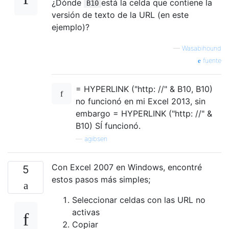
¿Dónde
está la celda que contiene la
B10
versión de texto de la URL (en este
ejemplo)?
—
Wasabihound
fuente
= HYPERLINK ("http: //" & B10, B10)
no funcionó en mi Excel 2013, sin
embargo = HYPERLINK ("http: //" &
B10) SÍ funcionó.
—
agibsen
Con Excel 2007 en Windows, encontré
5
estos pasos más simples;
Seleccionar celdas con las URL no
activas
Copiar