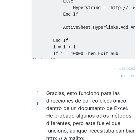
            Else

                Hyperstring = "http://" & T
            End If

            ActiveSheet.Hyperlinks.Add Anch
        End If

        i = i + 1

        If i = 10000 Then Exit Sub

Nextxcell:

      Next xCell

—
Casiopea
    If Not CellsWithSpaces = "" Then

fuente
        MsgBox ("Please remove spaces from 
    End If

1
Gracias, esto funcionó para las
Application.ScreenUpdating = True

direcciones de correo electrónico
dentro de un documento de Excel.
He probado algunos otros métodos
diferentes, pero este fue el que
funcionó, aunque necesitaba cambiar
http: // a mailto: