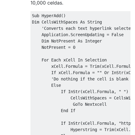
10,000 celdas.
Sub HyperAdd()

Dim CellsWithSpaces As String

    'Converts each text hyperlink selected 
    Application.ScreenUpdating = False

    Dim NotPresent As Integer

    NotPresent = 0

    For Each xCell In Selection

        xCell.Formula = Trim(xCell.Formula)
        If xCell.Formula = "" Or InStr(xCel
        'Do nothing if the cell is blank or
        Else

            If InStr(xCell.Formula, " ") <>
                CellsWithSpaces = CellsWith
                 GoTo Nextxcell

            End If

            If InStr(xCell.Formula, "http")
                Hyperstring = Trim(xCell.Fo