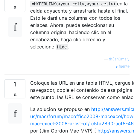
en la
=HYPERLINK(<your_cell>,<your_cell>)
celda adyacente y arrastrarla hasta el final.
Esto le dará una columna con todos los
enlaces. Ahora, puede seleccionar su
columna original haciendo clic en el
encabezado, haga clic derecho y
seleccione
.
Hide
—
th3an0maly
fuente
Coloque las URL en una tabla HTML, cargue 
1
navegador, copie el contenido de esa página 
este punto, las URL se conservan como enlac
La solución se propuso en
http://answers.mic
us/mac/forum/macoffice2008-macexcel/how-
mac-excel-2008-a-list-of/ c5fa2890-acf5-
por (Jim Gordon Mac MVP) [
http://answers.