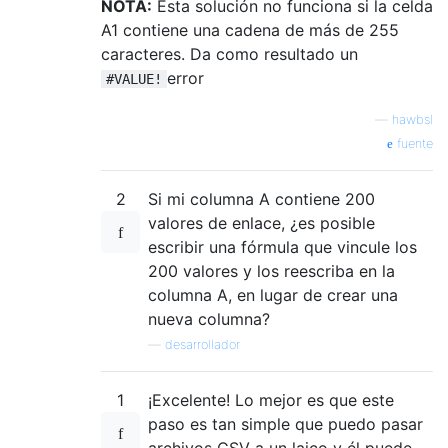
NOTA:
Esta solución no funciona si la celda
A1 contiene una cadena de más de 255
caracteres. Da como resultado un
error
#VALUE!
—
hawbsl
fuente
2
Si mi columna A contiene 200
valores de enlace, ¿es posible
escribir una fórmula que vincule los
200 valores y los reescriba en la
columna A, en lugar de crear una
nueva columna?
—
desarrollador
1
¡Excelente! Lo mejor es que este
paso es tan simple que puedo pasar
archivos CSV a un laico y él puede