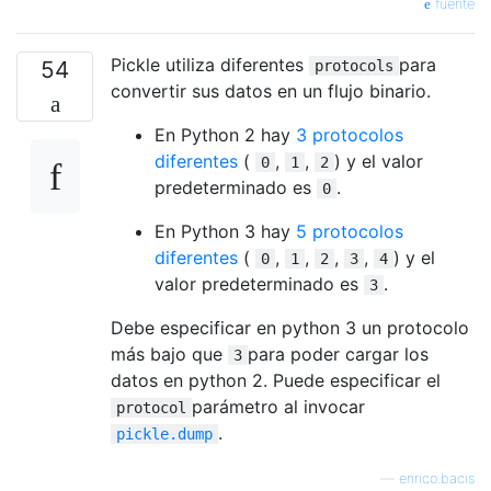
fuente
Pickle utiliza diferentes
para
54
protocols
convertir sus datos en un flujo binario.
En Python 2 hay
3 protocolos
diferentes
(
,
,
) y el valor
0
1
2
predeterminado es
.
0
En Python 3 hay
5 protocolos
diferentes
(
,
,
,
,
) y el
0
1
2
3
4
valor predeterminado es
.
3
Debe especificar en python 3 un protocolo
más bajo que
para poder cargar los
3
datos en python 2. Puede especificar el
parámetro al invocar
protocol
.
pickle.dump
—
enrico.bacis