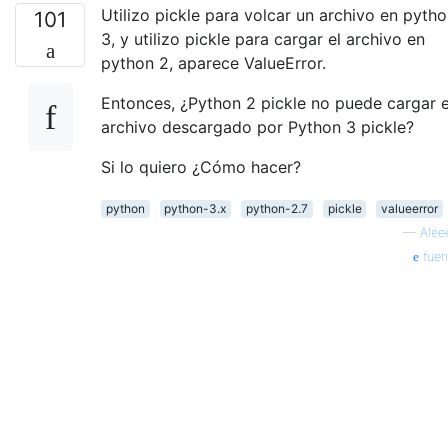
Utilizo pickle para volcar un archivo en pyth
101
3, y utilizo pickle para cargar el archivo en
python 2, aparece ValueError.
Entonces, ¿Python 2 pickle no puede cargar e
archivo descargado por Python 3 pickle?
Si lo quiero ¿Cómo hacer?
python
python-3.x
python-2.7
pickle
valueerror
—
Alee
fuen