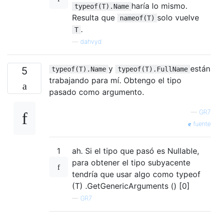
haría lo mismo.
typeof(T).Name
Resulta que
solo vuelve
nameof(T)
.
T
—
dahvyd
y
están
5
typeof(T).Name
typeof(T).FullName
trabajando para mí. Obtengo el tipo
pasado como argumento.
—
GR7
fuente
1
ah. Si el tipo que pasó es Nullable,
para obtener el tipo subyacente
tendría que usar algo como typeof
(T) .GetGenericArguments () [0]
—
GR7