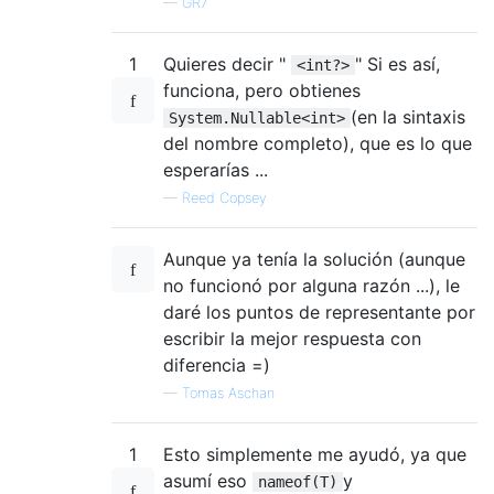
—
GR7
1
Quieres decir "
" Si es así,
<int?>
funciona, pero obtienes
(en la sintaxis
System.Nullable<int>
del nombre completo), que es lo que
esperarías ...
—
Reed Copsey
Aunque ya tenía la solución (aunque
no funcionó por alguna razón ...), le
daré los puntos de representante por
escribir la mejor respuesta con
diferencia =)
—
Tomas Aschan
1
Esto simplemente me ayudó, ya que
asumí eso
y
nameof(T)