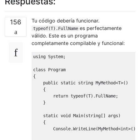
Respuestas:
Tu código debería funcionar.
156
es perfectamente
typeof(T).FullName
válido. Este es un programa
completamente compilable y funcional:
using 
System
;
class
Program
{
public
static
string
MyMethod
<
T
>()
{
return
typeof
(
T
).
FullName
;
}
static
void
Main
(
string
[]
 args
)
{
Console
.
WriteLine
(
MyMethod
<int>
())