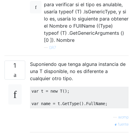
para verificar si el tipo es anulable,
usaría typeof (T) .IsGenericType, y si
lo es, usaría lo siguiente para obtener
el Nombre o FUllName ((Type)
typeof (T) .GetGenericArguments ()
[0 ]). Nombre
—
GR7
Suponiendo que tenga alguna instancia de
1
una T disponible, no es diferente a
cualquier otro tipo.
var
 t 
=
new
 T
();
var
 name 
=
 t
.
GetType
().
FullName
;
—
womp
fuente