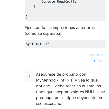
Console
.
ReadKey
();
}
}
Ejecutando las impresiones anteriores
(como se esperaba):
System
.
Int32
—
Reed Copsey
fuente
Asegúrese de probarlo con
MyMethod <int>> () y vea lo que
obtiene ... debe tener en cuenta los
tipos que aceptan valores NULL si se
preocupa por el tipo subyacente en
ese escenario.