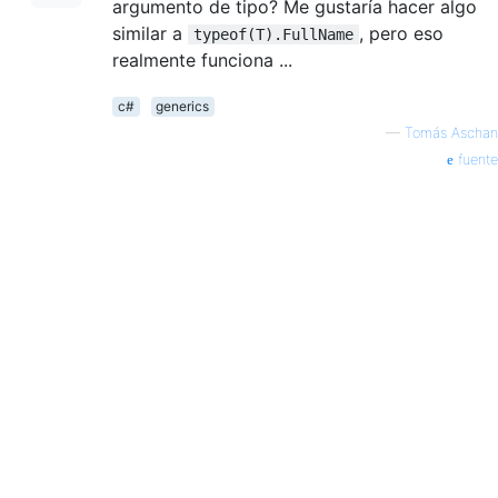
argumento de tipo? Me gustaría hacer algo
similar a
, pero eso
typeof(T).FullName
realmente funciona ...
c#
generics
—
Tomás Aschan
fuente