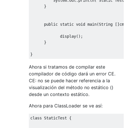
System
.
out
.
println
(
"Static Test"
}
public
static
void
 main
(
String
[]
cmd
             display
();
}
}
Ahora si tratamos de compilar este
compilador de código dará un error CE.
CE: no se puede hacer referencia a la
visualización del método no estático ()
desde un contexto estático.
Ahora para ClassLoader se ve así:
class
StaticTest
{