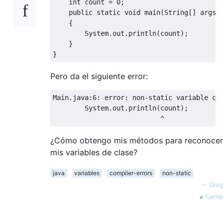
int
 count 
=
0
;
public
static
void
 main
(
String
[]
 args
)
{
System
.
out
.
println
(
count
);
}
}
Pero da el siguiente error:
Main
.
java
:
6
:
 error
:
 non
-
static
 variable co
System
.
out
.
println
(
count
);
^
¿Cómo obtengo mis métodos para reconocer
mis variables de clase?
java
variables
compiler-errors
non-static
—
Greg
fuente