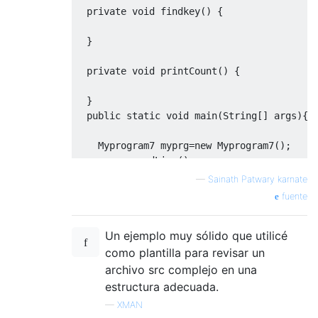
private
void
 findkey
()
{
}
private
void
 printCount
()
{
}
public
static
void
 main
(
String
[]
 args
){
Myprogram7
 myprg
=
new
Myprogram7
();
    myprg
.
readLine
();
    myprg
.
findkey
();
—
Sainath Patwary karnate
    myprg
.
printCount
();
fuente
}
}
Un ejemplo muy sólido que utilicé
como plantilla para revisar un
archivo src complejo en una
estructura adecuada.
—
XMAN