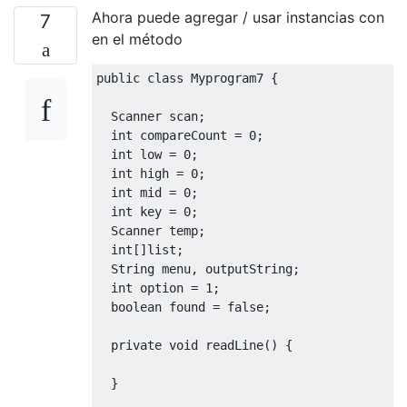
Ahora puede agregar / usar instancias con
7
en el método
public
class
Myprogram7
{
Scanner
 scan
;
int
 compareCount 
=
0
;
int
 low 
=
0
;
int
 high 
=
0
;
int
 mid 
=
0
;
int
 key 
=
0
;
Scanner
 temp
;
int
[]
list
;
String
 menu
,
 outputString
;
int
 option 
=
1
;
boolean
 found 
=
false
;
private
void
 readLine
()
{
}