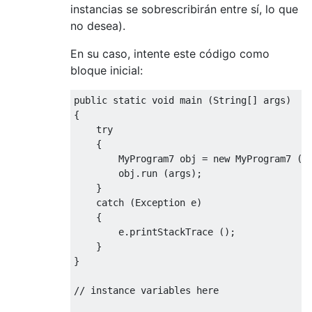
instancias se sobrescribirán entre sí, lo que
no desea).
En su caso, intente este código como
bloque inicial:
public
static
void
 main 
(
String
[]
 args
)
{
try
{
MyProgram7
 obj 
=
new
MyProgram7
()
        obj
.
run 
(
args
);
}
catch
(
Exception
 e
)
{
        e
.
printStackTrace 
();
}
}
// instance variables here