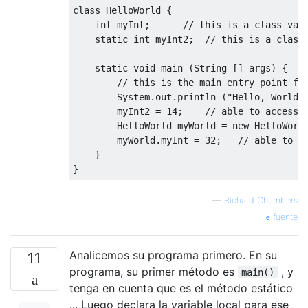
class
HelloWorld
{
int
 myInt
;
// this is a class var
static
int
 myInt2
;
// this is a class
static
void
 main 
(
String
[]
 args
)
{
// this is the main entry point fo
System
.
out
.
println 
(
"Hello, World\
        myInt2 
=
14
;
// able to access 
HelloWorld
 myWorld 
=
new
HelloWorl
        myWorld
.
myInt 
=
32
;
// able to a
}
}
—
Richard Chambers
fuente
Analicemos su programa primero. En su
11
programa, su primer método es
, y
main()
tenga en cuenta que es el método estático
... Luego declara la variable local para ese