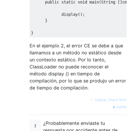
public
static
void
 main
(
String
[]
cmd
             display
();
}
}
En el ejemplo 2, el error CE se debe a que
llamamos a un método no estático desde
un contexto estático. Por lo tanto,
ClassLoader no puede reconocer el
método display () en tiempo de
compilación, por lo que se produjo un error
de tiempo de compilación.
—
Newaz Sharif Amit
fuente
¿Probablemente enviaste tu
respuesta por accidente antes de