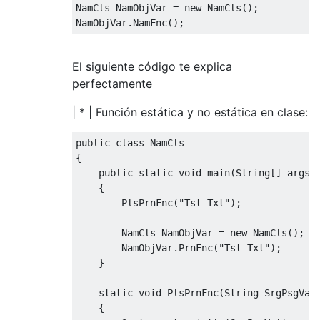
NamCls
NamObjVar
=
new
NamCls
();
NamObjVar
.
NamFnc
();
El siguiente código te explica
perfectamente
| * | Función estática y no estática en clase:
public
class
NamCls
{
public
static
void
 main
(
String
[]
 args
)
{
PlsPrnFnc
(
"Tst Txt"
);
NamCls
NamObjVar
=
new
NamCls
();
NamObjVar
.
PrnFnc
(
"Tst Txt"
);
}
static
void
PlsPrnFnc
(
String
SrgPsgVal
{