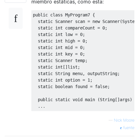
miembro estáticas, como esta:
public
class
MyProgram7
{
static
Scanner
 scan 
=
new
Scanner
(
System
static
int
 compareCount 
=
0
;
static
int
 low 
=
0
;
static
int
 high 
=
0
;
static
int
 mid 
=
0
;
static
int
 key 
=
0
;
static
Scanner
 temp
;
static
int
[]
list
;
static
String
 menu
,
 outputString
;
static
int
 option 
=
1
;
static
boolean
 found 
=
false
;
public
static
void
 main 
(
String
[]
args
)
t
...
—
Nick Moore
fuente