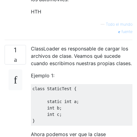
HTH
—
Todo el mundo
fuente
ClassLoader es responsable de cargar los
1
archivos de clase. Veamos qué sucede
cuando escribimos nuestras propias clases.
Ejemplo 1:
class
StaticTest
{
static
int
 a
;
int
 b
;
int
 c
;
}
Ahora podemos ver que la clase