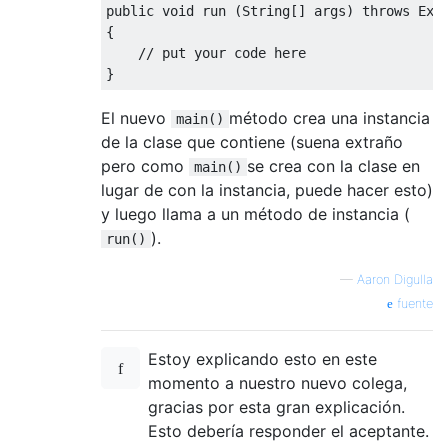
public
void
 run 
(
String
[]
 args
)
throws
Exc
{
// put your code here
}
El nuevo
método crea una instancia
main()
de la clase que contiene (suena extraño
pero como
se crea con la clase en
main()
lugar de con la instancia, puede hacer esto)
y luego llama a un método de instancia (
).
run()
—
Aaron Digulla
fuente
Estoy explicando esto en este
momento a nuestro nuevo colega,
gracias por esta gran explicación.
Esto debería responder el aceptante.