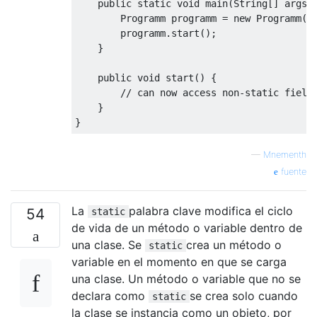
public
static
void
 main
(
String
[]
 args
)
Programm
 programm 
=
new
Programm
()
        programm
.
start
();
}
public
void
 start
()
{
// can now access non-static field
}
}
—
Mnementh
fuente
La
palabra clave modifica el ciclo
54
static
de vida de un método o variable dentro de
una clase. Se
crea un método o
static
variable en el momento en que se carga
una clase. Un método o variable que no se
declara como
se crea solo cuando
static
la clase se instancia como un objeto, por